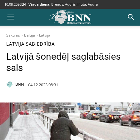
10.08.2026
EN
Vārda diena:
Brencis, Audris, Inuta, Audra
Sākums
Baltija
Latvija
LATVIJA
SABIEDRĪBA
Latvijā šonedēļ saglabāsies
sals
BNN
04.12.2023 08:31