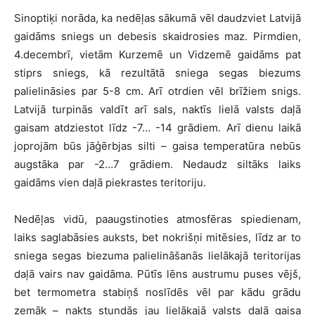
Sinoptiķi norāda, ka nedēļas sākumā vēl daudzviet Latvijā
gaidāms sniegs un debesis skaidrosies maz. Pirmdien,
4.decembrī, vietām Kurzemē un Vidzemē gaidāms pat
stiprs sniegs, kā rezultātā sniega segas biezums
palielināsies par 5-8 cm. Arī otrdien vēl brīžiem snigs.
Latvijā turpinās valdīt arī sals, naktīs lielā valsts daļā
gaisam atdziestot līdz -7… -14 grādiem. Arī dienu laikā
joprojām būs jāģērbjas silti – gaisa temperatūra nebūs
augstāka par -2…7 grādiem. Nedaudz siltāks laiks
gaidāms vien daļā piekrastes teritoriju.
Nedēļas vidū, paaugstinoties atmosfēras spiedienam,
laiks saglabāsies auksts, bet nokrišņi mitēsies, līdz ar to
sniega segas biezuma palielināšanās lielākajā teritorijas
daļā vairs nav gaidāma. Pūtīs lēns austrumu puses vējš,
bet termometra stabiņš noslīdēs vēl par kādu grādu
zemāk – nakts stundās jau lielākajā valsts daļā gaisa