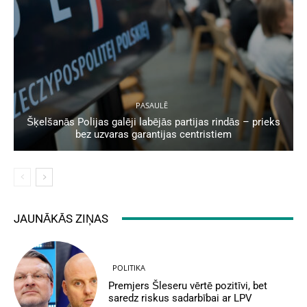
PASAULĒ
Šķelšanās Polijas galēji labējās partijas rindās – prieks
bez uzvaras garantijas centristiem
JAUNĀKĀS ZIŅAS
POLITIKA
Premjers Šleseru vērtē pozitīvi, bet
saredz riskus sadarbībai ar LPV