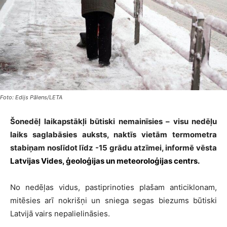
Foto: Edijs Pālens/LETA
Šonedēļ laikapstākļi būtiski nemainīsies – visu nedēļu
laiks saglabāsies auksts, naktīs vietām termometra
stabiņam noslīdot līdz -15 grādu atzīmei, informē vēsta
Latvijas Vides, ģeoloģijas un meteoroloģijas centrs.
No nedēļas vidus, pastiprinoties plašam anticiklonam,
mitēsies arī nokrišņi un sniega segas biezums būtiski
Latvijā vairs nepalielināsies.