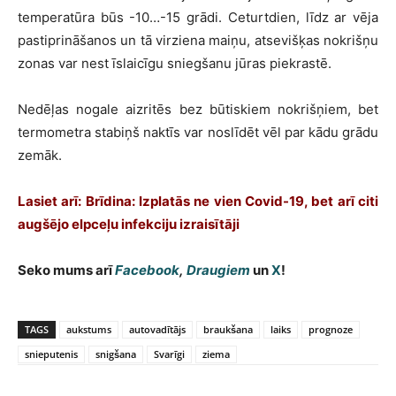
temperatūra būs -10…-15 grādi. Ceturtdien, līdz ar vēja
pastiprināšanos un tā virziena maiņu, atsevišķas nokrišņu
zonas var nest īslaicīgu sniegšanu jūras piekrastē.
Nedēļas nogale aizritēs bez būtiskiem nokrišņiem, bet
termometra stabiņš naktīs var noslīdēt vēl par kādu grādu
zemāk.
Lasiet arī: Brīdina: Izplatās ne vien Covid-19, bet arī citi
augšējo elpceļu infekciju izraisītāji
Seko mums arī
Facebook
,
Draugiem
un
X
!
TAGS
aukstums
autovadītājs
braukšana
laiks
prognoze
snieputenis
snigšana
Svarīgi
ziema