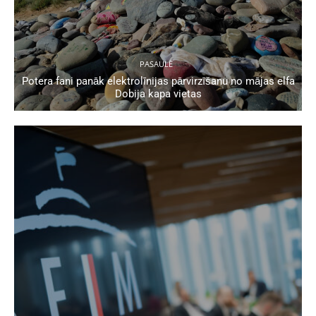
PASAULĒ
Potera fani panāk elektrolīnijas pārvirzīšanu no mājas elfa
Dobija kapa vietas