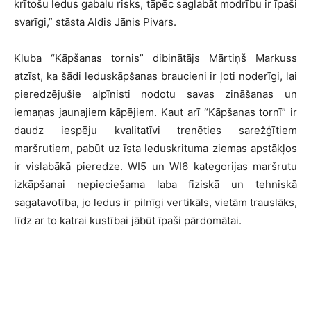
krītošu ledus gabalu risks, tāpēc saglabāt modrību ir īpaši
svarīgi,” stāsta Aldis Jānis Pivars.
Kluba “Kāpšanas tornis” dibinātājs Mārtiņš Markuss
atzīst, ka šādi leduskāpšanas braucieni ir ļoti noderīgi, lai
pieredzējušie alpīnisti nodotu savas zināšanas un
iemaņas jaunajiem kāpējiem. Kaut arī “Kāpšanas tornī” ir
daudz iespēju kvalitatīvi trenēties sarežģītiem
maršrutiem, pabūt uz īsta leduskrituma ziemas apstākļos
ir vislabākā pieredze. WI5 un WI6 kategorijas maršrutu
izkāpšanai nepieciešama laba fiziskā un tehniskā
sagatavotība, jo ledus ir pilnīgi vertikāls, vietām trauslāks,
līdz ar to katrai kustībai jābūt īpaši pārdomātai.