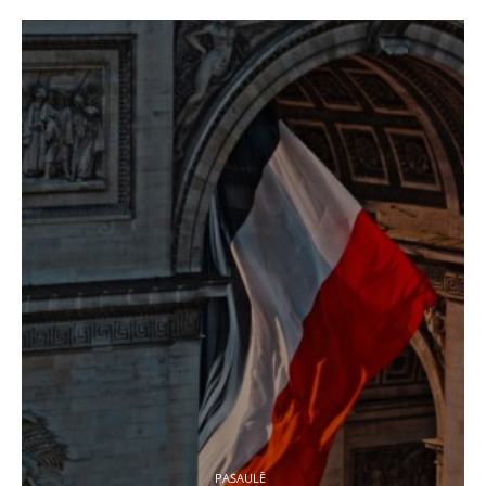
PASAULĒ