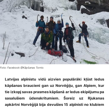
Foto: Facebook @Kāpšanas Tornis
Latvijas alpīnistu vidū aizvien populārāki kļūst ledus
kāpšanas braucieni gan uz Norvēģiju, gan Alpiem, kur
tie izkopj savas prasmes kāpšanā ar ledus ekipējumu pa
sasalušiem ūdenskritumiem. Šoreiz uz Rjukanas
apkārtni Norvēģijā bija devušies 15 alpīnisti no klubiem