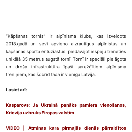
“Kāpšanas tornis” ir alpīnisma klubs, kas izveidots
2018.gadā un sevī apvieno aizrautīgus alpīnistus un
kāpšanas sporta entuziastus, piedāvājot iespēju trenēties
unikālā 35 metrus augstā tornī. Tornī ir speciāli pielāgota
un droša infrastruktūra īpaši sarežģītiem alpīnisma
treniņiem, kas šobrīd tāda ir vienīgā Latvijā.
Lasiet arī:
Kasparovs: Ja Ukrainā panāks pamiera vienošanos,
Krievija uzbruks Eiropas valstīm
VIDEO | Atminas kara pirmajās dienās pārraidītos