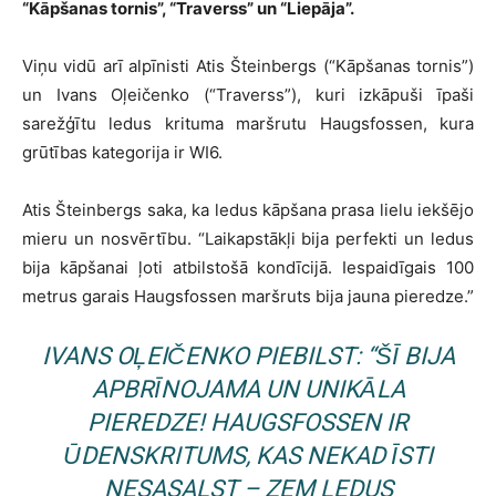
“Kāpšanas tornis”, “Traverss” un “Liepāja”.
Viņu vidū arī alpīnisti Atis Šteinbergs (“Kāpšanas tornis”)
un Ivans Oļeičenko (“Traverss”), kuri izkāpuši īpaši
sarežģītu ledus krituma maršrutu Haugsfossen, kura
grūtības kategorija ir WI6.
Atis Šteinbergs saka, ka ledus kāpšana prasa lielu iekšējo
mieru un nosvērtību. “Laikapstākļi bija perfekti un ledus
bija kāpšanai ļoti atbilstošā kondīcijā. Iespaidīgais 100
metrus garais Haugsfossen maršruts bija jauna pieredze.”
IVANS OĻEIČENKO PIEBILST: “ŠĪ BIJA
APBRĪNOJAMA UN UNIKĀLA
PIEREDZE! HAUGSFOSSEN IR
ŪDENSKRITUMS, KAS NEKAD ĪSTI
NESASALST – ZEM LEDUS