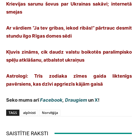
Krievijas sarunu šovus par Ukrainas sakāvi; internetā
smejas
Ar vārdiem “Ja tev gribas, iekod ribās!” pārtrauc desmit
stundu ilgo Rīgas domes sēdi
Kļuvis zināms, cik daudz valstu boikotēs paralimpisko
spēļu atklāšanu, atbalstot ukraiņus
Astrologi: Trīs zodiaka zīmes gaida liktenīgs
pavērsiens, kas dzīvi apgriezīs kājām gaisā
Seko mums arī
Facebook
,
Draugiem
un
X
!
TAGS
alpīnisti
Norvēģija
SAISTĪTIE RAKSTI