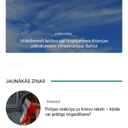
SABIEDRĪBA
Izlūkdienesti brīdina par iespējamiem Krievijas
uzbrukumiem infrastruktūrai Baltijā
JAUNĀKĀS ZIŅAS
PASAULĒ
Polijas reakcija uz krievu raķeti – kļūda
vai prātīga nogaidīšana?