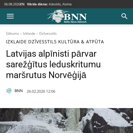
06.08.2026
EN
Vārda diena:
Askolds, Aisma
Sākums
Izklaide
Dzīvesstils
IZKLAIDE
DZĪVESSTILS
KULTŪRA & ATPŪTA
Latvijas alpīnisti pārvar
sarežģītus leduskritumu
maršrutus Norvēģijā
BNN
26.02.2026 12:06