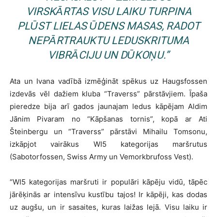
VIRSKĀRTAS VISU LAIKU TURPINA
PLŪST LIELAS ŪDENS MASAS, RADOT
NEPĀRTRAUKTU LEDUSKRITUMA
VIBRĀCIJU UN DŪKOŅU.”
Ata un Ivana vadībā izmēģināt spēkus uz Haugsfossen
izdevās vēl dažiem kluba “Traverss” pārstāvjiem. Īpaša
pieredze bija arī gados jaunajam ledus kāpējam Aldim
Jānim Pivaram no “Kāpšanas tornis”, kopā ar Ati
Šteinbergu un “Traverss” pārstāvi Mihailu Tomsonu,
izkāpjot vairākus WI5 kategorijas maršrutus
(Sabotorfossen, Swiss Army un Vemorkbrufoss Vest).
“WI5 kategorijas maršruti ir populāri kāpēju vidū, tāpēc
jārēķinās ar intensīvu kustību tajos! Ir kāpēji, kas dodas
uz augšu, un ir sasaites, kuras laižas lejā. Visu laiku ir