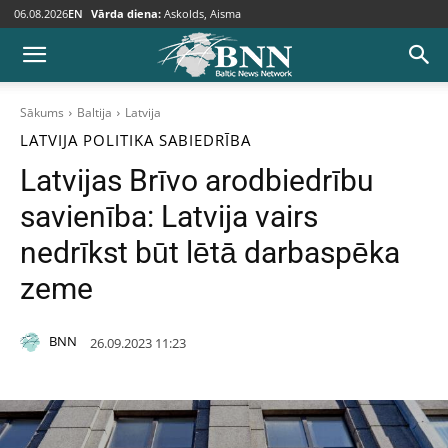
06.08.2026
EN
Vārda diena:
Askolds, Aisma
Sākums
Baltija
Latvija
LATVIJA
POLITIKA
SABIEDRĪBA
Latvijas Brīvo arodbiedrību
savienība: Latvija vairs
nedrīkst būt lētā darbaspēka
zeme
BNN
26.09.2023 11:23