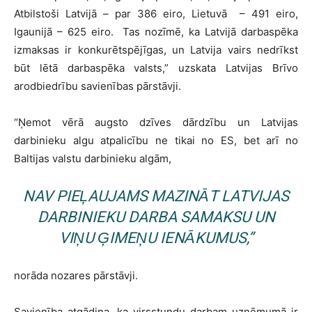
Atbilstoši Latvijā – par 386 eiro, Lietuvā – 491 eiro,
Igaunijā – 625 eiro. Tas nozīmē, ka Latvijā darbaspēka
izmaksas ir konkurētspējīgas, un Latvija vairs nedrīkst
būt lētā darbaspēka valsts,” uzskata Latvijas Brīvo
arodbiedrību savienības pārstāvji.
“Ņemot vērā augsto dzīves dārdzību un Latvijas
darbinieku algu atpalicību ne tikai no ES, bet arī no
Baltijas valstu darbinieku algām,
NAV PIEĻAUJAMS MAZINĀT LATVIJAS
DARBINIEKU DARBA SAMAKSU UN
VIŅU ĢIMEŅU IENĀKUMUS,”
norāda nozares pārstāvji.
Savienība atgādina, ka virsstundu darbam uzņēmumā ir