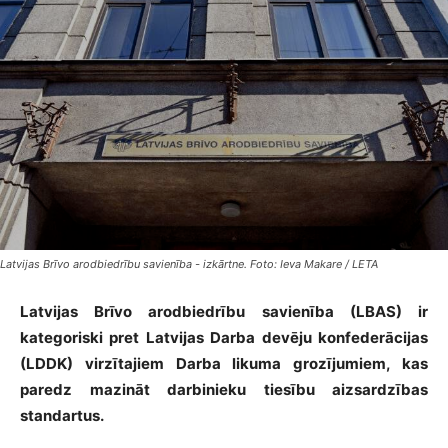
Latvijas Brīvo arodbiedrību savienība - izkārtne. Foto: Ieva Makare / LETA
Latvijas Brīvo arodbiedrību savienība (LBAS) ir
kategoriski pret Latvijas Darba devēju konfederācijas
(LDDK) virzītajiem Darba likuma grozījumiem, kas
paredz mazināt darbinieku tiesību aizsardzības
standartus.