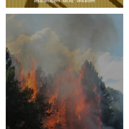
iesaldētajiem “MERE” veikaliem