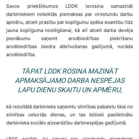
Savos priekšlikumos LDDK ierosina samazināt
darbiniekiem noteiktās piemaksas par virsstundu darbu
apmēru, atcelt prasību par koplīgumu spēka esamību līdz
jauna koplīguma noslēgšanai, kā arī atcelt darba devēja
pienākumu saņemt arodbiedrības piekrišanu
arodbiedrības biedra atbrīvošanas gadījumā, norāda
arodbiedrība.
TĀPAT LDDK ROSINA MAZINĀT
APMAKSĀJAMO DARBA NESPĒJAS
LAPU DIENU SKAITU UN APMĒRU,
kā rezultātā darbinieks saņemtu slimības pabalstu tikai no
slimības ceturtās dienas, un tas būtiski pasliktinātu
darbinieka sociālo aizsardzību darbnespējas gadījumā.
LBAS norāda, ka saruna par virsstundu piemaksas