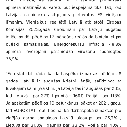
apmēra mazināšanu varētu būt iespējama tikai tad, kad
Latvijas darbinieku atalgojums pietuvotos ES vidējam
līmenim. Vienlaikus realitātē Latvijā atbilstoši Eiropas
Komisijas 2023.gada ziņojumam par Latviju augstas
inflācijas dēļ pēdējos 12 mēnešos reālās darbinieku algas
būtiski samazinājās. Energoresursu inflācija 48,8%
apmērā ievērojami pārsniedza Eirozonā sasniegtos
36,9%.
“Eurostat dati rāda, ka darbaspēka izmaksas pēdējos 8
gados Latvijā ir augušas krietni lēnāk, salīdzinot ar
tuvākajām kaimiņvalstīm: ja Latvijā tās ir augušas par 28%,
tad Lietuvā – par 37%, Igaunijā – 169%, Polijā – par 118%.
Ja apskatām pēdējos 10 ceturkšņus, sākot ar 2021. gadu,
tad EUROSTAT dati liecina, ka darbaspēka izmaksas pie
vidējās darba samaksas Latvijā pieauga par 25,7% ,
Lietuvā par 31,8%, Igaunijā par 33,2%, Polijā par 40% .