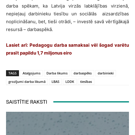
darba spēkam, ka Latvija virzās labklājības virzienā,
nepieļauj darbinieku tiesību un sociālās aizsardzības
noplicināšanu, bet, tieši otrādi, – investē savā vērtīgākajā
resursā – darbaspēkā.
Lasiet arī:
Pedagogu darba samaksai vēl šogad varētu
prasīt papildu 1,7 miljonus eiro
TAGS
Atalgojums
Darba likums
darbaspēks
darbinieki
grozījumi darba likumā
LBAS
LDDK
tiesības
SAISTĪTIE RAKSTI