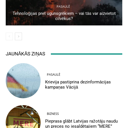
PASAULĒ
Tehnoloģijas pret ugunsgrēkiem – vai tās var aizvietot
cilvēkus?
JAUNĀKĀS ZIŅAS
PASAULĒ
Krievija pastiprina dezinformācijas
kampaņas Vācijā
BIZNESS
Pieprasa glābt Latvijas ražotāju naudu
un preces no iesaldētajiem “MERE”