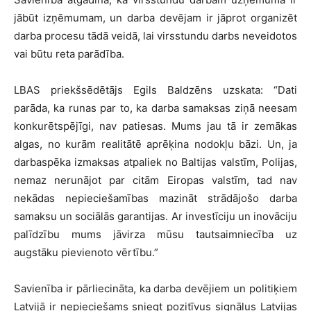
jābūt izņēmumam, un darba devējam ir jāprot organizēt
darba procesu tādā veidā, lai virsstundu darbs neveidotos
vai būtu reta parādība.
LBAS priekšsēdētājs Egils Baldzēns uzskata: “Dati
parāda, ka runas par to, ka darba samaksas ziņā neesam
konkurētspējīgi, nav patiesas. Mums jau tā ir zemākas
algas, no kurām realitātē aprēķina nodokļu bāzi. Un, ja
darbaspēka izmaksas atpaliek no Baltijas valstīm, Polijas,
nemaz nerunājot par citām Eiropas valstīm, tad nav
nekādas nepieciešamības mazināt strādājošo darba
samaksu un sociālās garantijas. Ar investīciju un inovāciju
palīdzību mums jāvirza mūsu tautsaimniecība uz
augstāku pievienoto vērtību.”
Savienība ir pārliecināta, ka darba devējiem un politiķiem
Latvijā ir nepieciešams sniegt pozitīvus signālus Latvijas