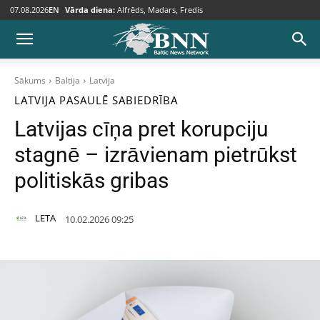
07.08.2026
EN
Vārda diena:
Alfrēds, Madars, Fredis
Sākums
Baltija
Latvija
LATVIJA
PASAULĒ
SABIEDRĪBA
Latvijas cīņa pret korupciju
stagnē – izrāvienam pietrūkst
politiskās gribas
LETA
10.02.2026 09:25