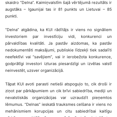
skaidro “Delna”. Kaimiņvalstīm šajā vērtējumā rezultāts ir
augstāks – Igaunijai tas ir 81 punkts un Lietuvai – 85
punkti.
“Delna” atgādina, ka KUI rādītājs ir viens no signāliem
investoriem par investīciju vidi, konkurenci un
pārvaldības kvalitāti. Ja pastāv aizdomas, ka pastāv
nedokumentēti maksājumi, publiskie līdzekļi tiek sadalīti
neefektīvi vai “savējiem”, vai ir ierobežota konkurence,
godprātīgi investori izturas piesardzīgi un izvēlas valstī
neinvestēt, uzsver organizācijā.
Tāpat KUI avoti parasti netieši atspoguļo to, cik droši ir
ziņot par pārkāpumiem un cik brīvi sabiedrība, mediji un
nevalstiskās organizācijas var uzraudzīt pieņemtos
lēmumus. “Delnas” ieskatā trauksmes celšana ir viens no
mehānismiem korupcijas un citu sabiedrībai kaitīgu