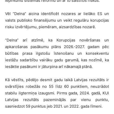
iepirkumu sistēmas reformu un ar to saistītos riskus.
Vēl “Delna” aicina identificēt nozares ar lielāko ES un
valsts publisko finansējumu un veikt regulāru korupcijas
risku izvērtējumu, piemēram, aizsardzības nozarē.
“Delna” arī atzīmē, ka Korupcijas novēršanas un
apkarošanas pasākumu plāns 2026.-2027. gadam pēc
būtības prasa ilgstošu īstenošanu un konsekventu
iestāžu sadarbību vairāku gadu garumā, kas nozīmē, ka
iesāktie pasākumi ir jāturpina arī nākamajā plānā.
Kā vēstīts, pēdējo desmit gadu laikā Latvijas rezultāts ir
svārstījies robežās no 55 līdz 60 punktiem, neuzrādot
stabilu ilgtermiņa izaugsmi. Pirms gada, 2024. gadā, KUI
Latvijas rezultāts pazeminājās par vienu punktu,
sasniedzot 59 punktus jeb 2021. un 2022. gada līmeni.