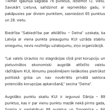
Tikmēr Igaunija saglabā 76 punktus, ieņemot 12. vietu.
Savukārt Lietuva, salīdzinot ar iepriekšējo gadu, ir
pakāpusies par diviem punktiem, sasniedzot 65 punktus
un 28. vietu.
Biedrība “Sabiedrība par atklātību – Delna” uzskata, ka
Latvija ar viena punkta pieaugumu KUI uzrāda stabilu
sniegumu, nevis nozīmīgu uzlabojumu, ziņo organizācijā.
“Lai valsts izrautos no stagnācijas cīņā pret korupciju un
pietuvinātos ekonomiski augstāk attīstīto valstu
rādītājiem KUI, lēmumu pieņēmējiem lielākoties pietrūkst
politiskā griba un nav novērtēts privātā sektora
potenciāls korupcijas apkarošanā,” secina “Delna”.
Augstāko punktu skaitu KUI ir ieguvusi Dānija – 89
punktus, kas ir par vienu punktu mazāk nekā pirms gada,
Somija ir saglabājusi 88 punktus un Singapūra – 84