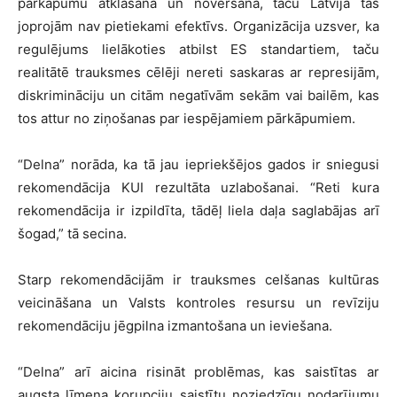
pārkāpumu atklāšanā un novēršanā, taču Latvijā tas
joprojām nav pietiekami efektīvs. Organizācija uzsver, ka
regulējums lielākoties atbilst ES standartiem, taču
realitātē trauksmes cēlēji nereti saskaras ar represijām,
diskrimināciju un citām negatīvām sekām vai bailēm, kas
tos attur no ziņošanas par iespējamiem pārkāpumiem.
“Delna” norāda, ka tā jau iepriekšējos gados ir sniegusi
rekomendācija KUI rezultāta uzlabošanai. “Reti kura
rekomendācija ir izpildīta, tādēļ liela daļa saglabājas arī
šogad,” tā secina.
Starp rekomendācijām ir trauksmes celšanas kultūras
veicināšana un Valsts kontroles resursu un revīziju
rekomendāciju jēgpilna izmantošana un ieviešana.
“Delna” arī aicina risināt problēmas, kas saistītas ar
augsta līmeņa korupciju saistītu noziedzīgu nodarījumu