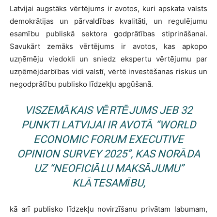
Latvijai augstāks vērtējums ir avotos, kuri apskata valsts
demokrātijas un pārvaldības kvalitāti, un regulējumu
esamību publiskā sektora godprātības stiprināšanai.
Savukārt zemāks vērtējums ir avotos, kas apkopo
uzņēmēju viedokli un sniedz ekspertu vērtējumu par
uzņēmējdarbības vidi valstī, vērtē investēšanas riskus un
negodprātību publisko līdzekļu apgūšanā.
VISZEMĀKAIS VĒRTĒJUMS JEB 32
PUNKTI LATVIJAI IR AVOTĀ “WORLD
ECONOMIC FORUM EXECUTIVE
OPINION SURVEY 2025”, KAS NORĀDA
UZ “NEOFICIĀLU MAKSĀJUMU”
KLĀTESAMĪBU,
kā arī publisko līdzekļu novirzīšanu privātam labumam,