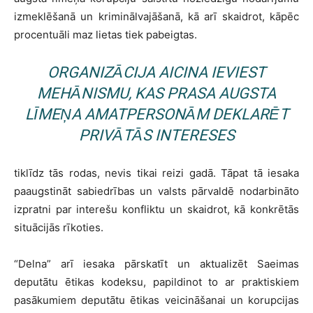
izmeklēšanā un kriminālvajāšanā, kā arī skaidrot, kāpēc
procentuāli maz lietas tiek pabeigtas.
ORGANIZĀCIJA AICINA IEVIEST
MEHĀNISMU, KAS PRASA AUGSTA
LĪMEŅA AMATPERSONĀM DEKLARĒT
PRIVĀTĀS INTERESES
tiklīdz tās rodas, nevis tikai reizi gadā. Tāpat tā iesaka
paaugstināt sabiedrības un valsts pārvaldē nodarbināto
izpratni par interešu konfliktu un skaidrot, kā konkrētās
situācijās rīkoties.
“Delna” arī iesaka pārskatīt un aktualizēt Saeimas
deputātu ētikas kodeksu, papildinot to ar praktiskiem
pasākumiem deputātu ētikas veicināšanai un korupcijas