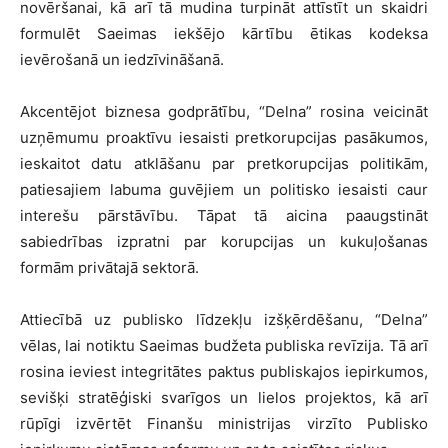
novēršanai, kā arī tā mudina turpināt attīstīt un skaidri
formulēt Saeimas iekšējo kārtību ētikas kodeksa
ievērošanā un iedzīvināšanā.
Akcentējot biznesa godprātību, “Delna” rosina veicināt
uzņēmumu proaktīvu iesaisti pretkorupcijas pasākumos,
ieskaitot datu atklāšanu par pretkorupcijas politikām,
patiesajiem labuma guvējiem un politisko iesaisti caur
interešu pārstāvību. Tāpat tā aicina paaugstināt
sabiedrības izpratni par korupcijas un kukuļošanas
formām privātajā sektorā.
Attiecībā uz publisko līdzekļu izšķērdēšanu, “Delna”
vēlas, lai notiktu Saeimas budžeta publiska revīzija. Tā arī
rosina ieviest integritātes paktus publiskajos iepirkumos,
sevišķi stratēģiski svarīgos un lielos projektos, kā arī
rūpīgi izvērtēt Finanšu ministrijas virzīto Publisko