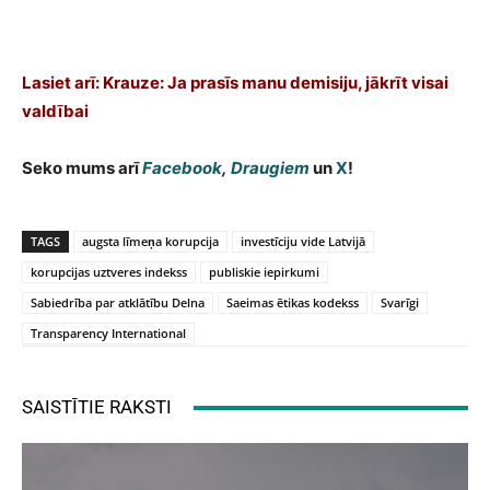
Lasiet arī: Krauze: Ja prasīs manu demisiju, jākrīt visai
valdībai
Seko mums arī
Facebook
,
Draugiem
un
X
!
TAGS
augsta līmeņa korupcija
investīciju vide Latvijā
korupcijas uztveres indekss
publiskie iepirkumi
Sabiedrība par atklātību Delna
Saeimas ētikas kodekss
Svarīgi
Transparency International
SAISTĪTIE RAKSTI