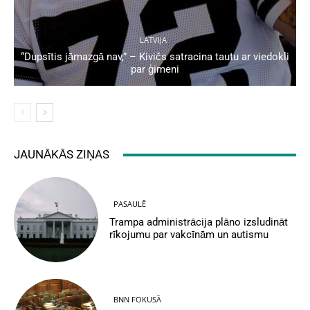
LATVIJA
“Dupsītis jāmazgā nav,” – Kivičs satracina tautu ar viedokli
par ģimeni
JAUNĀKĀS ZIŅAS
PASAULĒ
Trampa administrācija plāno izsludināt
rīkojumu par vakcīnām un autismu
BNN FOKUSĀ