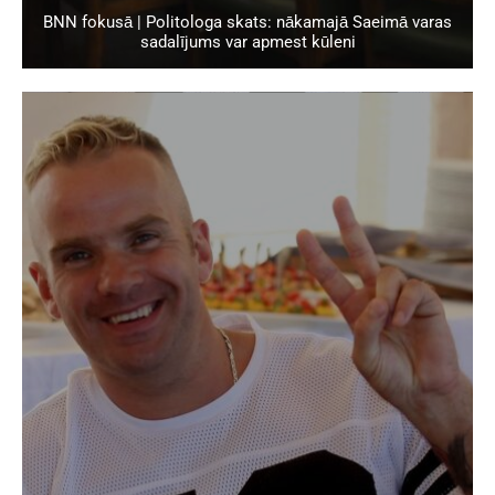
BNN fokusā | Politologa skats: nākamajā Saeimā varas
sadalījums var apmest kūleni