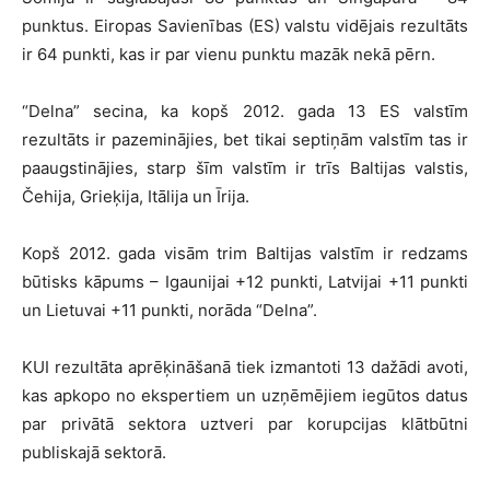
punktus. Eiropas Savienības (ES) valstu vidējais rezultāts
ir 64 punkti, kas ir par vienu punktu mazāk nekā pērn.
“Delna” secina, ka kopš 2012. gada 13 ES valstīm
rezultāts ir pazeminājies, bet tikai septiņām valstīm tas ir
paaugstinājies, starp šīm valstīm ir trīs Baltijas valstis,
Čehija, Grieķija, Itālija un Īrija.
Kopš 2012. gada visām trim Baltijas valstīm ir redzams
būtisks kāpums – Igaunijai +12 punkti, Latvijai +11 punkti
un Lietuvai +11 punkti, norāda “Delna”.
KUI rezultāta aprēķināšanā tiek izmantoti 13 dažādi avoti,
kas apkopo no ekspertiem un uzņēmējiem iegūtos datus
par privātā sektora uztveri par korupcijas klātbūtni
publiskajā sektorā.