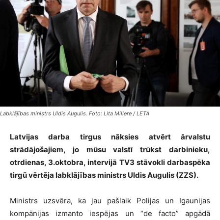
Labklājības ministrs Uldis Augulis. Foto: Lita Millere / LETA
Latvijas darba tirgus nāksies atvērt ārvalstu
strādājošajiem, jo mūsu valstī trūkst darbinieku,
otrdienas, 3.oktobra, intervijā TV3 stāvokli darbaspēka
tirgū vērtēja labklājības ministrs Uldis Augulis (ZZS).
Ministrs uzsvēra, ka jau pašlaik Polijas un Igaunijas
kompānijas izmanto iespējas un “de facto” apgādā