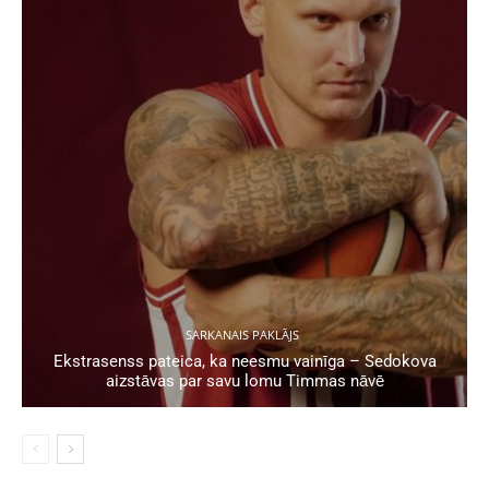
SARKANAIS PAKLĀJS
Ekstrasenss pateica, ka neesmu vainīga – Sedokova
aizstāvas par savu lomu Timmas nāvē