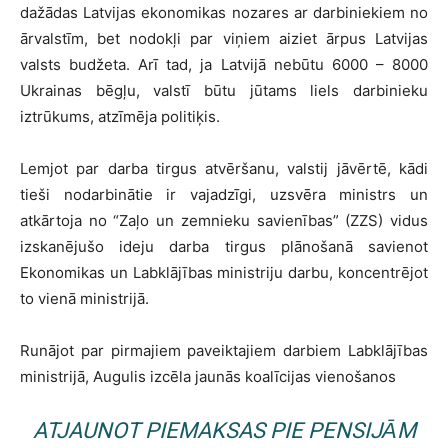
dažādas Latvijas ekonomikas nozares ar darbiniekiem no
ārvalstīm, bet nodokļi par viņiem aiziet ārpus Latvijas
valsts budžeta. Arī tad, ja Latvijā nebūtu 6000 – 8000
Ukrainas bēgļu, valstī būtu jūtams liels darbinieku
iztrūkums, atzīmēja politiķis.
Lemjot par darba tirgus atvēršanu, valstij jāvērtē, kādi
tieši nodarbinātie ir vajadzīgi, uzsvēra ministrs un
atkārtoja no “Zaļo un zemnieku savienības” (ZZS) vidus
izskanējušo ideju darba tirgus plānošanā savienot
Ekonomikas un Labklājības ministriju darbu, koncentrējot
to vienā ministrijā.
Runājot par pirmajiem paveiktajiem darbiem Labklājības
ministrijā, Augulis izcēla jaunās koalīcijas vienošanos
ATJAUNOT PIEMAKSAS PIE PENSIJĀM