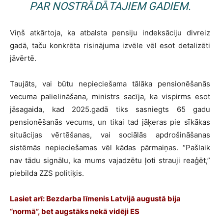
PAR NOSTRĀDĀTAJIEM GADIEM.
Viņš atkārtoja, ka atbalsta pensiju indeksāciju divreiz
gadā, taču konkrēta risinājuma izvēle vēl esot detalizēti
jāvērtē.
Taujāts, vai būtu nepieciešama tālāka pensionēšanās
vecuma palielināšana, ministrs sacīja, ka vispirms esot
jāsagaida, kad 2025.gadā tiks sasniegts 65 gadu
pensionēšanās vecums, un tikai tad jāķeras pie sīkākas
situācijas vērtēšanas, vai sociālās apdrošināšanas
sistēmās nepieciešamas vēl kādas pārmaiņas. “Pašlaik
nav tādu signālu, ka mums vajadzētu ļoti strauji reaģēt,”
piebilda ZZS politiķis.
Lasiet arī:
Bezdarba līmenis Latvijā augustā bija
“normā”, bet augstāks nekā vidēji ES