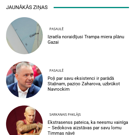
JAUNĀKĀS ZIŅAS
PASAULĒ
Izraēla noraidījusi Trampa miera plānu
Gazai
PASAULĒ
Poļi par savu eksistenci ir parādā
Staļinam, paziņo Zaharova, uzbrūkot
Navrockim
SARKANAIS PAKLĀJS
Ekstrasenss pateica, ka neesmu vainīga
– Sedokova aizstāvas par savu lomu
Timmas nāvē