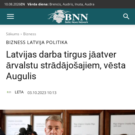
10.08.2026
EN
Vārda diena:
Brencis, Audris, Inuta, Audra
Sākums
Bizness
BIZNESS
LATVIJA
POLITIKA
Latvijas darba tirgus jāatver
ārvalstu strādājošajiem, vēsta
Augulis
LETA
03.10.2023 10:13