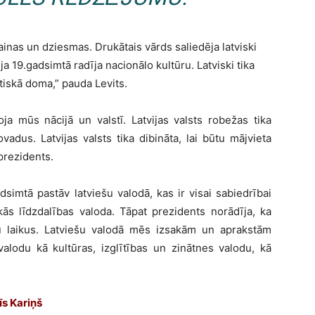
inas un dziesmas. Drukātais vārds saliedēja latviski
a 19.gadsimtā radīja nacionālo kultūru. Latviski tika
tiskā doma,” pauda Levits.
oja mūs nācijā un valstī. Latvijas valsts robežas tika
vadus. Latvijas valsts tika dibināta, lai būtu mājvieta
 prezidents.
dsimtā pastāv latviešu valodā, kas ir visai sabiedrībai
kās līdzdalības valoda. Tāpat prezidents norādīja, ka
u laikus. Latviešu valodā mēs izsakām un aprakstām
valodu kā kultūras, izglītības un zinātnes valodu, kā
īs Kariņš