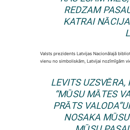
REDZAM PASAU
KATRAI NĀCIJAI
L
Valsts prezidents Latvijas Nacionālajā bibli
vienu no simboliskām, Latvijai nozīmīgām v
LEVITS UZSVĒRA, 
“MŪSU MĀTES VA
PRĀTS VALODA”UN
NOSAKA MŪSU 
MŪSU PASAU