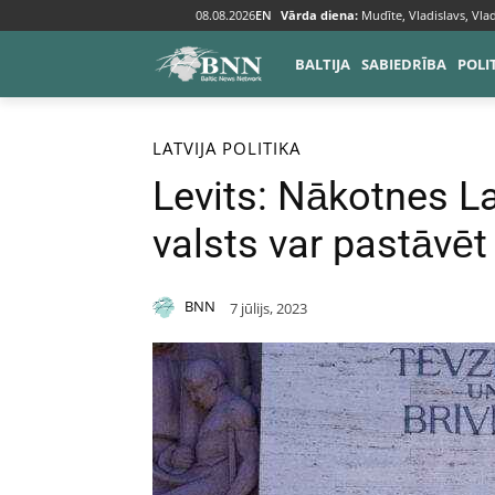
08.08.2026
EN
Vārda diena:
Mudīte, Vladislavs, Vlad
BALTIJA
SABIEDRĪBA
POLI
Sākums
Baltija
Latvija
LATVIJA
POLITIKA
Levits: Nākotnes La
valsts var pastāvēt 
BNN
7 jūlijs, 2023