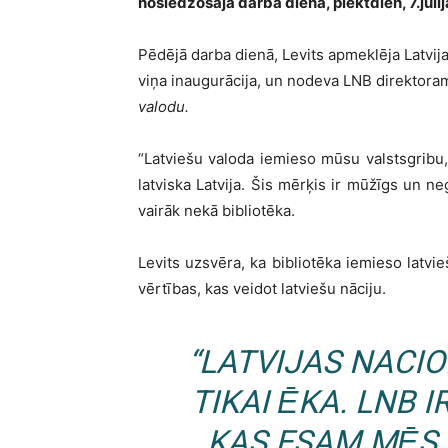
noslēdzošajā darba dienā, piektdien, 7.jūlij
Pēdējā darba dienā, Levits apmeklēja Latvija
viņa inaugurācija, un nodeva LNB direktor
valodu.
“Latviešu valoda iemieso mūsu valstsgribu
latviska Latvija. Šis mērķis ir mūžīgs un n
vairāk nekā bibliotēka.
Levits uzsvēra, ka bibliotēka iemieso latvie
vērtības, kas veidot latviešu nāciju.
“LATVIJAS NACI
TIKAI ĒKA. LNB I
KAS ESAM MĒS, 