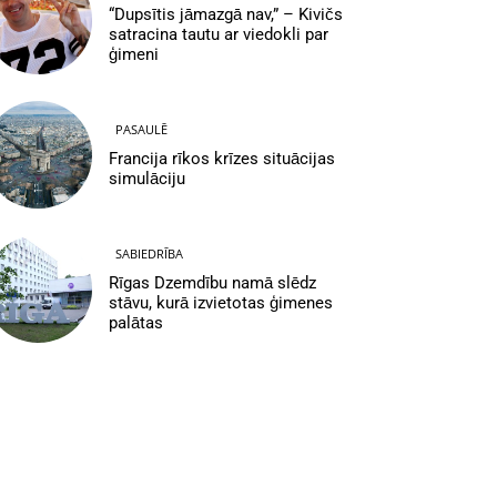
“Dupsītis jāmazgā nav,” – Kivičs
satracina tautu ar viedokli par
ģimeni
PASAULĒ
Francija rīkos krīzes situācijas
simulāciju
SABIEDRĪBA
Rīgas Dzemdību namā slēdz
stāvu, kurā izvietotas ģimenes
palātas