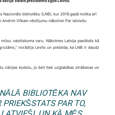
ā sacīja Valsts prezidents Egils Levits.
s Nacionālo bibliotēku (LNB), kur 2019.gadā notika arī
am Andrim Vilkam vēstījumu nākotnei
Par latviešu
, mūsu valstiskuma varu. Nākotnes Latvija pastāvēs kā
egrozāms,” norādīja Levits un piebilda, ka LNB ir daudz
šu nācijas kodolu, jo šeit tiek uzglabātas zināšanas un
ONĀLĀ BIBLIOTĒKA NAV
R PRIEKŠSTATS PAR TO,
LATVIEŠI, UN KĀ MĒS