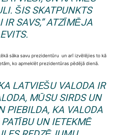
LI. ŠIS SKATPUNKTS
 IR SAVS,” ATZĪMĒJA
EVITS.
otēkā sāka savu prezidentūru un arī izvēlējies to kā
ietām, ko apmeklēt prezidentūras pēdējā dienā.
KA LATVIEŠU VALODA IR
LODA, MŪSU SIRDS UN
 PIEBILDA, KA VALODA
PATĪBU UN IETEKMĒ
LES REDZĒJUMU.