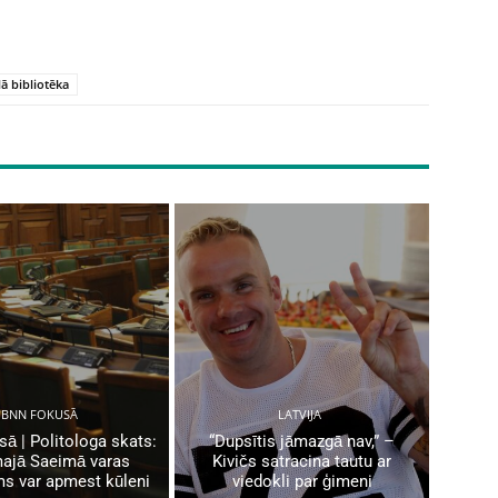
lā bibliotēka
BNN FOKUSĀ
LATVIJA
ā | Politologa skats:
“Dupsītis jāmazgā nav,” –
ajā Saeimā varas
Kivičs satracina tautu ar
ms var apmest kūleni
viedokli par ģimeni