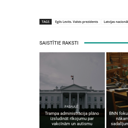
TAGS
Egils Levits. Valsts prezidents
Latvijas nacionā
SAISTĪTIE RAKSTI
PASAULĒ
Trampa administrācija plāno
BNN fokus
izsludināt rīkojumu par
nākam
vakcīnām un autismu
sadalīju