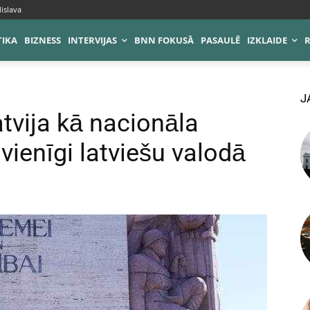
islava
TIKA
BIZNESS
INTERVIJAS
BNN FOKUSĀ
PASAULĒ
IZKLAIDE
J
tvija kā nacionāla
vienīgi latviešu valodā