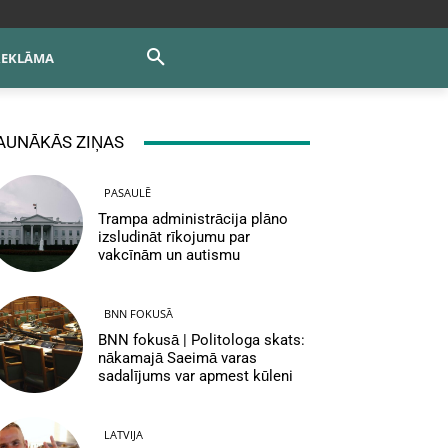
REKLĀMA
AUNĀKĀS ZIŅAS
PASAULĒ
Trampa administrācija plāno
izsludināt rīkojumu par
vakcīnām un autismu
BNN FOKUSĀ
BNN fokusā | Politologa skats:
nākamajā Saeimā varas
sadalījums var apmest kūleni
LATVIJA