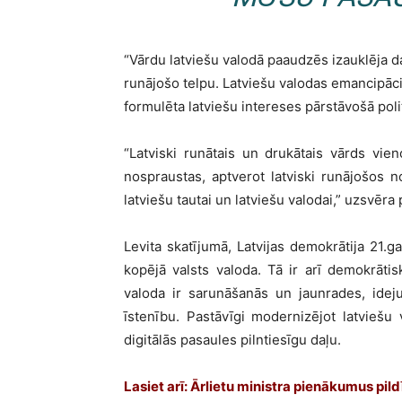
“Vārdu latviešu valodā paaudzēs izauklēja da
runājošo telpu. Latviešu valodas emancipācij
formulēta latviešu intereses pārstāvošā poli
“Latviski runātais un drukātais vārds vien
nospraustas, aptverot latviski runājošos no
latviešu tautai un latviešu valodai,” uzsvēra
Levita skatījumā, Latvijas demokrātija 21.ga
kopējā valsts valoda. Tā ir arī demokrātis
valoda ir sarunāšanās un jaunrades, idej
īstenību. Pastāvīgi modernizējot latviešu 
digitālās pasaules pilntiesīgu daļu.
Lasiet arī:
Ārlietu ministra pienākumus pild