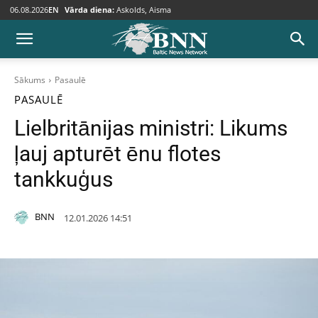
06.08.2026
EN
Vārda diena:
Askolds, Aisma
Sākums
Pasaulē
PASAULĒ
Lielbritānijas ministri: Likums
ļauj apturēt ēnu flotes
tankkuģus
BNN
12.01.2026 14:51