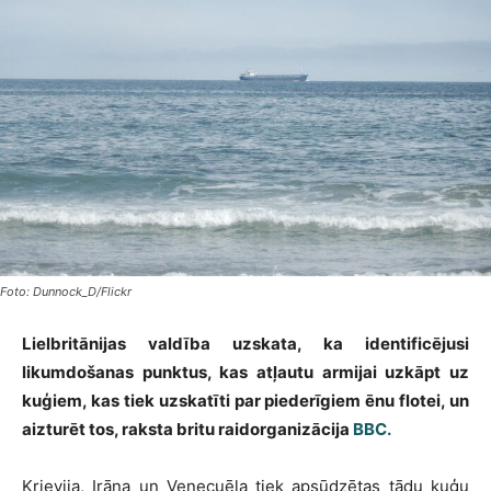
Foto: Dunnock_D/Flickr
Lielbritānijas valdība uzskata, ka identificējusi
likumdošanas punktus, kas atļautu armijai uzkāpt uz
kuģiem, kas tiek uzskatīti par piederīgiem ēnu flotei, un
aizturēt tos, raksta britu raidorganizācija
BBC.
Krievija, Irāna un Venecuēla tiek apsūdzētas tādu kuģu