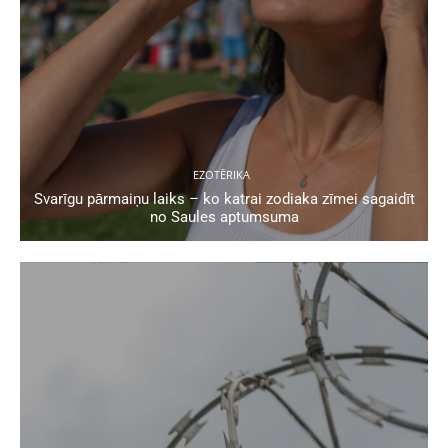
EZOTĒRIKA
Svarīgu pārmaiņu laiks – ko katrai zodiaka zīmei sagaidīt
no Saules aptumsuma