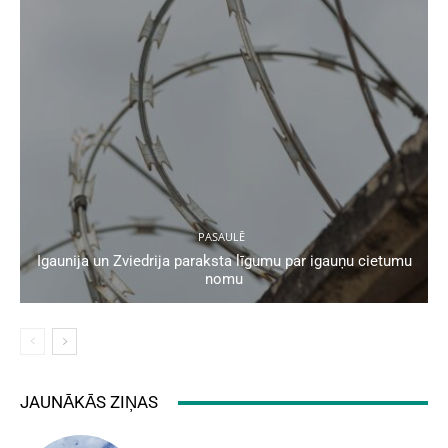
PASAULĒ
Igaunija un Zviedrija paraksta līgumu par igauņu cietumu
nomu
JAUNĀKĀS ZIŅAS