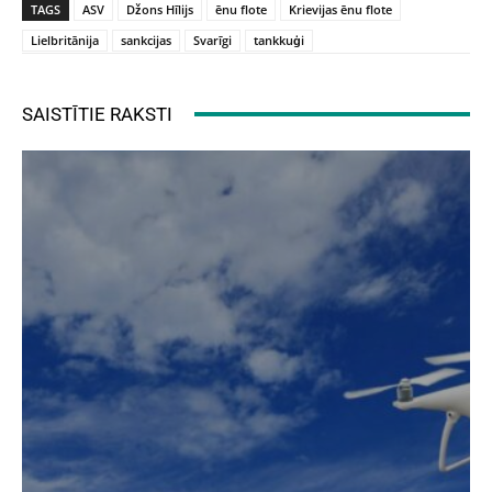
TAGS
ASV
Džons Hīlijs
ēnu flote
Krievijas ēnu flote
Lielbritānija
sankcijas
Svarīgi
tankkuģi
SAISTĪTIE RAKSTI