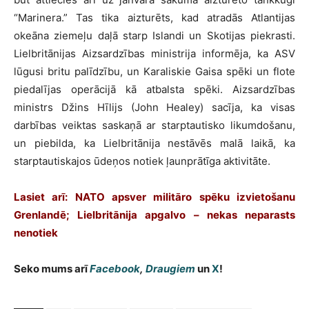
“Marinera.” Tas tika aizturēts, kad atradās Atlantijas
okeāna ziemeļu daļā starp Islandi un Skotijas piekrasti.
Lielbritānijas Aizsardzības ministrija informēja, ka ASV
lūgusi britu palīdzību, un Karaliskie Gaisa spēki un flote
piedalījas operācijā kā atbalsta spēki. Aizsardzības
ministrs Džins Hīlijs (John Healey) sacīja, ka visas
darbības veiktas saskaņā ar starptautisko likumdošanu,
un piebilda, ka Lielbritānija nestāvēs malā laikā, ka
starptautiskajos ūdeņos notiek ļaunprātīga aktivitāte.
Lasiet arī: NATO apsver militāro spēku izvietošanu
Grenlandē; Lielbritānija apgalvo – nekas neparasts
nenotiek
Seko mums arī
Facebook
,
Draugiem
un
X
!