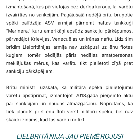
izmantošanā, kas pārvietojas bez derīga karoga, lai varētu
izvairīties no sankcijām. Pagājušajā nedēļā britu bruņotie
spēki palīdzēja ASV armijai pārņemt naftas tankkuģi
“Marinera,” kuru amerikāņi apsūdz sankciju pārkāpumos,
pārvadājot Krievijas, Venecuēlas un Irānas naftu. Līdz šim
brīdim Lielbritānijas armija nav uzkāpusi uz ēnu flotes
kuģiem, tomēr pēdējās pāris nedēļas amatpersonas
meklējušas mērus, kas varētu tikt pielietoti cīņā pret
sankciju pārkāpējiem.
Britu ministri uzskata, ka militāra spēka pielietojumu
varētu apstiprināt, izmantojot 2018.gadā pieņemto aktu
par sankcijām un naudas atmazgāšanu. Noprotams, ka
tiek plānots pret ēnu floti vērst militāru spēku, bet nav
skaidri zināms, kad tas varētu notikt.
LIELBRITĀNIJA JAU PIEMĒROJUSI