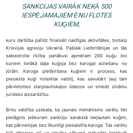
SANKCIJAS VAIRĀK NEKĀ 500
IESPĒJAMAJIEM ĒNU FLOTES
KUĢIEM,
kuru darbība palīdz finansēt naidīgas aktivitātes, tostarp
Krievijas agresiju Ukrainā. Pašlaik Lielbritānijas un tās
sabiedrotie rīcība panākusi apmēram 200 kuģu (no
kuriem lielākā daļa kuģoja bez karoga) aiziešanu no
jūrām. Karoga piešķiršana kuģiem ir process, kas
piesaista kuģi noteiktai valstij, kas savukārt ļauj tam
pārvietoties starptautiskajos ūdeņos un sniedz zināmu
juridsko aizsardzību.
Britu valdība uzskata, ka jaunais mehānisms varētu tikt
pielāgots jebkuram sankciju sarakstā iekļautam kuģim,
kas pārvietojas bez likumīgi piesaistīta karoga. Tas varētu
būt attiecies arī uz janvāra sākumā aizturēto tankkuģi