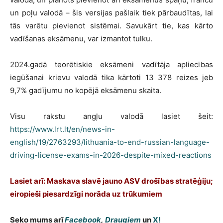
un poļu valodā – šis versijas pašlaik tiek pārbaudītas, lai
tās varētu pievienot sistēmai. Savukārt tie, kas kārto
vadīšanas eksāmenu, var izmantot tulku.
2024.gadā teorētiskie eksāmeni vadītāja apliecības
iegūšanai krievu valodā tika kārtoti 13 378 reizes jeb
9,7% gadījumu no kopējā eksāmenu skaita.
Visu rakstu angļu valodā lasiet šeit:
https://www.lrt.lt/en/news-in-
english/19/2763293/lithuania-to-end-russian-language-
driving-license-exams-in-2026-despite-mixed-reactions
Lasiet arī: Maskava slavē jauno ASV drošības stratēģiju;
eiropieši piesardzīgi norāda uz trūkumiem
Seko mums arī
Facebook
,
Draugiem
un
X!