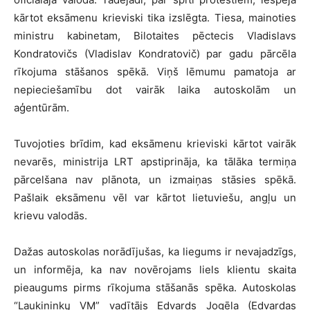
kārtot eksāmenu krieviski tika izslēgta. Tiesa, mainoties
ministru kabinetam, Bilotaites pēctecis Vladislavs
Kondratovičs (Vladislav Kondratovič) par gadu pārcēla
rīkojuma stāšanos spēkā. Viņš lēmumu pamatoja ar
nepieciešamību dot vairāk laika autoskolām un
aģentūrām.
Tuvojoties brīdim, kad eksāmenu krieviski kārtot vairāk
nevarēs, ministrija LRT apstiprināja, ka tālāka termiņa
pārcelšana nav plānota, un izmaiņas stāsies spēkā.
Pašlaik eksāmenu vēl var kārtot lietuviešu, angļu un
krievu valodās.
Dažas autoskolas norādījušas, ka liegums ir nevajadzīgs,
un informēja, ka nav novērojams liels klientu skaita
pieaugums pirms rīkojuma stāšanās spēka. Autoskolas
“Laukininkų VM” vadītājs Edvards Jogēla (Edvardas