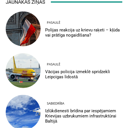
JAUNĀKĀS ZIŅAS
PASAULĒ
Polijas reakcija uz krievu raķeti – kļūda
vai prātīga nogaidīšana?
PASAULĒ
Vācijas policija izmeklē spridzekli
Leipcigas lidostā
SABIEDRĪBA
Izlūkdienesti brīdina par iespējamiem
Krievijas uzbrukumiem infrastruktūrai
Baltijā