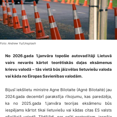
Foto: Andrew Yu/Unsplash
No 2026.gada 1.janvāra topošie autovadītāji Lietuvā
vairs nevarēs kārtot teorētiskās daļas eksāmenus
krievu valodā – tās vietā būs jāizvēlas lietuviešu valoda
vai kāda no Eiropas Savienības valodām.
Bijusī iekšlietu ministre Agne Bilotaite (Agnė Bilotaitė) jau
2024.gada decembrī parakstīja rīkojumu, kas paredzēja,
ka no 2025.gada 1.janvāra teorijas eksāmenu būs
iespējams kārtot tikai lietuviešu vai kādas citas ES valsts
oficiālajā valodā. Tādējādi, par spīti protestiem, iespēja