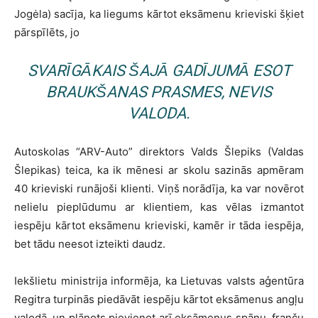
Jogėla) sacīja, ka liegums kārtot eksāmenu krieviski šķiet
pārspīlēts, jo
SVARĪGĀKAIS ŠAJĀ GADĪJUMĀ ESOT
BRAUKŠANAS PRASMES, NEVIS
VALODA.
Autoskolas “ARV-Auto” direktors Valds Šlepiks (Valdas
Šlepikas) teica, ka ik mēnesi ar skolu sazinās apmēram
40 krieviski runājoši klienti. Viņš norādīja, ka var novērot
nelielu pieplūdumu ar klientiem, kas vēlas izmantot
iespēju kārtot eksāmenu krieviski, kamēr ir tāda iespēja,
bet tādu neesot izteikti daudz.
Iekšlietu ministrija informēja, ka Lietuvas valsts aģentūra
Regitra turpinās piedāvāt iespēju kārtot eksāmenus angļu
valodā, un plānots pievienot arī eksāmenus spāņu, franču