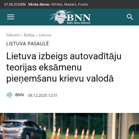
07.08.2026
EN
Vārda diena:
Alfrēds, Madars, Fredis
Sākums
Baltija
Lietuva
LIETUVA
PASAULĒ
Lietuva izbeigs autovadītāju
teorijas eksāmenu
pieņemšanu krievu valodā
BNN
08.12.2025 12:51