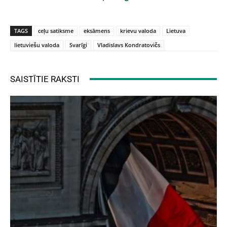
TAGS
ceļu satiksme
eksāmens
krievu valoda
Lietuva
lietuviešu valoda
Svarīgi
Vladislavs Kondratovičs
SAISTĪTIE RAKSTI