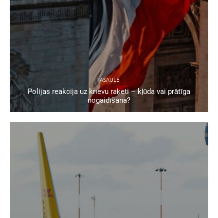
PASAULĒ
Polijas reakcija uz krievu raķeti – kļūda vai prātīga
nogaidīšana?