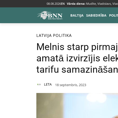
08.08.2026
EN
Vārda diena:
Mudīte, Vladislavs, Vlad
BALTIJA
SABIEDRĪBA
POLI
Sākums
Baltija
Latvija
LATVIJA
POLITIKA
Melnis starp pirm
amatā izvirzījis el
tarifu samazināša
LETA
18 septembris, 2023