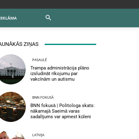
REKLĀMA
AUNĀKĀS ZIŅAS
PASAULĒ
Trampa administrācija plāno
izsludināt rīkojumu par
vakcīnām un autismu
BNN FOKUSĀ
BNN fokusā | Politologa skats:
nākamajā Saeimā varas
sadalījums var apmest kūleni
LATVIJA