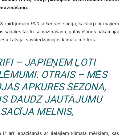
samazināšanu.
TV3 raidījumam
900 sekundes
sacīja, ka starp pirmajiem
as sadales tarifu samazināšanu, gatavošanos nākamajai
resu Latvijai sasniedzamajos klimata mērķos.
RIFI – JĀPIEŅEM ĻOTI
 LĒMUMI. OTRAIS – MĒS
OJAS APKURES SEZONA,
BŪS DAUDZ JAUTĀJUMU
 SACĪJA MELNIS,
 ir arī iepazīšanās ar lielajiem klimata mērķiem, kas