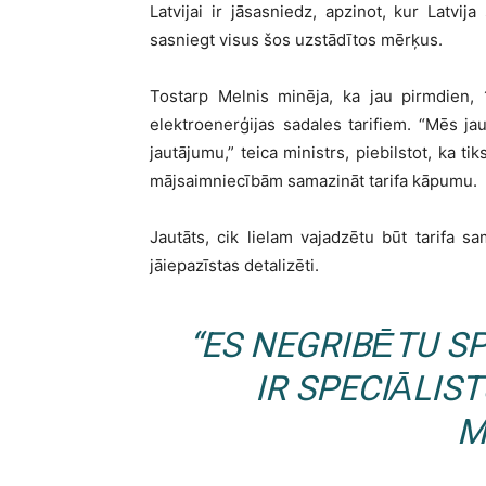
Latvijai ir jāsasniedz, apzinot, kur Latvija
sasniegt visus šos uzstādītos mērķus.
Tostarp Melnis minēja, ka jau pirmdien, 
elektroenerģijas sadales tarifiem. “Mēs j
jautājumu,” teica ministrs, piebilstot, ka ti
mājsaimniecībām samazināt tarifa kāpumu.
Jautāts, cik lielam vajadzētu būt tarifa sa
jāiepazīstas detalizēti.
“ES NEGRIBĒTU SP
IR SPECIĀLIS
M