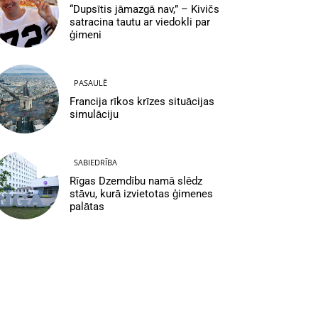
“Dupsītis jāmazgā nav,” – Kivičs
satracina tautu ar viedokli par
ģimeni
PASAULĒ
Francija rīkos krīzes situācijas
simulāciju
SABIEDRĪBA
Rīgas Dzemdību namā slēdz
stāvu, kurā izvietotas ģimenes
palātas