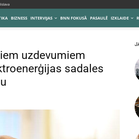
islava
TIKA
BIZNESS
INTERVIJAS
BNN FOKUSĀ
PASAULĒ
IZKLAIDE
J
ajiem uzdevumiem
ektroenerģijas sadales
nu