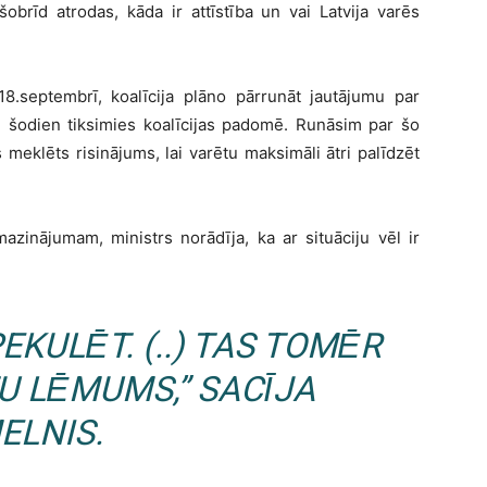
 šobrīd atrodas, kāda ir attīstība un vai Latvija varēs
18.septembrī, koalīcija plāno pārrunāt jautājumu par
au šodien tiksimies koalīcijas padomē. Runāsim par šo
ks meklēts risinājums, lai varētu maksimāli ātri palīdzēt
mazinājumam, ministrs norādīja, ka ar situāciju vēl ir
EKULĒT. (..) TAS TOMĒR
TU LĒMUMS,” SACĪJA
ELNIS.