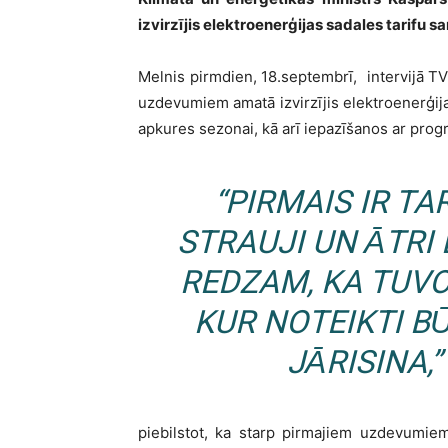
izvirzījis elektroenerģijas sadales tarifu 
Melnis pirmdien, 18.septembrī, intervijā 
uzdevumiem amatā izvirzījis elektroenerģij
apkures sezonai, kā arī iepazīšanos ar prog
“PIRMAIS IR TA
STRAUJI UN ĀTRI
REDZAM, KA TUV
KUR NOTEIKTI 
JĀRISINA,”
piebilstot, ka starp pirmajiem uzdevumiem