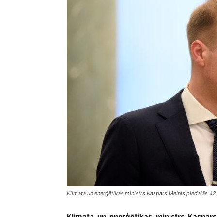
Klimata un enerģētikas ministrs Kaspars Melnis piedalās 42.
Klimata un enerģētikas ministrs Kaspa