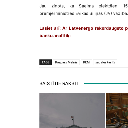
Jau ziņots, ka Saeima piektdien, 15.
premjerministres Evikas Siliņas (JV) vadībā
Lasiet arī:
Ar Latvenergo rekordaugsto p
banku analītiķi
TAGS
Kaspars Melnis
KEM
sadales tarifs
SAISTĪTIE RAKSTI