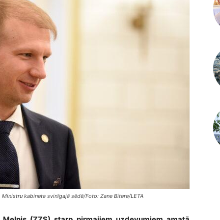
 Ministru kabineta svinīgajā sēdē/Foto: Zane Bitere/LETA
rs Melnis (ZZS) starp pirmajiem uzdevumiem amatā