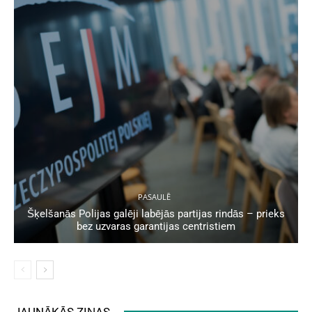
PASAULĒ
Šķelšanās Polijas galēji labējās partijas rindās – prieks
bez uzvaras garantijas centristiem
JAUNĀKĀS ZIŅAS