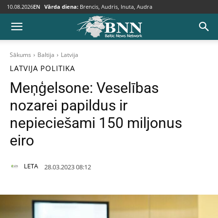
10.08.2026
EN
Vārda diena:
Brencis, Audris, Inuta, Audra
Sākums
Baltija
Latvija
LATVIJA
POLITIKA
Meņģelsone: Veselības
nozarei papildus ir
nepieciešami 150 miljonus
eiro
LETA
28.03.2023 08:12