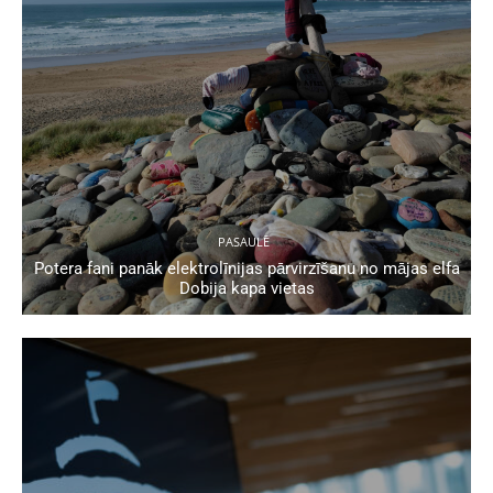
PASAULĒ
Potera fani panāk elektrolīnijas pārvirzīšanu no mājas elfa
Dobija kapa vietas