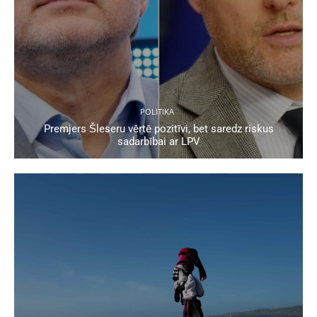
POLITIKA
Premjers Šleseru vērtē pozitīvi, bet saredz riskus
sadarbībai ar LPV