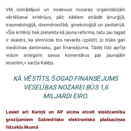
VM izstrādājusi un nodevusi nozares organizācijām
vērtēšanai kritērijus, pēc kādiem strādāt ķirurģijā,
traumatoloģijā, dzemdniecībā, ginekoloģijā un pediatrijā.
«
Šie kritēriji tiek pieteikta kā jauna reforma, taču jau tagad
ir skaidrs, ka slimnīcas tos nevarēs izpildīt, jo trūks gan
medicīnas darbinieku, gan finansējuma. Tādēļ līdz aprīļa
vidum sniegsim savus komentārus par jaunajām
iecerēm,
»
sacīja Kalējs.
KĀ VĒSTĪTS, ŠOGAD FINANSĒJUMS
VESELĪBAS NOZAREI BŪS 1,6
MILJARDI EIRO.
Lasiet arī:
Kariņš un AP aicina atcelt steidzamību
grozījumiem Sabiedrisko elektronisko plašsaziņas
līdzekļu likumā