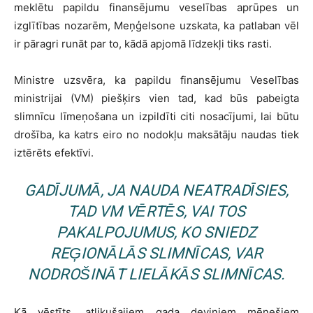
meklētu papildu finansējumu veselības aprūpes un
izglītības nozarēm, Meņģelsone uzskata, ka patlaban vēl
ir pāragri runāt par to, kādā apjomā līdzekļi tiks rasti.
Ministre uzsvēra, ka papildu finansējumu Veselības
ministrijai (VM) piešķirs vien tad, kad būs pabeigta
slimnīcu līmeņošana un izpildīti citi nosacījumi, lai būtu
drošība, ka katrs eiro no nodokļu maksātāju naudas tiek
iztērēts efektīvi.
GADĪJUMĀ, JA NAUDA NEATRADĪSIES,
TAD VM VĒRTĒS, VAI TOS
PAKALPOJUMUS, KO SNIEDZ
REĢIONĀLĀS SLIMNĪCAS, VAR
NODROŠINĀT LIELĀKĀS SLIMNĪCAS.
Kā vēstīts, atlikušajiem gada deviņiem mēnešiem