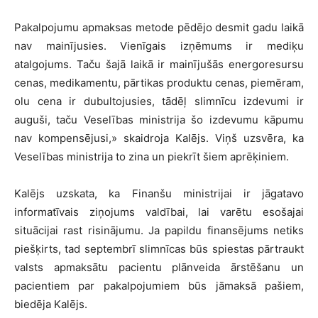
Pakalpojumu apmaksas metode pēdējo desmit gadu laikā
nav mainījusies. Vienīgais izņēmums ir mediķu
atalgojums. Taču šajā laikā ir mainījušās energoresursu
cenas, medikamentu, pārtikas produktu cenas, piemēram,
olu cena ir dubultojusies, tādēļ slimnīcu izdevumi ir
auguši, taču Veselības ministrija šo izdevumu kāpumu
nav kompensējusi,
»
skaidroja Kalējs. Viņš uzsvēra, ka
Veselības ministrija to zina un piekrīt šiem aprēķiniem.
Kalējs uzskata, ka Finanšu ministrijai ir jāgatavo
informatīvais ziņojums valdībai, lai varētu esošajai
situācijai rast risinājumu. Ja papildu finansējums netiks
piešķirts, tad septembrī slimnīcas būs spiestas pārtraukt
valsts apmaksātu pacientu plānveida ārstēšanu un
pacientiem par pakalpojumiem būs jāmaksā pašiem,
biedēja Kalējs.