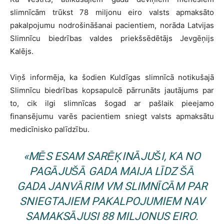
slimnīcām trūkst 78 miljonu eiro valsts apmaksāto
pakalpojumu nodrošināšanai pacientiem, norāda Latvijas
Slimnīcu biedrības valdes priekšsēdētājs Jevgēņijs
Kalējs.
Viņš informēja, ka šodien Kuldīgas slimnīcā notikušajā
Slimnīcu biedrības kopsapulcē pārrunāts jautājums par
to, cik ilgi slimnīcas šogad ar pašlaik pieejamo
finansējumu varēs pacientiem sniegt valsts apmaksātu
medicīnisko palīdzību.
«
MĒS ESAM SARĒĶINĀJUŠI, KA NO
PAGĀJUŠĀ GADA MAIJA LĪDZ ŠĀ
GADA JANVĀRIM VM SLIMNĪCĀM PAR
SNIEGTAJIEM PAKALPOJUMIEM NAV
SAMAKSĀJUSI 88 MILJONUS EIRO.