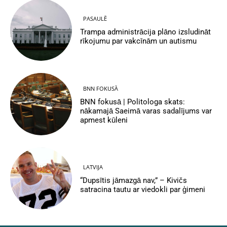
PASAULĒ
Trampa administrācija plāno izsludināt
rīkojumu par vakcīnām un autismu
BNN FOKUSĀ
BNN fokusā | Politologa skats:
nākamajā Saeimā varas sadalījums var
apmest kūleni
LATVIJA
“Dupsītis jāmazgā nav,” – Kivičs
satracina tautu ar viedokli par ģimeni