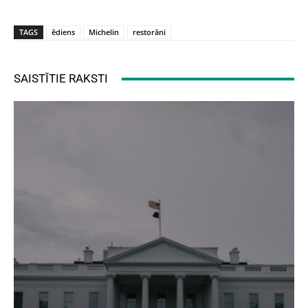
TAGS
ēdiens
Michelin
restorāni
SAISTĪTIE RAKSTI