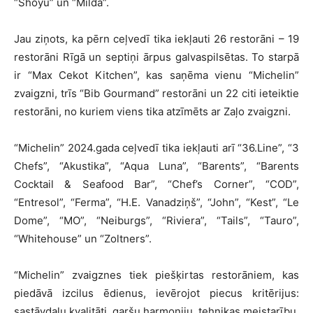
“Shōyu” un “Milda”.
Jau ziņots, ka pērn ceļvedī tika iekļauti 26 restorāni – 19
restorāni Rīgā un septiņi ārpus galvaspilsētas. To starpā
ir “Max Cekot Kitchen”, kas saņēma vienu “Michelin”
zvaigzni, trīs “Bib Gourmand” restorāni un 22 citi ieteiktie
restorāni, no kuriem viens tika atzīmēts ar Zaļo zvaigzni.
“Michelin” 2024.gada ceļvedī tika iekļauti arī “36.Line”, “3
Chefs”, “Akustika”, “Aqua Luna”, “Barents”, “Barents
Cocktail & Seafood Bar”, “Chef’s Corner”, “COD”,
“Entresol”, “Ferma”, “H.E. Vanadziņš”, “John”, “Kest”, “Le
Dome”, “MO”, “Neiburgs”, “Riviera”, “Tails”, “Tauro”,
“Whitehouse” un “Zoltners”.
“Michelin” zvaigznes tiek piešķirtas restorāniem, kas
piedāvā izcilus ēdienus, ievērojot piecus kritērijus:
sastāvdaļu kvalitāti, garšu harmoniju, tehnikas meistarību,