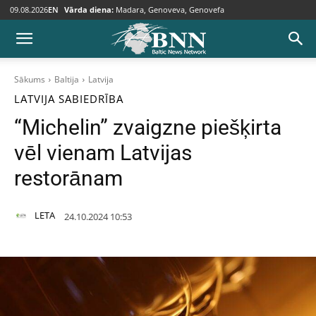
09.08.2026
EN
Vārda diena:
Madara, Genoveva, Genovefa
Sākums
Baltija
Latvija
LATVIJA
SABIEDRĪBA
“Michelin” zvaigzne piešķirta
vēl vienam Latvijas
restorānam
LETA
24.10.2024 10:53