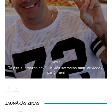
LATVIJA
“Dupsītis jāmazgā nav,” – Kivičs satracina tautu ar viedokli
par ģimeni
JAUNĀKĀS ZIŅAS