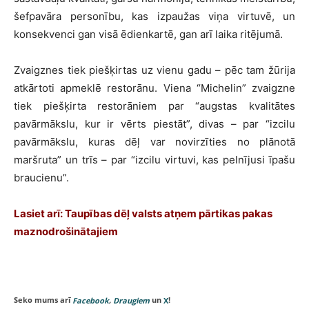
šefpavāra personību, kas izpaužas viņa virtuvē, un
konsekvenci gan visā ēdienkartē, gan arī laika ritējumā.
Zvaigznes tiek piešķirtas uz vienu gadu – pēc tam žūrija
atkārtoti apmeklē restorānu. Viena “Michelin” zvaigzne
tiek piešķirta restorāniem par “augstas kvalitātes
pavārmākslu, kur ir vērts piestāt”, divas – par “izcilu
pavārmākslu, kuras dēļ var novirzīties no plānotā
maršruta” un trīs – par “izcilu virtuvi, kas pelnījusi īpašu
braucienu”.
Lasiet arī: Taupības dēļ valsts atņem pārtikas pakas
maznodrošinātajiem
Seko mums arī
,
un
!
Facebook
Draugiem
X