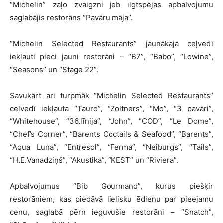
“Michelin” zaļo zvaigzni jeb ilgtspējas apbalvojumu
saglabājis restorāns “Pavāru māja”.
“Michelin Selected Restaurants” jaunākajā ceļvedī
iekļauti pieci jauni restorāni – “B7”, “Babo”, “Lowine”,
“Seasons” un “Stage 22”.
Savukārt arī turpmāk “Michelin Selected Restaurants”
ceļvedī iekļauta “Tauro”, “Zoltners”, “Mo”, “3 pavāri”,
“Whitehouse”, “36.līnija”, “John”, “COD”, “Le Dome”,
“Chef’s Corner”, “Barents Coctails & Seafood”, “Barents”,
“Aqua Luna”, “Entresol”, “Ferma”, “Neiburgs”, “Tails”,
“H.E.Vanadziņš”, “Akustika”, “KEST” un “Riviera”.
Apbalvojumus “Bib Gourmand”, kurus piešķir
restorāniem, kas piedāvā lielisku ēdienu par pieejamu
cenu, saglabā pērn ieguvušie restorāni – “Snatch”,