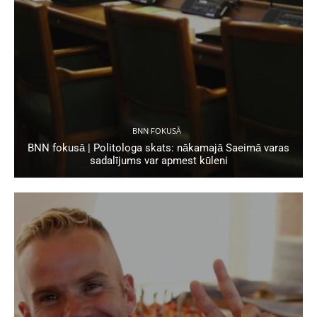
BNN FOKUSĀ
BNN fokusā | Politologa skats: nākamajā Saeimā varas
sadalījums var apmest kūleni