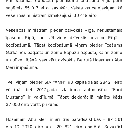
Par Saeimas deputāta pienākumu pildīšanu viņš pērn
saņēmis 55 017 eiro, savukārt Valsts kancelejaviņam kā
veselības ministram izmaksājusi 30 419 eiro.
Veselības ministram pieder dzīvoklis Rīgā, nekustamais
īpašums Rīgā, bet vēl viens dzīvoklis unzeme Rīgā ir
kopīpašumā. Tāpat kopīpašumā viņam pieder īpašums
Garkalnes pagastā un zeme Ropažu pagastā, kā arī zeme
un būve Libānā, savukārt dzīvoklis Beirutā Hosamam Abu
Meri ir īpašumā.
Vēl viņam pieder SIA “AMH” 98 kapitāldaļas 2842 eiro
vērtībā, bet 2017.gada izlaiduma automašīna “Ford
Mustang” ir valdījumā. Tāpat deklarācijā minēts kāds
37 000 eiro vērts pirkums.
Hosamam Abu Meri ir arī trīs parādsaistības – 87 561
eiro,10 2970 eiro un 29 621 eiro apmērā. Savukārt