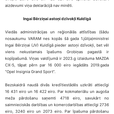
aizdevumi viņa deklarācijā nav minēti.
Ingai Bērziņai astoņi dzīvokļi Kuldīgā
Viedās administrācijas un reģionālās attīstības (šādu
nosaukumu VARAM nes kopās šā gada 1.jūlija)ministrei
Ingai Bērziņai (JV) Kuldīgā pieder astoņi dzīvokļi, bet vēl
viens nekustamais īpašums Grobiņas pagastā ir
kopīpašumā. Viņas valdījumā ir 2023.g izlaiduma MAZDA
CX-5, tāpat pērn par 16 000 eiro iegādāts 2019.gada
“Opel Insignia Grand Sport”.
Bezskaidrā naudā divās kredītiestādēs uzkrāti attiecīgi
16 431 eiro un 16 422 eiro. Par kokmateriālu un augoša
meža pārdošanu saņemti 4718 eiro, savukārt no
saimnieciskās darbības un komercdarbības attiecīgi 2736
eiro, 3240 eiro un 2073 eiro. Par īpašuma pārdošanu