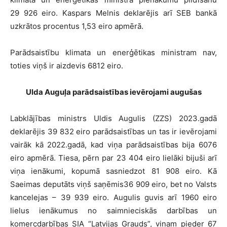
29 926 eiro. Kaspars Melnis deklarējis arī SEB bankā
uzkrātos procentus 1,53 eiro apmērā.
Parādsaistību klimata un enerģētikas ministram nav,
toties viņš ir aizdevis 6812 eiro.
Ulda Auguļa parādsaistības ievērojami augušas
Labklājības ministrs Uldis Augulis (ZZS) 2023.gadā
deklarējis 39 832 eiro parādsaistības un tas ir ievērojami
vairāk kā 2022.gadā, kad viņa parādsaistības bija 6076
eiro apmērā. Tiesa, pērn par 23 404 eiro lielāki bijuši arī
viņa ienākumi, kopumā sasniedzot 81 908 eiro. Kā
Saeimas deputāts viņš saņēmis36 909 eiro, bet no Valsts
kancelejas – 39 939 eiro. Augulis guvis arī 1960 eiro
lielus ienākumus no saimnieciskās darbības un
komercdarbības SIA “Latvijas Grauds”, viņam pieder 67