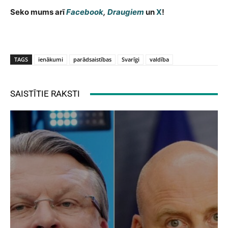
Seko mums arī
Facebook
,
Draugiem
un
X
!
TAGS
ienākumi
parādsaistības
Svarīgi
valdība
SAISTĪTIE RAKSTI