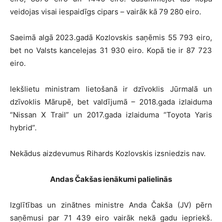
veidojas visai iespaidīgs cipars – vairāk kā 79 280 eiro.
Saeimā algā 2023.gadā Kozlovskis saņēmis 55 793 eiro,
bet no Valsts kancelejas 31 930 eiro. Kopā tie ir 87 723
eiro.
Iekšlietu ministram lietošanā ir dzīvoklis Jūrmalā un
dzīvoklis Mārupē, bet valdījumā – 2018.gada izlaiduma
“Nissan X Trail” un 2017.gada izlaiduma “Toyota Yaris
hybrid”.
Nekādus aizdevumus Rihards Kozlovskis izsniedzis nav.
Andas Čakšas ienākumi palielinās
Izglītības un zinātnes ministre Anda Čakša (JV) pērn
saņēmusi par 71 439 eiro vairāk nekā gadu iepriekš.