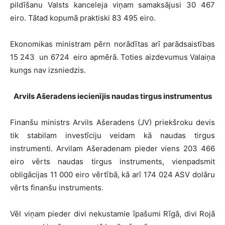
pildīšanu Valsts kanceleja viņam samaksājusi 30 467
eiro. Tātad kopumā praktiski 83 495 eiro.
Ekonomikas ministram pērn norādītas arī parādsaistības
15 243 un 6724 eiro apmērā. Toties aizdevumus Valaiņa
kungs nav izsniedzis.
Arvils Ašeradens iecienījis naudas tirgus instrumentus
Finanšu ministrs Arvils Ašeradens (JV) priekšroku devis
tik stabilam investīciju veidam kā naudas tirgus
instrumenti. Arvilam Ašeradenam pieder viens 203 466
eiro vērts naudas tirgus instruments, vienpadsmit
obligācijas 11 000 eiro vērtībā, kā arī 174 024 ASV dolāru
vērts finanšu instruments.
Vēl viņam pieder divi nekustamie īpašumi Rīgā, divi Rojā