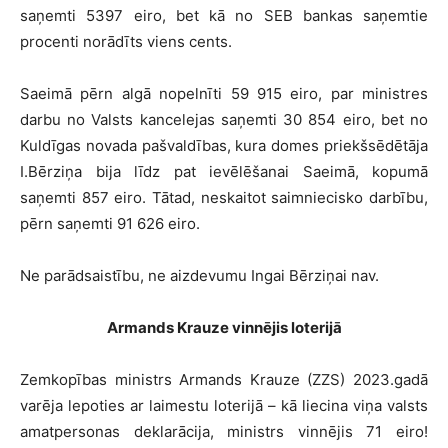
saņemti 5397 eiro, bet kā no SEB bankas saņemtie
procenti norādīts viens cents.
Saeimā pērn algā nopelnīti 59 915 eiro, par ministres
darbu no Valsts kancelejas saņemti 30 854 eiro, bet no
Kuldīgas novada pašvaldības, kura domes priekšsēdētāja
I.Bērziņa bija līdz pat ievēlēšanai Saeimā, kopumā
saņemti 857 eiro. Tātad, neskaitot saimniecisko darbību,
pērn saņemti 91 626 eiro.
Ne parādsaistību, ne aizdevumu Ingai Bērziņai nav.
Armands Krauze vinnējis loterijā
Zemkopības ministrs Armands Krauze (ZZS) 2023.gadā
varēja lepoties ar laimestu loterijā – kā liecina viņa valsts
amatpersonas deklarācija, ministrs vinnējis 71 eiro!