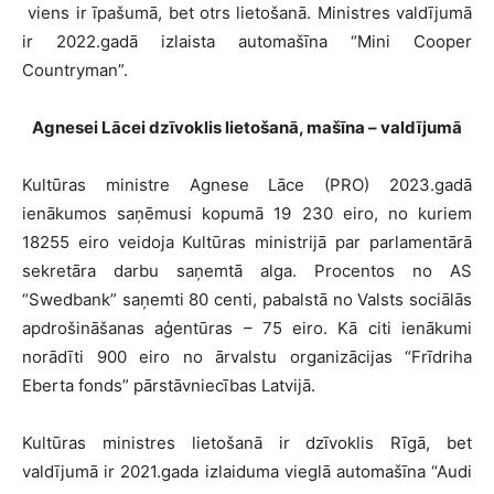
viens ir īpašumā, bet otrs lietošanā. Ministres valdījumā
ir 2022.gadā izlaista automašīna “Mini Cooper
Countryman”.
Agnesei Lācei dzīvoklis lietošanā, mašīna – valdījumā
Kultūras ministre Agnese Lāce (PRO) 2023.gadā
ienākumos saņēmusi kopumā 19 230 eiro, no kuriem
18255 eiro veidoja Kultūras ministrijā par parlamentārā
sekretāra darbu saņemtā alga. Procentos no AS
“Swedbank” saņemti 80 centi, pabalstā no Valsts sociālās
apdrošināšanas aģentūras – 75 eiro. Kā citi ienākumi
norādīti 900 eiro no ārvalstu organizācijas “Frīdriha
Eberta fonds” pārstāvniecības Latvijā.
Kultūras ministres lietošanā ir dzīvoklis Rīgā, bet
valdījumā ir 2021.gada izlaiduma vieglā automašīna “Audi