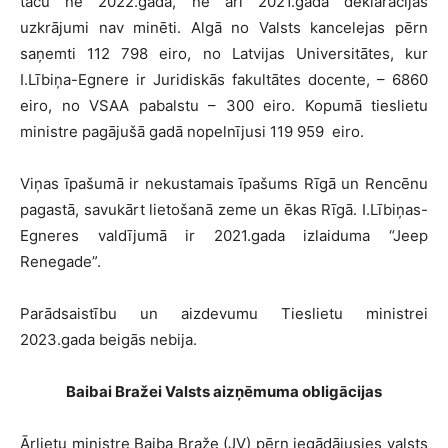
taču ne 2022.gada, ne arī 2021.gada deklarācijās
uzkrājumi nav minēti. Algā no Valsts kancelejas pērn
saņemti 112 798 eiro, no Latvijas Universitātes, kur
I.Lībiņa-Egnere ir Juridiskās fakultātes docente, – 6860
eiro, no VSAA pabalstu – 300 eiro. Kopumā tieslietu
ministre pagājušā gadā nopelnījusi 119 959 eiro.
Viņas īpašumā ir nekustamais īpašums Rīgā un Rencēnu
pagastā, savukārt lietošanā zeme un ēkas Rīgā. I.Lībiņas-
Egneres valdījumā ir 2021.gada izlaiduma “Jeep
Renegade”.
Parādsaistību un aizdevumu Tieslietu ministrei
2023.gada beigās nebija.
Baibai Bražei Valsts aizņēmuma obligācijas
Ārlietu ministre Baiba Braže (JV) pērn iegādājusies valsts