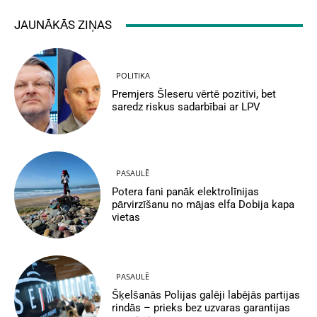
JAUNĀKĀS ZIŅAS
POLITIKA
Premjers Šleseru vērtē pozitīvi, bet
saredz riskus sadarbībai ar LPV
PASAULĒ
Potera fani panāk elektrolīnijas
pārvirzīšanu no mājas elfa Dobija kapa
vietas
PASAULĒ
Šķelšanās Polijas galēji labējās partijas
rindās – prieks bez uzvaras garantijas