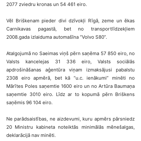
2077 zviedru kronas un 54 461 eiro.
Vēl Briškenam pieder divi dzīvokļi Rīgā, zeme un ēkas
Carnikavas pagastā, bet no transportlīdzekļiem
2008.gada izlaiduma automašīna “Volvo S80”.
Atalgojumā no Saeimas viņš pērn saņēma 57 850 eiro, no
Valsts kancelejas 31 336 eiro, Valsts sociālās
apdrošināšanas aģentūra viņam izmaksājusi pabalstu
2308 eiro apmērā, bet kā “u.c. ienākumi” minēti no
Mārītes Poles saņemtie 1600 eiro un no Artūra Baumaņa
saņemtie 3010 eiro. Līdz ar to kopumā pērn Briškens
saņēmis 96 104 eiro.
Ne parādsaistības, ne aizdevumi, kuru apmērs pārsniedz
20 Ministru kabineta noteiktās minimālās mēnešalgas,
deklarācijā nav minēti.