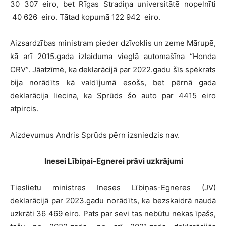
30 307 eiro, bet Rīgas Stradiņa universitātē nopelnīti
40 626 eiro. Tātad kopumā 122 942 eiro.
Aizsardzības ministram pieder dzīvoklis un zeme Mārupē,
kā arī 2015.gada izlaiduma vieglā automašīna “Honda
CRV”. Jāatzīmē, ka deklarācijā par 2022.gadu šīs spēkrats
bija norādīts kā valdījumā esošs, bet pērnā gada
deklarācija liecina, ka Sprūds šo auto par 4415 eiro
atpircis.
Aizdevumus Andris Sprūds pērn izsniedzis nav.
Inesei Lībiņai-Egnerei prāvi uzkrājumi
Tieslietu ministres Ineses Lībiņas-Egneres (JV)
deklarācijā par 2023.gadu norādīts, ka bezskaidrā naudā
uzkrāti 36 469 eiro. Pats par sevi tas nebūtu nekas īpašs,