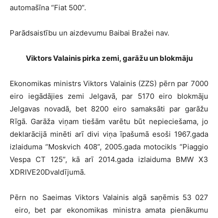
automašīna “Fiat 500”.
Parādsaistību un aizdevumu Baibai Bražei nav.
Viktors Valainis pirka zemi, garāžu un blokmāju
Ekonomikas ministrs Viktors Valainis (ZZS) pērn par 7000
eiro iegādājies zemi Jelgavā, par 5170 eiro blokmāju
Jelgavas novadā, bet 8200 eiro samaksāti par garāžu
Rīgā. Garāža viņam tiešām varētu būt nepieciešama, jo
deklarācijā minēti arī divi viņa īpašumā esoši 1967.gada
izlaiduma “Moskvich 408”, 2005.gada motocikls “Piaggio
Vespa CT 125”, kā arī 2014.gada izlaiduma BMW X3
XDRIVE20Dvaldījumā.
Pērn no Saeimas Viktors Valainis algā saņēmis 53 027
eiro, bet par ekonomikas ministra amata pienākumu