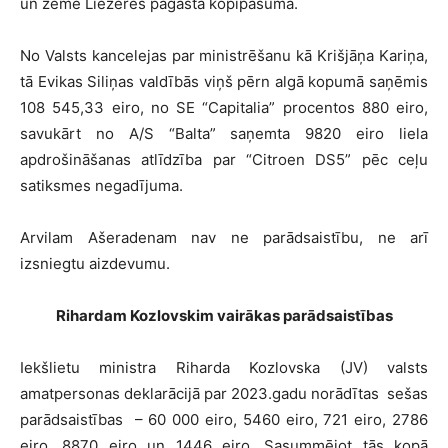
un zeme Liezēres pagastā kopīpašumā.
No Valsts kancelejas par ministrēšanu kā Krišjāņa Kariņa,
tā Evikas Siliņas valdībās viņš pērn algā kopumā saņēmis
108 545,33 eiro, no SE “Capitalia” procentos 880 eiro,
savukārt no A/S “Balta” saņemta 9820 eiro liela
apdrošināšanas atlīdzība par “Citroen DS5” pēc ceļu
satiksmes negadījuma.
Arvilam Ašeradenam nav ne parādsaistību, ne arī
izsniegtu aizdevumu.
Rihardam Kozlovskim vairākas parādsaistības
Iekšlietu ministra Riharda Kozlovska (JV) valsts
amatpersonas deklarācijā par 2023.gadu norādītas sešas
parādsaistības – 60 000 eiro, 5460 eiro, 721 eiro, 2786
eiro, 8870 eiro un 1446 eiro. Sasummējot tās kopā