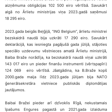
aizņēmuma obligācijas 102 500 eiro vērtībā. Savukārt
algā no Ārlietu ministrijas viņa 2023.gadā saņēmusi
18 295 eiro.
2023.gada beigās Beļģijā, “ING Belgium”, ārlietu ministrei
bezskaidrā naudā bija uzkrāti 17 290 eiro. Savukārt
deklarācijā, kas iesniegta pagājušā gada jūlijā, stājoties
speciālo uzdevumu vēstnieces amatā Ārlietu ministrijā,
Baiba Braže norādīja, ka bezskaidrā naudā viņai uzkrāti
143 017 eiro un pieder finanšu instrumenti (vērtspapīri)
124 069 eiro vērtībā. Jāatgādina, ka B.Braže kopš
2000.gada maija līdz 2023.gada jūlijam bija NATO
ģenerālsekretāra vietniece publiskās diplomātijas
jautājumos.
Baibai Bražei pieder arī dzīvoklis Rīgā, nekustamais
īpašums Engures pagastā un 2021.gada izlaiduma