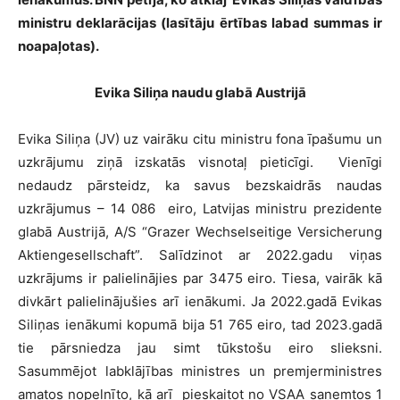
ministru deklarācijas (lasītāju ērtības labad summas ir
noapaļotas).
Evika Siliņa naudu glabā Austrijā
Evika Siliņa (JV) uz vairāku citu ministru fona īpašumu un
uzkrājumu ziņā izskatās visnotaļ pieticīgi. Vienīgi
nedaudz pārsteidz, ka savus bezskaidrās naudas
uzkrājumus – 14 086 eiro, Latvijas ministru prezidente
glabā Austrijā, A/S “Grazer Wechselseitige Versicherung
Aktiengesellschaft”. Salīdzinot ar 2022.gadu viņas
uzkrājums ir palielinājies par 3475 eiro. Tiesa, vairāk kā
divkārt palielinājušies arī ienākumi. Ja 2022.gadā Evikas
Siliņas ienākumi kopumā bija 51 765 eiro, tad 2023.gadā
tie pārsniedza jau simt tūkstošu eiro slieksni.
Sasummējot labklājības ministres un premjerministres
amatos nopelnīto, kā arī pieskaitot no VSAA saņemtos 1