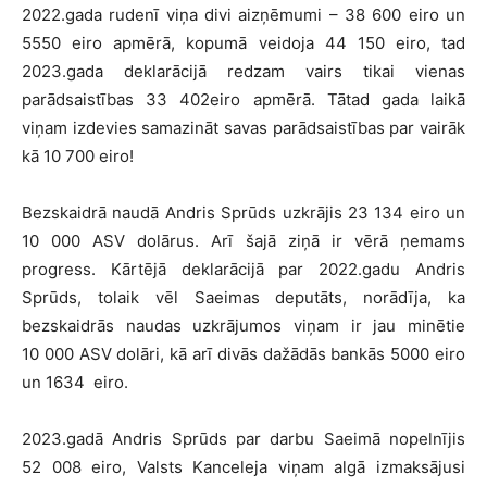
2022.gada rudenī viņa divi aizņēmumi – 38 600 eiro un
5550 eiro apmērā, kopumā veidoja 44 150 eiro, tad
2023.gada deklarācijā redzam vairs tikai vienas
parādsaistības 33 402eiro apmērā. Tātad gada laikā
viņam izdevies samazināt savas parādsaistības par vairāk
kā 10 700 eiro!
Bezskaidrā naudā Andris Sprūds uzkrājis 23 134 eiro un
10 000 ASV dolārus. Arī šajā ziņā ir vērā ņemams
progress. Kārtējā deklarācijā par 2022.gadu Andris
Sprūds, tolaik vēl Saeimas deputāts, norādīja, ka
bezskaidrās naudas uzkrājumos viņam ir jau minētie
10 000 ASV dolāri, kā arī divās dažādās bankās 5000 eiro
un 1634 eiro.
2023.gadā Andris Sprūds par darbu Saeimā nopelnījis
52 008 eiro, Valsts Kanceleja viņam algā izmaksājusi