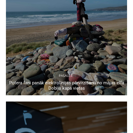
PASAULĒ
Potera fani panāk elektrolīnijas pārvirzīšanu no mājas elfa
Dobija kapa vietas