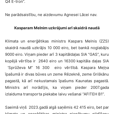
Q4 E-tron”.
Ne parādsaistību, ne aizdevumu Agnesei Lācei nav.
Kasparam Melnim uzkrājumi arī skaidrā naudā
Klimata un enerģētikas ministrs Kaspars Melnis (ZZS)
skaidrā naudā uzkrājis 10 000 eiro, bet bankā noglabājis
9000 eiro. Viņam pieder arī 3 kapitāldaļas SIA “GAS”, kuru
kopējā vērtība ir 2640 eiro un 16300 kapitāla daļas SIA
‘Sprūževa M” 16 300 eiro vērtībā. Kaspara Meļņa
īpašumā ir divas būves un zeme Rēzeknē, zeme Griškānu
pagastā, kā arī nekustamais īpašums Kaunatas pagastā.
Ministrs arī norādījis, ka viņam pieder 2007.gada
izlaiduma transporta piekabe laivu vešanai “AFITEH B1”.
Saeimā viņš 2023.gadā algā saņēmis 42 415 eiro, bet par
klimata un enerģētikas ministra pienākumu pildīšanu