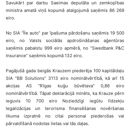
Savukārt par darbu Saeimas deputāta un zemkopības
ministra amatā viņš kopumā atalgojumā saņēmis 86 269
eiro.
No SIA “Īle auto” par īpašuma pārdošanu saņēmis 19 500
eiro, no Valsts sociālās apdrošināšanas aģentūras
saņēmis pabalstu 999 eiro apmērā, no “Swedbank P&C
Insurance” saņēmis kopumā 132 eiro.
Pagājušā gada beigās Krauzem piederēja 100 kapitāldaļu
SIA “BB Solutions” 3113 eiro nominālvērtībā, kā arī 15
akcijas AS “Rīgas kuģu būvētava” 0,86 eiro
nominālvērtībā. Tāpat deklarācijā minēts, ka Krauze pērn
ieguvis 10 700 eiro Noziedzīgi iegūtu līdzekļu
legalizācijas un terorisma finansēšanas novēršanas
likuma izpratnē no citai personai piederošas vai
pārvaldīšanā nodotas lietas vai tās daļas.