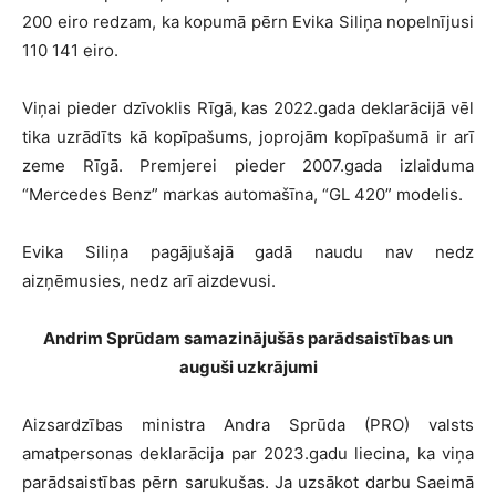
200 eiro redzam, ka kopumā pērn Evika Siliņa nopelnījusi
110 141 eiro.
Viņai pieder dzīvoklis Rīgā, kas 2022.gada deklarācijā vēl
tika uzrādīts kā kopīpašums, joprojām kopīpašumā ir arī
zeme Rīgā. Premjerei pieder 2007.gada izlaiduma
“Mercedes Benz” markas automašīna, “GL 420” modelis.
Evika Siliņa pagājušajā gadā naudu nav nedz
aizņēmusies, nedz arī aizdevusi.
Andrim Sprūdam samazinājušās parādsaistības un
auguši uzkrājumi
Aizsardzības ministra Andra Sprūda (PRO) valsts
amatpersonas deklarācija par 2023.gadu liecina, ka viņa
parādsaistības pērn sarukušas. Ja uzsākot darbu Saeimā