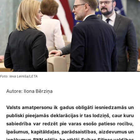
Foto: Ieva Leiniša/LETA
Autore: Ilona Bērziņa
Valsts amatpersonu ik gadus obligāti iesniedzamās un
publiski pieejamās deklarācijas ir tas lodziņš, caur kuru
sabiedrība var redzēt pie varas esošo patieso rocību,
īpašumus, kapitāldaļas, parādsaistības, aizdevumus un
ienākumus. BNN pētīja, ko atklāj Evikas Siliņas valdības