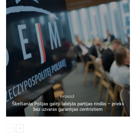
PASAULĒ
Šķelšanās Polijas galēji labējās partijas rindās – prieks
bez uzvaras garantijas centristiem