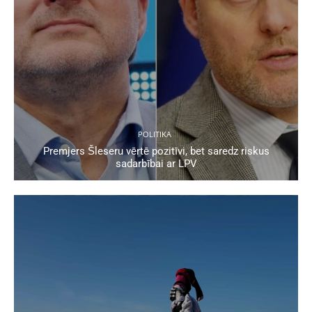
POLITIKA
Premjers Šleseru vērtē pozitīvi, bet saredz riskus
sadarbībai ar LPV