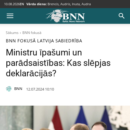
10.08.2026
EN
Vārda diena:
Brencis, Audris, Inuta, Audra
Sākums
BNN fokusā
BNN FOKUSĀ
LATVIJA
SABIEDRĪBA
Ministru īpašumi un
parādsaistības: Kas slēpjas
deklarācijās?
BNN
12.07.2024 10:10