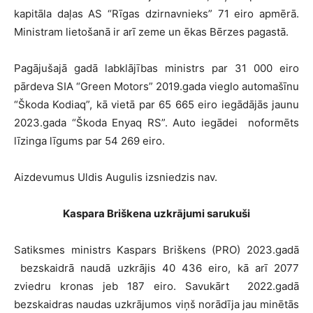
kapitāla daļas AS “Rīgas dzirnavnieks” 71 eiro apmērā.
Ministram lietošanā ir arī zeme un ēkas Bērzes pagastā.
Pagājušajā gadā labklājības ministrs par 31 000 eiro
pārdeva SIA “Green Motors” 2019.gada vieglo automašīnu
“Škoda Kodiaq”, kā vietā par 65 665 eiro iegādājās jaunu
2023.gada “Škoda Enyaq RS”. Auto iegādei noformēts
līzinga līgums par 54 269 eiro.
Aizdevumus Uldis Augulis izsniedzis nav.
Kaspara Briškena uzkrājumi sarukuši
Satiksmes ministrs Kaspars Briškens (PRO) 2023.gadā
bezskaidrā naudā uzkrājis 40 436 eiro, kā arī 2077
zviedru kronas jeb 187 eiro. Savukārt 2022.gadā
bezskaidras naudas uzkrājumos viņš norādīja jau minētās