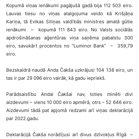
Kopumā viņas ienākumi pagājušā gadā bija 112 503 eiro.
Lauvas tiesu no viņas atalgojuma veido kā Krišjāņa
Kariņa, tā Evikas Siliņas valdībās ministres amatā gūtie
ienākumi – kopumā 111 843 eiro. No Valsts sociālās
apdrošināšanas aģentūras viņa saņēma pabalstu 300
eiro, savukārt procentos no “Luminor Bank” – 359,79
eiro.
Bezskaidrā naudā Anda Čakša uzkrājusi 104 138 eiro, un
tas ir par 29 096 eiro vairāk, kā gadu iepriekš.
Parādsaistību Andai Čakšai nav, toties minēti divi
aizdevumi – viens 10 000 eiro apmērā, otrs – 52 646 eiro.
Aizdevumi tādā pat apjomā redzami arī viņas deklarācijā
par 2022.gadu.
Deklarācijā Čakša norādījusi arī divus dzīvokļus Rīgā –