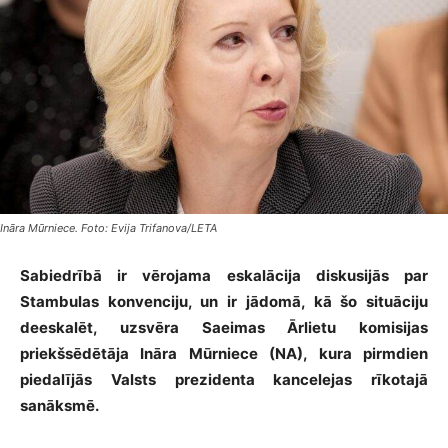
Ināra Mūrniece. Foto: Evija Trifanova/LETA
Sabiedrībā ir vērojama eskalācija diskusijās par
Stambulas konvenciju, un ir jādomā, kā šo situāciju
deeskalēt, uzsvēra Saeimas Ārlietu komisijas
priekšsēdētāja Ināra Mūrniece (NA), kura pirmdien
piedalījās Valsts prezidenta kancelejas rīkotajā
sanāksmē.