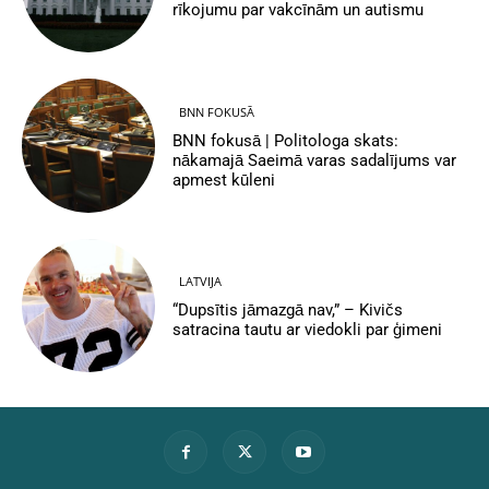
rīkojumu par vakcīnām un autismu
BNN FOKUSĀ
BNN fokusā | Politologa skats:
nākamajā Saeimā varas sadalījums var
apmest kūleni
LATVIJA
“Dupsītis jāmazgā nav,” – Kivičs
satracina tautu ar viedokli par ģimeni