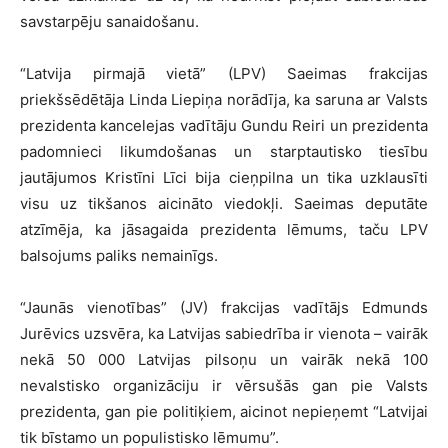
savstarpēju sanaidošanu.
“Latvija pirmajā vietā” (LPV) Saeimas frakcijas
priekšsēdētāja Linda Liepiņa norādīja, ka saruna ar Valsts
prezidenta kancelejas vadītāju Gundu Reiri un prezidenta
padomnieci likumdošanas un starptautisko tiesību
jautājumos Kristīni Līci bija cieņpilna un tika uzklausīti
visu uz tikšanos aicināto viedokļi. Saeimas deputāte
atzīmēja, ka jāsagaida prezidenta lēmums, taču LPV
balsojums paliks nemainīgs.
“Jaunās vienotības” (JV) frakcijas vadītājs Edmunds
Jurēvics uzsvēra, ka Latvijas sabiedrība ir vienota – vairāk
nekā 50 000 Latvijas pilsoņu un vairāk nekā 100
nevalstisko organizāciju ir vērsušās gan pie Valsts
prezidenta, gan pie politiķiem, aicinot nepieņemt “Latvijai
tik bīstamo un populistisko lēmumu”.