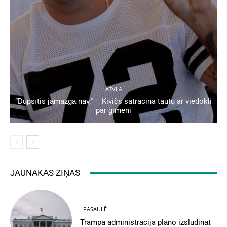
LATVIJA
“Dupsītis jāmazgā nav,” – Kivičs satracina tautu ar viedokli
par ģimeni
JAUNĀKĀS ZIŅAS
PASAULĒ
Trampa administrācija plāno izsludināt