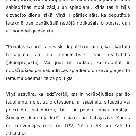
sabiedrības mobilizāciju un spiedienu, kāds tas ir bijis
aizvadīto dienu laikā. Viņš ir pārliecināts, ka deputātus
ietekmē gan pagājušajā nedēļā notikušais protests, gan
arī šonedēļ gaidāmais.
“Privātās sarunās atsevišķi deputāti norādīja, ka atkārtotā
balsojumā vai nu nepiedalīsies vai neatbalstīs
[likumprojektu]. Var just un redzēt, ka deputāti ir
nobažījušies par sabiedrības spiedienu un savu pieņemto
lēmumu Saeimā,” teica politiķis.
Viņš uzsvēra, ka iedzīvotāji, kas ir norūpējušies par šo
jautājumu, neiet uz protestiem, lai saasinātu situāciju vai
polarizētu sabiedrību, bet lai paustu savu nostāju.
Šuvajevs akcentēja, ka šī iniciatīva par Latvijas izstāšanos
no konvencijas nāca no LPV, NA un AS, un ZZS to
atbalstīja.