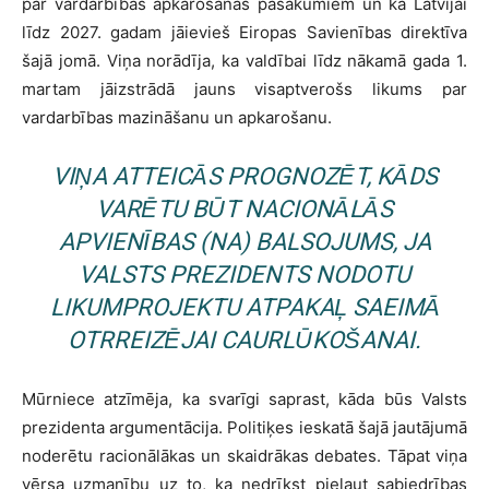
par vardarbības apkarošanas pasākumiem un ka Latvijai
līdz 2027. gadam jāievieš Eiropas Savienības direktīva
šajā jomā. Viņa norādīja, ka valdībai līdz nākamā gada 1.
martam jāizstrādā jauns visaptverošs likums par
vardarbības mazināšanu un apkarošanu.
VIŅA ATTEICĀS PROGNOZĒT, KĀDS
VARĒTU BŪT NACIONĀLĀS
APVIENĪBAS (NA) BALSOJUMS, JA
VALSTS PREZIDENTS NODOTU
LIKUMPROJEKTU ATPAKAĻ SAEIMĀ
OTRREIZĒJAI CAURLŪKOŠANAI.
Mūrniece atzīmēja, ka svarīgi saprast, kāda būs Valsts
prezidenta argumentācija. Politiķes ieskatā šajā jautājumā
noderētu racionālākas un skaidrākas debates. Tāpat viņa
vērsa uzmanību uz to, ka nedrīkst pieļaut sabiedrības