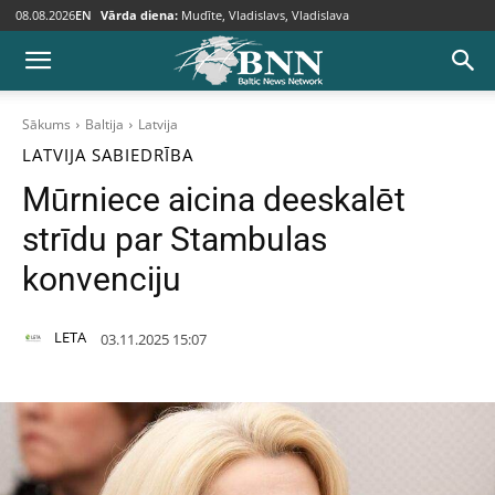
08.08.2026
EN
Vārda diena:
Mudīte, Vladislavs, Vladislava
Sākums
Baltija
Latvija
LATVIJA
SABIEDRĪBA
Mūrniece aicina deeskalēt
strīdu par Stambulas
konvenciju
LETA
03.11.2025 15:07