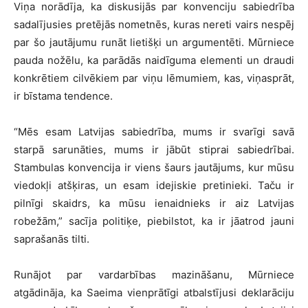
Viņa norādīja, ka diskusijās par konvenciju sabiedrība
sadalījusies pretējās nometnēs, kuras nereti vairs nespēj
par šo jautājumu runāt lietišķi un argumentēti. Mūrniece
pauda nožēlu, ka parādās naidīguma elementi un draudi
konkrētiem cilvēkiem par viņu lēmumiem, kas, viņasprāt,
ir bīstama tendence.
“Mēs esam Latvijas sabiedrība, mums ir svarīgi savā
starpā sarunāties, mums ir jābūt stiprai sabiedrībai.
Stambulas konvencija ir viens šaurs jautājums, kur mūsu
viedokļi atšķiras, un esam idejiskie pretinieki. Taču ir
pilnīgi skaidrs, ka mūsu ienaidnieks ir aiz Latvijas
robežām,” sacīja politiķe, piebilstot, ka ir jāatrod jauni
saprašanās tilti.
Runājot par vardarbības mazināšanu, Mūrniece
atgādināja, ka Saeima vienprātīgi atbalstījusi deklarāciju