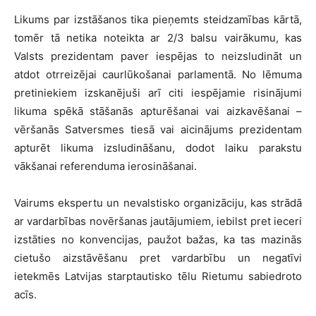
Likums par izstāšanos tika pieņemts steidzamības kārtā,
tomēr tā netika noteikta ar 2/3 balsu vairākumu, kas
Valsts prezidentam paver iespējas to neizsludināt un
atdot otrreizējai caurlūkošanai parlamentā. No lēmuma
pretiniekiem izskanējuši arī citi iespējamie risinājumi
likuma spēkā stāšanās apturēšanai vai aizkavēšanai –
vēršanās Satversmes tiesā vai aicinājums prezidentam
apturēt likuma izsludināšanu, dodot laiku parakstu
vākšanai referenduma ierosināšanai.
Vairums ekspertu un nevalstisko organizāciju, kas strādā
ar vardarbības novēršanas jautājumiem, iebilst pret ieceri
izstāties no konvencijas, paužot bažas, ka tas mazinās
cietušo aizstāvēšanu pret vardarbību un negatīvi
ietekmēs Latvijas starptautisko tēlu Rietumu sabiedroto
acīs.