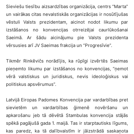
Sieviešu tiesību aizsardzības organizācija, centrs “Marta”
un vairākas citas nevalstiskās organizācijas ir nosūtījušas
vēstuli Valsts prezidentam, aicinot nodot likumu par
izstāšanos no konvencijas otrreizējai caurlūkošanai
Saeimā. Ar šādu aicinājumu pie Valsts prezidenta
vērsusies arī JV Saeimas frakcija un “Progresīvie”.
Tikmēr Rinkēvičs norādījis, ka rūpīgi izvērtēs Saeimas
pieņemto likumu par izstāšanos no konvencijas, “ņemot
vērā valstiskus un juridiskus, nevis ideoloģiskus vai
politiskus apsvērumus”.
Latvijā Eiropas Padomes Konvencija par vardarbības pret
sievietēm un vardarbības ģimenē novēršanu un
apkarošanu jeb tā dēvētā Stambulas konvencija stājās
spēkā pagājušā gada 1. maijā. Tas ir starptautisks līgums,
kas paredz, ka tā dalībvalstīm ir jāizstrādā saskaņota