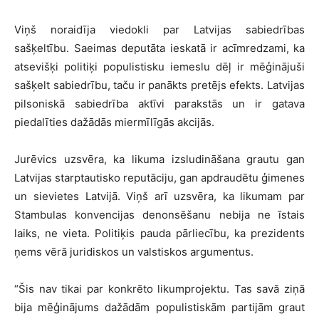
Viņš noraidīja viedokli par Latvijas sabiedrības
sašķeltību. Saeimas deputāta ieskatā ir acīmredzami, ka
atsevišķi politiķi populistisku iemeslu dēļ ir mēģinājuši
sašķelt sabiedrību, taču ir panākts pretējs efekts. Latvijas
pilsoniskā sabiedrība aktīvi parakstās un ir gatava
piedalīties dažādās miermīlīgās akcijās.
Jurēvics uzsvēra, ka likuma izsludināšana grautu gan
Latvijas starptautisko reputāciju, gan apdraudētu ģimenes
un sievietes Latvijā. Viņš arī uzsvēra, ka likumam par
Stambulas konvencijas denonsēšanu nebija ne īstais
laiks, ne vieta. Politiķis pauda pārliecību, ka prezidents
ņems vērā juridiskos un valstiskos argumentus.
“Šis nav tikai par konkrēto likumprojektu. Tas savā ziņā
bija mēģinājums dažādām populistiskām partijām graut