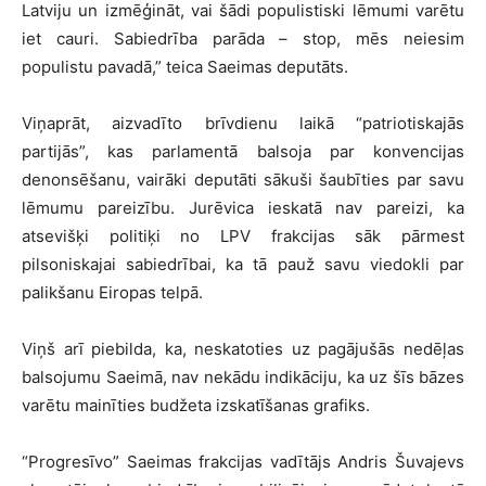
Latviju un izmēģināt, vai šādi populistiski lēmumi varētu
iet cauri. Sabiedrība parāda – stop, mēs neiesim
populistu pavadā,” teica Saeimas deputāts.
Viņaprāt, aizvadīto brīvdienu laikā “patriotiskajās
partijās”, kas parlamentā balsoja par konvencijas
denonsēšanu, vairāki deputāti sākuši šaubīties par savu
lēmumu pareizību. Jurēvica ieskatā nav pareizi, ka
atsevišķi politiķi no LPV frakcijas sāk pārmest
pilsoniskajai sabiedrībai, ka tā pauž savu viedokli par
palikšanu Eiropas telpā.
Viņš arī piebilda, ka, neskatoties uz pagājušās nedēļas
balsojumu Saeimā, nav nekādu indikāciju, ka uz šīs bāzes
varētu mainīties budžeta izskatīšanas grafiks.
“Progresīvo” Saeimas frakcijas vadītājs Andris Šuvajevs