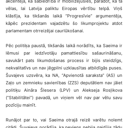
akcentēja, ka sabiedrība ir mobilizējusies, parādot, ka tā
vēlas, lai Latvija paliktu Eiropas vērtību telpā. Viņš
klāstīja, ka tikšanās laikā “Progresīvie” argumentēja,
kāpēc prezidentam vajadzētu šo likumprojektu atdot
parlamentam otrreizējai caurlūkošanai.
Pēc politiķa paustā, tikšanās laikā norādīts, ka Saeima ir
lēmusi par iedzīvotāju pamattiesību sašaurināšanu,
savukārt pats likumdošanas process ir bijis steidzīgs,
nekvalitatīvs un nav jēgpilni uzklausītas atbildīgās puses.
Šuvajevs uzsvēra, ka NA, “Apvienotā saraksta” (AS) un
Zaļo un zemnieku savienības (ZZS) deputātiem nav jāiet
politiķu Aināra Šlesera (LPV) un Alekseja Rosļikova
(“Stabilitātei”) pavadā, un viņiem vēl nav par vēlu savu
pozīciju mainīt.
Runājot par to, vai Saeima otrajā reizē varētu nolemt
citādi, Šuvajevs norādīja, ka neviens nebija gaidījis tādu