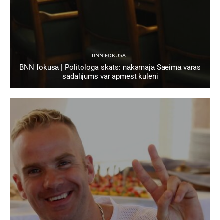
BNN FOKUSĀ
BNN fokusā | Politologa skats: nākamajā Saeimā varas
sadalījums var apmest kūleni