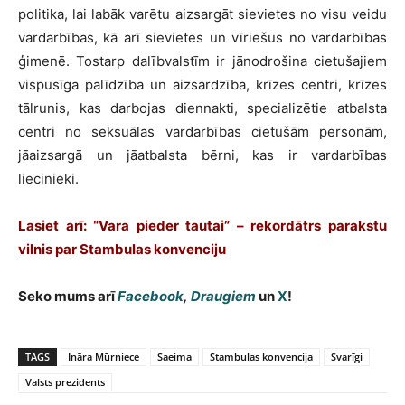
politika, lai labāk varētu aizsargāt sievietes no visu veidu
vardarbības, kā arī sievietes un vīriešus no vardarbības
ģimenē. Tostarp dalībvalstīm ir jānodrošina cietušajiem
vispusīga palīdzība un aizsardzība, krīzes centri, krīzes
tālrunis, kas darbojas diennakti, specializētie atbalsta
centri no seksuālas vardarbības cietušām personām,
jāaizsargā un jāatbalsta bērni, kas ir vardarbības
liecinieki.
Lasiet arī: “Vara pieder tautai” – rekordātrs parakstu
vilnis par Stambulas konvenciju
Seko mums arī
Facebook
,
Draugiem
un
X
!
TAGS
Ināra Mūrniece
Saeima
Stambulas konvencija
Svarīgi
Valsts prezidents