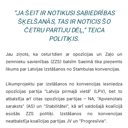
“JA ŠEIT IR NOTIKUSI SABIEDRĪBAS
ŠĶELŠANĀS, TAS IR NOTICIS ŠO
ČETRU PARTIJU DĒĻ,” TEICA
POLITIĶIS.
Jau ziņots, ka ceturtdien ar opozīcijas un Zaļo un
zemnieku savienības (ZZS) balsīm Saeimā tika pieņemts
likums par Latvijas izstāšanos no Stambulas konvencijas.
Likumprojektu par izstāšanos no konvencijas iesniedza
opozīcijas partija “Latvija pirmajā vietā” (LPV), bet to
atbalstīja arī citas opozīcijas partijas – NA, “Apvienotais
saraksts” (AS) un “Stabilitātei”, kā arī valdošajā koalīcijā
esošās ZZS politiķi. Izstāšanos no konvencijas
neatbalstīja koalīcijas partijas JV un “Progresīvie”.