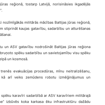
jūras reģionā, tostarp Latvijā, norisināsies ikgadējās
”.
ki nozīmīgākās militārās mācības Baltijas jūras reģionā,
m stiprināt kaujas gatavību, sadarbību un atturēšanas
bāšanai.
tu un ASV gatavību nodrošināt Baltijas jūras reģiona
to bruņoto spēku sadarbību un savietojamību visu spēku
telpā un kosmosā.
 trenēs evakuācijas procedūras, mīnu neitralizēšanu,
s, kā arī veiks zemūdens robotu izmēģinājumus un
 spēku karavīri sadarbībā ar ASV karavīriem militārajā
ne” izbūvēs koka karkasa ēku infrastruktūru dažādu