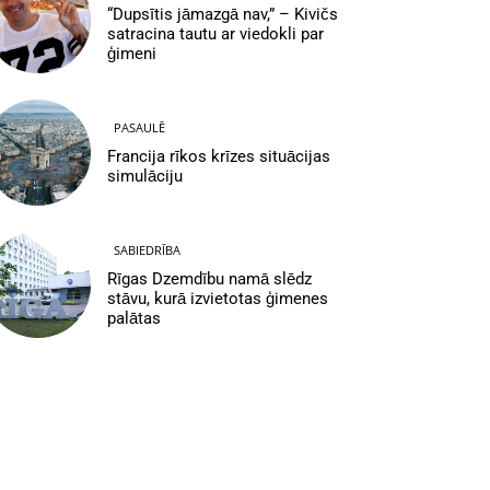
“Dupsītis jāmazgā nav,” – Kivičs
satracina tautu ar viedokli par
ģimeni
PASAULĒ
Francija rīkos krīzes situācijas
simulāciju
SABIEDRĪBA
Rīgas Dzemdību namā slēdz
stāvu, kurā izvietotas ģimenes
palātas