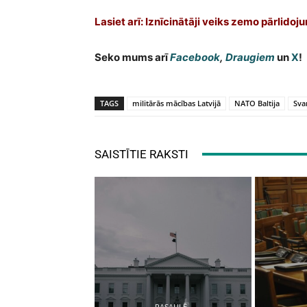
Lasiet arī: Iznīcinātāji veiks zemo pārlidoj
Seko mums arī
Facebook
,
Draugiem
un
X
!
TAGS
militārās mācības Latvijā
NATO Baltija
Svar
SAISTĪTIE RAKSTI
PASAULĒ