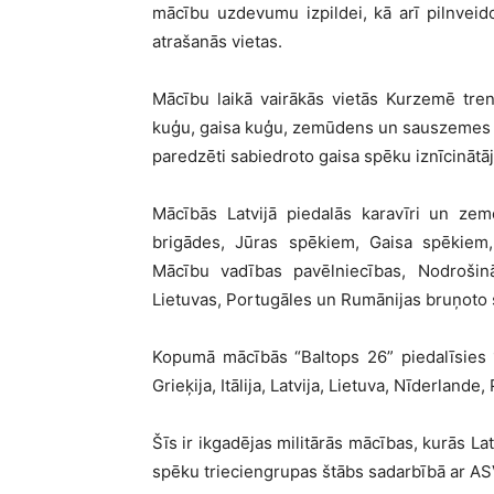
mācību uzdevumu izpildei, kā arī pilnveid
atrašanās vietas.
Mācību laikā vairākās vietās Kurzemē tren
kuģu, gaisa kuģu, zemūdens un sauszemes mi
paredzēti sabiedroto gaisa spēku iznīcinātāj
Mācībās Latvijā piedalās karavīri un z
brigādes, Jūras spēkiem, Gaisa spēkiem
Mācību vadības pavēlniecības, Nodrošināj
Lietuvas, Portugāles un Rumānijas bruņoto
Kopumā mācībās “Baltops 26” piedalīsies 15 
Grieķija, Itālija, Latvija, Lietuva, Nīderlande, 
Šīs ir ikgadējas militārās mācības, kurās L
spēku trieciengrupas štābs sadarbībā ar ASV 