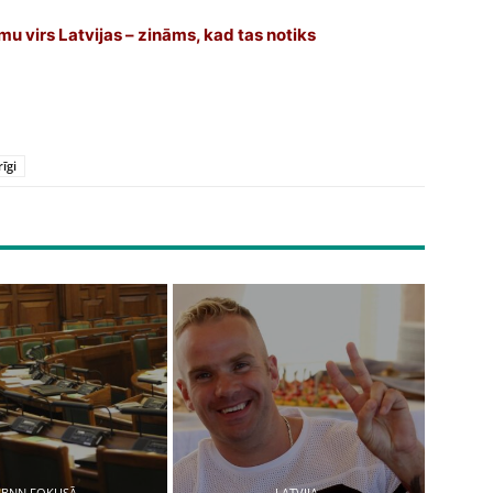
umu virs Latvijas – zināms, kad tas notiks
īgi
BNN FOKUSĀ
LATVIJA