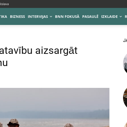
islava
TIKA
BIZNESS
INTERVIJAS
BNN FOKUSĀ
PASAULĒ
IZKLAIDE
J
tavību aizsargāt
nu