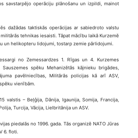
os savstarpējo operāciju plānošanu un izpildi, mainot
ēs dažādas taktiskās operācijas ar sabiedroto valstu
litārās tehnikas iesaisti. Tāpat mācību laikā Kurzemē
u un helikopteru lidojumi, tostarp zemie pārlidojumi.
emessargi no Zemessardzes 1. Rīgas un 4. Kurzemes
, Sauszemes spēku Mehanizētās kājnieku brigādes,
uma pavēlniecības, Militārās policijas kā arī ASV,
 spēku vienībām.
valstis – Beļģija, Dānija, Igaunija, Somija, Francija,
Polija, Turcija, Vācija, Lielbritānija un ASV.
atvijas piedalās no 1996. gada. Tās organizē NATO Jūras
6. floti.