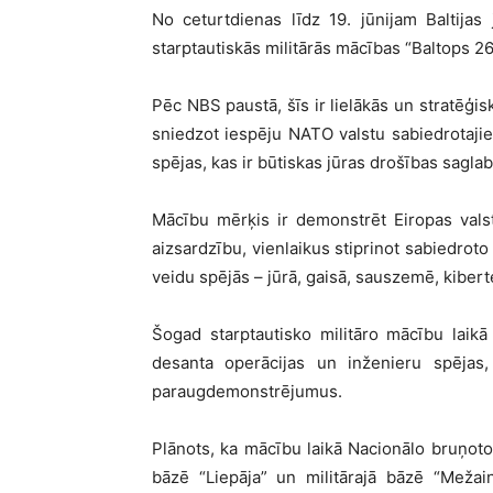
No ceturtdienas līdz 19. jūnijam Baltijas 
starptautiskās militārās mācības “Baltops 26
Pēc NBS paustā, šīs ir lielākās un stratēģis
sniedzot iespēju NATO valstu sabiedrotajie
spējas, kas ir būtiskas jūras drošības sagla
Mācību mērķis ir demonstrēt Eiropas vals
aizsardzību, vienlaikus stiprinot sabiedro
veidu spējās – jūrā, gaisā, sauszemē, kiber
Šogad starptautisko militāro mācību laikā
desanta operācijas un inženieru spēja
paraugdemonstrējumus.
Plānots, ka mācību laikā Nacionālo bruņoto
bāzē “Liepāja” un militārajā bāzē “Mežai