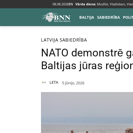
08.08.2026
EN
Vārda diena:
Mudīte, Vladislavs, Vlad
BALTIJA
SABIEDRĪBA
POLI
Sākums
Baltija
Latvija
LATVIJA
SABIEDRĪBA
NATO demonstrē ga
Baltijas jūras reģio
LETA
5 jūnijs, 2026