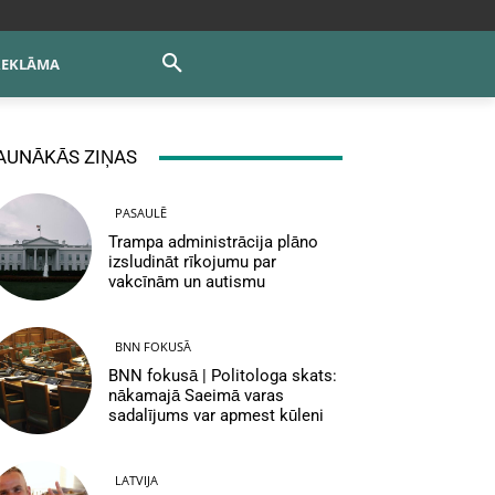
REKLĀMA
AUNĀKĀS ZIŅAS
PASAULĒ
Trampa administrācija plāno
izsludināt rīkojumu par
vakcīnām un autismu
BNN FOKUSĀ
BNN fokusā | Politologa skats:
nākamajā Saeimā varas
sadalījums var apmest kūleni
LATVIJA