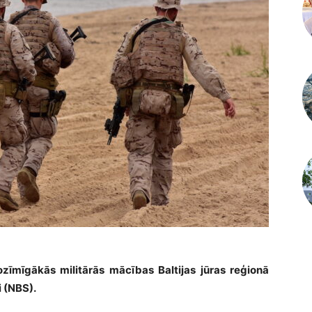
nozīmīgākās militārās mācības Baltijas jūras reģionā
i (NBS).