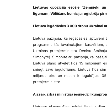
Lietuvas opozīcijā esošie “Zemnieki un 
līgumam; Vēlēšanu komisija reģistrēja pir
Lietuva iegādāsies 3 000 dronu Ukrainai un 
Lietuva paziņoja, ka iegādāsies aptuveni 
programmu tās ievainotajiem karavīriem, p
Ukrainas premjerministru Denisu Šmihaļu 
Šimonytė). Šimonīte arī paziņoja, ka īpašaja
Lietuva plāno atvēlēt līdz 15 miljoniem ei
sniegt savu ieguldījumu. Lietuva līdz šim
miljardu eiro un nesen ir ieguldījusi 35 
premjerministre.
Aizsardzības ministrija iesniedz likumproj
Lietuvas Aizsardzības ministrija piektdien,