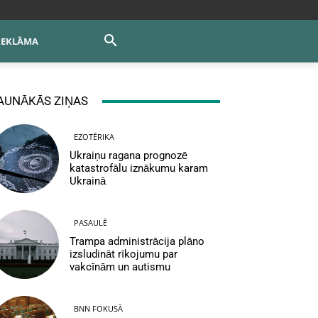
REKLĀMA
AUNĀKĀS ZIŅAS
EZOTĒRIKA
Ukraiņu ragana prognozē
katastrofālu iznākumu karam
Ukrainā
PASAULĒ
Trampa administrācija plāno
izsludināt rīkojumu par
vakcīnām un autismu
BNN FOKUSĀ