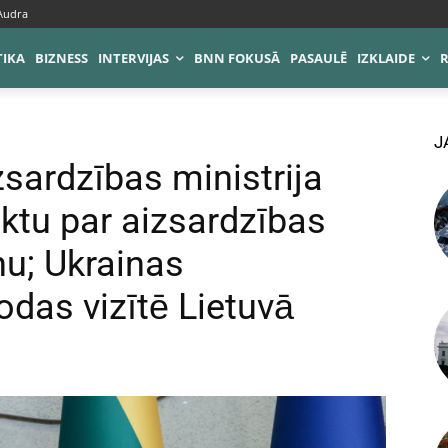
 Audra
TIKA
BIZNESS
INTERVIJAS
BNN FOKUSĀ
PASAULĒ
IZKLAIDE
J
zsardzības ministrija
ktu par aizsardzības
nu; Ukrainas
odas vizītē Lietuvā