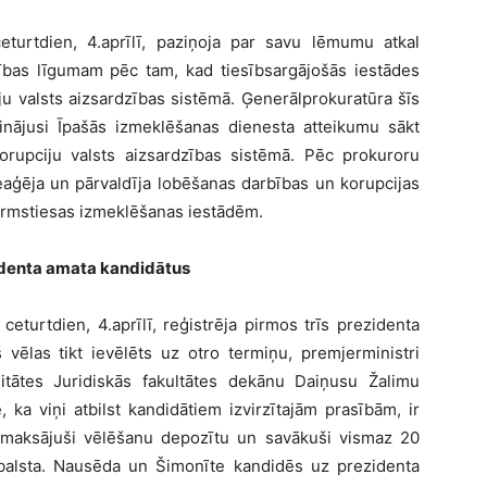
turtdien, 4.aprīlī, paziņoja par savu lēmumu atkal
zības līgumam pēc tam, kad tiesībsargājošās iestādes
u valsts aizsardzības sistēmā. Ģenerālprokuratūra šīs
rinājusi Īpašās izmeklēšanas dienesta atteikumu sākt
rupciju valsts aizsardzības sistēmā. Pēc prokuroru
eaģēja un pārvaldīja lobēšanas darbības un korupcijas
pirmstiesas izmeklēšanas iestādēm.
zidenta amata kandidātus
eturtdien, 4.aprīlī, reģistrēja pirmos trīs prezidenta
vēlas tikt ievēlēts uz otro termiņu, premjerministri
itātes Juridiskās fakultātes dekānu Daiņusu Žalimu
, ka viņi atbilst kandidātiem izvirzītajām prasībām, ir
maksājuši vēlēšanu depozītu un savākuši vismaz 20
tbalsta. Nausēda un Šimonīte kandidēs uz prezidenta