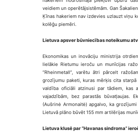
hakeriem nodrošināja piekļuvi upuru da
veidiem un operētājsistēmām. Gan Šakaliene, 
Ķīnas hakeriem nav izdevies uzlauzt viņu ko
kolēģu piemēri.
Lietuva apsver būvniecības noteikumu atv
Ekonomikas un inovāciju ministrija otrdien, 
lielākie Rietumu ieroču un munīcijas ražot
“Rheinmetall”, varētu ātri pārcelt ražošan
grozījumu paketi, kuras mērķis cita starpā 
valdība oficiāli atzinusi par tādiem, kas
vajadzībām, bez parastās būvatļaujas. E
(Aušrinė Armonaitė) apgalvo, ka grozījumi
Lietuvā plāno būvēt 155 mm artilērijas munīc
Lietuva klusē par “Havanas sindroma” ier