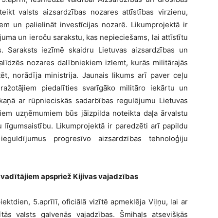
eikt valsts aizsardzības nozares attīstības virzienu,
em un palielināt investīcijas nozarē. Likumprojektā ir
ējuma un ieroču sarakstu, kas nepieciešams, lai attīstītu
s. Saraksts iezīmē skaidru Lietuvas aizsardzības un
alīdzēs nozares dalībniekiem izlemt, kurās militārajās
ēt, norādīja ministrija. Jaunais likums arī paver ceļu
 ražotājiem piedalīties svarīgāko militāro iekārtu un
askaņā ar rūpnieciskās sadarbības regulējumu Lietuvas
šiem uzņēmumiem būs jāizpilda noteikta daļa ārvalstu
u līgumsaistību. Likumprojektā ir paredzēti arī papildu
 ieguldījumus progresīvo aizsardzības tehnoloģiju
 vadītājiem apspriež Kijivas vajadzības
tdien, 5.aprīlī, oficiālā vizītē apmeklēja Viļņu, lai ar
ītās valsts galvenās vajadzības. Šmihaļs atsevišķās