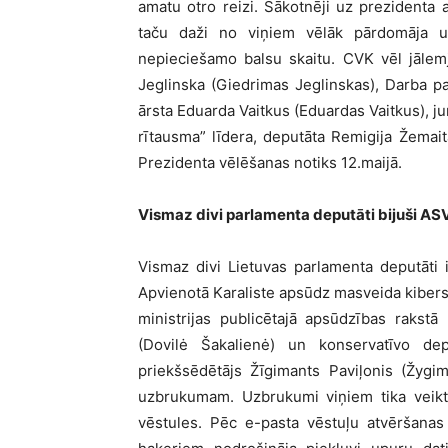
amatu otro reizi. Sākotnēji uz prezidenta 
taču daži no viņiem vēlāk pārdomāja u
nepieciešamo balsu skaitu. CVK vēl jālemj
Jeglinska (Giedrimas Jeglinskas), Darba p
ārsta Eduarda Vaitkus (Eduardas Vaitkus), j
rītausma” līdera, deputāta Remigija Žemait
Prezidenta vēlēšanas notiks 12.maijā.
Vismaz divi parlamenta deputāti bijuši AS
Vismaz divi Lietuvas parlamenta deputāti 
Apvienotā Karaliste apsūdz masveida kiber
ministrijas publicētajā apsūdzības rakst
(Dovilė Šakalienė) un konservatīvo dep
priekšsēdētājs Žīgimants Paviļonis (Žygim
uzbrukumam. Uzbrukumi viņiem tika veikti
vēstules. Pēc e-pasta vēstuļu atvēršanas