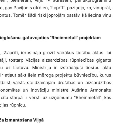
tiem, piemēram, viņu IP adresēm, pārlūkprogrammu
gan Paviļonis otrdien, 2.aprīlī, paziņoja, ka, viņuprāt,
ntus. Tomēr šādi riski joprojām pastāv, kā liecina viņu
ieglošanu, gatavojoties “Rheinmetall” projektam
2.aprīlī, ierosināja grozīt vairākus tiesību aktus, lai
āji, tostarp Vācijas aizsardzības rūpniecības gigants
u uz Lietuvu. Ministrija ir izstrādājusi tiesību aktu
ir atļaut sākt liela mēroga projektu būvniecību, kurus
 atbilst valsts steidzamajām drošības un aizsardzības
konomikas un inovāciju ministre Aušrine Armonaite
 cita starpā ir vērsti uz uzņēmumu “Rheinmetall”, kas
ijas rūpnīcu.
oča izmantošanu Viļņā