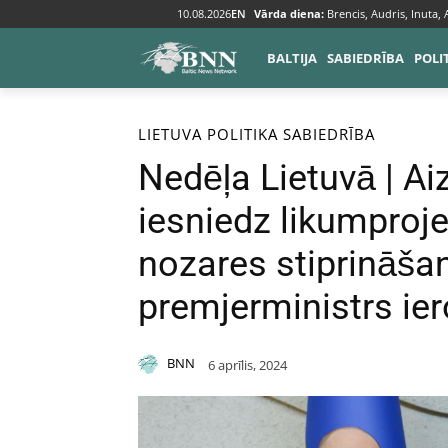
10.08.2026
EN
Vārda diena:
Brencis, Audris, Inuta,
BALTIJA
SABIEDRĪBA
POLI
Sākums
Baltija
Lietuva
LIETUVA
POLITIKA
SABIEDRĪBA
Nedēļa Lietuvā | Ai
iesniedz likumproje
nozares stiprināša
premjerministrs ier
BNN
6 aprīlis, 2024