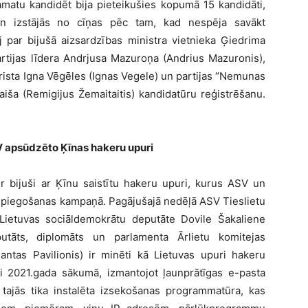
amatu kandidēt bija pieteikušies kopumā 15 kandidāti,
n izstājās no cīņas pēc tam, kad nespēja savākt
 par bijušā aizsardzības ministra vietnieka Ģiedrima
artijas līdera Andrjusa Mazuroņa (Andrius Mazuronis),
urista Igna Vēgēles (Ignas Vegele) un partijas “Nemunas
aiša (Remigijus Žemaitaitis) kandidatūru reģistrēšanu.
V apsūdzēto Ķīnas hakeru upuri
ir bijuši ar Ķīnu saistītu hakeru upuri, kurus ASV un
spiegošanas kampaņā. Pagājušajā nedēļā ASV Tieslietu
ā Lietuvas sociāldemokrātu deputāte Dovile Šakaliene
utāts, diplomāts un parlamenta Ārlietu komitejas
antas Pavilionis) ir minēti kā Lietuvas upuri hakeru
 2021.gada sākumā, izmantojot ļaunprātīgas e-pasta
 tajās tika instalēta izsekošanas programmatūra, kas