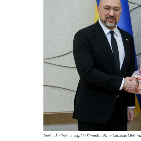
Deniss Šmihaļs un Ingrīda Šimonīte. Foto: Ukrainas Ministr