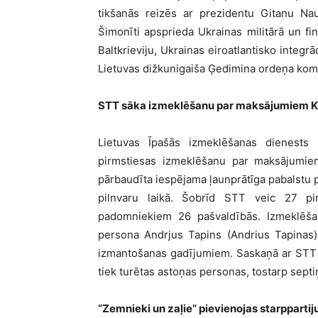
tikšanās reizēs ar prezidentu Gitanu Na
Šimonīti apsprieda Ukrainas militārā un fin
Baltkrieviju, Ukrainas eiroatlantisko integ
Lietuvas dižkunigaiša Ģedimina ordeņa kom
STT sāka izmeklēšanu par maksājumiem K
Lietuvas Īpašās izmeklēšanas dienests (
pirmstiesas izmeklēšanu par maksājumie
pārbaudīta iespējama ļaunprātīga pabalstu 
pilnvaru laikā. Šobrīd STT veic 27 pi
padomniekiem 26 pašvaldībās. Izmeklēša
persona Andrjus Tapins (Andrius Tapinas)
izmantošanas gadījumiem. Saskaņā ar STT 
tiek turētas astoņas personas, tostarp septi
“Zemnieki un zaļie” pievienojas starppart