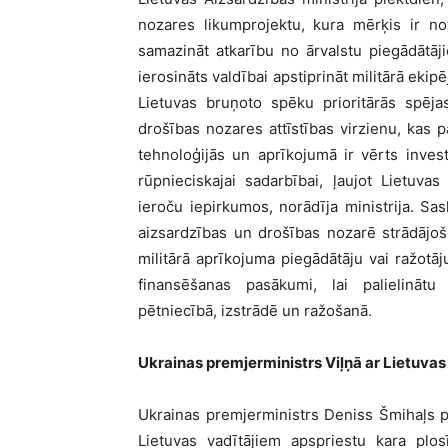
nozares likumprojektu, kura mērķis ir not
samazināt atkarību no ārvalstu piegādātāji
ierosināts valdībai apstiprināt militārā ekip
Lietuvas bruņoto spēku prioritārās spēja
drošības nozares attīstības virzienu, kas p
tehnoloģijās un aprīkojumā ir vērts invest
rūpnieciskajai sadarbībai, ļaujot Lietuvas
ieroču iepirkumos, norādīja ministrija. S
aizsardzības un drošības nozarē strādājo
militārā aprīkojuma piegādātāju vai ražotāj
finansēšanas pasākumi, lai palielinātu
pētniecībā, izstrādē un ražošanā.
Ukrainas premjerministrs Viļņā ar Lietuvas
Ukrainas premjerministrs Deniss Šmihaļs piek
Lietuvas vadītājiem apspriestu kara plos