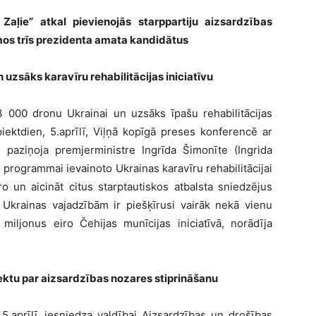
Zaļie” atkal pievienojās starppartiju aizsardzības
mos trīs prezidenta amata kandidātus
uzsāks karavīru rehabilitācijas iniciatīvu
3 000 dronu Ukrainai un uzsāks īpašu rehabilitācijas
iektdien, 5.aprīlī, Viļņā kopīgā preses konferencē ar
paziņoja premjerministre Ingrīda Šimonīte (Ingrida
i programmai ievainoto Ukrainas karavīru rehabilitācijai
ro un aicināt citus starptautiskos atbalsta sniedzējus
 Ukrainas vajadzībām ir piešķīrusi vairāk nekā vienu
miljonus eiro Čehijas munīcijas iniciatīvā, norādīja
ektu par aizsardzības nozares stiprināšanu
 5.aprīlī, iesniedza valdībai Aizsardzības un drošības