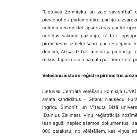
“Lietuvas Zemnieku un zaļo savienība” ce
pievienoties parlamentāro partiju aizsard
nolēma neizmeklēt apsūdzības par korupcij
nedēļas sākumā paziņoja, ka tā ir apstip
pirmstiesas izmeklēšanu par iespējamu ko
domām, Aizsardzības ministrija pienācīgi r
riskus, tāpēc nebija pamata par tiem ziņot 
Vēlēšanu iestāde reģistrē pirmos trīs pre
Lietuvas Centrālā vēlēšanu komisija (CVK) c
amata kandidātus – Gitanu Nausēdu, kurš 
Ingrīdu Šimonīti un Vītauta Dižā univers
(Dainius Žalimas). Viņu reģistrācija nozīmē
iesnieguši nepieciešamos dokumentus, sa
000 parakstu, no vēlētājiem, kas viņus a