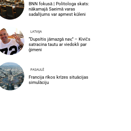
BNN fokusā | Politologa skats:
nākamajā Saeimā varas
sadalījums var apmest kūleni
LATVIJA
“Dupsītis jāmazgā nav,” – Kivičs
satracina tautu ar viedokli par
ģimeni
PASAULĒ
Francija rīkos krīzes situācijas
simulāciju