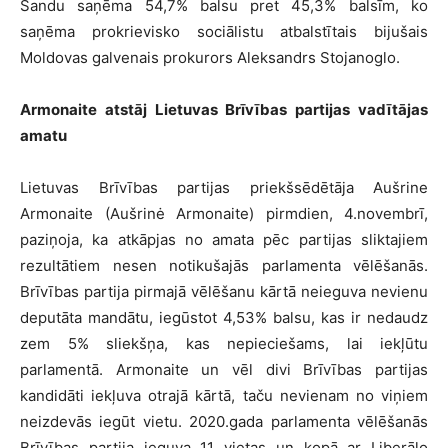
Sandu saņēma 54,7% balsu pret 45,3% balsīm, ko
saņēma prokrievisko sociālistu atbalstītais bijušais
Moldovas galvenais prokurors Aleksandrs Stojanoglo.
Armonaite atstāj Lietuvas Brīvības partijas vadītājas
amatu
Lietuvas Brīvības partijas priekšsēdētāja Aušrine
Armonaite (Aušrinė Armonaite) pirmdien, 4.novembrī,
paziņoja, ka atkāpjas no amata pēc partijas sliktajiem
rezultātiem nesen notikušajās parlamenta vēlēšanās.
Brīvības partija pirmajā vēlēšanu kārtā neieguva nevienu
deputāta mandātu, iegūstot 4,53% balsu, kas ir nedaudz
zem 5% sliekšņa, kas nepieciešams, lai iekļūtu
parlamentā. Armonaite un vēl divi Brīvības partijas
kandidāti iekļuva otrajā kārtā, taču nevienam no viņiem
neizdevās iegūt vietu. 2020.gada parlamenta vēlēšanās
Brīvības partija ieguva 11 vietas un kopā ar Liberālo