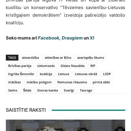
kustību un konservatīvo “Tēvzemes savienību-Lietuvas
kristīgajiem demokrātiem” izveidoja pašreizējo valdošo
koalīciju.
Seko mums arī
Facebook
,
Draugiem
un
X
!
TAGS
aizsardzība
attiecības ar Ķīnu
azartspēļu likums
Brīvības partija
cietumsods
Gitans Nausēda
IKP
Ingrīda Šimonīte
koalīcija
Lietuva
Lietuvas vārdā
LSDP
mācības
mācību poligoni
Nemunas rītausma
pirmā sēde
Seims
Šilale
Snoras banka
Svarīgi
Taurage
SAISTĪTIE RAKSTI