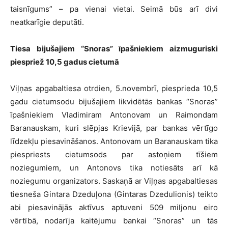
taisnīgums” – pa vienai vietai. Seimā būs arī divi
neatkarīgie deputāti.
Tiesa bijušajiem “Snoras” īpašniekiem aizmuguriski
piespriež 10,5 gadus cietumā
Viļņas apgabaltiesa otrdien, 5.novembrī, piesprieda 10,5
gadu cietumsodu bijušajiem likvidētās bankas “Snoras”
īpašniekiem Vladimiram Antonovam un Raimondam
Baranauskam, kuri slēpjas Krievijā, par bankas vērtīgo
līdzekļu piesavināšanos. Antonovam un Baranauskam tika
piespriests cietumsods par astoņiem tīšiem
noziegumiem, un Antonovs tika notiesāts arī kā
noziegumu organizators. Saskaņā ar Viļņas apgabaltiesas
tiesneša Gintara Dzeduļona (Gintaras Dzedulionis) teikto
abi piesavinājās aktīvus aptuveni 509 miljonu eiro
vērtībā, nodarīja kaitējumu bankai “Snoras” un tās