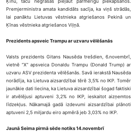
Ķīnu, taču negrasās pieļaut pārmērīgu piekāpšanos.
Premjerministra amata kandidāts sacīja, ka viņš strādās,
lai panāktu Lietuvas vēstnieka atgriešanos Pekinā un
Ķīnas vēstnieka atgriešanos Viļņā.
Prezidents apsveic Trampu ar uzvaru vēlēšanās
Valsts prezidents Gitans Nausēda trešdien, 6.novembrī,
vietnē “X” apsveica Donaldu Trampu (Donald Trump) ar
uzvaru ASV prezidenta vēlēšanās. Savā ierakstā Nausēda
norādīja, ka Lietuva aizsardzībai tērē 3,5% no IKP. Tomēr
jaunākie dati liecina, ka Lietuva aizsardzībai šogad faktiski
ir atvēlējusi aptuveni 3,2% no IKP, ieskaitot aizņemtos
līdzekļus. Nākamajā gadā izdevumi aizsardzībai plānoti
aptuveni 2,5 miljardu eiro apmērā jeb 3,03% no IKP.
Jaunā Seima pirmā sēde notiks 14.novembrī