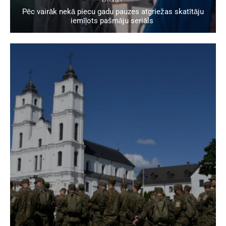
Pēc vairāk nekā piecu gadu pauzes atgriežas skatītāju
iemīļots pašmāju seriāls