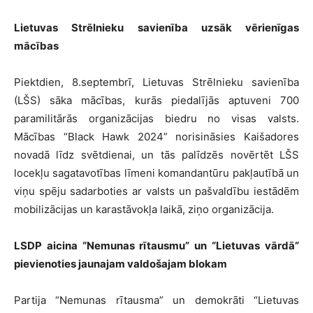
Lietuvas Strēlnieku savienība uzsāk vērienīgas
mācības
Piektdien, 8.septembrī, Lietuvas Strēlnieku savienība
(LŠS) sāka mācības, kurās piedalījās aptuveni 700
paramilitārās organizācijas biedru no visas valsts.
Mācības “Black Hawk 2024” norisināsies Kaišadores
novadā līdz svētdienai, un tās palīdzēs novērtēt LŠS
locekļu sagatavotības līmeni komandantūru pakļautībā un
viņu spēju sadarboties ar valsts un pašvaldību iestādēm
mobilizācijas un karastāvokļa laikā, ziņo organizācija.
LSDP aicina “Nemunas rītausmu” un “Lietuvas vārdā”
pievienoties jaunajam valdošajam blokam
Partija “Nemunas rītausma” un demokrāti “Lietuvas