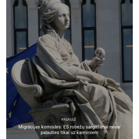
PASAULĒ
Migrācijas komisārs: ES robežu sargāšanai nevar
paļauties tikai uz kaimiņiem