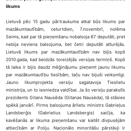
likums
Lietuvā pēc 15 gadu pārtraukuma atkal būs likums par
mazākumtautībām, ceturtdien, 7.novembrī, nolēma
Seims, kad par tā pieņemšanu nobalsoja 67 deputāti, pret
nebija neviena balsojuma, bet četri deputāti atturējās.
Lietuvā likums par mazākumtautībām nav bijis kopš
2010.gada, kad beidzās toreizējās versijas termiņš. Kopš
tā laika ir bijis daudz mēģinājumu pieņemt jaunu likumu
par mazākumtautību tiesībām, taču nav bijuši veiksmīgi.
Jauno likumprojekta versiju sagatavoja Tieslietu
ministrija, un to iesniedza valdībai. Ja šo versiju parakstīs
prezidents Gitans Nausēda (Gitanas Nausėda), tā stāsies
spēkā janvārī. Pirms balsojuma ārlietu ministrs Gabrieļus
Landsberģis (Gabrielius Landsbergis) sacīja, ka
kavēšanās ar likuma pieņemšanu var kaitēt divpusējām
attiecībām ar Poliju. Nacionālo minoritāšu pārstāvji ir