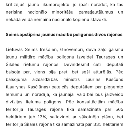
kritizējuši jauno likumprojektu, jo īpaši norādot, ka tas
nerisina nacionālo minoritāšu pamatjautājumus un
nekādā veidā nemaina nacionālo kopienu stāvokli.
Seims apstiprina jaunus mācību poligonus divos rajonos
Lietuvas Seims trešdien, 6.novembrī, deva zaļo gaismu
jaunu militāro mācību poligonu izveidei Taurages un
Šilales rietumu rajonos. Deviņdesmit četri deputāti
balsoja par, viens bija pret, bet seši atturējās. Pēc
balsojuma aizsardzības ministrs Laurīns Kasčūns
(Laurynas Kasčiūnas) pateicās deputātiem par pieņemto
lēmumu un norādīja, ka jaunajai valdībai būs jāizveido
divīzijas lieluma poligons. Pēc konsultācijām mācību
teritorija Taurages rajonā tika samazināta par 565
hektāriem jeb 13%, salīdzinot ar sākotnējo plānu, bet
teritorija Šilales rajonā tika samazināta par 335 hektāriem