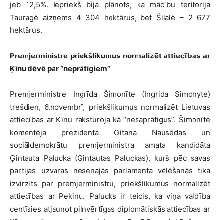
jeb 12,5%. Iepriekš bija plānots, ka mācību teritorija
Tauragē aizņems 4 304 hektārus, bet Šilalē – 2 677
hektārus.
Premjerministre priekšlikumus normalizēt attiecības ar
Ķīnu dēvē par “neprātīgiem”
Premjerministre Ingrīda Šimonīte (Ingrida Simonyte)
trešdien, 6.novembrī, priekšlikumus normalizēt Lietuvas
attiecības ar Ķīnu raksturoja kā “nesaprātīgus”. Šimonīte
komentēja prezidenta Gitana Nausēdas un
sociāldemokrātu premjerministra amata kandidāta
Ģintauta Palucka (Gintautas Paluckas), kurš pēc savas
partijas uzvaras nesenajās parlamenta vēlēšanās tika
izvirzīts par premjerministru, priekšlikumus normalizēt
attiecības ar Pekinu. Palucks ir teicis, ka viņa valdība
centīsies atjaunot pilnvērtīgas diplomātiskās attiecības ar