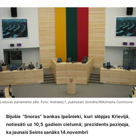
Lietuvas parlamenta zāle. Foto: AndreasLT, publiskais domēns/Wikimedia Commons
Bijušie “Snoras” bankas īpašnieki, kuri slēpjas Krievijā,
notiesāti uz 10,5 gadiem cietumā; prezidents paziņoja,
ka jaunais Seims sanāks 14.novembrī