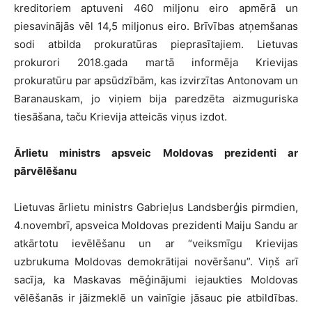
kreditoriem aptuveni 460 miljonu eiro apmērā un
piesavinājās vēl 14,5 miljonus eiro. Brīvības atņemšanas
sodi atbilda prokuratūras pieprasītajiem. Lietuvas
prokurori 2018.gada martā informēja Krievijas
prokuratūru par apsūdzībām, kas izvirzītas Antonovam un
Baranauskam, jo viņiem bija paredzēta aizmuguriska
tiesāšana, taču Krievija atteicās viņus izdot.
Ārlietu ministrs apsveic Moldovas prezidenti ar
pārvēlēšanu
Lietuvas ārlietu ministrs Gabrieļus Landsberģis pirmdien,
4.novembrī, apsveica Moldovas prezidenti Maiju Sandu ar
atkārtotu ievēlēšanu un ar “veiksmīgu Krievijas
uzbrukuma Moldovas demokrātijai novēršanu”. Viņš arī
sacīja, ka Maskavas mēģinājumi iejaukties Moldovas
vēlēšanās ir jāizmeklē un vainīgie jāsauc pie atbildības.