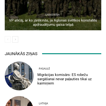
SABIEDRĪBA
VP atklāj, ar ko jārēķinās, ja Aglonas svētkos konstatēs
apdraudējumu gaisa telpā
JAUNĀKĀS ZIŅAS
PASAULĒ
Migrācijas komisārs: ES robežu
sargāšanai nevar paļauties tikai uz
kaimiņiem
LATVIJA