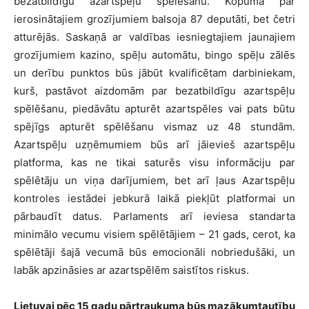
bezatbildīgu azartspēļu spēlēšanu. Kopumā par
ierosinātajiem grozījumiem balsoja 87 deputāti, bet četri
atturējās. Saskaņā ar valdības iesniegtajiem jaunajiem
grozījumiem kazino, spēļu automātu, bingo spēļu zālēs
un derību punktos būs jābūt kvalificētam darbiniekam,
kurš, pastāvot aizdomām par bezatbildīgu azartspēļu
spēlēšanu, piedāvātu apturēt azartspēles vai pats būtu
spējīgs apturēt spēlēšanu vismaz uz 48 stundām.
Azartspēļu uzņēmumiem būs arī jāievieš azartspēļu
platforma, kas ne tikai saturēs visu informāciju par
spēlētāju un viņa darījumiem, bet arī ļaus Azartspēļu
kontroles iestādei jebkurā laikā piekļūt platformai un
pārbaudīt datus. Parlaments arī ieviesa standarta
minimālo vecumu visiem spēlētājiem – 21 gads, cerot, ka
spēlētāji šajā vecumā būs emocionāli nobriedušāki, un
labāk apzināsies ar azartspēlēm saistītos riskus.
Lietuvai pēc 15 gadu pārtraukuma būs mazākumtautību