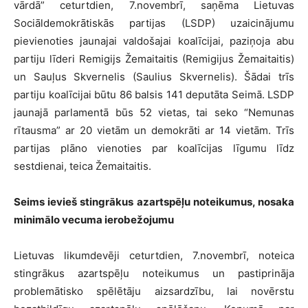
vārdā” ceturtdien, 7.novembrī, saņēma Lietuvas
Sociāldemokrātiskās partijas (LSDP) uzaicinājumu
pievienoties jaunajai valdošajai koalīcijai, paziņoja abu
partiju līderi Remigijs Žemaitaitis (Remigijus Žemaitaitis)
un Sauļus Skvernelis (Saulius Skvernelis). Šādai trīs
partiju koalīcijai būtu 86 balsis 141 deputāta Seimā. LSDP
jaunajā parlamentā būs 52 vietas, tai seko “Nemunas
rītausma” ar 20 vietām un demokrāti ar 14 vietām. Trīs
partijas plāno vienoties par koalīcijas līgumu līdz
sestdienai, teica Žemaitaitis.
Seims ievieš stingrākus azartspēļu noteikumus, nosaka
minimālo vecuma ierobežojumu
Lietuvas likumdevēji ceturtdien, 7.novembrī, noteica
stingrākus azartspēļu noteikumus un pastiprināja
problemātisko spēlētāju aizsardzību, lai novērstu