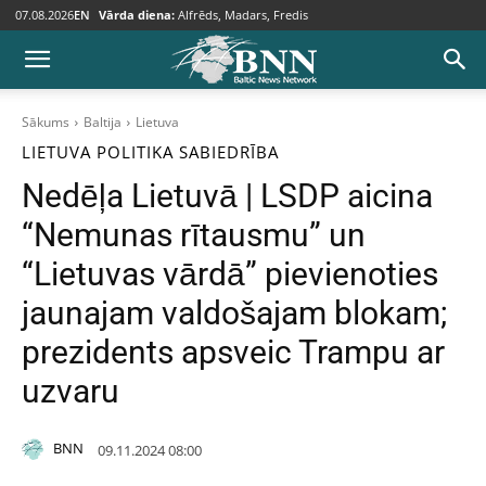
07.08.2026
EN
Vārda diena:
Alfrēds, Madars, Fredis
Sākums
Baltija
Lietuva
LIETUVA
POLITIKA
SABIEDRĪBA
Nedēļa Lietuvā | LSDP aicina
“Nemunas rītausmu” un
“Lietuvas vārdā” pievienoties
jaunajam valdošajam blokam;
prezidents apsveic Trampu ar
uzvaru
BNN
09.11.2024 08:00