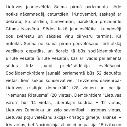
Lietuvas jaunievēlētā Seima pirmā parlamenta sēde
notiks nākamnedēļ, ceturtdien, 14.novembrī, saskaņā ar
dekrētu, ko otrdien, 5.novembrī, parakstīja prezidents
Gitans Nausēda. Sēdes laikā jaunievēlētie likumdevēji
dos zvērestu un sāksies viņu pilnvaru termiņš. Kā
noteikts Seima nolikumā, pirmo pēcvēlēšanu sēdi atklāj
vecākais deputāts, un šoreiz tā būs sociāldemokrāte
Birute Vesaite (Birute Vesaite), kas arī vadīs parlamenta
sēdes līdz jaunā priekšsēdētāja ievēlēšanai.
Sociāldemokrātiem jaunajā parlamentā būs 52 deputātu
vietas, tiem sekos konservatīvie, “Tēvzemes savienība-
Lietuvas kristīgie demokrāti” (28 vietas) un partija
“Nemunas Rītausma” (20 vietas). Demokrātiem “Lietuvas
vārdā” būs 14 vietas, Liberālajai kustībai – 12 vietas,
Lietuvas Zemnieku un zaļo savienībai – astoņas vietas,
Lietuvas poļu vēlēšanu akcijai-Kristīgo ģimeņu aliansei –
trīs vietas, bet Nacionālajai aliansei un partijai “Brīvība un