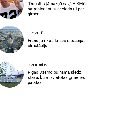
“Dupsītis jāmazgā nav,” – Kivičs
satracina tautu ar viedokli par
ģimeni
PASAULĒ
Francija rīkos krīzes situācijas
simulāciju
SABIEDRĪBA
Rīgas Dzemdību namā slēdz
stāvu, kurā izvietotas ģimenes
palātas