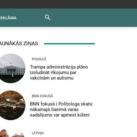
REKLĀMA
AUNĀKĀS ZIŅAS
PASAULĒ
Trampa administrācija plāno
izsludināt rīkojumu par
vakcīnām un autismu
BNN FOKUSĀ
BNN fokusā | Politologa skats:
nākamajā Saeimā varas
sadalījums var apmest kūleni
LATVIJA