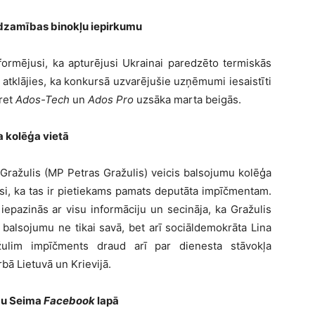
edzamības binokļu iepirkumu
nformējusi, ka apturējusi Ukrainai paredzēto termiskās
atklājies, ka konkursā uzvarējušie uzņēmumi iesaistīti
pret
Ados-Tech
un
Ados Pro
uzsāka marta beigās.
 kolēģa vietā
 Gražulis (MP Petras Gražulis) veicis balsojumu kolēģa
usi, ka tas ir pietiekams pamats deputāta impīčmentam.
iepazinās ar visu informāciju un secināja, ka Gražulis
balsojumu ne tikai savā, bet arī sociāldemokrāta Lina
žulim impīčments draud arī par dienesta stāvokļa
ā Lietuvā un Krievijā.
gu Seima
Facebook
lapā