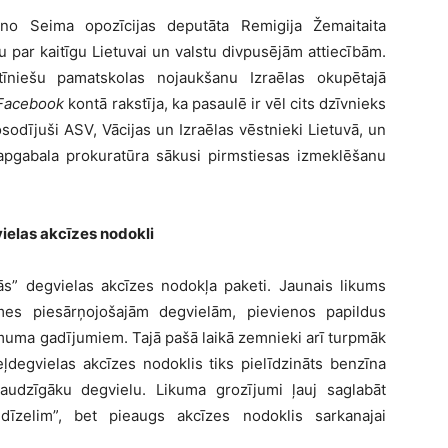
no Seima opozīcijas deputāta Remigija Žemaitaita
u par kaitīgu Lietuvai un valstu divpusējām attiecībām.
tīniešu pamatskolas nojaukšanu Izraēlas okupētajā
Facebook
kontā rakstīja, ka pasaulē ir vēl cits dzīvnieks
nosodījuši ASV, Vācijas un Izraēlas vēstnieki Lietuvā, un
apgabala prokuratūra sākusi pirmstiesas izmeklēšanu
ielas akcīzes nodokli
ās” degvielas akcīzes nodokļa paketi. Jaunais likums
mes piesārņojošajām degvielām, pievienos papildus
muma gadījumiem. Tajā pašā laikā zemnieki arī turpmāk
eļdegvielas akcīzes nodoklis tiks pielīdzināts benzīna
audzīgāku degvielu. Likuma grozījumi ļauj saglabāt
zelim”, bet pieaugs akcīzes nodoklis sarkanajai