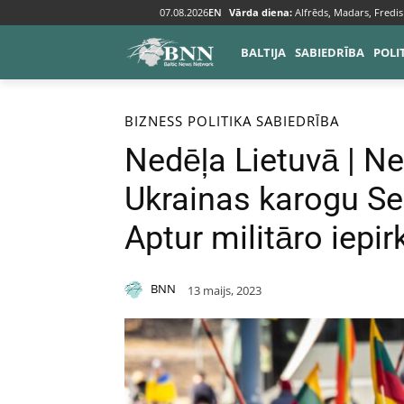
07.08.2026
EN
Vārda diena:
Alfrēds, Madars, Fredis
BALTIJA
SABIEDRĪBA
POLI
Sākums
Bizness
BIZNESS
POLITIKA
SABIEDRĪBA
Nedēļa Lietuvā | N
Ukrainas karogu Se
Aptur militāro iepi
BNN
13 maijs, 2023