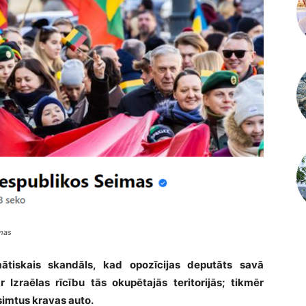
imas
mātiskais skandāls, kad opozīcijas deputāts savā
 Izraēlas rīcību tās okupētajās teritorijās; tikmēr
simtus kravas auto.