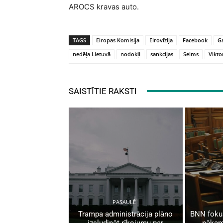
AROCS kravas auto.
TAGS
Eiropas Komisija
Eirovīzija
Facebook
Ga
nedēļa Lietuvā
nodokļi
sankcijas
Seims
Vikto
SAISTĪTIE RAKSTI
PASAULĒ
Trampa administrācija plāno
BNN fokus
izsludināt rīkojumu par
nākam