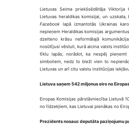
Lietuvas Seima priekšsēdētāja Viktorija Č
Lietuvas heraldikas komisijai, un uzskata
Facebook
lapā izmantotās Ukrainas karog
nepieņem Heraldikas komisijas argumentus
dzelteno krāsu neformālajā komunikācij
nosūtījusi vēstuli, kurā aicina valsts insti
tīklu lapās, norādot, ka nespēj pieņemt 
simboliem, nedz to bieži vien to nepien
Lietuvas un arī citu valstu institūcijas iekļā
Lietuva saņem 542 miljonus eiro no Eiropa
Eiropas Komisijas pārstāvniecība Lietuvā 10.
no līdzekļiem, kas Lietuvai pienākas no Ei
Prezidents nosauc deputāta paziņojumu par