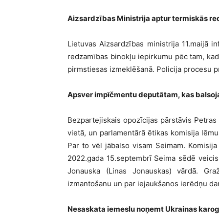
Aizsardzības Ministrija aptur termiskās r
Lietuvas Aizsardzības ministrija 11.maijā i
redzamības binokļu iepirkumu pēc tam, kad 
pirmstiesas izmeklēšanā. Policija procesu 
Apsver impīčmentu deputātam, kas balsoja
Bezpartejiskais opozīcijas pārstāvis Petras
vietā, un parlamentārā ētikas komisija lēm
Par to vēl jābalso visam Seimam. Komisija 
2022.gada 15.septembrī Seima sēdē veicis 
Jonauska (Linas Jonauskas) vārdā. Gra
izmantošanu un par iejaukšanos ierēdņu darb
Nesaskata iemeslu noņemt Ukrainas karo