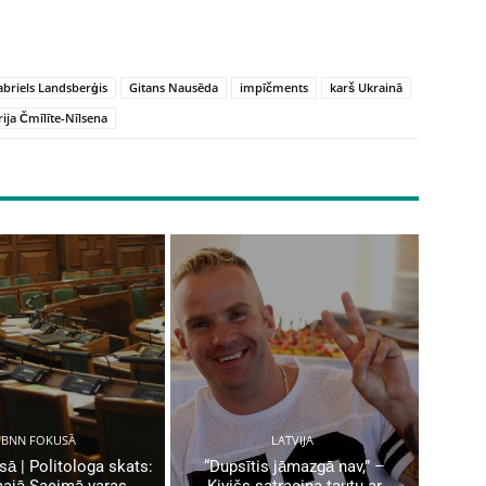
briels Landsberģis
Gitans Nausēda
impīčments
karš Ukrainā
rija Čmīlīte-Nīlsena
BNN FOKUSĀ
LATVIJA
ā | Politologa skats:
“Dupsītis jāmazgā nav,” –
ajā Saeimā varas
Kivičs satracina tautu ar