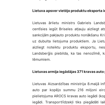
Lietuva apsver vietējo produktu eksporta
Lietuvas ārlietu ministrs Gabriels Lands
centīsies iegūt Briseles atļauju aizliegt a
sankcijām pakļauto produktu nonākšanu Kriev
uz dubulta lietojuma produktiem. Ja Liet
aizliegt noteiktu produktu eksportu, nes
Landsberģis piebilda, ka tas nenozīmē, k
lēmumiem.
Lietuvas armija iegādājas 371 kravas auto 
Lietuvas Aizsardzības ministrija 8.maijā i
auto par kopējo summu 216 miljoni eir
pielietojuma AROCS kravas auto iegādi (kop
iegādi. Transportlīdzekļi tiks piegādāti 