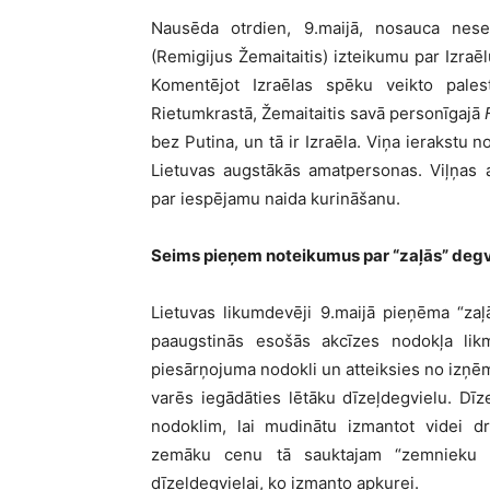
Nausēda otrdien, 9.maijā, nosauca nese
(Remigijus Žemaitaitis) izteikumu par Izraēl
Komentējot Izraēlas spēku veikto pales
Rietumkrastā, Žemaitaitis savā personīgajā
bez Putina, un tā ir Izraēla. Viņa ierakstu 
Lietuvas augstākās amatpersonas. Viļņas 
par iespējamu naida kurināšanu.
Seims pieņem noteikumus par “zaļās” degv
Lietuvas likumdevēji 9.maijā pieņēma “zaļ
paaugstinās esošās akcīzes nodokļa lik
piesārņojuma nodokli un atteiksies no izņē
varēs iegādāties lētāku dīzeļdegvielu. Dīz
nodoklim, lai mudinātu izmantot videi dr
zemāku cenu tā sauktajam “zemnieku dī
dīzeļdegvielai, ko izmanto apkurei.