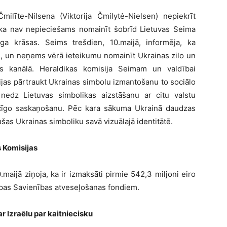
milīte-Nilsena (Viktorija Čmilytė-Nielsen) nepiekrīt
, ka nav nepieciešams nomainīt šobrīd Lietuvas Seima
a krāsas. Seims trešdien, 10.maijā, informēja, ka
, un neņems vērā ieteikumu nomainīt Ukrainas zilo un
as kanālā. Heraldikas komisija Seimam un valdībai
tūcijas pārtraukt Ukrainas simbolu izmantošanu to sociālo
nedz Lietuvas simbolikas aizstāšanu ar citu valstu
ācīgo saskaņošanu. Pēc kara sākuma Ukrainā daudzas
vušas Ukrainas simboliku savā vizuālajā identitātē.
s Komisijas
maijā ziņoja, ka ir izmaksāti pirmie 542,3 miljoni eiro
ropas Savienības atveseļošanas fondiem.
 Izraēlu par kaitniecisku