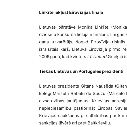
Linkīte iekļūst Eirovīzijas finālā
Lietuvas pārstāve Monika Linkīte (Monika L
dziesmu konkursa lielajam finālam. Lai gan k
gada uzvarētājs, šogad Eirovīzija risinās 
izraisītais karš. Lietuva Eirovīzijā pirmo r
2006.gadā, kad kvintets
LT United
Grieķijā i
Tiekas Lietuvas un Portugāles prezidenti
Lietuvas prezidents Gitans Nausēda (Gitana
kolēģi Marselu Rebelu de Souzu (Marcelo 
aizsardzības jautājumus, Krievijas agres
nepieciešamību pastiprināt Eiropas Savie
Krievijas saukšanas pie atbildības par kar
sankcijas jāvērš arī pret Baltkrieviju.