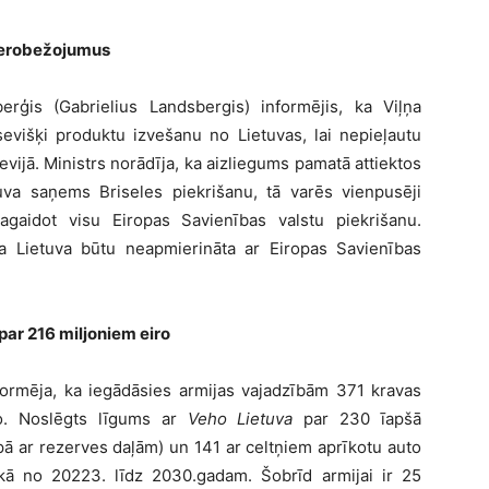
 ierobežojumus
berģis (Gabrielius Landsbergis) informējis, ka Viļņa
tsevišķi produktu izvešanu no Lietuvas, lai nepieļautu
ijā. Ministrs norādīja, ka aizliegums pamatā attiektos
uva saņems Briseles piekrišanu, tā varēs vienpusēji
agaidot visu Eiropas Savienības valstu piekrišanu.
a Lietuva būtu neapmierināta ar Eiropas Savienības
par 216 miljoniem eiro
nformēja, ka iegādāsies armijas vajadzībām 371 kravas
o. Noslēgts līgums ar
Veho Lietuva
par 230 īapšā
ā ar rezerves daļām) un 141 ar celtņiem aprīkotu auto
laikā no 20223. līdz 2030.gadam. Šobrīd armijai ir 25