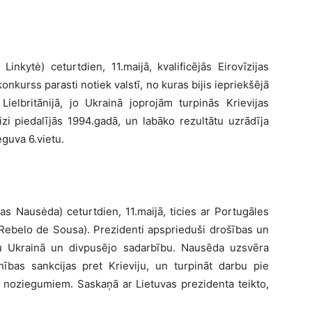
inkytė) ceturtdien, 11.maijā, kvalificējās Eirovīzijas
onkurss parasti notiek valstī, no kuras bijis iepriekšējā
Lielbritānijā, jo Ukrainā joprojām turpinās Krievijas
eizi piedalījās 1994.gadā, un labāko rezultātu uzrādīja
eguva 6.vietu.
s Nausėda) ceturtdien, 11.maijā, ticies ar Portugāles
Rebelo de Sousa). Prezidenti apsprieduši drošības un
iju Ukrainā un divpusējo sadarbību. Nausēda uzsvēra
nības sankcijas pret Krieviju, un turpināt darbu pie
a noziegumiem. Saskaņā ar Lietuvas prezidenta teikto,