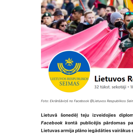
Foto: Ekrānšāviņš no Facebook @Lietuvos Respublikos Se
Lietuvā šonedēļ teju izveidojies diplo
Facebook k
ontā publicējis pārdomas par
Lietuvas armija plāno iegādāties vairākus 