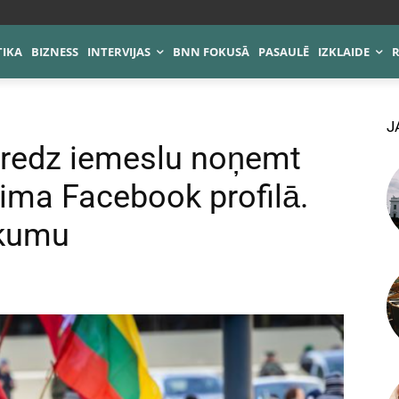
TIKA
BIZNESS
INTERVIJAS
BNN FOKUSĀ
PASAULĒ
IZKLAIDE
J
eredz iemeslu noņemt
ima Facebook profilā.
rkumu