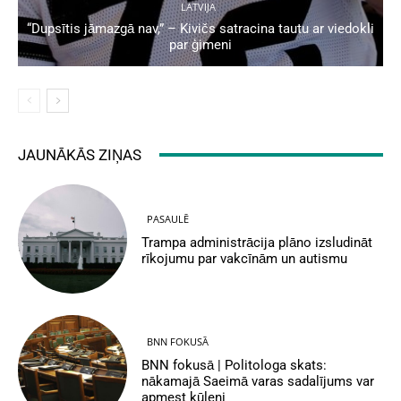
LATVIJA
“Dupsītis jāmazgā nav,” – Kivičs satracina tautu ar viedokli
par ģimeni
JAUNĀKĀS ZIŅAS
PASAULĒ
Trampa administrācija plāno izsludināt
rīkojumu par vakcīnām un autismu
BNN FOKUSĀ
BNN fokusā | Politologa skats:
nākamajā Saeimā varas sadalījums var
apmest kūleni