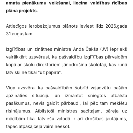
amata pienākumu veikšanai, liecina valdības rīcības
plāna projekts.
Attiecīgos ierobežojumus plānots ieviest līdz 2026.gada
31.augustam.
Izglītības un zinātnes ministre Anda Čakša (JV) iepriekš
vairākkārt uzsvērusi, ka pašvaldību izglītības pārvaldēm
kopā ar skolu direktoriem jānodrošina skolotāji, kas runā
latviski ne tikai “uz papīra”.
Viņa uzsvēra, ka pašvaldībām šobrīd vajadzētu pašām
apzināties situāciju un izmantot sniegtos atbalsta
pasākumus, nevis gaidīt pārbaudi, lai pēc tam meklētu
risinājumus. Atbilstoši ministres sacītajam, pāreja uz
mācībām tikai latviešu valodā ir arī drošības jautājums,
tāpēc atpakaļceļa vairs neesot.