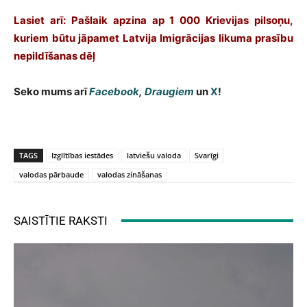
Lasiet arī: Pašlaik apzina ap 1 000 Krievijas pilsoņu,
kuriem būtu jāpamet Latvija Imigrācijas likuma prasību
nepildīšanas dēļ
Seko mums arī
Facebook
,
Draugiem
un
X
!
TAGS
Izglītības iestādes
latviešu valoda
Svarīgi
valodas pārbaude
valodas zināšanas
SAISTĪTIE RAKSTI