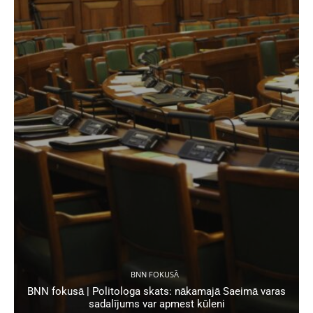
BNN FOKUSĀ
BNN fokusā | Politologa skats: nākamajā Saeimā varas
sadalījums var apmest kūleni