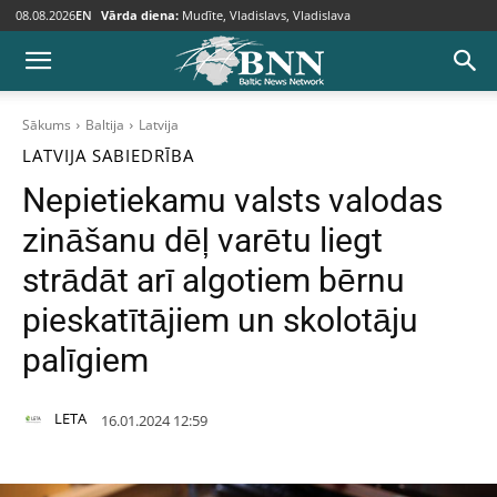
08.08.2026
EN
Vārda diena:
Mudīte, Vladislavs, Vladislava
Sākums
Baltija
Latvija
LATVIJA
SABIEDRĪBA
Nepietiekamu valsts valodas
zināšanu dēļ varētu liegt
strādāt arī algotiem bērnu
pieskatītājiem un skolotāju
palīgiem
LETA
16.01.2024 12:59