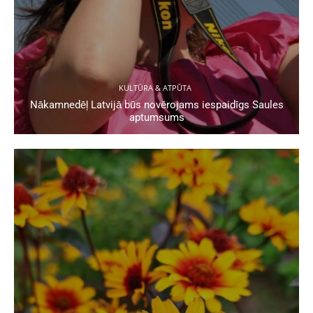
KULTŪRA & ATPŪTA
Nākamnedēļ Latvijā būs novērojams iespaidīgs Saules
aptumsums