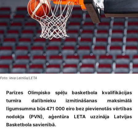
Foto: Ieva Leiniša/LETA
Parīzes Olimpisko spēļu basketbola kvalifikācijas
turnīra dalībnieku izmitināšanas maksimālā
līgumsumma būs 471 000 eiro bez pievienotās vērtības
nodokļa (PVN), aģentūra LETA uzzināja Latvijas
Basketbola savienībā.