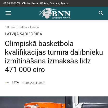
07.08.2026
EN
Vārda diena:
Alfrēds, Madars, Fredis
Sākums
Baltija
Latvija
LATVIJA
SABIEDRĪBA
Olimpiskā basketbola
kvalifikācijas turnīra dalībnieku
izmitināšana izmaksās līdz
471 000 eiro
LETA
19.06.2024 08:22