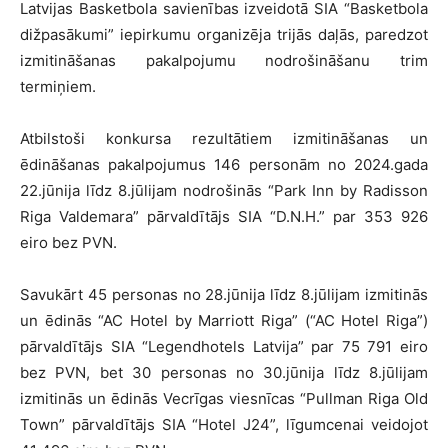
Latvijas Basketbola savienības izveidotā SIA “Basketbola
dižpasākumi” iepirkumu organizēja trijās daļās, paredzot
izmitināšanas pakalpojumu nodrošināšanu trim
termiņiem.
Atbilstoši konkursa rezultātiem izmitināšanas un
ēdināšanas pakalpojumus 146 personām no 2024.gada
22.jūnija līdz 8.jūlijam nodrošinās “Park Inn by Radisson
Riga Valdemara” pārvaldītājs SIA “D.N.H.” par 353 926
eiro bez PVN.
Savukārt 45 personas no 28.jūnija līdz 8.jūlijam izmitinās
un ēdinās “AC Hotel by Marriott Riga” (“AC Hotel Riga”)
pārvaldītājs SIA “Legendhotels Latvija” par 75 791 eiro
bez PVN, bet 30 personas no 30.jūnija līdz 8.jūlijam
izmitinās un ēdinās Vecrīgas viesnīcas “Pullman Riga Old
Town” pārvaldītājs SIA “Hotel J24”, līgumcenai veidojot