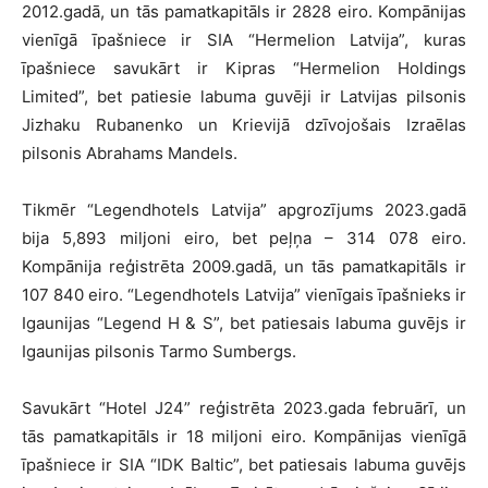
2012.gadā, un tās pamatkapitāls ir 2828 eiro. Kompānijas
vienīgā īpašniece ir SIA “Hermelion Latvija”, kuras
īpašniece savukārt ir Kipras “Hermelion Holdings
Limited”, bet patiesie labuma guvēji ir Latvijas pilsonis
Jizhaku Rubanenko un Krievijā dzīvojošais Izraēlas
pilsonis Abrahams Mandels.
Tikmēr “Legendhotels Latvija” apgrozījums 2023.gadā
bija 5,893 miljoni eiro, bet peļņa – 314 078 eiro.
Kompānija reģistrēta 2009.gadā, un tās pamatkapitāls ir
107 840 eiro. “Legendhotels Latvija” vienīgais īpašnieks ir
Igaunijas “Legend H & S”, bet patiesais labuma guvējs ir
Igaunijas pilsonis Tarmo Sumbergs.
Savukārt “Hotel J24” reģistrēta 2023.gada februārī, un
tās pamatkapitāls ir 18 miljoni eiro. Kompānijas vienīgā
īpašniece ir SIA “IDK Baltic”, bet patiesais labuma guvējs