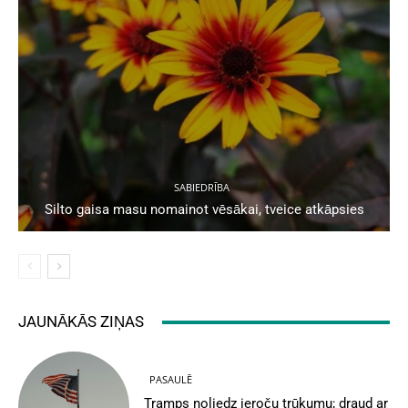
SABIEDRĪBA
Silto gaisa masu nomainot vēsākai, tveice atkāpsies
JAUNĀKĀS ZIŅAS
PASAULĒ
Tramps noliedz ieroču trūkumu; draud ar