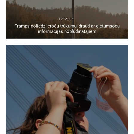
PASAULĒ
Tramps noliedz ieroču trūkumu; draud ar cietumsodu
informācijas nopludinātājiem