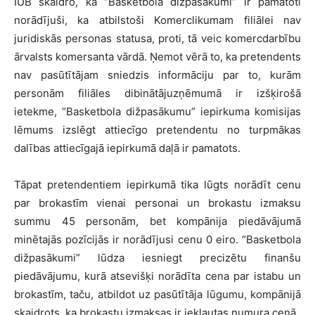
IUB skaidro, ka “Basketbola dižpasākumi” ir pamatoti
norādījuši, ka atbilstoši Komerclikumam filiālei nav
juridiskās personas statusa, proti, tā veic komercdarbību
ārvalsts komersanta vārdā. Ņemot vērā to, ka pretendents
nav pasūtītājam sniedzis informāciju par to, kurām
personām filiāles dibinātājuzņēmumā ir izšķirošā
ietekme, “Basketbola dižpasākumu” iepirkuma komisijas
lēmums izslēgt attiecīgo pretendentu no turpmākas
dalības attiecīgajā iepirkumā daļā ir pamatots.
Tāpat pretendentiem iepirkumā tika lūgts norādīt cenu
par brokastīm vienai personai un brokastu izmaksu
summu 45 personām, bet kompānija piedāvājumā
minētajās pozīcijās ir norādījusi cenu 0 eiro. “Basketbola
dižpasākumi” lūdza iesniegt precizētu finanšu
piedāvājumu, kurā atsevišķi norādīta cena par istabu un
brokastīm, taču, atbildot uz pasūtītāja lūgumu, kompānijā
skaidrots, ka brokastu izmaksas ir iekļautas numura cenā.