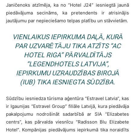
Janičenoks atzīmēja, ka no “Hotel J24” iesniegtā jaunā
piedāvājuma secināms, ka pretendents ir atrisinājis
jautājumu par nepieciešamo telpas platību un stāvvietām.
VIENLAIKUS IEPIRKUMA DAĻĀ, KURĀ
PAR UZVARĒTĀJU TIKA ATZĪTS “AC
HOTEL RIGA” PĀRVALDĪTĀJS
“LEGENDHOTELS LATVIJA”,
IEPIRKUMU UZRAUDZĪBAS BIROJĀ
(IUB) TIKA IESNIEGTA SŪDZĪBA.
Sūdzību iesniedza tūrisma aģentūra “Estravel Latvia”, kas
ir Igaunijas “Estravel Group” filiāle Latvijā, kura piedāvāja
pakalpojumu nodrošināt sadarbībā ar SIA “Elizabetes
centrs”, kas pārvalda viesnīcu “Radisson Blu Elizabete
Hotel”. Kompānijas piedāvājums iepirkumā tika noraidīts