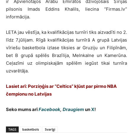
ir Apvienotajos Arābu Emirātos dzīvojošais Sīrijas
pilsonis Imads Eddins Khalils, liecina “Firmas.lv”
informācija.
LETA jau vēstīja, ka kvalifikācijas turnīri tiks aizvadīti no 2.
līdz 7.jūlijam. Rīgā kvalifikācijas turnīrā A grupā Latvijas
vīriešu basketbola izlase tiksies ar Gruziju un Filipīnām,
bet B grupā spēlēs Brazīlija, Melnkalne un Kamerūna.
Ceļazīmi uz olimpiskajām spēlēm iegūst tikai turnīra
uzvarētāja.
Lasiet arī: Porziņģis ar “Celtics” kļūst par pirmo NBA
čempionu no Latvijas
Seko mums arī
Facebook
,
Draugiem
un
X
!
TAGS
basketbols
Svarīgi