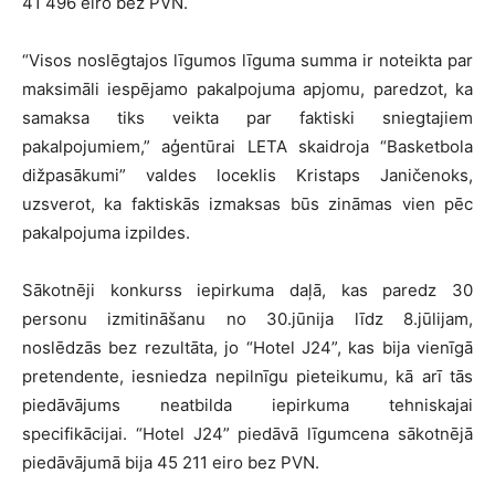
41 496 eiro bez PVN.
“Visos noslēgtajos līgumos līguma summa ir noteikta par
maksimāli iespējamo pakalpojuma apjomu, paredzot, ka
samaksa tiks veikta par faktiski sniegtajiem
pakalpojumiem,” aģentūrai LETA skaidroja “Basketbola
dižpasākumi” valdes loceklis Kristaps Janičenoks,
uzsverot, ka faktiskās izmaksas būs zināmas vien pēc
pakalpojuma izpildes.
Sākotnēji konkurss iepirkuma daļā, kas paredz 30
personu izmitināšanu no 30.jūnija līdz 8.jūlijam,
noslēdzās bez rezultāta, jo “Hotel J24”, kas bija vienīgā
pretendente, iesniedza nepilnīgu pieteikumu, kā arī tās
piedāvājums neatbilda iepirkuma tehniskajai
specifikācijai. “Hotel J24” piedāvā līgumcena sākotnējā
piedāvājumā bija 45 211 eiro bez PVN.