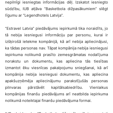
nepilnīgi iesniegtas informācijas dēļ. Izskatot iesniegto
sūdzību, IUB atļāva “Basketbola dižpasākumiem” slēgt
līgumu ar “Legendhotels Latvija”.
“Estravel Latvia” piedāvājums iepirkumā tika noraidīts, jo
tā nebija iesniegusi informāciju par personu, kurai ir
izšķirošā ietekme kompānijā, kā arī nebija apliecinājusi,
ka tādas personas nav. Tāpat kompānija nebija iesniegusi
iepirkuma nolikumā prasīto zemesgrāmatas nodalījuma
norakstu un dokumentu, kas apliecina tās tiesības
izmantot ēku viesnīcas pakalpojumu sniegšanai, kā arī
kompānija nebija iesniegusi dokumentu, kas apliecina
apakšuzņēmēja apliecinājumu parakstījušās personas
pilnvaras pārstāvēt kapitālsabiedrību. Vienlaikus
kompānijas finanšu piedāvājums arī neatbilda iepirkuma
nolikumā noteiktajai finanšu piedāvājuma formai.