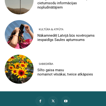
cietumsodu informācijas
nopludinātājiem
KULTŪRA & ATPŪTA
Nākamnedēļ Latvijā būs novērojams
iespaidīgs Saules aptumsums
SABIEDRĪBA
Silto gaisa masu
nomainot vēsākai, tveice atkāpsies