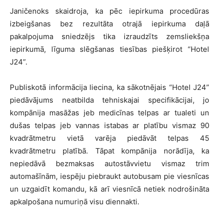
Janičenoks skaidroja, ka pēc iepirkuma procedūras
izbeigšanas bez rezultāta otrajā iepirkuma daļā
pakalpojuma sniedzējs tika izraudzīts zemsliekšņa
iepirkumā, līguma slēgšanas tiesības piešķirot “Hotel
J24”.
Publiskotā informācija liecina, ka sākotnējais “Hotel J24”
piedāvājums neatbilda tehniskajai specifikācijai, jo
kompānija masāžas jeb medicīnas telpas ar tualeti un
dušas telpas jeb vannas istabas ar platību vismaz 90
kvadrātmetru vietā varēja piedāvāt telpas 45
kvadrātmetru platībā. Tāpat kompānija norādīja, ka
nepiedāvā bezmaksas autostāvvietu vismaz trim
automašīnām, iespēju piebraukt autobusam pie viesnīcas
un uzgaidīt komandu, kā arī viesnīcā netiek nodrošināta
apkalpošana numuriņā visu diennakti.