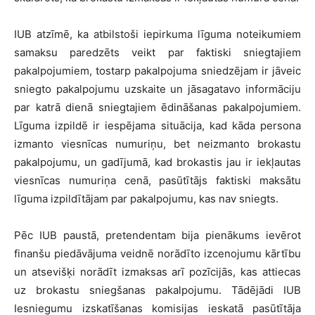
IUB atzīmē, ka atbilstoši iepirkuma līguma noteikumiem
samaksu paredzēts veikt par faktiski sniegtajiem
pakalpojumiem, tostarp pakalpojuma sniedzējam ir jāveic
sniegto pakalpojumu uzskaite un jāsagatavo informāciju
par katrā dienā sniegtajiem ēdināšanas pakalpojumiem.
Līguma izpildē ir iespējama situācija, kad kāda persona
izmanto viesnīcas numuriņu, bet neizmanto brokastu
pakalpojumu, un gadījumā, kad brokastis jau ir iekļautas
viesnīcas numuriņa cenā, pasūtītājs faktiski maksātu
līguma izpildītājam par pakalpojumu, kas nav sniegts.
Pēc IUB paustā, pretendentam bija pienākums ievērot
finanšu piedāvājuma veidnē norādīto izcenojumu kārtību
un atsevišķi norādīt izmaksas arī pozīcijās, kas attiecas
uz brokastu sniegšanas pakalpojumu. Tādējādi IUB
Iesniegumu izskatīšanas komisijas ieskatā pasūtītāja