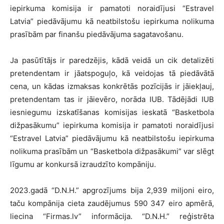
iepirkuma komisija ir pamatoti noraidījusi “Estravel
Latvia” piedāvājumu kā neatbilstošu iepirkuma nolikuma
prasībām par finanšu piedāvājuma sagatavošanu.
Ja pasūtītājs ir paredzējis, kādā veidā un cik detalizēti
pretendentam ir jāatspoguļo, kā veidojas tā piedāvātā
cena, un kādas izmaksas konkrētās pozīcijās ir jāiekļauj,
pretendentam tas ir jāievēro, norāda IUB. Tādējādi IUB
iesniegumu izskatīšanas komisijas ieskatā “Basketbola
dižpasākumu” iepirkuma komisija ir pamatoti noraidījusi
“Estravel Latvia” piedāvājumu kā neatbilstošu iepirkuma
nolikuma prasībām un “Basketbola dižpasākumi” var slēgt
līgumu ar konkursā izraudzīto kompāniju.
2023.gadā “D.N.H.” apgrozījums bija 2,939 miljoni eiro,
taču kompānija cieta zaudējumus 590 347 eiro apmērā,
liecina “Firmas.lv” informācija. “D.N.H.” reģistrēta