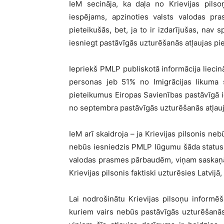
IeM secināja, ka daļa no Krievijas pils
iespējams, apzinoties valsts valodas p
pieteikušās, bet, ja to ir izdarījušas, nav
iesniegt pastāvīgās uzturēšanās atļaujas 
Iepriekš PMLP publiskotā informācija liecinā
personas jeb 51% no Imigrācijas likuma 
pieteikumus Eiropas Savienības pastāvīgā ied
no septembra pastāvīgās uzturēšanās atļauj
IeM arī skaidroja – ja Krievijas pilsonis ne
nebūs iesniedzis PMLP lūgumu šāda statusa p
valodas prasmes pārbaudēm, viņam saskaņā a
Krievijas pilsonis faktiski uzturēsies Latvijā
Lai nodrošinātu Krievijas pilsoņu informē
kuriem vairs nebūs pastāvīgās uzturēšanās 