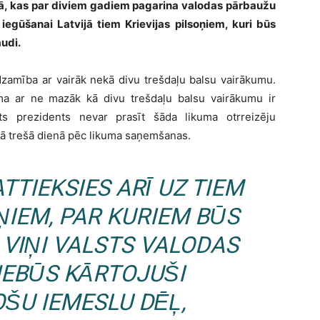
ā, kas par diviem gadiem pagarina valodas pārbaužu
iegūšanai Latvijā tiem Krievijas pilsoņiem, kuri būs
audi.
dzamība ar vairāk nekā divu trešdaļu balsu vairākumu.
ma ar ne mazāk kā divu trešdaļu balsu vairākumu ir
ts prezidents nevar prasīt šāda likuma otrreizēju
 kā trešā dienā pēc likuma saņemšanas.
TIEKSIES ARĪ UZ TIEM
ŅIEM, PAR KURIEM BŪS
 VIŅI VALSTS VALODAS
NEBŪS KĀRTOJUŠI
ŠU IEMESLU DĒĻ,