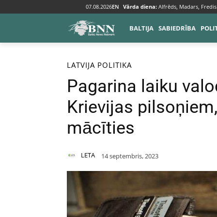
07.08.2026
EN
Vārda diena:
Alfrēds, Madars, Fredis
BALTIJA
SABIEDRĪBA
POLI
Sākums
Baltija
Latvija
LATVIJA
POLITIKA
Pagarina laiku val
Krievijas pilsoņiem, 
mācīties
LETA
14 septembris, 2023