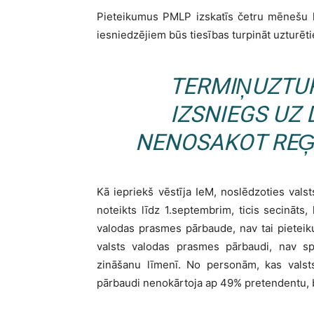
Pieteikumus PMLP izskatīs četru mēnešu l
iesniedzējiem būs tiesības turpināt uzturētie
TERMIŅUZTU
IZSNIEGS UZ 
NENOSAKOT REĢ
Kā iepriekš vēstīja IeM, noslēdzoties va
noteikts līdz 1.septembrim, ticis secināts
valodas prasmes pārbaude, nav tai pieteik
valsts valodas prasmes pārbaudi, nav sp
zināšanu līmenī. No personām, kas valsts
pārbaudi nenokārtoja ap 49% pretendentu, b