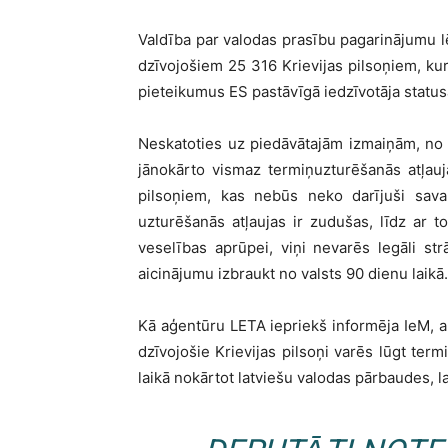
Valdība par valodas prasību pagarinājumu lē
dzīvojošiem 25 316 Krievijas pilsoņiem, kur
pieteikumus ES pastāvīgā iedzīvotāja statusa
Neskatoties uz piedāvātajām izmaiņām, no s
jānokārto vismaz termiņuzturēšanās atļauj
pilsoņiem, kas nebūs neko darījuši sava
uzturēšanās atļaujas ir zudušas, līdz ar to
veselības aprūpei, viņi nevarēs legāli st
aicinājumu izbraukt no valsts 90 dienu laikā.
Kā aģentūru LETA iepriekš informēja IeM, a
dzīvojošie Krievijas pilsoņi varēs lūgt ter
laikā nokārtot latviešu valodas pārbaudes, lai