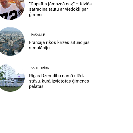
“Dupsītis jāmazgā nav,” – Kivičs
satracina tautu ar viedokli par
ģimeni
PASAULĒ
Francija rīkos krīzes situācijas
simulāciju
SABIEDRĪBA
Rīgas Dzemdību namā slēdz
stāvu, kurā izvietotas ģimenes
palātas