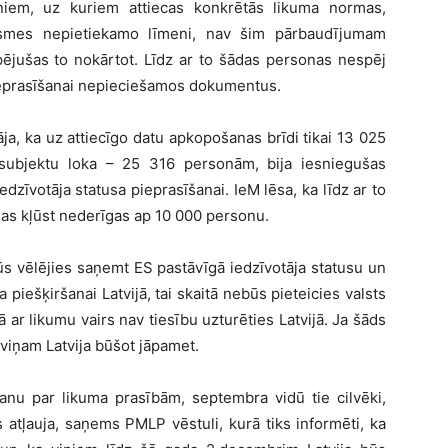
oņiem, uz kuriem attiecas konkrētās likuma normas,
rasmes nepietiekamo līmeni, nav šim pārbaudījumam
 spējušas to nokārtot. Līdz ar to šādas personas nespēj
pieprasīšanai nepieciešamos dokumentus.
ja, ka uz attiecīgo datu apkopošanas brīdi tikai 13 025
subjektu loka – 25 316 personām, bija iesniegušas
zīvotāja statusa pieprasīšanai. IeM lēsa, ka līdz ar to
as kļūst nederīgas ap 10 000 personu.
būs vēlējies saņemt ES pastāvīgā iedzīvotāja statusu un
iešķiršanai Latvijā, tai skaitā nebūs pieteicies valsts
r likumu vairs nav tiesību uzturēties Latvijā. Ja šāds
, viņam Latvija būšot jāpamet.
šanu par likuma prasībām, septembra vidū tie cilvēki,
atļauja, saņems PMLP vēstuli, kurā tiks informēti, ka