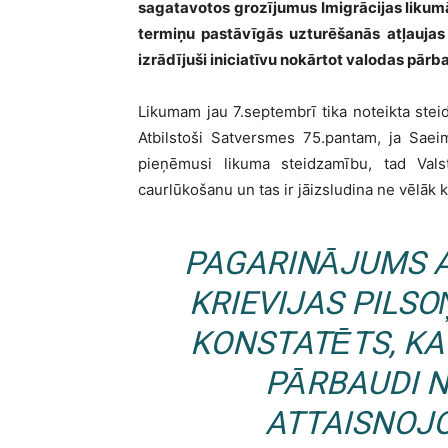
sagatavotos grozījumus Imigrācijas likum
termiņu pastāvīgās uzturēšanās atļaujas 
izrādījuši iniciatīvu nokārtot valodas pārb
Likumam jau 7.septembrī tika noteikta stei
Atbilstoši Satversmes 75.pantam, ja Saei
pieņēmusi likuma steidzamību, tad Vals
caurlūkošanu un tas ir jāizsludina ne vēlāk
PAGARINĀJUMS AT
KRIEVIJAS PILSO
KONSTATĒTS, KA
PĀRBAUDI 
ATTAISNOJO