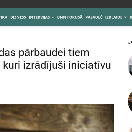
TIKA
BIZNESS
INTERVIJAS
BNN FOKUSĀ
PASAULĒ
IZKLAIDE
J
odas pārbaudei tiem
kuri izrādījuši iniciatīvu