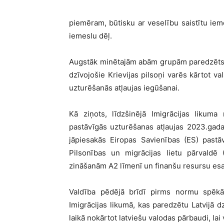
piemēram, būtisku ar veselību saistītu iem
iemeslu dēļ.
Augstāk minētajām abām grupām paredzēts u
dzīvojošie Krievijas pilsoņi varēs kārtot 
uzturēšanās atļaujas iegūšanai.
Kā ziņots, līdzšinējā Imigrācijas likuma
pastāvīgās uzturēšanas atļaujas 2023.gada
jāpiesakās Eiropas Savienības (ES) pastā
Pilsonības un migrācijas lietu pārvaldē 
zināšanām A2 līmenī un finanšu resursu es
Valdība pēdējā brīdī pirms normu spēk
Imigrācijas likumā, kas paredzētu Latvijā d
laikā nokārtot latviešu valodas pārbaudi, lai 