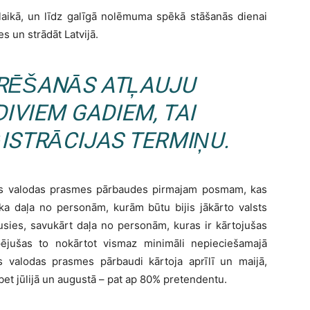
aikā, un līdz galīgā nolēmuma spēkā stāšanās dienai
s un strādāt Latvijā.
RĒŠANĀS ATĻAUJU
DIVIEM GADIEM, TAI
ISTRĀCIJAS TERMIŅU.
lsts valodas prasmes pārbaudes pirmajam posmam, kas
, ka daļa no personām, kurām būtu bijis jākārto valsts
usies, savukārt daļa no personām, kuras ir kārtojušas
ējušas to nokārtot vismaz minimāli nepieciešamajā
 valodas prasmes pārbaudi kārtoja aprīlī un maijā,
et jūlijā un augustā – pat ap 80% pretendentu.