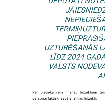
DEPUTĀTI NOTE
JĀIESNIED
NEPIECIEŠ
TERMIŅUZTUR
PIEPRASĪŠ
UZTURĒŠANĀS LA
LĪDZ 2024.GAD
VALSTS NODEVA
A
Par pietiekamiem finanšu līdzekļiem term
personai faktiski esošie iztikas līdzekļi.