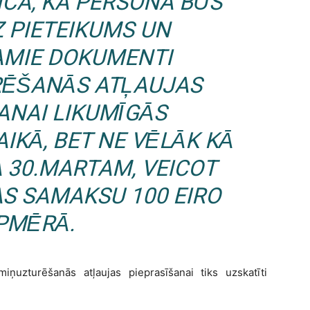
ICA, KA PERSONA BŪS
Z PIETEIKUMS UN
AMIE DOKUMENTI
ĒŠANĀS ATĻAUJAS
ANAI LIKUMĪGĀS
IKĀ, BET NE VĒLĀK KĀ
A 30.MARTAM, VEICOT
S SAMAKSU 100 EIRO
PMĒRĀ.
iņuzturēšanās atļaujas pieprasīšanai tiks uzskatīti