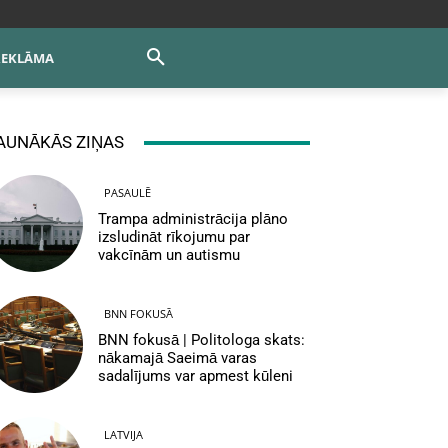
REKLĀMA
AUNĀKĀS ZIŅAS
PASAULĒ
Trampa administrācija plāno
izsludināt rīkojumu par
vakcīnām un autismu
BNN FOKUSĀ
BNN fokusā | Politologa skats:
nākamajā Saeimā varas
sadalījums var apmest kūleni
LATVIJA