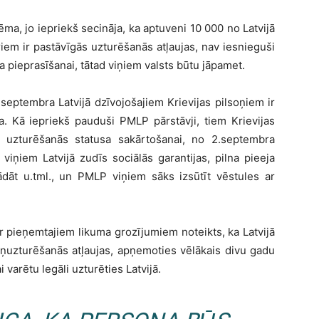
ma, jo iepriekš secināja, ka aptuveni 10 000 no Latvijā
iem ir pastāvīgās uzturēšanās atļaujas, nav iesnieguši
 pieprasīšanai, tātad viņiem valsts būtu jāpamet.
eptembra Latvijā dzīvojošajiem Krievijas pilsoņiem ir
a. Kā iepriekš pauduši PMLP pārstāvji, tiem Krievijas
 uzturēšanās statusa sakārtošanai, no 2.septembra
 viņiem Latvijā zudīs sociālās garantijas, pilna pieeja
rādāt u.tml., un PMLP viņiem sāks izsūtīt vēstules ar
r pieņemtajiem likuma grozījumiem noteikts, ka Latvijā
miņuzturēšanās atļaujas, apņemoties vēlākais divu gadu
 varētu legāli uzturēties Latvijā.