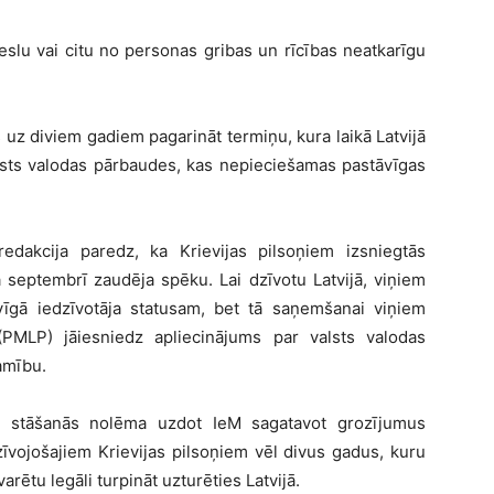
eslu vai citu no personas gribas un rīcības neatkarīgu
z diviem gadiem pagarināt termiņu, kura laikā Latvijā
valsts valodas pārbaudes, kas nepieciešamas pastāvīgas
 redakcija paredz, ka Krievijas pilsoņiem izsniegtās
 septembrī zaudēja spēku. Lai dzīvotu Latvijā, viņiem
vīgā iedzīvotāja statusam, bet tā saņemšanai viņiem
(PMLP) jāiesniedz apliecinājums par valsts valodas
amību.
ā stāšanās nolēma uzdot IeM sagatavot grozījumus
zīvojošajiem Krievijas pilsoņiem vēl divus gadus, kuru
varētu legāli turpināt uzturēties Latvijā.