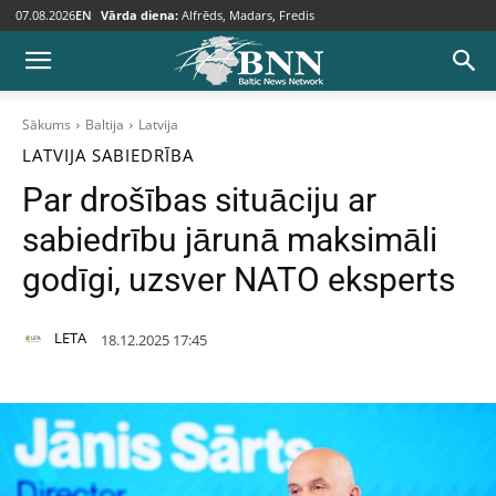
07.08.2026
EN
Vārda diena:
Alfrēds, Madars, Fredis
Sākums
Baltija
Latvija
LATVIJA
SABIEDRĪBA
Par drošības situāciju ar
sabiedrību jārunā maksimāli
godīgi, uzsver NATO eksperts
LETA
18.12.2025 17:45