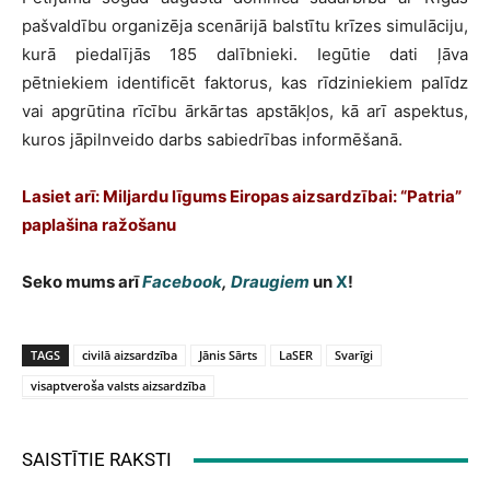
pašvaldību organizēja scenārijā balstītu krīzes simulāciju,
kurā piedalījās 185 dalībnieki. Iegūtie dati ļāva
pētniekiem identificēt faktorus, kas rīdziniekiem palīdz
vai apgrūtina rīcību ārkārtas apstākļos, kā arī aspektus,
kuros jāpilnveido darbs sabiedrības informēšanā.
Lasiet arī: Miljardu līgums Eiropas aizsardzībai: “Patria”
paplašina ražošanu
Seko mums arī
Facebook
,
Draugiem
un
X
!
TAGS
civilā aizsardzība
Jānis Sārts
LaSER
Svarīgi
visaptveroša valsts aizsardzība
SAISTĪTIE RAKSTI