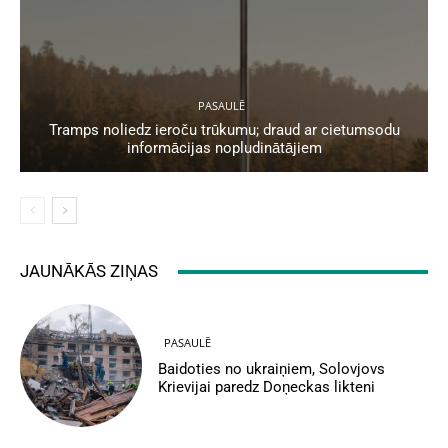
PASAULĒ
Tramps noliedz ieroču trūkumu; draud ar cietumsodu
informācijas nopludinātājiem
JAUNĀKĀS ZIŅAS
PASAULĒ
Baidoties no ukraiņiem, Solovjovs
Krievijai paredz Doņeckas likteni