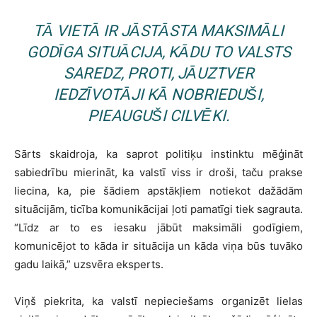
TĀ VIETĀ IR JĀSTĀSTA MAKSIMĀLI
GODĪGA SITUĀCIJA, KĀDU TO VALSTS
SAREDZ, PROTI, JĀUZTVER
IEDZĪVOTĀJI KĀ NOBRIEDUŠI,
PIEAUGUŠI CILVĒKI.
Sārts skaidroja, ka saprot politiķu instinktu mēģināt
sabiedrību mierināt, ka valstī viss ir droši, taču prakse
liecina, ka, pie šādiem apstākļiem notiekot dažādām
situācijām, ticība komunikācijai ļoti pamatīgi tiek sagrauta.
“Līdz ar to es iesaku jābūt maksimāli godīgiem,
komunicējot to kāda ir situācija un kāda viņa būs tuvāko
gadu laikā,” uzsvēra eksperts.
Viņš piekrita, ka valstī nepieciešams organizēt lielas