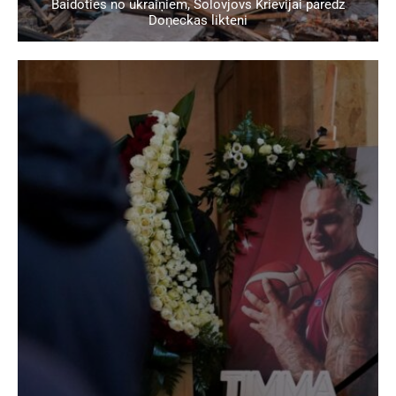
Baidoties no ukraiņiem, Solovjovs Krievijai paredz
Doņeckas likteni