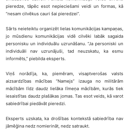
pieredze, tāpēc esot nepieciešami veidi un formas, kā
“nesam cilvēkus cauri šai pieredzei”.
Sārts neieteiktu organizēt lielas komunikācijas kampaņas,
jo mūsdienu komunikācijas vidē cilvēki labāk sagaida
personisku un individuālu uzrunāšanu. “Ja personiski un
individuāli nav uzrunājuši, tad neuzskatu, ka esmu
informēts,” piebilda eksperts.
Viņš norādīja, ka, piemēram, visaptverošas valsts
aizsardzības mācības “Namejs” izauga no militārām
mācībām līdz daudz lielāka līmeņa mācībām, kurās tiek
iesaistītas daudz plašākas jomas. Tas esot veids, kā varot
sabiedrībai piedāvāt pieredzi.
Eksperts uzskata, ka drošības kontekstā sabiedrība nav
jāmēģina nedz nomierināt, nedz satraukt.