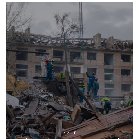
PASAULĒ