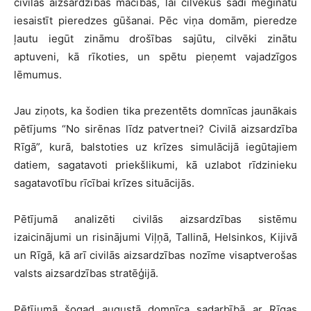
civilās aizsardzības mācības, lai cilvēkus šādi mēģinātu
iesaistīt pieredzes gūšanai. Pēc viņa domām, pieredze
ļautu iegūt zināmu drošības sajūtu, cilvēki zinātu
aptuveni, kā rīkoties, un spētu pieņemt vajadzīgos
lēmumus.
Jau ziņots, ka šodien tika prezentēts domnīcas jaunākais
pētījums “No sirēnas līdz patvertnei? Civilā aizsardzība
Rīgā”, kurā, balstoties uz krīzes simulācijā iegūtajiem
datiem, sagatavoti priekšlikumi, kā uzlabot rīdzinieku
sagatavotību rīcībai krīzes situācijās.
Pētījumā analizēti civilās aizsardzības sistēmu
izaicinājumi un risinājumi Viļņā, Tallinā, Helsinkos, Kijivā
un Rīgā, kā arī civilās aizsardzības nozīme visaptverošas
valsts aizsardzības stratēģijā.
Pētījumā šogad augustā domnīca sadarbībā ar Rīgas