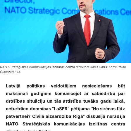
NATO Stratēģiskās komunikācijas izcilības centra direktors Jānis Sārts. Foto: Paula
Čurkste/LETA
Latvijā politikas veidotājiem nepieciešams būt
maksimāli godīgiem komunicējot ar sabiedrību par
drošības situāciju un tās attīstību tuvāko gadu laikā,
ceturtdien domnīcas “LaSER” pētījuma “No sirēnas līdz
patvertnei? Civilā aizsardzība Rīgā” diskusijā norādīja
NATO Stratēģiskās komunikācijas izcilības centra