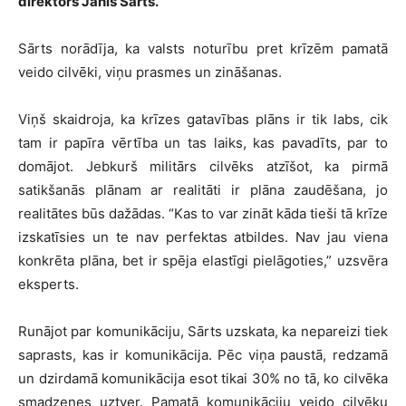
direktors Jānis Sārts.
Sārts norādīja, ka valsts noturību pret krīzēm pamatā
veido cilvēki, viņu prasmes un zināšanas.
Viņš skaidroja, ka krīzes gatavības plāns ir tik labs, cik
tam ir papīra vērtība un tas laiks, kas pavadīts, par to
domājot. Jebkurš militārs cilvēks atzīšot, ka pirmā
satikšanās plānam ar realitāti ir plāna zaudēšana, jo
realitātes būs dažādas. “Kas to var zināt kāda tieši tā krīze
izskatīsies un te nav perfektas atbildes. Nav jau viena
konkrēta plāna, bet ir spēja elastīgi pielāgoties,” uzsvēra
eksperts.
Runājot par komunikāciju, Sārts uzskata, ka nepareizi tiek
saprasts, kas ir komunikācija. Pēc viņa paustā, redzamā
un dzirdamā komunikācija esot tikai 30% no tā, ko cilvēka
smadzenes uztver. Pamatā komunikāciju veido cilvēku