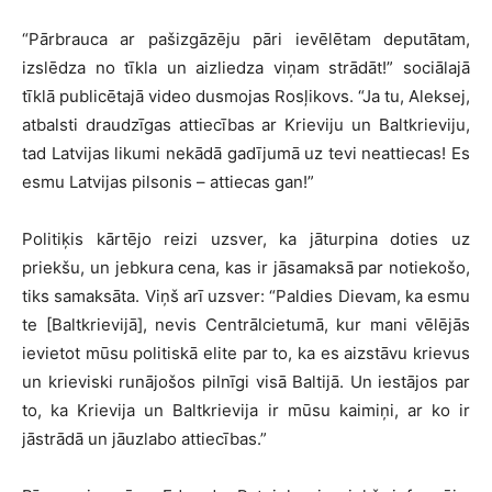
“Pārbrauca ar pašizgāzēju pāri ievēlētam deputātam,
izslēdza no tīkla un aizliedza viņam strādāt!” sociālajā
tīklā publicētajā video dusmojas Rosļikovs. “Ja tu, Aleksej,
atbalsti draudzīgas attiecības ar Krieviju un Baltkrieviju,
tad Latvijas likumi nekādā gadījumā uz tevi neattiecas! Es
esmu Latvijas pilsonis – attiecas gan!”
Politiķis kārtējo reizi uzsver, ka jāturpina doties uz
priekšu, un jebkura cena, kas ir jāsamaksā par notiekošo,
tiks samaksāta. Viņš arī uzsver: “Paldies Dievam, ka esmu
te [Baltkrievijā], nevis Centrālcietumā, kur mani vēlējās
ievietot mūsu politiskā elite par to, ka es aizstāvu krievus
un krieviski runājošos pilnīgi visā Baltijā. Un iestājos par
to, ka Krievija un Baltkrievija ir mūsu kaimiņi, ar ko ir
jāstrādā un jāuzlabo attiecības.”