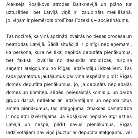
Aleksejs Rosļikovs atrodas Baltkrievijā un plāno tur
uzturēties, bet Latvijā viņš ir izsludināts meklēšanā,
jo viņam ir piemērots drošības līdzeklis – apcietinājums.
Tas nozīmē, ka viņš apzināti izvairās no tiesas procesa un
neatrodas Latvijā. Šādā situācijā ir pilnīgi nepieņemami,
ka persona, kura ne tikai nepilda deputāta pienākumus,
bet faktiski izvairās no tiesiskās atbildības, turpina
saņemt atalgojumu no Rīgas iedzīvotāju līdzekļiem. Tas
rada pamatotus jautājumus par viņa iespējām pildīt Rīgas
domes deputāta pienākumus, jo, ja deputāts nepiedalās
domes un komiteju sēdēs, neiesaistās komisiju un darba
grupu darbā, netiekas ar iedzīvotājiem un nepilda citus
amata pienākumus, tad atalgojuma izmaksas pamatotība
ir nopietni izvērtējama. Ja Rosļikovs neplāno atgriezties
Latvijā un nespēj pildīt savus pienākumus, Rīgas
iedzīvotājiem nav viņš jāuztur ar deputāta atalgojumu, vēl