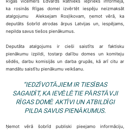
Rīgas vicemērs Edvards Ratnieks iepriekš informēja,
ka rosinās Rīgas domei izvērtēt iespēju neizmaksāt
atalgojumu Aleksejam Rosļikovam, ņemot vērā, ka
deputāts šobrīd atrodas ārpus Latvijas un, iespējams,
nepilda savus tiešos pienākumus.
Deputāta atalgojums ir cieši saistīts ar faktisku
pienākumu izpildi, tostarp dalību domes un komiteju
sēdēs, darbu komisijās un darba grupās, kā arī citu ar
mandātu saistītu pienākumu veikšanu.
“IEDZĪVOTĀJIEM IR TIESĪBAS
SAGAIDĪT, KA IEVĒLĒTIE PĀRSTĀVJI
RĪGAS DOMĒ AKTĪVI UN ATBILDĪGI
PILDA SAVUS PIENĀKUMUS.
Ņemot vērā šobrīd publiski pieejamo informāciju,