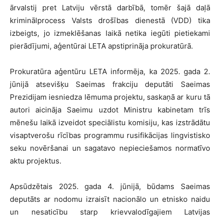
ārvalstij pret Latviju vērstā darbībā, tomēr šajā daļā
kriminālprocess Valsts drošības dienestā (VDD) tika
izbeigts, jo izmeklēšanas laikā netika iegūti pietiekami
pierādījumi, aģentūrai LETA apstiprināja prokuratūrā.
Prokuratūra aģentūru LETA informēja, ka 2025. gada 2.
jūnijā atsevišķu Saeimas frakciju deputāti Saeimas
Prezidijam iesniedza lēmuma projektu, saskaņā ar kuru tā
autori aicināja Saeimu uzdot Ministru kabinetam trīs
mēnešu laikā izveidot speciālistu komisiju, kas izstrādātu
visaptverošu rīcības programmu rusifikācijas lingvistisko
seku novēršanai un sagatavo nepieciešamos normatīvo
aktu projektus.
Apsūdzētais 2025. gada 4. jūnijā, būdams Saeimas
deputāts ar nodomu izraisīt nacionālo un etnisko naidu
un nesaticību starp krievvalodīgajiem Latvijas