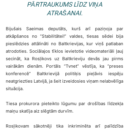
PĀRTRAUKUMS LĪDZ VIŅA
ATRAŠANAI.
Bijušais Saeimas deputāts, kurš arī paziņoja par
atkāpšanos no “Stabilitātei!” valdes, tiesas sēdei bija
pieslēdzies attālināti no Baltkrievijas, kur viņš patlaban
atrodoties. Sociālajos tīklos ievietotie videomateriāli ļauj
secināt, ka Rosļikovs uz Baltkrieviju devās jau pirms
vairākām dienām. Portāls “Tvnet” vēstīja, ka “preses
konferencē” Baltkrievijā politiķis pieļāvis iespēju
neatgriezties Latvijā, ja šeit izveidosies viņam nelabvēlīga
situācija.
Tiesa prokurora pieteikto lūgumu par drošības līdzekļa
maiņu skatīja aiz slēgtām durvīm.
Rosļikovam sākotnēji tika inkriminēta arī palīdzība