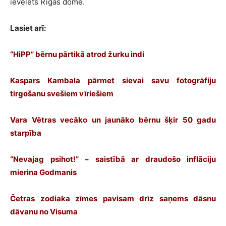
ievēlēts Rīgas domē.
Lasiet arī:
“HiPP” bērnu pārtikā atrod žurku indi
Kaspars Kambala pārmet sievai savu fotogrāfiju
tirgošanu svešiem vīriešiem
Vara Vētras vecāko un jaunāko bērnu šķir 50 gadu
starpība
“Nevajag psihot!” – saistībā ar draudošo inflāciju
mierina Godmanis
Četras zodiaka zīmes pavisam drīz saņems dāsnu
dāvanu no Visuma