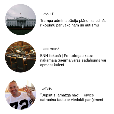
PASAULĒ
Trampa administrācija plāno izsludināt
rīkojumu par vakcīnām un autismu
BNN FOKUSĀ
BNN fokusā | Politologa skats:
nākamajā Saeimā varas sadalījums var
apmest kūleni
LATVIJA
“Dupsītis jāmazgā nav,” – Kivičs
satracina tautu ar viedokli par ģimeni