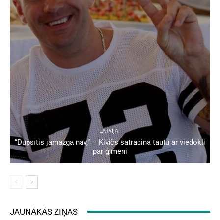
LATVIJA
“Dupsītis jāmazgā nav,” – Kivičs satracina tautu ar viedokli
par ģimeni
JAUNĀKĀS ZIŅAS