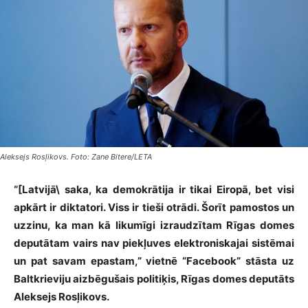
Aleksejs Rosļikovs. Foto: Zane Bitere/LETA
“[Latvijā\ saka, ka demokrātija ir tikai Eiropā, bet visi
apkārt ir diktatori. Viss ir tieši otrādi. Šorīt pamostos un
uzzinu, ka man kā likumīgi izraudzītam Rīgas domes
deputātam vairs nav piekļuves elektroniskajai sistēmai
un pat savam epastam,” vietnē “Facebook” stāsta uz
Baltkrieviju aizbēgušais politiķis, Rīgas domes deputāts
Aleksejs Rosļikovs.