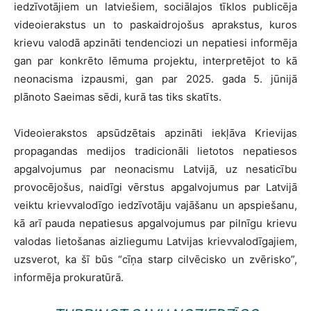
iedzīvotājiem un latviešiem, sociālajos tīklos publicēja
videoierakstus un to paskaidrojošus aprakstus, kuros
krievu valodā apzināti tendenciozi un nepatiesi informēja
gan par konkrēto lēmuma projektu, interpretējot to kā
neonacisma izpausmi, gan par 2025. gada 5. jūnijā
plānoto Saeimas sēdi, kurā tas tiks skatīts.
Videoierakstos apsūdzētais apzināti iekļāva Krievijas
propagandas medijos tradicionāli lietotos nepatiesos
apgalvojumus par neonacismu Latvijā, uz nesaticību
provocējošus, naidīgi vērstus apgalvojumus par Latvijā
veiktu krievvalodīgo iedzīvotāju vajāšanu un apspiešanu,
kā arī pauda nepatiesus apgalvojumus par pilnīgu krievu
valodas lietošanas aizliegumu Latvijas krievvalodīgajiem,
uzsverot, ka šī būs “cīņa starp cilvēcisko un zvērisko”,
informēja prokuratūrā.