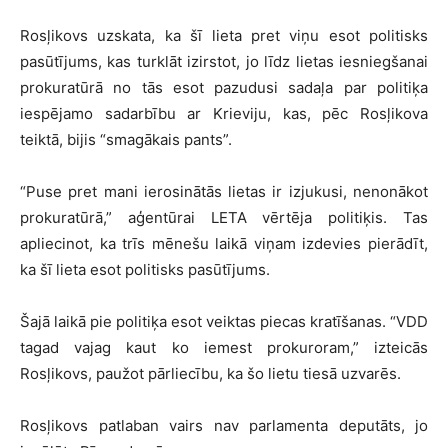
Rosļikovs uzskata, ka šī lieta pret viņu esot politisks
pasūtījums, kas turklāt izirstot, jo līdz lietas iesniegšanai
prokuratūrā no tās esot pazudusi sadaļa par politiķa
iespējamo sadarbību ar Krieviju, kas, pēc Rosļikova
teiktā, bijis “smagākais pants”.
“Puse pret mani ierosinātās lietas ir izjukusi, nenonākot
prokuratūrā,” aģentūrai LETA vērtēja politiķis. Tas
apliecinot, ka trīs mēnešu laikā viņam izdevies pierādīt,
ka šī lieta esot politisks pasūtījums.
Šajā laikā pie politiķa esot veiktas piecas kratīšanas. “VDD
tagad vajag kaut ko iemest prokuroram,” izteicās
Rosļikovs, paužot pārliecību, ka šo lietu tiesā uzvarēs.
Rosļikovs patlaban vairs nav parlamenta deputāts, jo