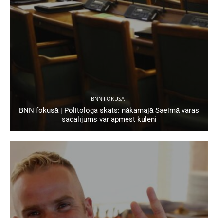
BNN FOKUSĀ
BNN fokusā | Politologa skats: nākamajā Saeimā varas
sadalījums var apmest kūleni