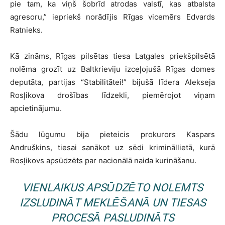
pie tam, ka viņš šobrīd atrodas valstī, kas atbalsta
agresoru,” iepriekš norādījis Rīgas vicemērs Edvards
Ratnieks.
Kā zināms, Rīgas pilsētas tiesa Latgales priekšpilsētā
nolēma grozīt uz Baltkrieviju izceļojušā Rīgas domes
deputāta, partijas “Stabilitātei!” bijušā līdera Alekseja
Rosļikova drošības līdzekli, piemērojot viņam
apcietinājumu.
Šādu lūgumu bija pieteicis prokurors Kaspars
Andruškins, tiesai sanākot uz sēdi krimināllietā, kurā
Rosļikovs apsūdzēts par nacionālā naida kurināšanu.
VIENLAIKUS APSŪDZĒTO NOLEMTS
IZSLUDINĀT MEKLĒŠANĀ UN TIESAS
PROCESĀ PASLUDINĀTS