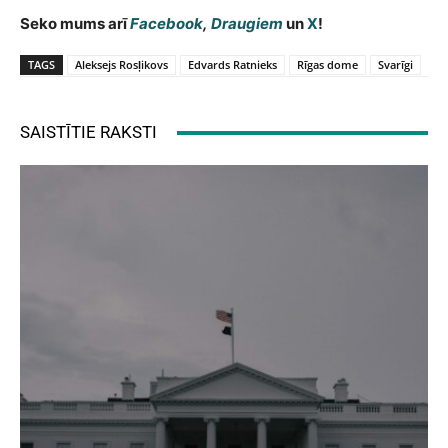
Seko mums arī
Facebook
,
Draugiem
un
X
!
TAGS
Aleksejs Rosļikovs
Edvards Ratnieks
Rīgas dome
Svarīgi
SAISTĪTIE RAKSTI