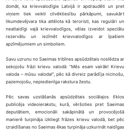
domāt, ka krievvalodīgie Latvijā ir apdraudēti un pret
viņiem tiek veikti cilvēktiesību pārkāpumi, savukārt
likumdevējvara tika attēlota kā teroristi, kas regulāri un
neatlaidīgi vajā krievvalodīgos, vēlas izveidot speciālu
rezervātu un iezīmēt krievvalodīgos ar īpašiem
apzīmējumiem un simboliem.
Savu uzrunu no Saeimas tribīnes apsūdzētais noslēdza ar
sekojošu frāzi krievu valodā: “Mēs esam vairāk! Krievu
valoda – mūsu valoda!”, pēc kā divreiz parādīja nicinošu,
pazemojošu, nepiedienīga rakstura žestu.
Pēc savas uzstāšanās apsūdzētais sociālajos tīklos
publicēja videoierakstu, kurā, vēršoties pret Saeimas
deputātiem, emocionāli sakāpinātā un provocējošā
manierē turpināja izkliegt frāzes krievu valodā, bet pēc
izraidīšanas no Saeimas ēkas turpināja uzkurināt naidīgas