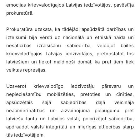
emocijas krievvalodīgajos Latvijas iedzīvotājos, pavēstīja
prokuratūrā.
Prokuratūra uzskata, ka tādējādi apsūdzētā darbības un
izteikumi bija vērsti uz nacionālā un etniskā naida un
nesaticības izraisīšanu sabiedrībā, veidojot bailes
krievvalodīgajos Latvijas iedzīvotājos, pretnostatot tos
latviešiem un liekot maldinoši domāt, ka pret tiem tiek
veiktas represijas.
Uzsverot krievvalodīgo iedzīvotāju pārsvaru un
nepieciešamību mobilizēties, pretoties un cīnīties,
apsūdzētais šajā sabiedrības daļā veicināja
neapmierinātības un aizvainojuma pieaugumu pret
latviešu tautu un Latvijas valsti, polarizējot sabiedrību,
apdraudot valsts integritāti un mierīgas attiecības starp
tās iedzīvotājiem.