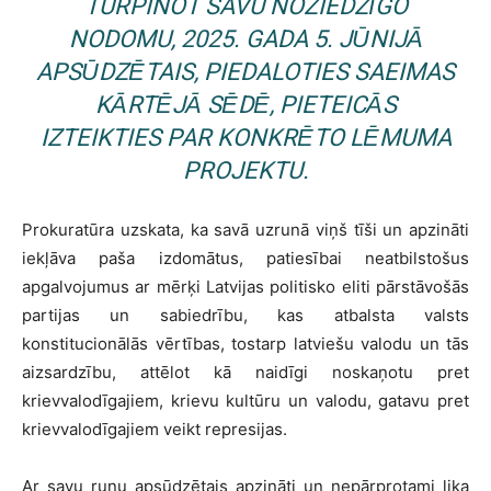
TURPINOT SAVU NOZIEDZĪGO
NODOMU, 2025. GADA 5. JŪNIJĀ
APSŪDZĒTAIS, PIEDALOTIES SAEIMAS
KĀRTĒJĀ SĒDĒ, PIETEICĀS
IZTEIKTIES PAR KONKRĒTO LĒMUMA
PROJEKTU.
Prokuratūra uzskata, ka savā uzrunā viņš tīši un apzināti
iekļāva paša izdomātus, patiesībai neatbilstošus
apgalvojumus ar mērķi Latvijas politisko eliti pārstāvošās
partijas un sabiedrību, kas atbalsta valsts
konstitucionālās vērtības, tostarp latviešu valodu un tās
aizsardzību, attēlot kā naidīgi noskaņotu pret
krievvalodīgajiem, krievu kultūru un valodu, gatavu pret
krievvalodīgajiem veikt represijas.
Ar savu runu apsūdzētais apzināti un nepārprotami lika