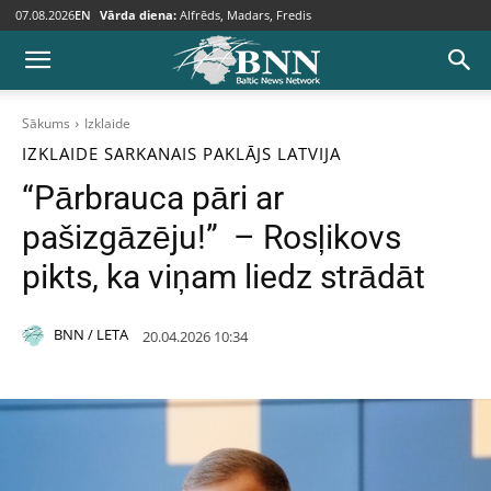
07.08.2026
EN
Vārda diena:
Alfrēds, Madars, Fredis
Sākums
Izklaide
IZKLAIDE
SARKANAIS PAKLĀJS
LATVIJA
“Pārbrauca pāri ar
pašizgāzēju!” – Rosļikovs
pikts, ka viņam liedz strādāt
BNN / LETA
20.04.2026 10:34