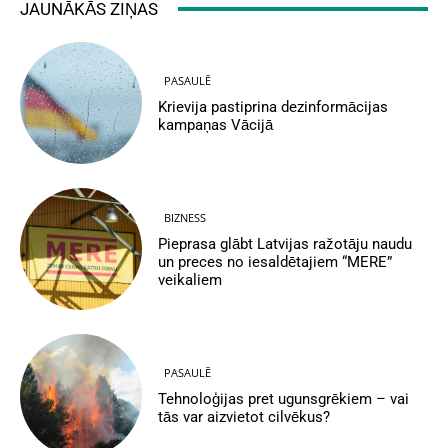
JAUNĀKĀS ZIŅAS
PASAULĒ
Krievija pastiprina dezinformācijas
kampaņas Vācijā
BIZNESS
Pieprasa glābt Latvijas ražotāju naudu
un preces no iesaldētajiem “MERE”
veikaliem
PASAULĒ
Tehnoloģijas pret ugunsgrēkiem – vai
tās var aizvietot cilvēkus?