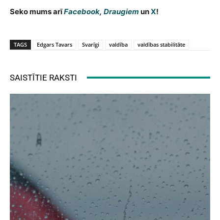
Seko mums arī
Facebook
,
Draugiem
un
X
!
TAGS
Edgars Tavars
Svarīgi
valdība
valdības stabilitāte
SAISTĪTIE RAKSTI