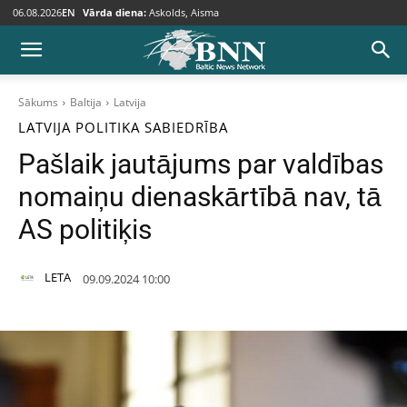
06.08.2026
EN
Vārda diena:
Askolds, Aisma
Sākums
Baltija
Latvija
LATVIJA
POLITIKA
SABIEDRĪBA
Pašlaik jautājums par valdības
nomaiņu dienaskārtībā nav, tā
AS politiķis
LETA
09.09.2024 10:00