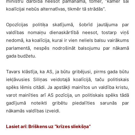
ministru darbība neesot pamanāma, tomēr, “kamēr šai
koalīcijai nebūs alternatīvas, tikmēr tā strādās”.
Opozīcijas politiķa skatījumā, šobrīd jautājuma par
valdības nomaiņu dienaskārtībā neesot, tostarp viņš
nedomā, ka koalīcija, kurai ir vien neliels balsu vairākums
parlamentā, nespēs nodrošināt balsojumu par nākamā
gada budžetu.
Tavars klāstīja, ka AS, ja būtu gribējusi, pirms gada būtu
iekļāvusies Siliņas veidotajā koalīcijā, taču politiskais
spēks lēmis citādi. Ja apstākļi mainītos un valdība kristu,
varot mainīties arī AS pozīcija, un politiskais spēks tādā
gadījumā noteikti gribētu piedalīties sarunās par
nākamās valdības izveidi.
Lasiet arī: Briškens uz “krīzes sliekšņa”