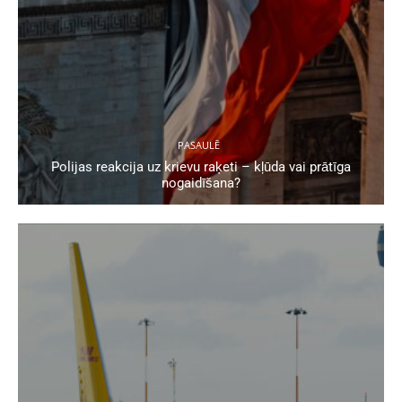
PASAULĒ
Polijas reakcija uz krievu raķeti – kļūda vai prātīga
nogaidīšana?