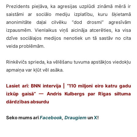
Prezidents pieļāva, ka agresijas uzplūdi zināmā mērā ir
saistāmi ar sociālo mediju izplatību, kuru šķietamā
anonimitāte daļai cilvēku “dod drosmi” agresīvām
izpausmēm. Vienlaikus viņš aicināja atcerēties, ka visa
dzīve sociālajos medijos nenotiek un tā sastāv no cita
veida problēmām.
Rinkēvičs sprieda, ka vēlēšanu tuvuma apstākļos viedokļu
apmaiņa var kļūt vēl asāka.
Lasiet arī: BNN intervija | “110 miljoni eiro katru gadu
izkūp gaisā” — Andris Kulbergs par Rīgas siltuma
dārdzības absurdu
Seko mums arī
Facebook
,
Draugiem
un
X
!