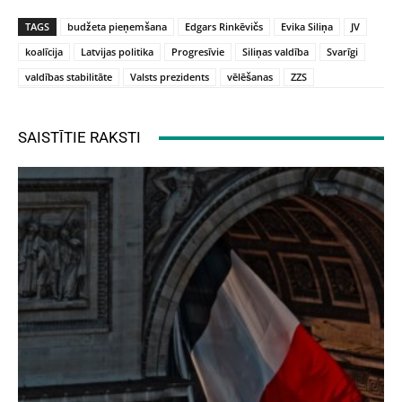
TAGS
budžeta pieņemšana
Edgars Rinkēvičs
Evika Siliņa
JV
koalīcija
Latvijas politika
Progresīvie
Siliņas valdība
Svarīgi
valdības stabilitāte
Valsts prezidents
vēlēšanas
ZZS
SAISTĪTIE RAKSTI