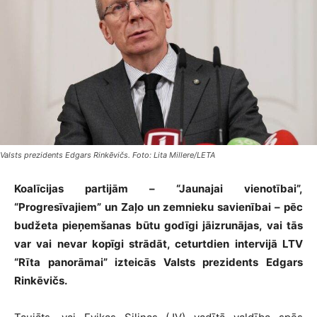
Valsts prezidents Edgars Rinkēvičs. Foto: Lita Millere/LETA
Koalīcijas partijām – “Jaunajai vienotībai”,
“Progresīvajiem” un Zaļo un zemnieku savienībai – pēc
budžeta pieņemšanas būtu godīgi jāizrunājas, vai tās
var vai nevar kopīgi strādāt, ceturtdien intervijā LTV
“Rīta panorāmai” izteicās Valsts prezidents Edgars
Rinkēvičs.