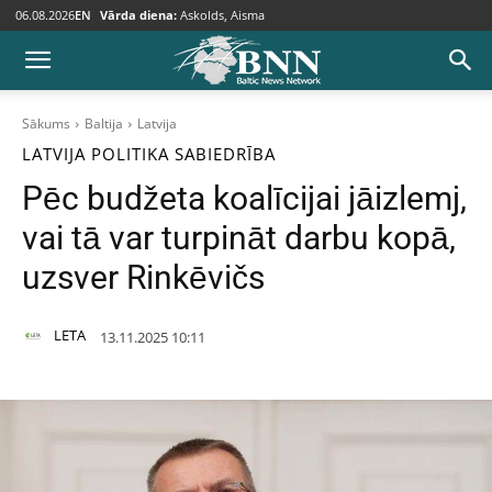
06.08.2026
EN
Vārda diena:
Askolds, Aisma
Sākums
Baltija
Latvija
LATVIJA
POLITIKA
SABIEDRĪBA
Pēc budžeta koalīcijai jāizlemj,
vai tā var turpināt darbu kopā,
uzsver Rinkēvičs
LETA
13.11.2025 10:11