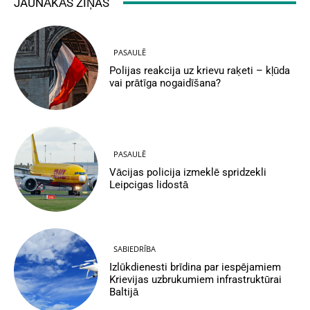
JAUNĀKĀS ZIŅAS
PASAULĒ
Polijas reakcija uz krievu raķeti – kļūda
vai prātīga nogaidīšana?
PASAULĒ
Vācijas policija izmeklē spridzekli
Leipcigas lidostā
SABIEDRĪBA
Izlūkdienesti brīdina par iespējamiem
Krievijas uzbrukumiem infrastruktūrai
Baltijā