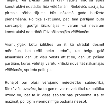
Taujāts, vai Evikas Siliņas (JV) vadītā valdība spēs
konstruktīvi nostādās līdz vēlēšanām, Rinkēvičs sacīja, ka
pirmais pārbaudījums būs nākamā gada budžeta
pieņemšana. Politiķa skatījumā, pēc tam partijām būtu
savstarpēji godīgi jāizrunājas – varam vai nevaram
konstruktīvi nostrādāt līdz nākamajām vēlēšanām.
Vismuļķīgāk būtu izlikties un it kā strādāt desmit
mēnešus, bet reāli neko nedarīt, kas beigu galā
atsauksies gan uz visu valsts attīstību, gan uz pašām
partijām, kuras vēlētāji varētu kritiski novērtēt nākamajās
vēlēšanās, sprieda politiķis.
Runājot par plaši vērojamo neiecietību sabiedrībā,
Rinkēvičs uzsvēra, ka to gan nevar novelt tikai uz politiķu
uzvedību, bet tā ir visas sabiedrības problēma. Kā to
mazināt, politiķim viennozīmīga padoma neesot.