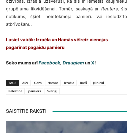
dzīvības. Izraēla uzsvērusi, ka šis ir iemesls kaujinieku
grupējuma likvidēšanai. Tomēr, saskaņā ar
Reuters,
šis
notikums, šķiet, neietekmēja pamieru vai ieslodzīto
atbrīvošanu.
Lasiet vairāk:
Izraēla un Hamās vēlreiz vienojas
pagarināt pagaidu pamieru
Seko mums arī
Facebook
,
Draugiem
un
X
!
TAGS
ASV
Gaza
Hamas
Izraēla
karš
ķīlnieki
Palestīna
pamiers
Svarīgi
SAISTĪTIE RAKSTI