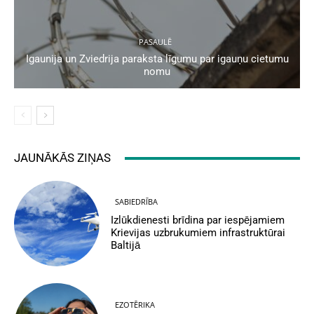
PASAULĒ
Igaunija un Zviedrija paraksta līgumu par igauņu cietumu
nomu
JAUNĀKĀS ZIŅAS
SABIEDRĪBA
Izlūkdienesti brīdina par iespējamiem
Krievijas uzbrukumiem infrastruktūrai
Baltijā
EZOTĒRIKA