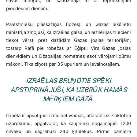
savus mērķus, un salīdzināja to ar iepriekšējām
piecdesmit dienām.
Palestīniešu plašsaziņas līdzekļi un Gazas Iekšlietu
ministrija ziņojusi, ka Izraēlas gaisa, un artilērijas triecieni
tiekot vērsti pret dažādām Gazas joslas teritorijām,
tostarp Rafā pie robežas ar Ēģipti. Virs Gazas joslas
dienvidiem un Džabalijas nometnes esot vērojami dūmu
mākoņi. Tika ziņots par 35 upuriem un ievainotajiem.
IZRAĒLAS BRUŅOTIE SPĒKI
APSTIPRINĀJUŠI, KA UZBRŪK
HAMĀS
MĒRĶIEM GAZĀ.
Izraēla ir apsolījusi iznīcināt
Hamās
, atbildot uz 7.oktobra
uzbrukumu, apgalvojot, ka kaujinieki nogalinājuši 1200
cilvēku un sagrābuši 240 ķīlniekus. Pirms pamiera