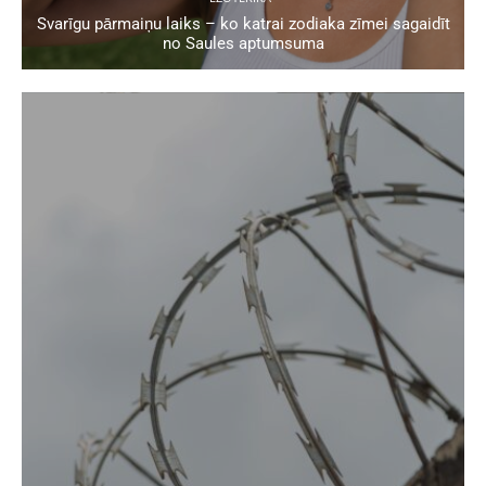
Svarīgu pārmaiņu laiks – ko katrai zodiaka zīmei sagaidīt
no Saules aptumsuma