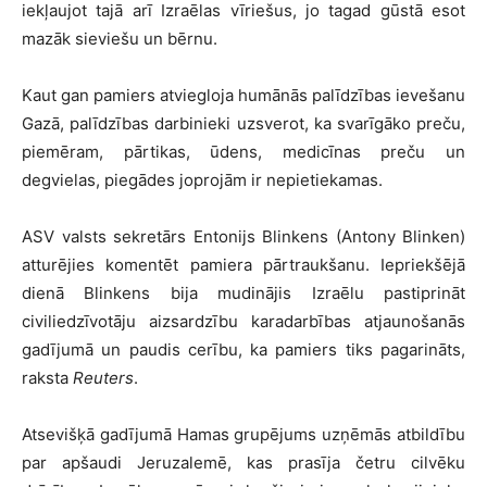
iekļaujot tajā arī Izraēlas vīriešus, jo tagad gūstā esot
mazāk sieviešu un bērnu.
Kaut gan pamiers atviegloja humānās palīdzības ievešanu
Gazā, palīdzības darbinieki uzsverot, ka svarīgāko preču,
piemēram, pārtikas, ūdens, medicīnas preču un
degvielas, piegādes joprojām ir nepietiekamas.
ASV valsts sekretārs Entonijs Blinkens (Antony Blinken)
atturējies komentēt pamiera pārtraukšanu. Iepriekšējā
dienā Blinkens bija mudinājis Izraēlu pastiprināt
civiliedzīvotāju aizsardzību karadarbības atjaunošanās
gadījumā un paudis cerību, ka pamiers tiks pagarināts,
raksta
Reuters
.
Atsevišķā gadījumā Hamas grupējums uzņēmās atbildību
par apšaudi Jeruzalemē, kas prasīja četru cilvēku