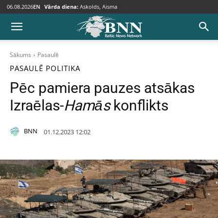
06.08.2026
EN
Vārda diena:
Askolds, Aisma
Sākums
Pasaulē
PASAULĒ
POLITIKA
Pēc pamiera pauzes atsākas
Izraēlas-
Hamās
konflikts
BNN
01.12.2023 12:02