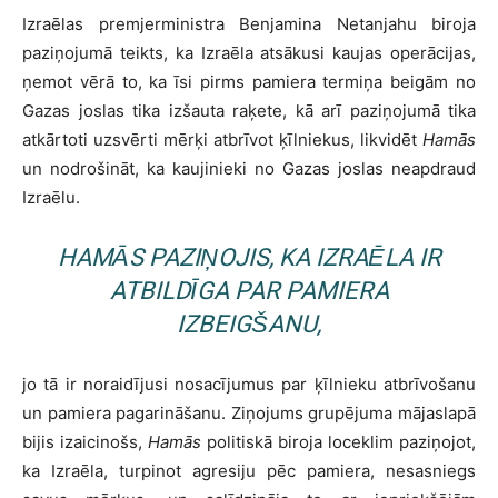
Izraēlas premjerministra Benjamina Netanjahu biroja
paziņojumā teikts, ka Izraēla atsākusi kaujas operācijas,
ņemot vērā to, ka īsi pirms pamiera termiņa beigām no
Gazas joslas tika izšauta raķete, kā arī paziņojumā tika
atkārtoti uzsvērti mērķi atbrīvot ķīlniekus, likvidēt
Hamās
un nodrošināt, ka kaujinieki no Gazas joslas neapdraud
Izraēlu.
HAMĀS
PAZIŅOJIS, KA IZRAĒLA IR
ATBILDĪGA PAR PAMIERA
IZBEIGŠANU,
jo tā ir noraidījusi nosacījumus par ķīlnieku atbrīvošanu
un pamiera pagarināšanu. Ziņojums grupējuma mājaslapā
bijis izaicinošs,
Hamās
politiskā biroja loceklim paziņojot,
ka Izraēla, turpinot agresiju pēc pamiera, nesasniegs