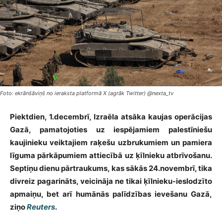
Foto: ekrānšāviņš no ieraksta platformā X (agrāk Twitter) @nexta_tv
Piektdien, 1.decembrī, Izraēla atsāka kaujas operācijas
Gazā, pamatojoties uz iespējamiem palestīniešu
kaujinieku veiktajiem raķešu uzbrukumiem un pamiera
līguma pārkāpumiem attiecībā uz ķīlnieku atbrīvošanu.
Septiņu dienu pārtraukums, kas sākās 24.novembrī, tika
divreiz pagarināts, veicināja ne tikai ķīlnieku-ieslodzīto
apmaiņu, bet arī humānās palīdzības ievešanu Gazā,
ziņo
Reuters
.