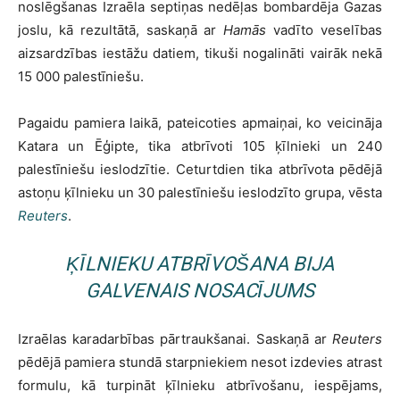
noslēgšanas Izraēla septiņas nedēļas bombardēja Gazas
joslu, kā rezultātā, saskaņā ar
Hamās
vadīto veselības
aizsardzības iestāžu datiem, tikuši nogalināti vairāk nekā
15 000 palestīniešu.
Pagaidu pamiera laikā, pateicoties apmaiņai, ko veicināja
Katara un Ēģipte, tika atbrīvoti 105 ķīlnieki un 240
palestīniešu ieslodzītie. Ceturtdien tika atbrīvota pēdējā
astoņu ķīlnieku un 30 palestīniešu ieslodzīto grupa, vēsta
Reuters
.
ĶĪLNIEKU ATBRĪVOŠANA BIJA
GALVENAIS NOSACĪJUMS
Izraēlas karadarbības pārtraukšanai. Saskaņā ar
Reuters
pēdējā pamiera stundā starpniekiem nesot izdevies atrast
formulu, kā turpināt ķīlnieku atbrīvošanu, iespējams,