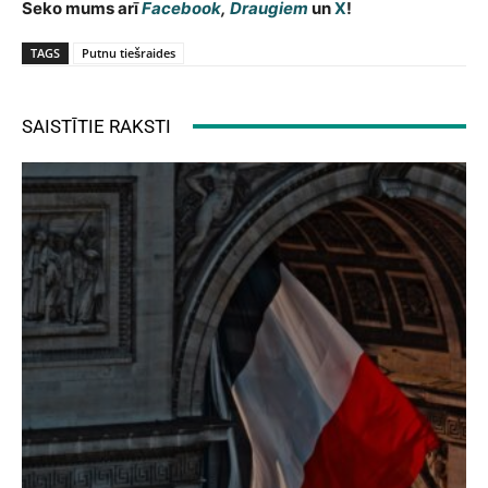
Seko mums arī
Facebook
,
Draugiem
un
X
!
TAGS
Putnu tiešraides
SAISTĪTIE RAKSTI