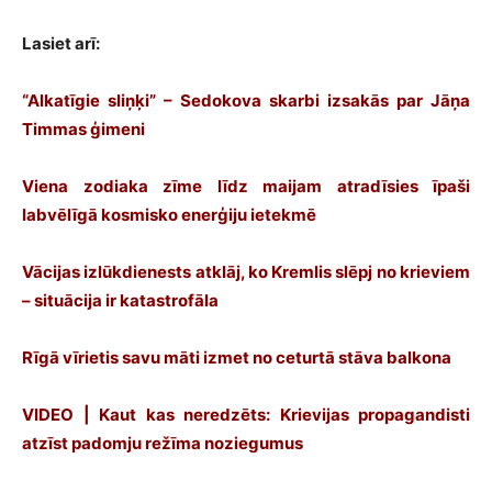
Lasiet arī:
“Alkatīgie sliņķi” – Sedokova skarbi izsakās par Jāņa
Timmas ģimeni
Viena zodiaka zīme līdz maijam atradīsies īpaši
labvēlīgā kosmisko enerģiju ietekmē
Vācijas izlūkdienests atklāj, ko Kremlis slēpj no krieviem
– situācija ir katastrofāla
Rīgā vīrietis savu māti izmet no ceturtā stāva balkona
VIDEO | Kaut kas neredzēts: Krievijas propagandisti
atzīst padomju režīma noziegumus