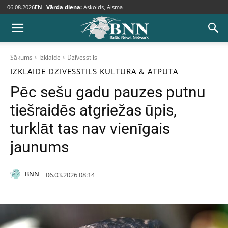
06.08.2026
EN
Vārda diena:
Askolds, Aisma
Sākums
Izklaide
Dzīvesstils
IZKLAIDE
DZĪVESSTILS
KULTŪRA & ATPŪTA
Pēc sešu gadu pauzes putnu
tiešraidēs atgriežas ūpis,
turklāt tas nav vienīgais
jaunums
BNN
06.03.2026 08:14