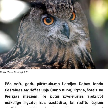
Foto: Zane Bitere/LETA
Pēc sešu gadu pārtraukuma Latvijas Dabas fonda
tiešraidēs atgriežas ūpja (Bubo bubo) ligzda, šoreiz no
Pierīgas mežiem. Te putni izvēlējušies apdzīvot
mākslīgo ligzdu, kas uzstādīta, lai radītu ūpjiem