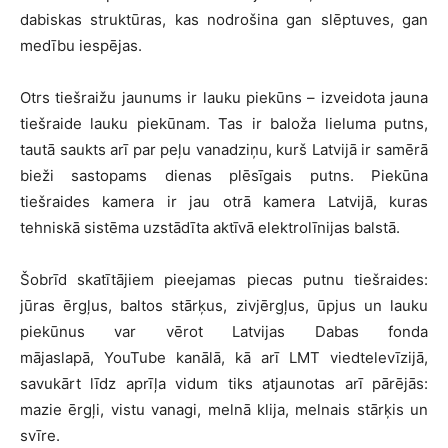
dabiskas struktūras, kas nodrošina gan slēptuves, gan
medību iespējas.
Otrs tiešraižu jaunums ir lauku piekūns – izveidota jauna
tiešraide lauku piekūnam. Tas ir baloža lieluma putns,
tautā saukts arī par peļu vanadziņu, kurš Latvijā ir samērā
bieži sastopams dienas plēsīgais putns. Piekūna
tiešraides kamera ir jau otrā kamera Latvijā, kuras
tehniskā sistēma uzstādīta aktīvā elektrolīnijas balstā.
Šobrīd skatītājiem pieejamas piecas putnu tiešraides:
jūras ērgļus, baltos stārķus, zivjērgļus, ūpjus un lauku
piekūnus var vērot Latvijas Dabas fonda
mājaslapā, YouTube kanālā, kā arī LMT viedtelevīzijā,
savukārt līdz aprīļa vidum tiks atjaunotas arī pārējās:
mazie ērgļi, vistu vanagi, melnā klija, melnais stārķis un
svīre.