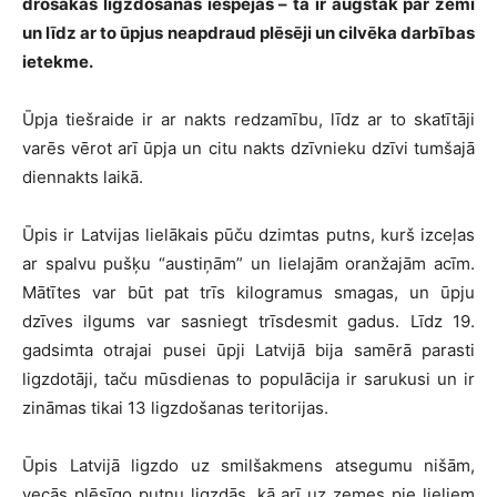
drošākas ligzdošanas iespējas – tā ir augstāk par zemi
un līdz ar to ūpjus neapdraud plēsēji un cilvēka darbības
ietekme.
Ūpja tiešraide ir ar nakts redzamību, līdz ar to skatītāji
varēs vērot arī ūpja un citu nakts dzīvnieku dzīvi tumšajā
diennakts laikā.
Ūpis ir Latvijas lielākais pūču dzimtas putns, kurš izceļas
ar spalvu pušķu “austiņām” un lielajām oranžajām acīm.
Mātītes var būt pat trīs kilogramus smagas, un ūpju
dzīves ilgums var sasniegt trīsdesmit gadus. Līdz 19.
gadsimta otrajai pusei ūpji Latvijā bija samērā parasti
ligzdotāji, taču mūsdienas to populācija ir sarukusi un ir
zināmas tikai 13 ligzdošanas teritorijas.
Ūpis Latvijā ligzdo uz smilšakmens atsegumu nišām,
vecās plēsīgo putnu ligzdās, kā arī uz zemes pie lieliem