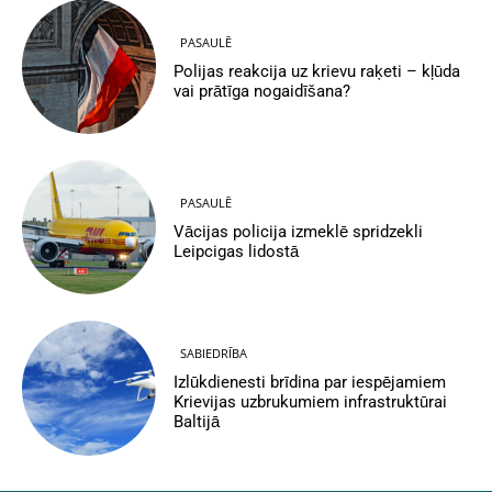
PASAULĒ
Polijas reakcija uz krievu raķeti – kļūda
vai prātīga nogaidīšana?
PASAULĒ
Vācijas policija izmeklē spridzekli
Leipcigas lidostā
SABIEDRĪBA
Izlūkdienesti brīdina par iespējamiem
Krievijas uzbrukumiem infrastruktūrai
Baltijā