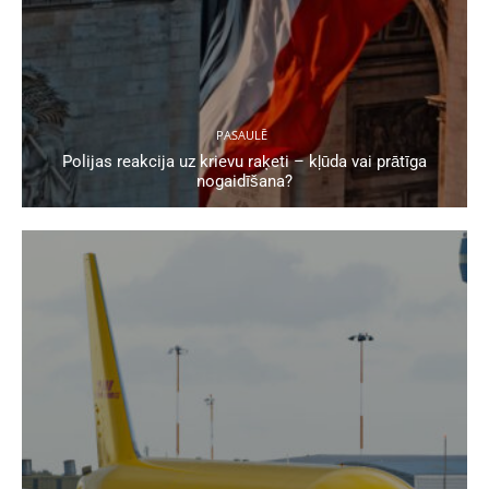
PASAULĒ
Polijas reakcija uz krievu raķeti – kļūda vai prātīga
nogaidīšana?