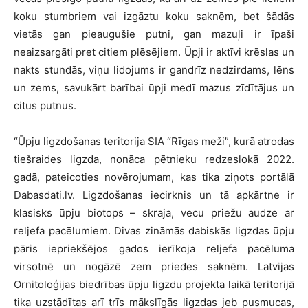
koku stumbriem vai izgāztu koku saknēm, bet šādās
vietās gan pieaugušie putni, gan mazuļi ir īpaši
neaizsargāti pret citiem plēsējiem. Ūpji ir aktīvi krēslas un
nakts stundās, viņu lidojums ir gandrīz nedzirdams, lēns
un zems, savukārt barībai ūpji medī mazus zīdītājus un
citus putnus.
“Ūpju ligzdošanas teritorija SIA “Rīgas meži”, kurā atrodas
tiešraides ligzda, nonāca pētnieku redzeslokā 2022.
gadā, pateicoties novērojumam, kas tika ziņots portālā
Dabasdati.lv. Ligzdošanas iecirknis un tā apkārtne ir
klasisks ūpju biotops – skraja, vecu priežu audze ar
reljefa pacēlumiem. Divas zināmās dabiskās ligzdas ūpju
pāris iepriekšējos gados ierīkoja reljefa pacēluma
virsotnē un nogāzē zem priedes saknēm. Latvijas
Ornitoloģijas biedrības ūpju ligzdu projekta laikā teritorijā
tika uzstādītas arī trīs mākslīgās ligzdas jeb pusmucas,