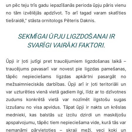
un pēc teju trīs gadu iepazīšanās perioda ūpju pāris vienu
no tām izvēlējās apdzīvot. To arī tagad varam skatīties
tiešraidē,” stāsta ornitologs Pēteris Daknis.
SEKMĪGAI ŪPJU LIGZDOŠANAI IR
SVARĪGI VAIRĀKI FAKTORI.
Ūpji ir ļoti jutīgi pret traucējumiem ligzdošanas laikā –
traucējums pavasarī var novest pie ligzdas pamešanas,
tāpēc nepieciešams ligzdas apkārtni pasargāt no
mežsaimnieciskās darbības. Ūpji arī ir ļoti teritoriāli un
var uzturēties vienā vietā gadiem ilgi, līdz ar to dzīvotnes
zudums konkrētā vietā var nozīmēt ilgstošu sugas
izzušanu no visa apvidus. Tāpat ūpji ir nakts un krēslas
mednieki, kas balstās uz izcilu dzirdi un maskējošu
apspalvojumu, tāpēc tiem nepieciešama vide, kurā tās var
nemanāmi pārvietoties – skraji meži, veci koki un