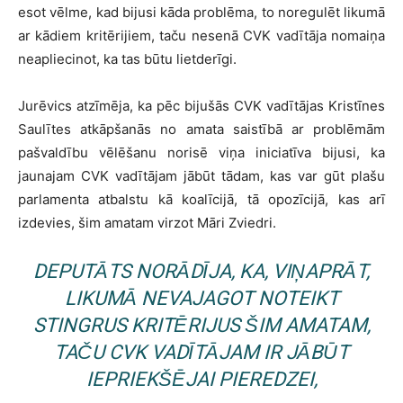
esot vēlme, kad bijusi kāda problēma, to noregulēt likumā
ar kādiem kritērijiem, taču nesenā CVK vadītāja nomaiņa
neapliecinot, ka tas būtu lietderīgi.
Jurēvics atzīmēja, ka pēc bijušās CVK vadītājas Kristīnes
Saulītes atkāpšanās no amata saistībā ar problēmām
pašvaldību vēlēšanu norisē viņa iniciatīva bijusi, ka
jaunajam CVK vadītājam jābūt tādam, kas var gūt plašu
parlamenta atbalstu kā koalīcijā, tā opozīcijā, kas arī
izdevies, šim amatam virzot Māri Zviedri.
DEPUTĀTS NORĀDĪJA, KA, VIŅAPRĀT,
LIKUMĀ NEVAJAGOT NOTEIKT
STINGRUS KRITĒRIJUS ŠIM AMATAM,
TAČU CVK VADĪTĀJAM IR JĀBŪT
IEPRIEKŠĒJAI PIEREDZEI,