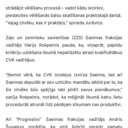
strādājot vēlēšanu procesā – vadot kādu iecirkni,
piedaloties vēlēšanās balsu skaitīšanas praktiskajā darbā.
“Vajag cilvēku, kas ir praktiķis,” sprieda Jurēvics.
Zaļo un zemnieku savienības (ZZS) Saeimas frakcijas
vadītājs Harijs Rokpelnis pauda, ka, viņaprāt, papildu
kritēriju uzlikšana likumā nepalīdzētu atrast kvalificētākus
CVK vadītājus.
“Ņemot vērā, ka CVK locekļus izvirza Saeima, tad arī
Saeimas deputāti ar sev uzticēto mandātu atbild par to, ka
šis cilvēks būs spējīgs labi pildīt savus pienākumus,”
sacīja Rokpelnis, norādot, ka mēģināt likumā katru lietu
procedurāli atrunāt līdz pēdējam sīkumam nav produktīvi.
Arī “Progresīvo” Saeimas frakcijas vadītājs Andris
Šuvajevs norādīja, ka viņš šobrīd neredz pamatu