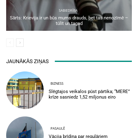
SABIEDRĪBA
Sārts: Krievija ir un būs mums drauds, bet tas nenozīmē –
tūlīt un tagad
JAUNĀKĀS ZIŅAS
BIZNESS
Slēgtajos veikalos pūst pārtika; “MERE”
krīze sasniedz 1,52 miljonus eiro
PASAULĒ
Vācija brīdina par regulāriem