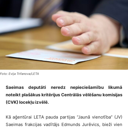
Foto: Evija Trifanova/LETA
Saeimas deputāti neredz nepieciešamību likumā
noteikt plašākus kritērijus Centrālās vēlēšanu komisijas
(CVK) locekļu izvēlē.
Kā aģentūrai LETA pauda partijas “Jaunā vienotība” (JV)
Saeimas frakcijas vadītājs Edmunds Jurēvics, bieži vien