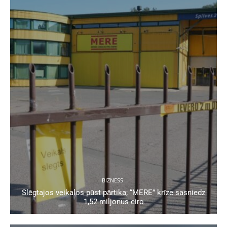
BIZNESS
Slēgtajos veikalos pūst pārtika; “MERE” krīze sasniedz
1,52 miljonus eiro