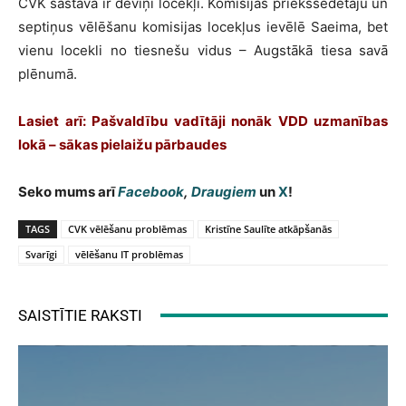
CVK sastāvā ir deviņi locekļi. Komisijas priekšsēdētāju un
septiņus vēlēšanu komisijas locekļus ievēlē Saeima, bet
vienu locekli no tiesnešu vidus – Augstākā tiesa savā
plēnumā.
Lasiet arī: Pašvaldību vadītāji nonāk VDD uzmanības
lokā – sākas pielaižu pārbaudes
Seko mums arī
Facebook
,
Draugiem
un
X
!
TAGS
CVK vēlēšanu problēmas
Kristīne Saulīte atkāpšanās
Svarīgi
vēlēšanu IT problēmas
SAISTĪTIE RAKSTI