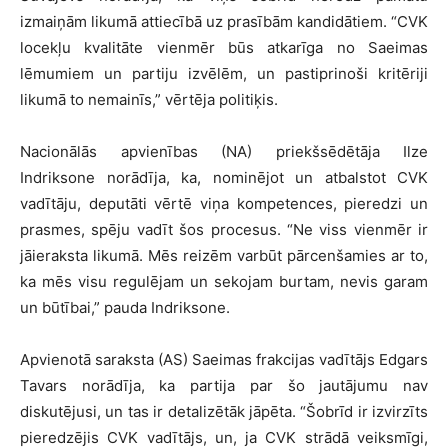
izmaiņām likumā attiecībā uz prasībām kandidātiem. “CVK
locekļu kvalitāte vienmēr būs atkarīga no Saeimas
lēmumiem un partiju izvēlēm, un pastiprinoši kritēriji
likumā to nemainīs,” vērtēja politiķis.
Nacionālās apvienības (NA) priekšsēdētāja Ilze
Indriksone norādīja, ka, nominējot un atbalstot CVK
vadītāju, deputāti vērtē viņa kompetences, pieredzi un
prasmes, spēju vadīt šos procesus. “Ne viss vienmēr ir
jāieraksta likumā. Mēs reizēm varbūt pārcenšamies ar to,
ka mēs visu regulējam un sekojam burtam, nevis garam
un būtībai,” pauda Indriksone.
Apvienotā saraksta (AS) Saeimas frakcijas vadītājs Edgars
Tavars norādīja, ka partija par šo jautājumu nav
diskutējusi, un tas ir detalizētāk jāpēta. “Šobrīd ir izvirzīts
pieredzējis CVK vadītājs, un, ja CVK strādā veiksmīgi,