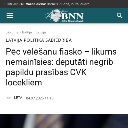
10.08.2026
EN
Vārda diena:
Brencis, Audris, Inuta, Audra
Sākums
Baltija
Latvija
LATVIJA
POLITIKA
SABIEDRĪBA
Pēc vēlēšanu fiasko – likums
nemainīsies: deputāti negrib
papildu prasības CVK
locekļiem
LETA
04.07.2025 11:15