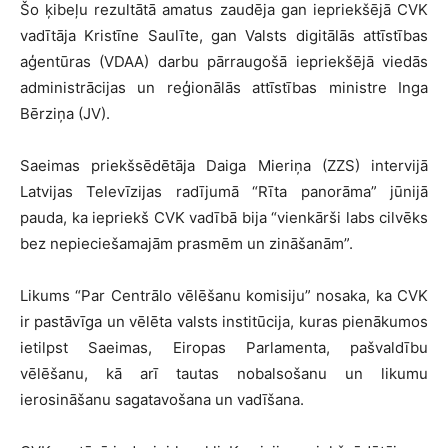
Šo ķibeļu rezultātā amatus zaudēja gan iepriekšējā CVK
vadītāja Kristīne Saulīte, gan Valsts digitālās attīstības
aģentūras (VDAA) darbu pārraugošā iepriekšējā viedās
administrācijas un reģionālās attīstības ministre Inga
Bērziņa (JV).
Saeimas priekšsēdētāja Daiga Mieriņa (ZZS) intervijā
Latvijas Televīzijas radījumā “Rīta panorāma” jūnijā
pauda, ka iepriekš CVK vadībā bija “vienkārši labs cilvēks
bez nepieciešamajām prasmēm un zināšanām”.
Likums “Par Centrālo vēlēšanu komisiju” nosaka, ka CVK
ir pastāvīga un vēlēta valsts institūcija, kuras pienākumos
ietilpst Saeimas, Eiropas Parlamenta, pašvaldību
vēlēšanu, kā arī tautas nobalsošanu un likumu
ierosināšanu sagatavošana un vadīšana.