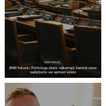
BNN FOKUSĀ
BNN fokusā | Politologa skats: nākamajā Saeimā varas
sadalījums var apmest kūleni