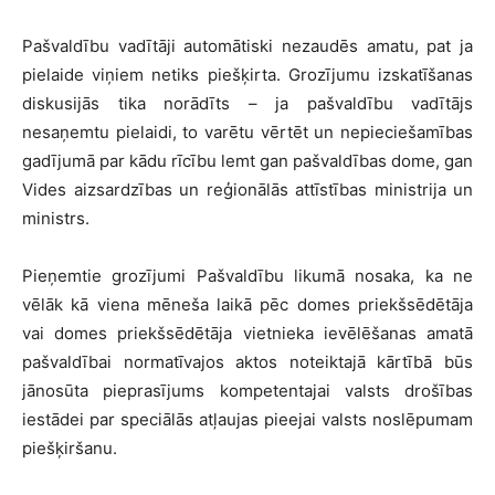
Pašvaldību vadītāji automātiski nezaudēs amatu, pat ja
pielaide viņiem netiks piešķirta. Grozījumu izskatīšanas
diskusijās tika norādīts – ja pašvaldību vadītājs
nesaņemtu pielaidi, to varētu vērtēt un nepieciešamības
gadījumā par kādu rīcību lemt gan pašvaldības dome, gan
Vides aizsardzības un reģionālās attīstības ministrija un
ministrs.
Pieņemtie grozījumi Pašvaldību likumā nosaka, ka ne
vēlāk kā viena mēneša laikā pēc domes priekšsēdētāja
vai domes priekšsēdētāja vietnieka ievēlēšanas amatā
pašvaldībai normatīvajos aktos noteiktajā kārtībā būs
jānosūta pieprasījums kompetentajai valsts drošības
iestādei par speciālās atļaujas pieejai valsts noslēpumam
piešķiršanu.