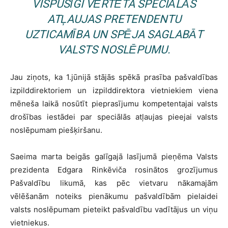
VISPUSĪGI VĒRTĒTA SPECIĀLĀS
ATĻAUJAS PRETENDENTU
UZTICAMĪBA UN SPĒJA SAGLABĀT
VALSTS NOSLĒPUMU.
Jau ziņots, ka 1.jūnijā stājās spēkā prasība pašvaldības
izpilddirektoriem un izpilddirektora vietniekiem viena
mēneša laikā nosūtīt pieprasījumu kompetentajai valsts
drošības iestādei par speciālās atļaujas pieejai valsts
noslēpumam piešķiršanu.
Saeima marta beigās galīgajā lasījumā pieņēma Valsts
prezidenta Edgara Rinkēviča rosinātos grozījumus
Pašvaldību likumā, kas pēc vietvaru nākamajām
vēlēšanām noteiks pienākumu pašvaldībām pielaidei
valsts noslēpumam pieteikt pašvaldību vadītājus un viņu
vietniekus.