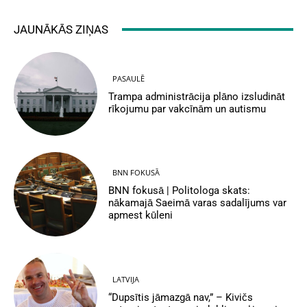
JAUNĀKĀS ZIŅAS
PASAULĒ
Trampa administrācija plāno izsludināt
rīkojumu par vakcīnām un autismu
BNN FOKUSĀ
BNN fokusā | Politologa skats:
nākamajā Saeimā varas sadalījums var
apmest kūleni
LATVIJA
“Dupsītis jāmazgā nav,” – Kivičs