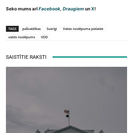
Seko mums arī
Facebook
,
Draugiem
un
X
!
TAGS
pašvaldības
Svarīgi
Valsts noslēpuma pielaide
valsts noslēpums
VDD
SAISTĪTIE RAKSTI