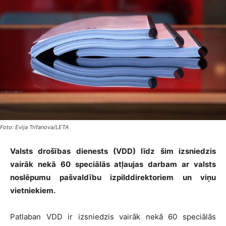
Foto: Evija Trifanova/LETA
Valsts drošības dienests (VDD) līdz šim izsniedzis
vairāk nekā 60 speciālās atļaujas darbam ar valsts
noslēpumu pašvaldību izpilddirektoriem un viņu
vietniekiem.
Patlaban VDD ir izsniedzis vairāk nekā 60 speciālās