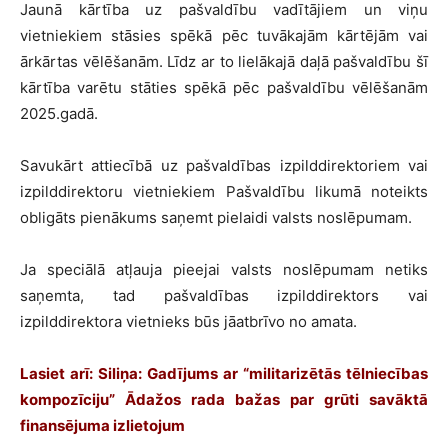
Jaunā kārtība uz pašvaldību vadītājiem un viņu
vietniekiem stāsies spēkā pēc tuvākajām kārtējām vai
ārkārtas vēlēšanām. Līdz ar to lielākajā daļā pašvaldību šī
kārtība varētu stāties spēkā pēc pašvaldību vēlēšanām
2025.gadā.
Savukārt attiecībā uz pašvaldības izpilddirektoriem vai
izpilddirektoru vietniekiem Pašvaldību likumā noteikts
obligāts pienākums saņemt pielaidi valsts noslēpumam.
Ja speciālā atļauja pieejai valsts noslēpumam netiks
saņemta, tad pašvaldības izpilddirektors vai
izpilddirektora vietnieks būs jāatbrīvo no amata.
Lasiet arī: Siliņa: Gadījums ar “militarizētās tēlniecības
kompozīciju” Ādažos rada bažas par grūti savāktā
finansējuma izlietojum