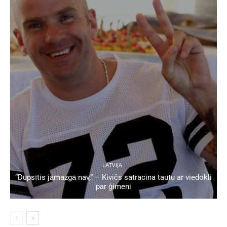
LATVIJA
“Dupsītis jāmazgā nav,” – Kivičs satracina tautu ar viedokli
par ģimeni