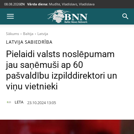
08.08.2026
EN
Vārda diena:
Mudīte, Vladislavs, Vladislava
Sākums
Baltija
Latvija
LATVIJA
SABIEDRĪBA
Pielaidi valsts noslēpumam
jau saņēmuši ap 60
pašvaldību izpilddirektori un
viņu vietnieki
LETA
23.10.2024 13:05