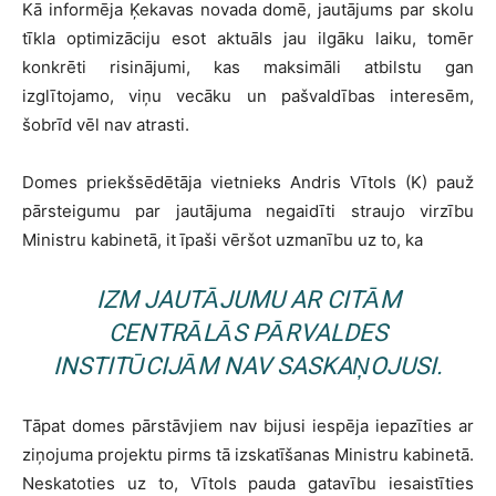
Kā informēja Ķekavas novada domē, jautājums par skolu
tīkla optimizāciju esot aktuāls jau ilgāku laiku, tomēr
konkrēti risinājumi, kas maksimāli atbilstu gan
izglītojamo, viņu vecāku un pašvaldības interesēm,
šobrīd vēl nav atrasti.
Domes priekšsēdētāja vietnieks Andris Vītols (K) pauž
pārsteigumu par jautājuma negaidīti straujo virzību
Ministru kabinetā, it īpaši vēršot uzmanību uz to, ka
IZM JAUTĀJUMU AR CITĀM
CENTRĀLĀS PĀRVALDES
INSTITŪCIJĀM NAV SASKAŅOJUSI.
Tāpat domes pārstāvjiem nav bijusi iespēja iepazīties ar
ziņojuma projektu pirms tā izskatīšanas Ministru kabinetā.
Neskatoties uz to, Vītols pauda gatavību iesaistīties