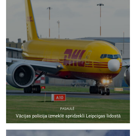
PASAULĒ
Vācijas policija izmeklē spridzekli Leipcigas lidostā