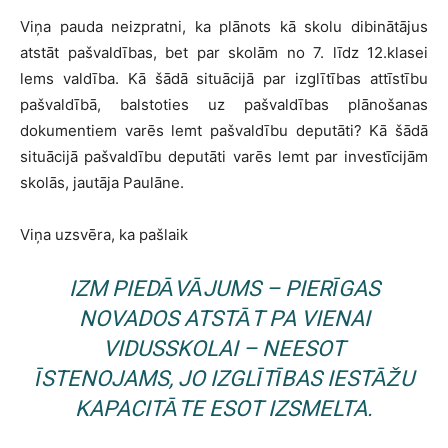
Viņa pauda neizpratni, ka plānots kā skolu dibinātājus
atstāt pašvaldības, bet par skolām no 7. līdz 12.klasei
lems valdība. Kā šādā situācijā par izglītības attīstību
pašvaldībā, balstoties uz pašvaldības plānošanas
dokumentiem varēs lemt pašvaldību deputāti? Kā šādā
situācijā pašvaldību deputāti varēs lemt par investīcijām
skolās, jautāja Paulāne.
Viņa uzsvēra, ka pašlaik
IZM PIEDĀVĀJUMS – PIERĪGAS
NOVADOS ATSTĀT PA VIENAI
VIDUSSKOLAI – NEESOT
ĪSTENOJAMS, JO IZGLĪTĪBAS IESTĀŽU
KAPACITĀTE ESOT IZSMELTA.