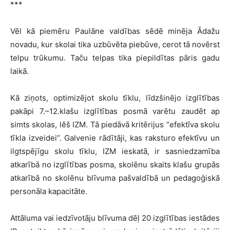
***
Vēl kā piemēru Paulāne valdības sēdē minēja Ādažu
novadu, kur skolai tika uzbūvēta piebūve, cerot tā novērst
telpu trūkumu. Taču telpas tika piepildītas pāris gadu
laikā.
Kā ziņots, optimizējot skolu tīklu, līdzšinējo izglītības
pakāpi 7.–12.klašu izglītības posmā varētu zaudēt ap
simts skolas, lēš IZM. Tā piedāvā kritērijus “efektīva skolu
tīkla izveidei”. Galvenie rādītāji, kas raksturo efektīvu un
ilgtspējīgu skolu tīklu, IZM ieskatā, ir sasniedzamība
atkarībā no izglītības posma, skolēnu skaits klašu grupās
atkarībā no skolēnu blīvuma pašvaldībā un pedagoģiskā
personāla kapacitāte.
Attāluma vai iedzīvotāju blīvuma dēļ 20 izglītības iestādes