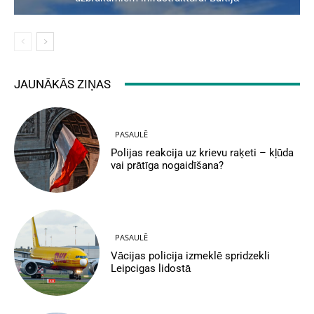
JAUNĀKĀS ZIŅAS
PASAULĒ
Polijas reakcija uz krievu raķeti – kļūda
vai prātīga nogaidīšana?
PASAULĒ
Vācijas policija izmeklē spridzekli
Leipcigas lidostā