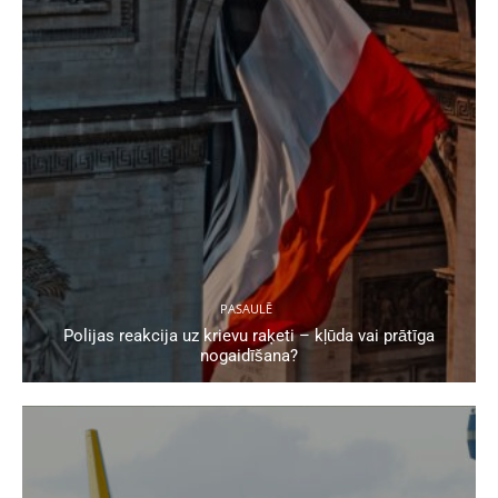
PASAULĒ
Polijas reakcija uz krievu raķeti – kļūda vai prātīga
nogaidīšana?