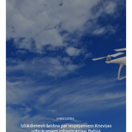
SABIEDRĪBA
Izlūkdienesti brīdina par iespējamiem Krievijas
uzbrukumiem infrastruktūrai Baltijā