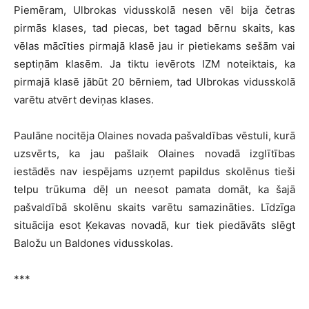
Piemēram, Ulbrokas vidusskolā nesen vēl bija četras
pirmās klases, tad piecas, bet tagad bērnu skaits, kas
vēlas mācīties pirmajā klasē jau ir pietiekams sešām vai
septiņām klasēm. Ja tiktu ievērots IZM noteiktais, ka
pirmajā klasē jābūt 20 bērniem, tad Ulbrokas vidusskolā
varētu atvērt deviņas klases.
Paulāne nocitēja Olaines novada pašvaldības vēstuli, kurā
uzsvērts, ka jau pašlaik Olaines novadā izglītības
iestādēs nav iespējams uzņemt papildus skolēnus tieši
telpu trūkuma dēļ un neesot pamata domāt, ka šajā
pašvaldībā skolēnu skaits varētu samazināties. Līdzīga
situācija esot Ķekavas novadā, kur tiek piedāvāts slēgt
Baložu un Baldones vidusskolas.
***