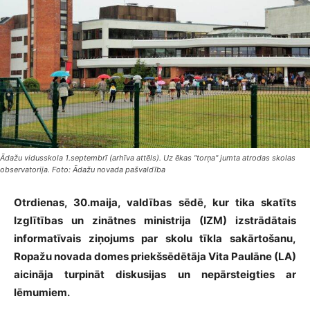
Ādažu vidusskola 1.septembrī (arhīva attēls). Uz ēkas "torņa" jumta atrodas skolas
observatorija. Foto: Ādažu novada pašvaldība
Otrdienas, 30.maija, valdības sēdē, kur tika skatīts
Izglītības un zinātnes ministrija (IZM) izstrādātais
informatīvais ziņojums par skolu tīkla sakārtošanu,
Ropažu novada domes priekšsēdētāja Vita Paulāne (LA)
aicināja turpināt diskusijas un nepārsteigties ar
lēmumiem.