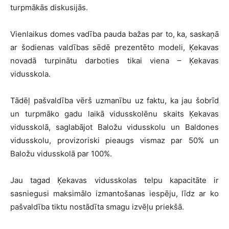
turpmākās diskusijās.
Vienlaikus domes vadība pauda bažas par to, ka, saskaņā
ar šodienas valdības sēdē prezentēto modeli, Ķekavas
novadā turpinātu darboties tikai viena – Ķekavas
vidusskola.
Tādēļ pašvaldība vērš uzmanību uz faktu, ka jau šobrīd
un turpmāko gadu laikā vidusskolēnu skaits Ķekavas
vidusskolā, saglabājot Baložu vidusskolu un Baldones
vidusskolu, provizoriski pieaugs vismaz par 50% un
Baložu vidusskolā par 100%.
Jau tagad Ķekavas vidusskolas telpu kapacitāte ir
sasniegusi maksimālo izmantošanas iespēju, līdz ar ko
pašvaldība tiktu nostādīta smagu izvēļu priekšā.