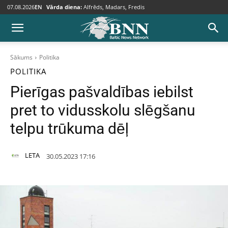
07.08.2026
EN
Vārda diena:
Alfrēds, Madars, Fredis
Sākums
Politika
POLITIKA
Pierīgas pašvaldības iebilst
pret to vidusskolu slēgšanu
telpu trūkuma dēļ
LETA
30.05.2023 17:16