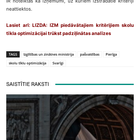
IR noteiktas kā izņēmumi, uz kuriem izstrādātie kritēriji
neattiektos.
Lasiet arī:
LIZDA: IZM piedāvātajiem kritērijiem skolu
tīkla optimizācijai trūkst padziļinātas analīzes
TAGS
Izglītības un zinātnes ministrija
pašvaldības
Pierīga
skolu tīklu optimizācija
Svarīgi
SAISTĪTIE RAKSTI