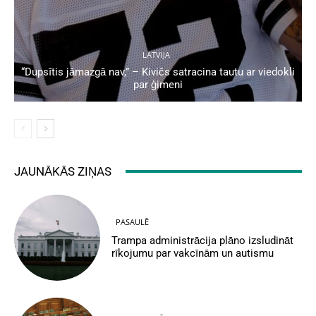
LATVIJA
“Dupsītis jāmazgā nav,” – Kivičs satracina tautu ar viedokli
par ģimeni
JAUNĀKĀS ZIŅAS
PASAULĒ
Trampa administrācija plāno izsludināt
rīkojumu par vakcīnām un autismu