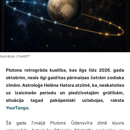
Ilustrācija: ChatGPT
Plutona retrogrāda kustība, kas ilgs līdz 2026. gada
oktobrim, nesīs ilgi gaidītas pārmaiņas četrām zodiaka
zīmēm. Astroloģe Helēna Hatora atzīmē, ka, neskatoties
uz izaicinošo periodu un piedzīvotajām grūtībām,
situācija tagad pakāpeniski uzlabojas, raksta
YourTango
.
Šā gada 7.maijā Plutons Ūdensvīra zīmē kļuvis