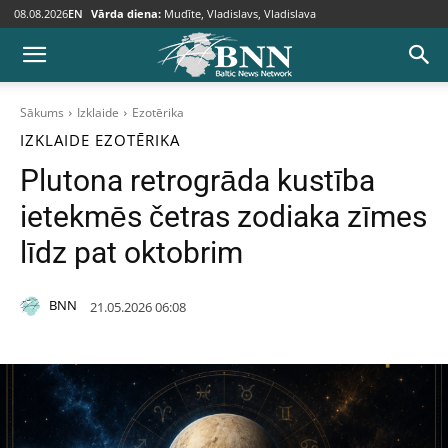
08.08.2026
EN
Vārda diena:
Mudīte, Vladislavs, Vladislava
Sākums
Izklaide
Ezotērika
IZKLAIDE
EZOTĒRIKA
Plutona retrogrāda kustība
ietekmēs četras zodiaka zīmes
līdz pat oktobrim
BNN
21.05.2026 06:08