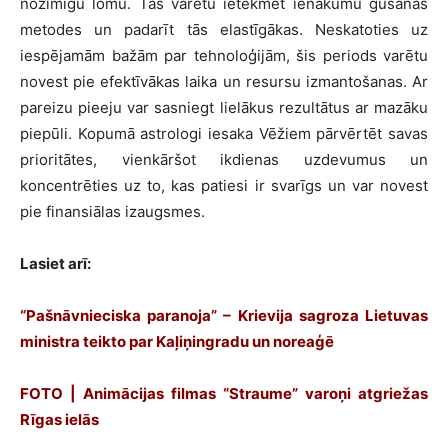
nozīmīgu lomu. Tas varētu ietekmēt ienākumu gūšanas
metodes un padarīt tās elastīgākas. Neskatoties uz
iespējamām bažām par tehnoloģijām, šis periods varētu
novest pie efektīvākas laika un resursu izmantošanas. Ar
pareizu pieeju var sasniegt lielākus rezultātus ar mazāku
piepūli. Kopumā astrologi iesaka Vēžiem pārvērtēt savas
prioritātes, vienkāršot ikdienas uzdevumus un
koncentrēties uz to, kas patiesi ir svarīgs un var novest
pie finansiālas izaugsmes.
Lasiet arī:
“Pašnāvnieciska paranoja” – Krievija sagroza Lietuvas
ministra teikto par Kaļiņingradu un noreaģē
FOTO | Animācijas filmas “Straume” varoņi atgriežas
Rīgas ielās