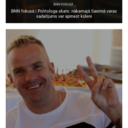
BNN FOKUSĀ
BNN fokusā | Politologa skats: nākamajā Saeimā varas
sadalījums var apmest kūleni