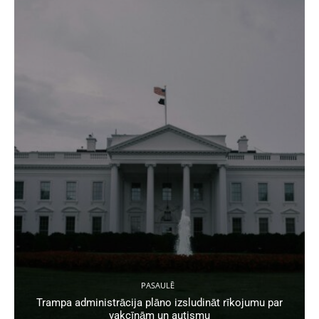
PASAULĒ
Trampa administrācija plāno izsludināt rīkojumu par
vakcīnām un autismu