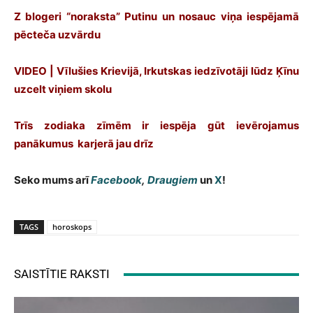
Z blogeri “noraksta” Putinu un nosauc viņa iespējamā
pēcteča uzvārdu
VIDEO | Vīlušies Krievijā, Irkutskas iedzīvotāji lūdz Ķīnu
uzcelt viņiem skolu
Trīs zodiaka zīmēm ir iespēja gūt ievērojamus
panākumus karjerā jau drīz
Seko mums arī
Facebook
,
Draugiem
un
X
!
TAGS
horoskops
SAISTĪTIE RAKSTI