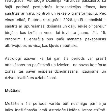
retrogrāds. Astroloģe Džeimija Pārtridža paskaidro, ka
šajā periodā pastiprinās introspekcijas tēmas, kas
saistītas ar varu, kontroli un iekšējo transformāciju. Pēc
viņas teiktā, Plutona retrogrāds 2026. gadā simboliski ir
saistīts ar upurēšanās, došanas un dziļu iekšējo “pāreju”
idejām, kas iznīcina veco, lai ieviestu jauno. Līdz 15.
oktobrim šī enerģija būs īpaši manāma, pakāpeniski
atbrīvojoties no visa, kas kļuvis nebūtisks.
Astrologi uzsver, ka, lai gan šis periods var prasīt
atteikšanos no pazīstamā un iziešanu no savas komforta
zonas, tas paver iespējas dziedināšanai, izaugsmei un
dzīves kvalitātes uzlabošanai.
Mežāzis
Mežāžiem šis periods varētu būt nozīmīgu pārmaiņu
laiks, īpaši finanšu jomā. Astroloģe Helēna Hatora atzīmē,