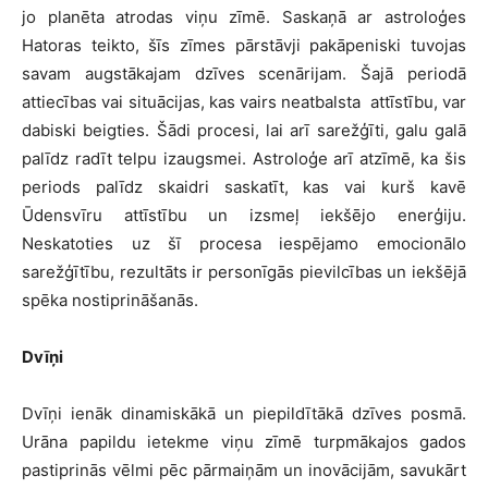
jo planēta atrodas viņu zīmē. Saskaņā ar astroloģes
Hatoras teikto, šīs zīmes pārstāvji pakāpeniski tuvojas
savam augstākajam dzīves scenārijam. Šajā periodā
attiecības vai situācijas, kas vairs neatbalsta attīstību, var
dabiski beigties. Šādi procesi, lai arī sarežģīti, galu galā
palīdz radīt telpu izaugsmei. Astroloģe arī atzīmē, ka šis
periods palīdz skaidri saskatīt, kas vai kurš kavē
Ūdensvīru attīstību un izsmeļ iekšējo enerģiju.
Neskatoties uz šī procesa iespējamo emocionālo
sarežģītību, rezultāts ir personīgās pievilcības un iekšējā
spēka nostiprināšanās.
Dvīņi
Dvīņi ienāk dinamiskākā un piepildītākā dzīves posmā.
Urāna papildu ietekme viņu zīmē turpmākajos gados
pastiprinās vēlmi pēc pārmaiņām un inovācijām, savukārt