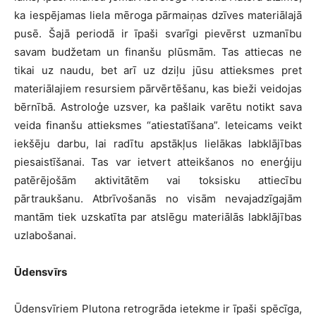
ka iespējamas liela mēroga pārmaiņas dzīves materiālajā
pusē. Šajā periodā ir īpaši svarīgi pievērst uzmanību
savam budžetam un finanšu plūsmām. Tas attiecas ne
tikai uz naudu, bet arī uz dziļu jūsu attieksmes pret
materiālajiem resursiem pārvērtēšanu, kas bieži veidojas
bērnībā. Astroloģe uzsver, ka pašlaik varētu notikt sava
veida finanšu attieksmes “atiestatīšana”. Ieteicams veikt
iekšēju darbu, lai radītu apstākļus lielākas labklājības
piesaistīšanai. Tas var ietvert atteikšanos no enerģiju
patērējošām aktivitātēm vai toksisku attiecību
pārtraukšanu. Atbrīvošanās no visām nevajadzīgajām
mantām tiek uzskatīta par atslēgu materiālās labklājības
uzlabošanai.
Ūdensvīrs
Ūdensvīriem Plutona retrogrāda ietekme ir īpaši spēcīga,