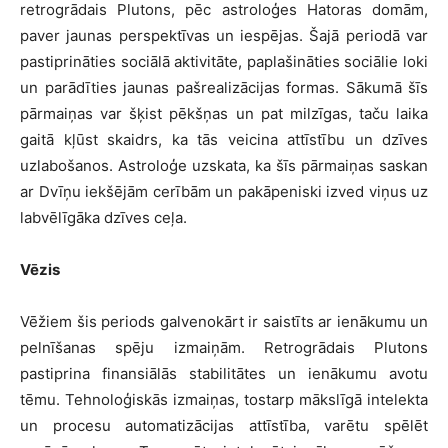
retrogrādais Plutons, pēc astroloģes Hatoras domām,
paver jaunas perspektīvas un iespējas. Šajā periodā var
pastiprināties sociālā aktivitāte, paplašināties sociālie loki
un parādīties jaunas pašrealizācijas formas. Sākumā šīs
pārmaiņas var šķist pēkšņas un pat milzīgas, taču laika
gaitā kļūst skaidrs, ka tās veicina attīstību un dzīves
uzlabošanos. Astroloģe uzskata, ka šīs pārmaiņas saskan
ar Dvīņu iekšējām cerībām un pakāpeniski izved viņus uz
labvēlīgāka dzīves ceļa.
Vēzis
Vēžiem šis periods galvenokārt ir saistīts ar ienākumu un
pelnīšanas spēju izmaiņām. Retrogrādais Plutons
pastiprina finansiālās stabilitātes un ienākumu avotu
tēmu. Tehnoloģiskās izmaiņas, tostarp mākslīgā intelekta
un procesu automatizācijas attīstība, varētu spēlēt