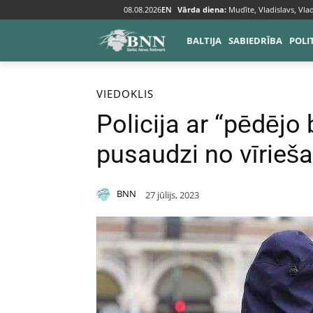
08.08.2026
EN
Vārda diena:
Mudīte, Vladislavs, Vlad
BALTIJA
SABIEDRĪBA
POLI
Sākums
Viedoklis
VIEDOKLIS
Policija ar “pēdējo
pusaudzi no vīrieš
BNN
27 jūlijs, 2023