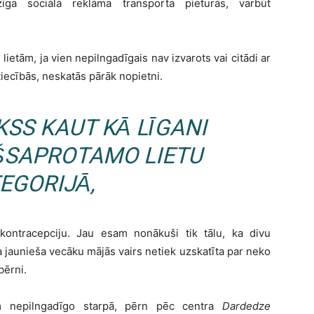
īga sociālā reklāma transporta pieturās, varbūt
lietām, ja vien nepilngadīgais nav izvarots vai citādi ar
tiecībās, neskatās pārāk nopietni.
SS KAUT KĀ LĪGANI
ŠSAPROTAMO LIETU
EGORIJĀ,
kontracepciju. Jau esam nonākuši tik tālu, ka divu
 jaunieša vecāku mājās vairs netiek uzskatīta par neko
bērni.
ām nepilngadīgo starpā, pērn pēc centra
Dardedze