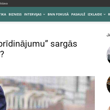
islava
TIKA
BIZNESS
INTERVIJAS
BNN FOKUSĀ
PASAULĒ
IZKLAIDE
J
 brīdinājumu” sargās
a?