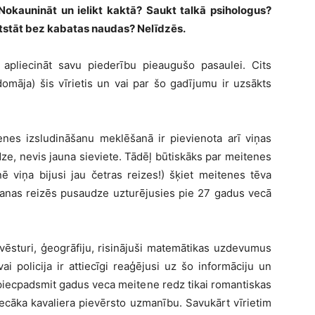
 Nokaunināt un ielikt kaktā? Saukt talkā psihologus?
n atstāt bez kabatas naudas? Nelīdzēs.
 apliecināt savu piederību pieaugušo pasaulei. Cits
domāja) šis vīrietis un vai par šo gadījumu ir uzsākts
enes izsludināšanu meklēšanā ir pievienota arī viņas
dze, nevis jauna sieviete. Tādēļ būtiskāks par meitenes
 viņa bijusi jau četras reizes!) šķiet meitenes tēva
ušanas reizēs pusaudze uzturējusies pie 27 gadus vecā
 vēsturi, ģeogrāfiju, risinājuši matemātikas uzdevumus
ai policija ir attiecīgi reaģējusi uz šo informāciju un
s piecpadsmit gadus veca meitene redz tikai romantiskas
vecāka kavaliera pievērsto uzmanību. Savukārt vīrietim