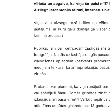
vīrieša un apgalvo, ka viņa šo puisi mīl?
Aizliegt lietot mobilo tālruni, internetu u
Viņai visu aizsegs rozā brilles un vēlme
jautājums, ar kuru galu domāja (ja vispār 
kriminālprocess?
Publikācijām par četrpadsmitgadīgās meit
fotogrāfija. No tās uz lasītāju raugās pusau
klaiņošanas epizodēm (bezvēsts prombūtnē
medijiem teiktais, ka arī iepriekšējās paz
vīrieša.
Protams, var pieņemt, ka viņi runājuši par
vai spēlējuši šahu. Tomēr gribētos zināt, v
iztaujājusi arī pašu vīrieti? Varbūt nepilnu
attiecības un jūtas glaimota par 13 gadus 