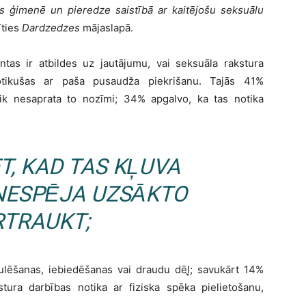
as ģimenē un pieredze saistībā ar kaitējošu seksuālu
īties
Dardzedzes
mājaslapā.
tas ir atbildes uz jautājumu, vai seksuāla rakstura
otikušas ar paša pusaudža piekrišanu. Tajās 41%
aik nesaprata to nozīmi; 34% apgalvo, ka tas notika
ET, KAD TAS KĻUVA
 NESPĒJA UZSĀKTO
RTRAUKT;
pulēšanas, iebiedēšanas vai draudu dēļ̧; savukārt 14%
stura darbības notika ar fiziska spēka pielietošanu,