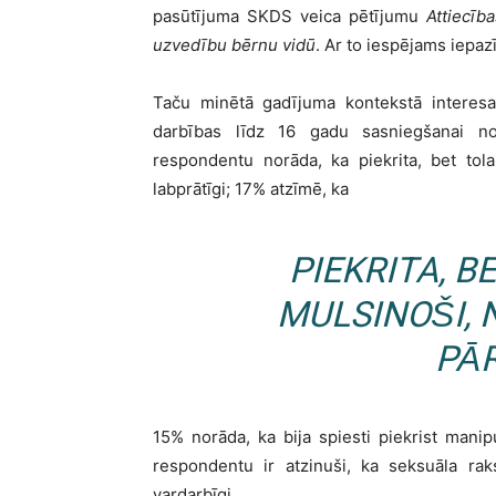
pasūtījuma SKDS veica pētījumu
Attiecīb
uzvedību bērnu vidū
. Ar to iespējams iepaz
Taču minētā gadījuma kontekstā interesan
darbības līdz 16 gadu sasniegšanai n
respondentu norāda, ka piekrita, bet tol
labprātīgi; 17% atzīmē, ka
PIEKRITA, B
MULSINOŠI,
PĀ
15% norāda, ka bija spiesti piekrist mani
respondentu ir atzinuši, ka seksuāla rak
vardarbīgi.