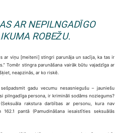
BAS AR NEPILNGADĪGO
LIKUMA ROBEŽU.
ar viņu [meiteni] stingri parunāja un sacīja, ka tas ir
es.” Tomēr stingra parunāšana vairāk būtu vajadzīga ar
šķiet, neapzinās, ar ko riskē.
 – sešpadsmit gadu vecumu nesasniegušu – jauniešu
ījusi pilngadīga persona, ir krimināli sodāms noziegums?
ā (Seksuāla rakstura darbības ar personu, kura nav
162.1 pantā (Pamudināšana iesaistīties seksuālās