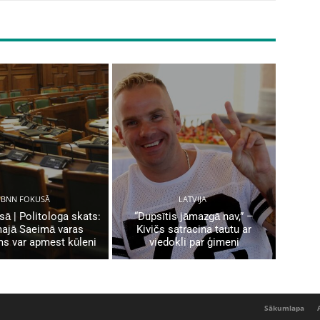
BNN FOKUSĀ
LATVIJA
ā | Politologa skats:
“Dupsītis jāmazgā nav,” –
ajā Saeimā varas
Kivičs satracina tautu ar
ms var apmest kūleni
viedokli par ģimeni
Sākumlapa