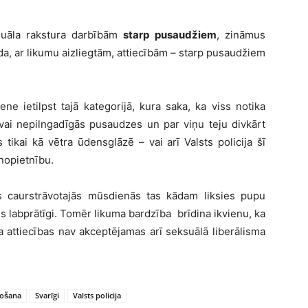
ksuāla rakstura darbībām
starp pusaudžiem
, zināmus
ida, ar likumu aizliegtām, attiecībām – starp pusaudžiem
ne ietilpst tajā kategorijā, kura saka, ka viss notika
, vai nepilngadīgās pusaudzes un par viņu teju divkārt
s tikai kā vētra ūdensglāzē – vai arī Valsts policija šī
nopietnību.
tes caurstrāvotajās mūsdienās tas kādam liksies pupu
ijis labprātīgi. Tomēr likuma bardzība brīdina ikvienu, ka
 attiecības nav akceptējamas arī seksuālā liberālisma
tošana
Svarīgi
Valsts policija