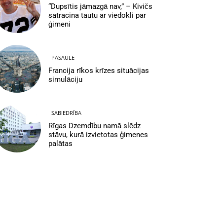
“Dupsītis jāmazgā nav,” – Kivičs
satracina tautu ar viedokli par
ģimeni
PASAULĒ
Francija rīkos krīzes situācijas
simulāciju
SABIEDRĪBA
Rīgas Dzemdību namā slēdz
stāvu, kurā izvietotas ģimenes
palātas