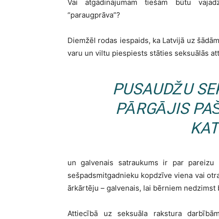
Vai atgādinājumam tiešām būtu vajadz
“paraugprāva”?
Diemžēl rodas iespaids, ka Latvijā uz šādām 
varu un viltu piespiests stāties seksuālās at
PUSAUDŽU SEK
PĀRGĀJIS PA
KAT
un galvenais satraukums ir par pareizu 
sešpadsmitgadnieku kopdzīve viena vai otra
ārkārtēju – galvenais, lai bērniem nedzimst 
Attiecībā uz seksuāla rakstura darbīb