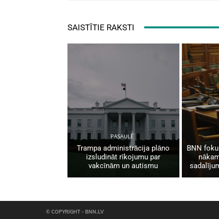
SAISTĪTIE RAKSTI
PASAULĒ
Trampa administrācija plāno
BNN fokus
izsludināt rīkojumu par
nākam
vakcīnām un autismu
sadalīju
© COPYRIGHT - BNN.LV