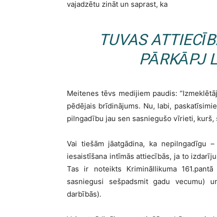
vajadzētu zināt un saprast, ka
TUVAS ATTIECĪ
PĀRKĀPJ 
Meitenes tēvs medijiem paudis: “Izmeklētājs 
pēdējais brīdinājums. Nu, labi, paskatīsimi
pilngadību jau sen sasniegušo vīrieti, kurš, 
Vai tiešām jāatgādina, ka nepilngadīgu
iesaistīšana intīmās attiecībās, ja to izdar
Tas ir noteikts Krimināllikuma 161.pant
sasniegusi sešpadsmit gadu vecumu) un 
darbībās).