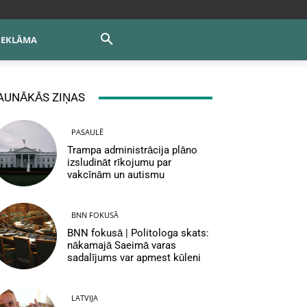
REKLĀMA
AUNĀKĀS ZIŅAS
PASAULĒ
Trampa administrācija plāno
izsludināt rīkojumu par
vakcīnām un autismu
BNN FOKUSĀ
BNN fokusā | Politologa skats:
nākamajā Saeimā varas
sadalījums var apmest kūleni
LATVIJA