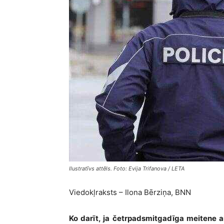
Ilustratīvs attēls. Foto: Evija Trifanova / LETA
Viedokļraksts – Ilona Bērziņa, BNN
Ko darīt, ja četrpadsmitgadīga meitene 