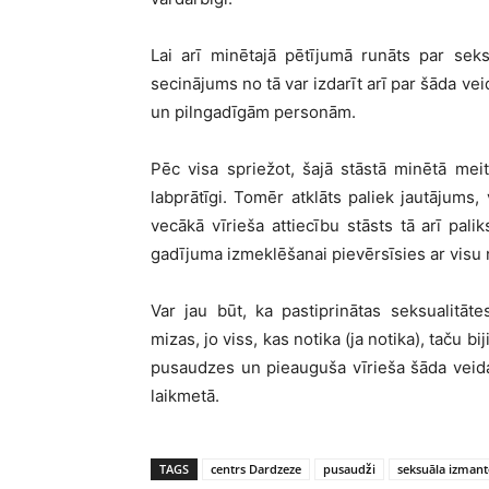
Lai arī minētajā pētījumā runāts par se
secinājums no tā var izdarīt arī par šāda ve
un pilngadīgām personām.
Pēc visa spriežot, šajā stāstā minētā meite
labprātīgi. Tomēr atklāts paliek jautājums
vecākā vīrieša attiecību stāsts tā arī palik
gadījuma izmeklēšanai pievērsīsies ar visu 
Var jau būt, ka pastiprinātas seksualitā
mizas, jo viss, kas notika (ja notika), taču b
pusaudzes un pieauguša vīrieša šāda veida
laikmetā.
TAGS
centrs Dardzeze
pusaudži
seksuāla izman