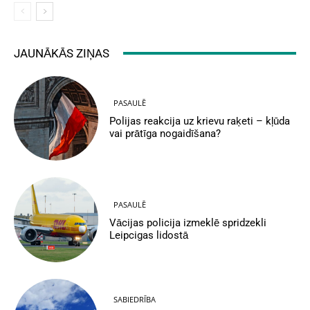
JAUNĀKĀS ZIŅAS
PASAULĒ
Polijas reakcija uz krievu raķeti – kļūda
vai prātīga nogaidīšana?
PASAULĒ
Vācijas policija izmeklē spridzekli
Leipcigas lidostā
SABIEDRĪBA