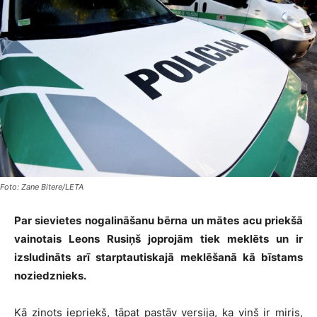
Foto: Zane Bitere/LETA
Par sievietes nogalināšanu bērna un mātes acu priekšā
vainotais Leons Rusiņš joprojām tiek meklēts un ir
izsludināts arī starptautiskajā meklēšanā kā bīstams
noziedznieks.
Kā ziņots iepriekš, tāpat pastāv versija, ka viņš ir miris,