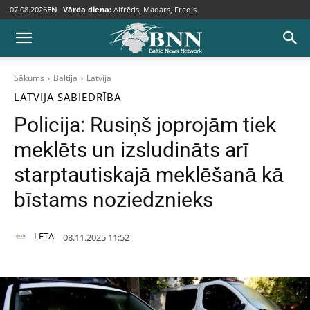
07.08.2026
EN
Vārda diena:
Alfrēds, Madars, Fredis
Sākums
Baltija
Latvija
LATVIJA
SABIEDRĪBA
Policija: Rusiņš joprojām tiek
meklēts un izsludināts arī
starptautiskajā meklēšanā kā
bīstams noziedznieks
LETA
08.11.2025 11:52