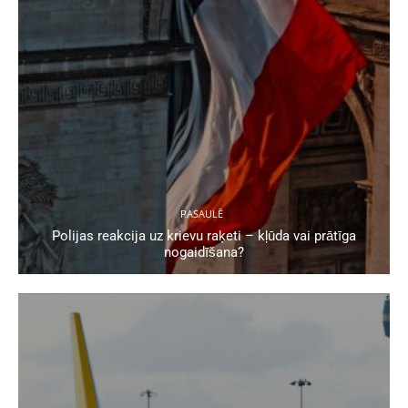
PASAULĒ
Polijas reakcija uz krievu raķeti – kļūda vai prātīga
nogaidīšana?