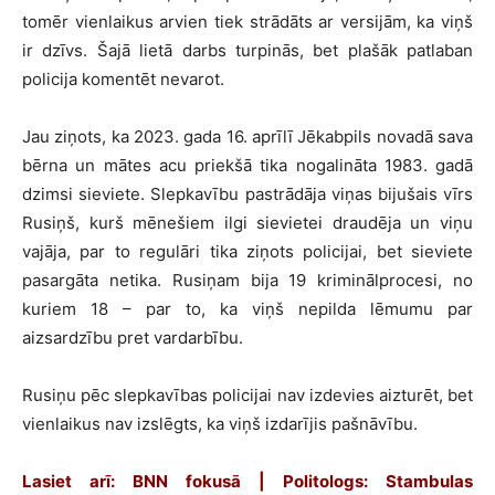
tomēr vienlaikus arvien tiek strādāts ar versijām, ka viņš
ir dzīvs. Šajā lietā darbs turpinās, bet plašāk patlaban
policija komentēt nevarot.
Jau ziņots, ka 2023. gada 16. aprīlī Jēkabpils novadā sava
bērna un mātes acu priekšā tika nogalināta 1983. gadā
dzimsi sieviete. Slepkavību pastrādāja viņas bijušais vīrs
Rusiņš, kurš mēnešiem ilgi sievietei draudēja un viņu
vajāja, par to regulāri tika ziņots policijai, bet sieviete
pasargāta netika. Rusiņam bija 19 kriminālprocesi, no
kuriem 18 – par to, ka viņš nepilda lēmumu par
aizsardzību pret vardarbību.
Rusiņu pēc slepkavības policijai nav izdevies aizturēt, bet
vienlaikus nav izslēgts, ka viņš izdarījis pašnāvību.
Lasiet arī: BNN fokusā | Politologs: Stambulas