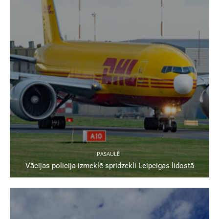
PASAULĒ
Vācijas policija izmeklē spridzekli Leipcigas lidostā