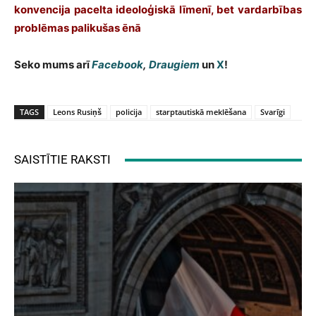
konvencija pacelta ideoloģiskā līmenī, bet vardarbības
problēmas palikušas ēnā
Seko mums arī
Facebook
,
Draugiem
un
X
!
TAGS
Leons Rusiņš
policija
starptautiskā meklēšana
Svarīgi
SAISTĪTIE RAKSTI