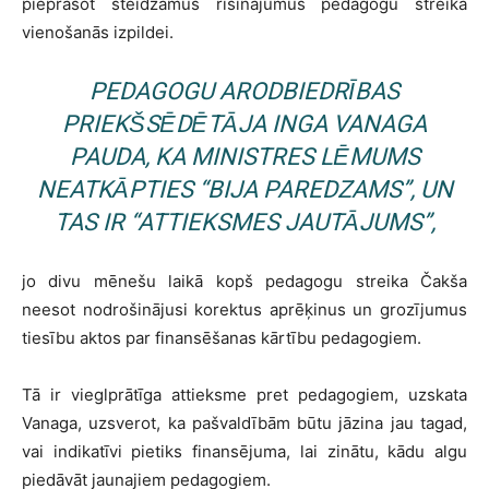
pieprasot steidzamus risinājumus pedagogu streika
vienošanās izpildei.
PEDAGOGU ARODBIEDRĪBAS
PRIEKŠSĒDĒTĀJA INGA VANAGA
PAUDA, KA MINISTRES LĒMUMS
NEATKĀPTIES “BIJA PAREDZAMS”, UN
TAS IR “ATTIEKSMES JAUTĀJUMS”,
jo divu mēnešu laikā kopš pedagogu streika Čakša
neesot nodrošinājusi korektus aprēķinus un grozījumus
tiesību aktos par finansēšanas kārtību pedagogiem.
Tā ir vieglprātīga attieksme pret pedagogiem, uzskata
Vanaga, uzsverot, ka pašvaldībām būtu jāzina jau tagad,
vai indikatīvi pietiks finansējuma, lai zinātu, kādu algu
piedāvāt jaunajiem pedagogiem.