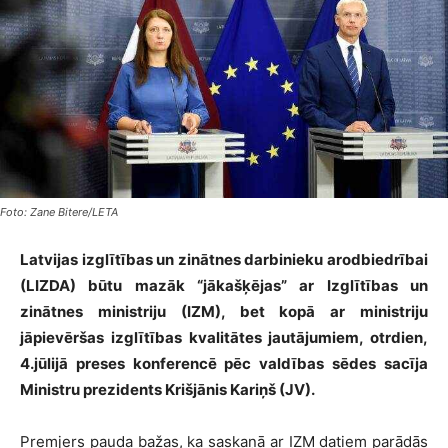
Foto: Zane Bitere/LETA
Latvijas izglītības un zinātnes darbinieku arodbiedrībai
(LIZDA) būtu mazāk “jākašķējas” ar Izglītības un
zinātnes ministriju (IZM), bet kopā ar ministriju
jāpievēršas izglītības kvalitātes jautājumiem, otrdien,
4.jūlijā preses konferencē pēc valdības sēdes sacīja
Ministru prezidents Krišjānis Kariņš (JV).
Premjers pauda bažas, ka saskaņā ar IZM datiem parādās