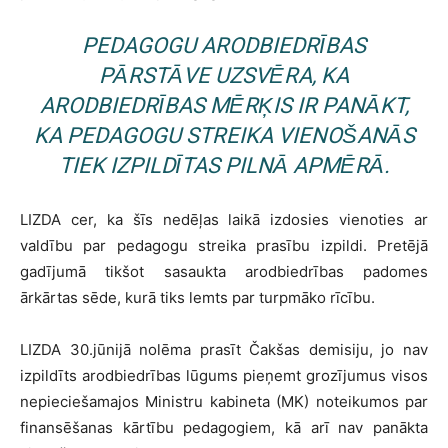
PEDAGOGU ARODBIEDRĪBAS
PĀRSTĀVE UZSVĒRA, KA
ARODBIEDRĪBAS MĒRĶIS IR PANĀKT,
KA PEDAGOGU STREIKA VIENOŠANĀS
TIEK IZPILDĪTAS PILNĀ APMĒRĀ.
LIZDA cer, ka šīs nedēļas laikā izdosies vienoties ar
valdību par pedagogu streika prasību izpildi. Pretējā
gadījumā tikšot sasaukta arodbiedrības padomes
ārkārtas sēde, kurā tiks lemts par turpmāko rīcību.
LIZDA 30.jūnijā nolēma prasīt Čakšas demisiju, jo nav
izpildīts arodbiedrības lūgums pieņemt grozījumus visos
nepieciešamajos Ministru kabineta (MK) noteikumos par
finansēšanas kārtību pedagogiem, kā arī nav panākta