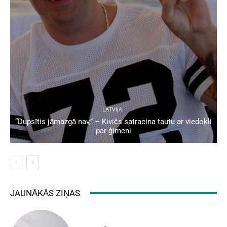
LATVIJA
“Dupsītis jāmazgā nav,” – Kivičs satracina tautu ar viedokli
par ģimeni
JAUNĀKĀS ZIŅAS