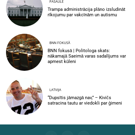
PASAULĒ
Trampa administrācija plāno izsludināt
rīkojumu par vakcīnām un autismu
BNN FOKUSĀ
BNN fokusā | Politologa skats:
nākamajā Saeimā varas sadalījums var
apmest kūleni
LATVIJA
“Dupsītis jāmazgā nav,” – Kivičs
satracina tautu ar viedokli par ģimeni