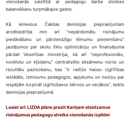
vienošanās saistībā ar pedagogu darba slodzes
balansēšanu turpmākajos gados.
Kā iemeslus Čakšas demisijas pieprasījumam
arodbiedrība min arī “nepārdomātu risinājumu
piedāvāšanu un pārsteidzīgu lēmumu pieņemšanu”
jautājumos par skolu tīklu optimizāciju un finansējuma
pārdali Veselības ministrijai, kā arī “neprofesionālu,
novēlotu un kļūdainu” centralizēto eksāmenu norisi un
rezultātu paziņošanu, kas “ir radījis haosu izglītības
iestādēs, izmisumu pedagogos, apjukumu un neziņu par
iespējām turpināt izglītošanos bērnos un vecākos”, teikts
demisijas pieprasījumā.
Lasiet arī:
LIZDA plāno prasīt Kariņam steidzamus
risinājumus pedagogu streika vienošanās izpildei