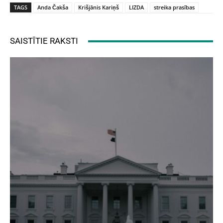
TAGS
Anda Čakša
Krišjānis Kariņš
LIZDA
streika prasības
SAISTĪTIE RAKSTI