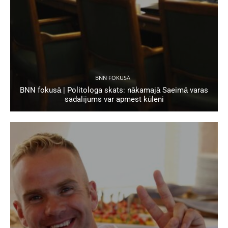
BNN FOKUSĀ
BNN fokusā | Politologa skats: nākamajā Saeimā varas
sadalījums var apmest kūleni