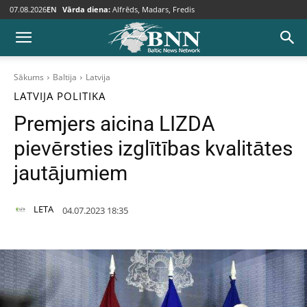
07.08.2026
EN
Vārda diena:
Alfrēds, Madars, Fredis
Sākums
Baltija
Latvija
LATVIJA
POLITIKA
Premjers aicina LIZDA
pievērsties izglītības kvalitātes
jautājumiem
LETA
04.07.2023 18:35