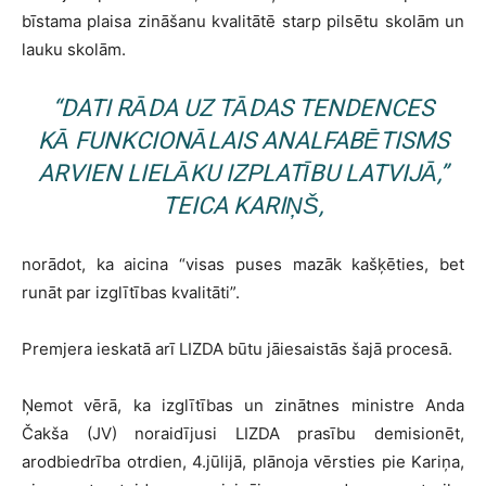
bīstama plaisa zināšanu kvalitātē starp pilsētu skolām un
lauku skolām.
“DATI RĀDA UZ TĀDAS TENDENCES
KĀ FUNKCIONĀLAIS ANALFABĒTISMS
ARVIEN LIELĀKU IZPLATĪBU LATVIJĀ,”
TEICA KARIŅŠ,
norādot, ka aicina “visas puses mazāk kašķēties, bet
runāt par izglītības kvalitāti”.
Premjera ieskatā arī LIZDA būtu jāiesaistās šajā procesā.
Ņemot vērā, ka izglītības un zinātnes ministre Anda
Čakša (JV) noraidījusi LIZDA prasību demisionēt,
arodbiedrība otrdien, 4.jūlijā, plānoja vērsties pie Kariņa,