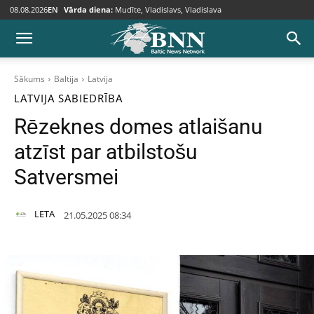
08.08.2026
EN
Vārda diena:
Mudīte, Vladislavs, Vladislava
Sākums
Baltija
Latvija
LATVIJA
SABIEDRĪBA
Rēzeknes domes atlaišanu
atzīst par atbilstošu
Satversmei
LETA
21.05.2025 08:34