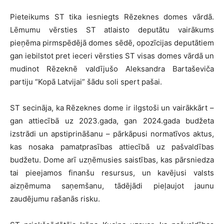
Pieteikums ST tika iesniegts Rēzeknes domes vārdā.
Lēmumu vērsties ST atlaisto deputātu vairākums
pieņēma pirmspēdējā domes sēdē, opozīcijas deputātiem
gan iebilstot pret ieceri vērsties ST visas domes vārdā un
mudinot Rēzeknē valdījušo Aleksandra Bartaševiča
partiju “Kopā Latvijai” šādu soli spert pašai.
ST secināja, ka Rēzeknes dome ir ilgstoši un vairākkārt –
gan attiecībā uz 2023.gada, gan 2024.gada budžeta
izstrādi un apstiprināšanu – pārkāpusi normatīvos aktus,
kas nosaka pamatprasības attiecībā uz pašvaldības
budžetu. Dome arī uzņēmusies saistības, kas pārsniedza
tai pieejamos finanšu resursus, un kavējusi valsts
aizņēmuma saņemšanu, tādējādi pieļaujot jaunu
zaudējumu rašanās risku.