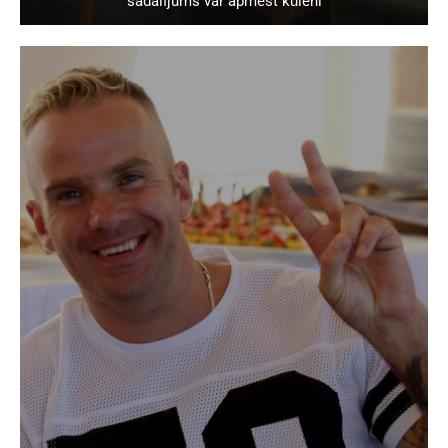
sadalījums var apmest kūleni