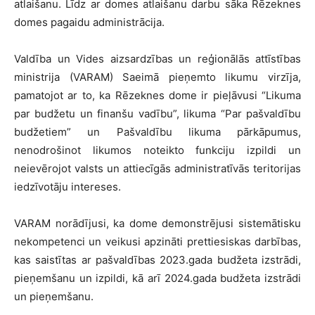
atlaišanu. Līdz ar domes atlaišanu darbu sāka Rēzeknes
domes pagaidu administrācija.
Valdība un Vides aizsardzības un reģionālās attīstības
ministrija (VARAM) Saeimā pieņemto likumu virzīja,
pamatojot ar to, ka Rēzeknes dome ir pieļāvusi “Likuma
par budžetu un finanšu vadību”, likuma “Par pašvaldību
budžetiem” un Pašvaldību likuma pārkāpumus,
nenodrošinot likumos noteikto funkciju izpildi un
neievērojot valsts un attiecīgās administratīvās teritorijas
iedzīvotāju intereses.
VARAM norādījusi, ka dome demonstrējusi sistemātisku
nekompetenci un veikusi apzināti prettiesiskas darbības,
kas saistītas ar pašvaldības 2023.gada budžeta izstrādi,
pieņemšanu un izpildi, kā arī 2024.gada budžeta izstrādi
un pieņemšanu.