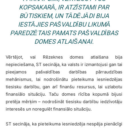
KOPSAKARĀ, IR ATZĪSTAMI PAR
BŪTISKIEM, UN TĀDĒJĀDI BIJA
IESTĀJIES PAŠVALDĪBU LIKUMĀ
PAREDZĒTAIS PAMATS PAŠVALDĪBAS
DOMES ATLAIŠANAI.
Vērtējot, vai Rēzeknes domes atlaišana bija
nepieciešama, ST secināja, ka valsts ir izmantojusi gan tai
pieejamos pašvaldības darbības pārraudzības
mehānismus, lai nodrošinātu pieteikuma iesniedzējas
tiesisku darbību, gan arī finanšu resursus, lai uzlabotu
finansiālo situāciju. Taču domes rīcība kopumā bijusi
pretēja mērķim – nodrošināt tiesisku darbību iedzīvotāju
interesēs un noregulēt finansiālo situāciju.
ST secināja, ka pieteikuma iesniedzēja nespēja pienācīgi