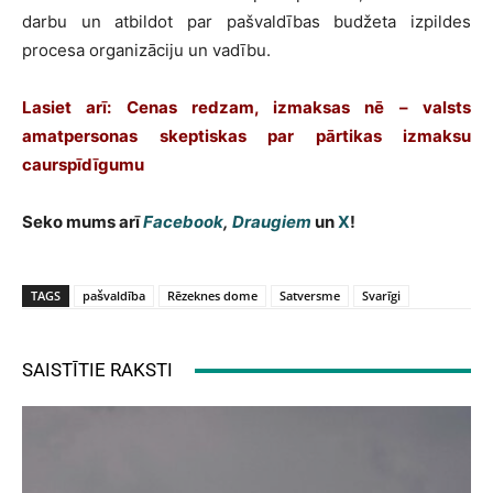
darbu un atbildot par pašvaldības budžeta izpildes
procesa organizāciju un vadību.
Lasiet arī: Cenas redzam, izmaksas nē – valsts
amatpersonas skeptiskas par pārtikas izmaksu
caurspīdīgumu
Seko mums arī
Facebook
,
Draugiem
un
X
!
TAGS
pašvaldība
Rēzeknes dome
Satversme
Svarīgi
SAISTĪTIE RAKSTI