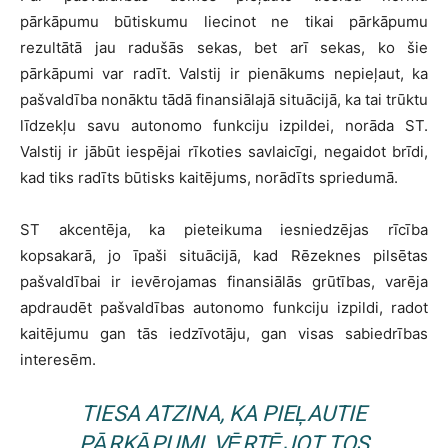
pārkāpumu būtiskumu liecinot ne tikai pārkāpumu
rezultātā jau radušās sekas, bet arī sekas, ko šie
pārkāpumi var radīt. Valstij ir pienākums nepieļaut, ka
pašvaldība nonāktu tādā finansiālajā situācijā, ka tai trūktu
līdzekļu savu autonomo funkciju izpildei, norāda ST.
Valstij ir jābūt iespējai rīkoties savlaicīgi, negaidot brīdi,
kad tiks radīts būtisks kaitējums, norādīts spriedumā.
ST akcentēja, ka pieteikuma iesniedzējas rīcība
kopsakarā, jo īpaši situācijā, kad Rēzeknes pilsētas
pašvaldībai ir ievērojamas finansiālās grūtības, varēja
apdraudēt pašvaldības autonomo funkciju izpildi, radot
kaitējumu gan tās iedzīvotāju, gan visas sabiedrības
interesēm.
TIESA ATZINA, KA PIEĻAUTIE
PĀRKĀPUMI, VĒRTĒJOT TOS