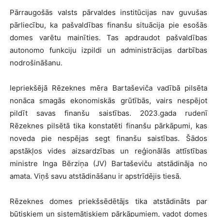
Pārraugošās valsts pārvaldes institūcijas nav guvušas
pārliecību, ka pašvaldības finanšu situācija pie esošās
domes varētu mainīties. Tas apdraudot pašvaldības
autonomo funkciju izpildi un administrācijas darbības
nodrošināšanu.
Iepriekšējā Rēzeknes mēra Bartaševiča vadībā pilsēta
nonāca smagās ekonomiskās grūtībās, vairs nespējot
pildīt savas finanšu saistības. 2023.gada rudenī
Rēzeknes pilsētā tika konstatēti finanšu pārkāpumi, kas
noveda pie nespējas segt finanšu saistības. Šādos
apstākļos vides aizsardzības un reģionālās attīstības
ministre Inga Bērziņa (JV) Bartaševiču atstādināja no
amata. Viņš savu atstādināšanu ir apstrīdējis tiesā.
Rēzeknes domes priekšsēdētājs tika atstādināts par
būtiskiem un sistemātiskiem pārkāpumiem, vadot domes