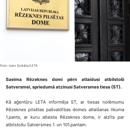
Foto: Ivars Soikāns/LETA
Saeima Rēzeknes domi pērn atlaidusi atbilstoši
Satversmei, spriedumā atzinusi Satversmes tiesa (ST).
Kā aģentūru LETA informēja ST, ar tiesas nolēmumu
Rēzeknes pilsētas pašvaldības domes atlaišanas likuma
1.pants, ar kuru atlaista Rēzeknes dome, ir atzīts par
atbilstošu Satversmes 1. un 101.pantam.