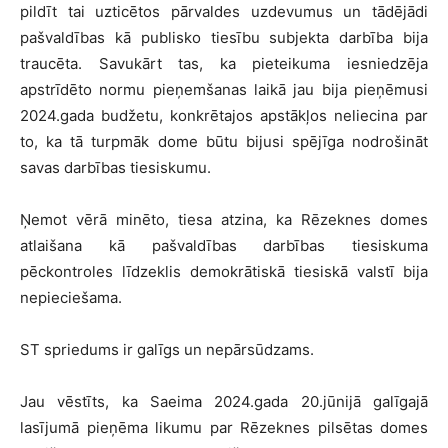
pildīt tai uzticētos pārvaldes uzdevumus un tādējādi
pašvaldības kā publisko tiesību subjekta darbība bija
traucēta. Savukārt tas, ka pieteikuma iesniedzēja
apstrīdēto normu pieņemšanas laikā jau bija pieņēmusi
2024.gada budžetu, konkrētajos apstākļos neliecina par
to, ka tā turpmāk dome būtu bijusi spējīga nodrošināt
savas darbības tiesiskumu.
Ņemot vērā minēto, tiesa atzina, ka Rēzeknes domes
atlaišana kā pašvaldības darbības tiesiskuma
pēckontroles līdzeklis demokrātiskā tiesiskā valstī bija
nepieciešama.
ST spriedums ir galīgs un nepārsūdzams.
Jau vēstīts, ka Saeima 2024.gada 20.jūnijā galīgajā
lasījumā pieņēma likumu par Rēzeknes pilsētas domes