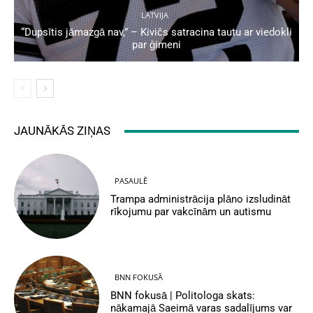
LATVIJA
“Dupsītis jāmazgā nav,” – Kivičs satracina tautu ar viedokli
par ģimeni
JAUNĀKĀS ZIŅAS
PASAULĒ
Trampa administrācija plāno izsludināt
rīkojumu par vakcīnām un autismu
BNN FOKUSĀ
BNN fokusā | Politologa skats:
nākamajā Saeimā varas sadalījums var