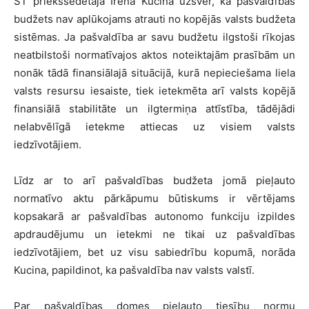
ST priekšsēdētāja Irēna Kucina uzsver, ka pašvaldības
budžets nav aplūkojams atrauti no kopējās valsts budžeta
sistēmas. Ja pašvaldība ar savu budžetu ilgstoši rīkojas
neatbilstoši normatīvajos aktos noteiktajām prasībām un
nonāk tādā finansiālajā situācijā, kurā nepieciešama liela
valsts resursu iesaiste, tiek ietekmēta arī valsts kopējā
finansiālā stabilitāte un ilgtermiņa attīstība, tādējādi
nelabvēlīgā ietekme attiecas uz visiem valsts
iedzīvotājiem.
Līdz ar to arī pašvaldības budžeta jomā pieļauto
normatīvo aktu pārkāpumu būtiskums ir vērtējams
kopsakarā ar pašvaldības autonomo funkciju izpildes
apdraudējumu un ietekmi ne tikai uz pašvaldības
iedzīvotājiem, bet uz visu sabiedrību kopumā, norāda
Kucina, papildinot, ka pašvaldība nav valsts valstī.
Par pašvaldības domes pieļauto tiesību normu