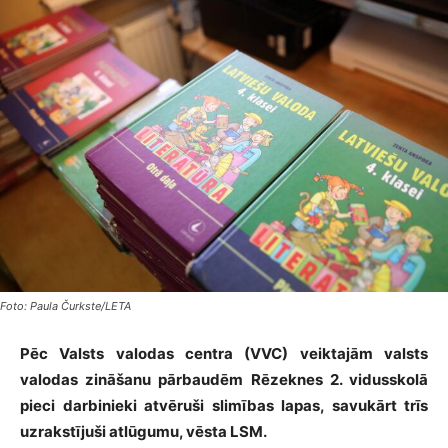
Foto: Paula Čurkste/LETA
Pēc Valsts valodas centra (VVC) veiktajām valsts
valodas zināšanu pārbaudēm Rēzeknes 2. vidusskolā
pieci darbinieki atvēruši slimības lapas, savukārt trīs
uzrakstījuši atlūgumu, vēsta LSM.