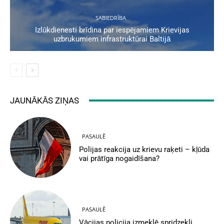
SABIEDRĪBA
Izlūkdienesti brīdina par iespējamiem Krievijas
uzbrukumiem infrastruktūrai Baltijā
JAUNĀKĀS ZIŅAS
PASAULĒ
Polijas reakcija uz krievu raķeti – kļūda
vai prātīga nogaidīšana?
PASAULĒ
Vācijas policija izmeklē spridzekli