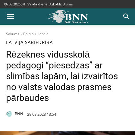
06.08.2026
EN
Vārda diena:
Askolds, Aisma
Sākums
Baltija
Latvija
LATVIJA
SABIEDRĪBA
Rēzeknes vidusskolā
pedagogi “piesedzas” ar
slimības lapām, lai izvairītos
no valsts valodas prasmes
pārbaudes
BNN
28.08.2023 13:54