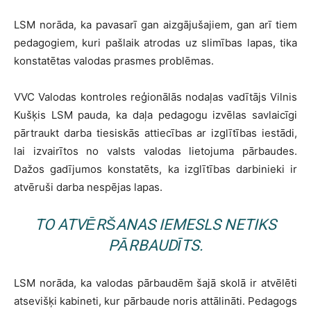
LSM norāda, ka pavasarī gan aizgājušajiem, gan arī tiem
pedagogiem, kuri pašlaik atrodas uz slimības lapas, tika
konstatētas valodas prasmes problēmas.
VVC Valodas kontroles reģionālās nodaļas vadītājs Vilnis
Kušķis LSM pauda, ka daļa pedagogu izvēlas savlaicīgi
pārtraukt darba tiesiskās attiecības ar izglītības iestādi,
lai izvairītos no valsts valodas lietojuma pārbaudes.
Dažos gadījumos konstatēts, ka izglītības darbinieki ir
atvēruši darba nespējas lapas.
TO ATVĒRŠANAS IEMESLS NETIKS
PĀRBAUDĪTS.
LSM norāda, ka valodas pārbaudēm šajā skolā ir atvēlēti
atsevišķi kabineti, kur pārbaude noris attālināti. Pedagogs