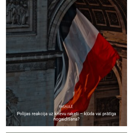
PASAULĒ
Polijas reakcija uz krievu raķeti – kļūda vai prātīga
nogaidīšana?