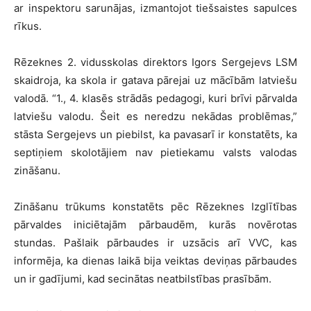
ar inspektoru sarunājas, izmantojot tiešsaistes sapulces
rīkus.
Rēzeknes 2. vidusskolas direktors Igors Sergejevs LSM
skaidroja, ka skola ir gatava pārejai uz mācībām latviešu
valodā. “1., 4. klasēs strādās pedagogi, kuri brīvi pārvalda
latviešu valodu. Šeit es neredzu nekādas problēmas,”
stāsta Sergejevs un piebilst, ka pavasarī ir konstatēts, ka
septiņiem skolotājiem nav pietiekamu valsts valodas
zināšanu.
Zināšanu trūkums konstatēts pēc Rēzeknes Izglītības
pārvaldes iniciētajām pārbaudēm, kurās novērotas
stundas. Pašlaik pārbaudes ir uzsācis arī VVC, kas
informēja, ka dienas laikā bija veiktas deviņas pārbaudes
un ir gadījumi, kad secinātas neatbilstības prasībām.