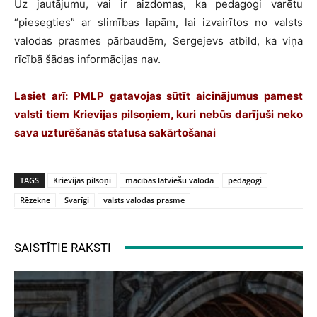
Uz jautājumu, vai ir aizdomas, ka pedagogi varētu
“piesegties” ar slimības lapām, lai izvairītos no valsts
valodas prasmes pārbaudēm, Sergejevs atbild, ka viņa
rīcībā šādas informācijas nav.
Lasiet arī:
PMLP gatavojas sūtīt aicinājumus pamest
valsti tiem Krievijas pilsoņiem, kuri nebūs darījuši neko
sava uzturēšanās statusa sakārtošanai
TAGS
Krievijas pilsoņi
mācības latviešu valodā
pedagogi
Rēzekne
Svarīgi
valsts valodas prasme
SAISTĪTIE RAKSTI