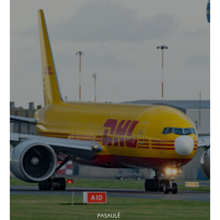
PASAULĒ