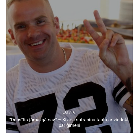
LATVIJA
“Dupsītis jāmazgā nav,” – Kivičs satracina tautu ar viedokli
par ģimeni