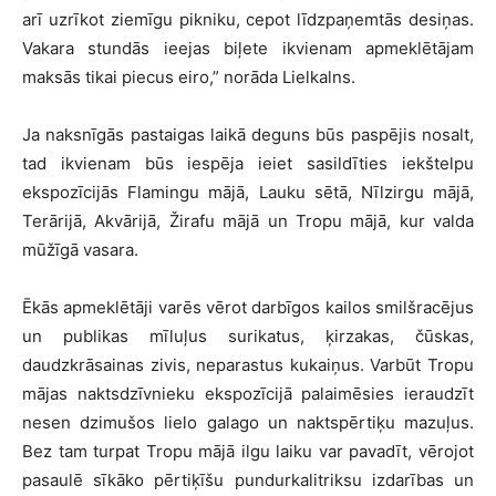
arī uzrīkot ziemīgu pikniku, cepot līdzpaņemtās desiņas.
Vakara stundās ieejas biļete ikvienam apmeklētājam
maksās tikai piecus eiro,” norāda Lielkalns.
Ja naksnīgās pastaigas laikā deguns būs paspējis nosalt,
tad ikvienam būs iespēja ieiet sasildīties iekštelpu
ekspozīcijās Flamingu mājā, Lauku sētā, Nīlzirgu mājā,
Terārijā, Akvārijā, Žirafu mājā un Tropu mājā, kur valda
mūžīgā vasara.
Ēkās apmeklētāji varēs vērot darbīgos kailos smilšracējus
un publikas mīluļus surikatus, ķirzakas, čūskas,
daudzkrāsainas zivis, neparastus kukaiņus. Varbūt Tropu
mājas naktsdzīvnieku ekspozīcijā palaimēsies ieraudzīt
nesen dzimušos lielo galago un naktspērtiķu mazuļus.
Bez tam turpat Tropu mājā ilgu laiku var pavadīt, vērojot
pasaulē sīkāko pērtiķīšu pundurkalitriksu izdarības un