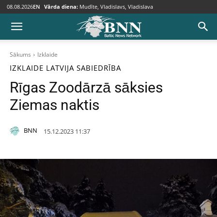
08.08.2026
EN
Vārda diena:
Mudīte, Vladislavs, Vladislava
Sākums
Izklaide
IZKLAIDE
LATVIJA
SABIEDRĪBA
Rīgas Zoodārzā sāksies
Ziemas naktis
BNN
15.12.2023 11:37