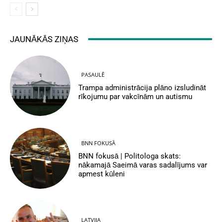
JAUNĀKĀS ZIŅAS
PASAULĒ
Trampa administrācija plāno izsludināt
rīkojumu par vakcīnām un autismu
BNN FOKUSĀ
BNN fokusā | Politologa skats:
nākamajā Saeimā varas sadalījums var
apmest kūleni
LATVIJA