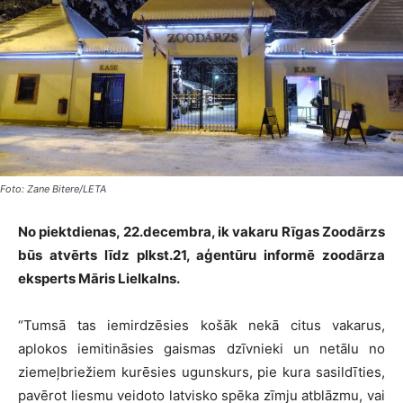
Foto: Zane Bitere/LETA
No piektdienas, 22.decembra, ik vakaru Rīgas Zoodārzs
būs atvērts līdz plkst.21, aģentūru informē zoodārza
eksperts Māris Lielkalns.
“Tumsā tas iemirdzēsies košāk nekā citus vakarus,
aplokos iemitināsies gaismas dzīvnieki un netālu no
ziemeļbriežiem kurēsies ugunskurs, pie kura sasildīties,
pavērot liesmu veidoto latvisko spēka zīmju atblāzmu, vai