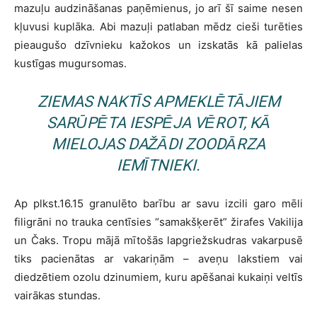
mazuļu audzināšanas paņēmienus, jo arī šī saime nesen
kļuvusi kuplāka. Abi mazuļi patlaban mēdz cieši turēties
pieaugušo dzīvnieku kažokos un izskatās kā palielas
kustīgas mugursomas.
ZIEMAS NAKTĪS APMEKLĒTĀJIEM
SARŪPĒTA IESPĒJA VĒROT, KĀ
MIELOJAS DAŽĀDI ZOODĀRZA
IEMĪTNIEKI.
Ap plkst.16.15 granulēto barību ar savu izcili garo mēli
filigrāni no trauka centīsies “samakšķerēt” žirafes Vakilija
un Čaks. Tropu mājā mītošās lapgriežskudras vakarpusē
tiks pacienātas ar vakariņām – aveņu lakstiem vai
diedzētiem ozolu dzinumiem, kuru apēšanai kukaiņi veltīs
vairākas stundas.