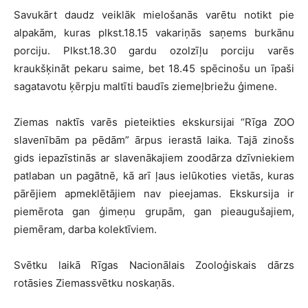
Savukārt daudz veiklāk mielošanās varētu notikt pie
alpakām, kuras plkst.18.15 vakariņās saņems burkānu
porciju. Plkst.18.30 gardu ozolzīļu porciju varēs
kraukšķināt pekaru saime, bet 18.45 spēcinošu un īpaši
sagatavotu ķērpju maltīti baudīs ziemeļbriežu ģimene.
Ziemas naktīs varēs pieteikties ekskursijai “Rīga ZOO
slavenībām pa pēdām” ārpus ierastā laika. Tajā zinošs
gids iepazīstinās ar slavenākajiem zoodārza dzīvniekiem
patlaban un pagātnē, kā arī ļaus ielūkoties vietās, kuras
pārējiem apmeklētājiem nav pieejamas. Ekskursija ir
piemērota gan ģimeņu grupām, gan pieaugušajiem,
piemēram, darba kolektīviem.
Svētku laikā Rīgas Nacionālais Zooloģiskais dārzs
rotāsies Ziemassvētku noskaņās.