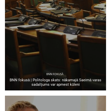
BNN FOKUSĀ
BNN fokusā | Politologa skats: nākamajā Saeimā varas
sadalījums var apmest kūleni