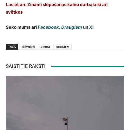
Lasiet arī: Zināmi slēpošanas kalnu darbalaiki arī
svētkos
Seko mums arī
Facebook
,
Draugiem
un
X
!
TAGS
dzīvnieki
ziema
zoodārzs
SAISTĪTIE RAKSTI