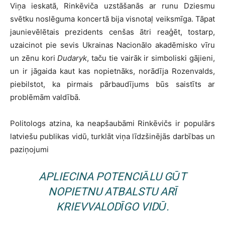
Viņa ieskatā, Rinkēviča uzstāšanās ar runu Dziesmu
svētku noslēguma koncertā bija visnotaļ veiksmīga. Tāpat
jaunievēlētais prezidents cenšas ātri reaģēt, tostarp,
uzaicinot pie sevis Ukrainas Nacionālo akadēmisko vīru
un zēnu kori
Dudaryk
, taču tie vairāk ir simboliski gājieni,
un ir jāgaida kaut kas nopietnāks, norādīja Rozenvalds,
piebilstot, ka pirmais pārbaudījums būs saistīts ar
problēmām valdībā.
Politologs atzina, ka neapšaubāmi Rinkēvičs ir populārs
latviešu publikas vidū, turklāt viņa līdzšinējās darbības un
paziņojumi
APLIECINA POTENCIĀLU GŪT
NOPIETNU ATBALSTU ARĪ
KRIEVVALODĪGO VIDŪ.