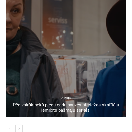
LATVIJA
Pēc vairāk nekā piecu gadu pauzes atgriežas skatītāju
iemīļots pašmāju seriāls