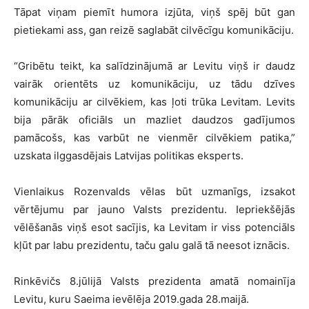
Tāpat viņam piemīt humora izjūta, viņš spēj būt gan
pietiekami ass, gan reizē saglabāt cilvēcīgu komunikāciju.
“Gribētu teikt, ka salīdzinājumā ar Levitu viņš ir daudz
vairāk orientēts uz komunikāciju, uz tādu dzīves
komunikāciju ar cilvēkiem, kas ļoti trūka Levitam. Levits
bija pārāk oficiāls un mazliet daudzos gadījumos
pamācošs, kas varbūt ne vienmēr cilvēkiem patika,”
uzskata ilggasdējais Latvijas politikas eksperts.
Vienlaikus Rozenvalds vēlas būt uzmanīgs, izsakot
vērtējumu par jauno Valsts prezidentu. Iepriekšējās
vēlēšanās viņš esot sacījis, ka Levitam ir viss potenciāls
kļūt par labu prezidentu, taču galu galā tā neesot iznācis.
Rinkēvičs 8.jūlijā Valsts prezidenta amatā nomainīja
Levitu, kuru Saeima ievēlēja 2019.gada 28.maijā.