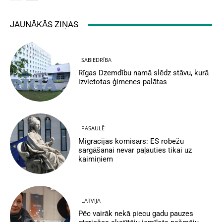
JAUNĀKĀS ZIŅAS
SABIEDRĪBA
Rīgas Dzemdību namā slēdz stāvu, kurā
izvietotas ģimenes palātas
PASAULĒ
Migrācijas komisārs: ES robežu
sargāšanai nevar paļauties tikai uz
kaimiņiem
LATVIJA
Pēc vairāk nekā piecu gadu pauzes