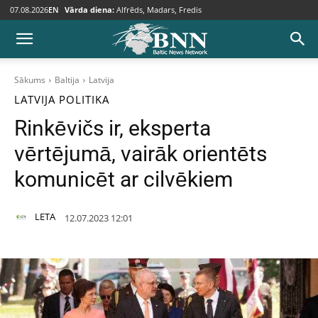
07.08.2026
EN
Vārda diena:
Alfrēds, Madars, Fredis
Sākums
Baltija
Latvija
LATVIJA
POLITIKA
Rinkēvičs ir, eksperta
vērtējumā, vairāk orientēts
komunicēt ar cilvēkiem
LETA
12.07.2023 12:01