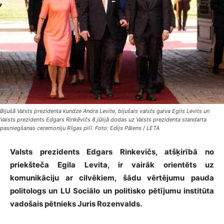
Bijušā Valsts prezidenta kundze Andra Levite, bijušais valsts galva Egils Levits un
Valsts prezidents Edgars Rinkēvičs 8.jūlijā dodas uz Valsts prezidenta standarta
pasniegšanas ceremoniju Rīgas pilī. Foto: Edijs Pālens / LETA
Valsts prezidents Edgars Rinkevičs, atšķirībā no
priekšteča Egila Levita, ir vairāk orientēts uz
komunikāciju ar cilvēkiem, šādu vērtējumu pauda
politologs un LU Sociālo un politisko pētījumu institūta
vadošais pētnieks Juris Rozenvalds.