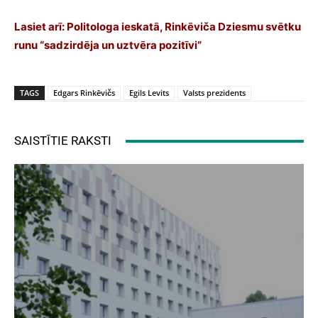
Lasiet arī:
Politologa ieskatā, Rinkēviča Dziesmu svētku
runu “sadzirdēja un uztvēra pozitīvi”
TAGS
Edgars Rinkēvičs
Egils Levits
Valsts prezidents
SAISTĪTIE RAKSTI