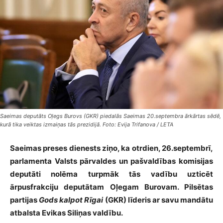
Saeimas deputāts Oļegs Burovs (GKR) piedalās Saeimas 20.septembra ārkārtas sēdē,
kurā tika veiktas izmaiņas tās prezidijā. Foto: Evija Trifanova / LETA
Saeimas preses dienests ziņo, ka otrdien, 26.septembrī,
parlamenta Valsts pārvaldes un pašvaldības komisijas
deputāti nolēma turpmāk tās vadību uzticēt
ārpusfrakciju deputātam Oļegam Burovam. Pilsētas
partijas
Gods kalpot Rīgai
(GKR) līderis ar savu mandātu
atbalsta Evikas Siliņas valdību.