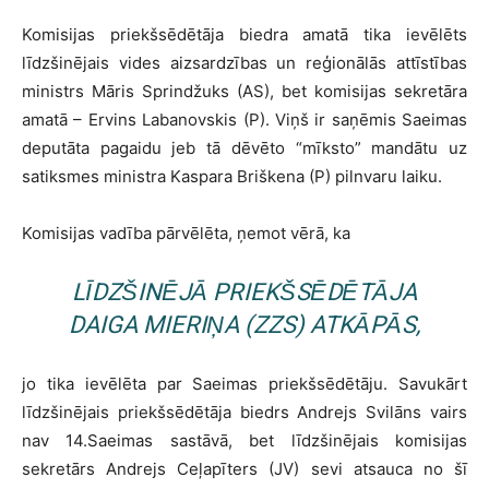
Komisijas priekšsēdētāja biedra amatā tika ievēlēts
līdzšinējais vides aizsardzības un reģionālās attīstības
ministrs Māris Sprindžuks (AS), bet komisijas sekretāra
amatā – Ervins Labanovskis (P). Viņš ir saņēmis Saeimas
deputāta pagaidu jeb tā dēvēto “mīksto” mandātu uz
satiksmes ministra Kaspara Briškena (P) pilnvaru laiku.
Komisijas vadība pārvēlēta, ņemot vērā, ka
LĪDZŠINĒJĀ PRIEKŠSĒDĒTĀJA
DAIGA MIERIŅA (ZZS) ATKĀPĀS,
jo tika ievēlēta par Saeimas priekšsēdētāju. Savukārt
līdzšinējais priekšsēdētāja biedrs Andrejs Svilāns vairs
nav 14.Saeimas sastāvā, bet līdzšinējais komisijas
sekretārs Andrejs Ceļapīters (JV) sevi atsauca no šī