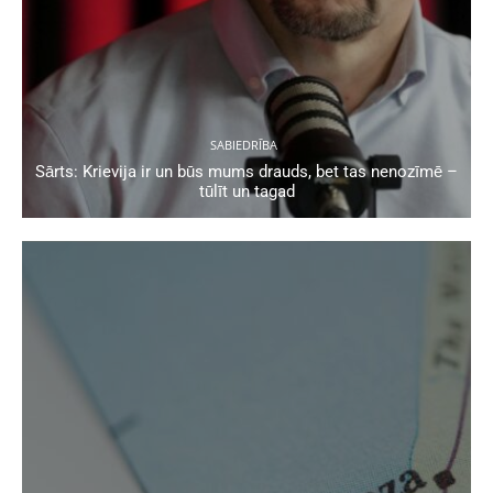
SABIEDRĪBA
Sārts: Krievija ir un būs mums drauds, bet tas nenozīmē –
tūlīt un tagad