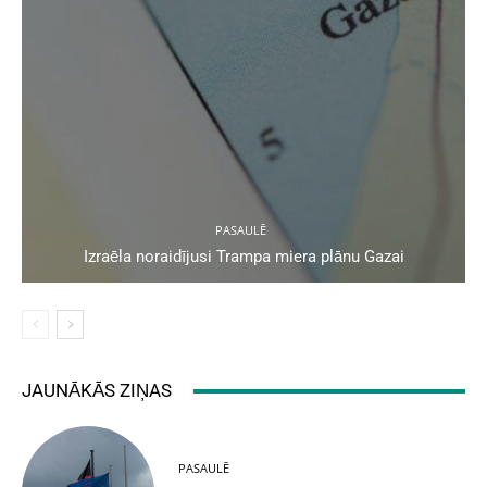
PASAULĒ
Izraēla noraidījusi Trampa miera plānu Gazai
JAUNĀKĀS ZIŅAS
PASAULĒ