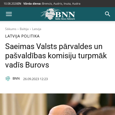
10.08.2026
EN
Vārda diena:
Brencis, Audris, Inuta, Audra
Sākums
Baltija
Latvija
LATVIJA
POLITIKA
Saeimas Valsts pārvaldes un
pašvaldības komisiju turpmāk
vadīs Burovs
BNN
26.09.2023 12:23