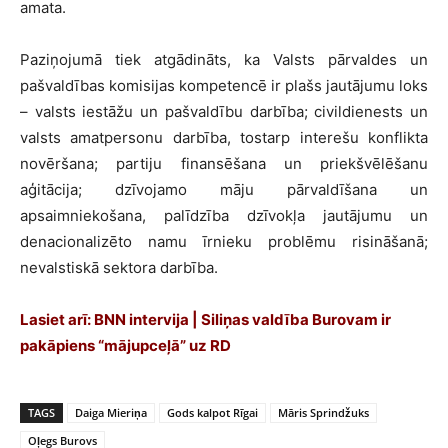
amata.
Paziņojumā tiek atgādināts, ka Valsts pārvaldes un
pašvaldības komisijas kompetencē ir plašs jautājumu loks
– valsts iestāžu un pašvaldību darbība; civildienests un
valsts amatpersonu darbība, tostarp interešu konflikta
novēršana; partiju finansēšana un priekšvēlēšanu
aģitācija; dzīvojamo māju pārvaldīšana un
apsaimniekošana, palīdzība dzīvokļa jautājumu un
denacionalizēto namu īrnieku problēmu risināšanā;
nevalstiskā sektora darbība.
Lasiet arī: B
NN intervija | Siliņas valdība Burovam ir
pakāpiens “mājupceļā” uz RD
TAGS
Daiga Mieriņa
Gods kalpot Rīgai
Māris Sprindžuks
Oļegs Burovs