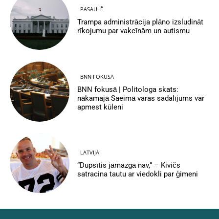
PASAULĒ
Trampa administrācija plāno izsludināt
rīkojumu par vakcīnām un autismu
BNN FOKUSĀ
BNN fokusā | Politologa skats:
nākamajā Saeimā varas sadalījums var
apmest kūleni
LATVIJA
“Dupsītis jāmazgā nav,” – Kivičs
satracina tautu ar viedokli par ģimeni