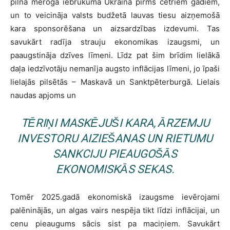
pilna mēroga iebrukuma Ukrainā pirms četriem gadiem,
un to veicināja valsts budžetā lauvas tiesu aizņemošā
kara sponsorēšana un aizsardzības izdevumi. Tas
savukārt radīja strauju ekonomikas izaugsmi, un
paaugstināja dzīves līmeni. Līdz pat šim brīdim lielākā
daļa iedzīvotāju nemanīja augsto inflācijas līmeni, jo īpaši
lielajās pilsētās – Maskavā un Sanktpēterburgā. Lielais
naudas apjoms un
TĒRIŅI MASKĒJUŠI KARA, ĀRZEMJU
INVESTORU AIZIEŠANAS UN RIETUMU
SANKCIJU PIEAUGOŠĀS
EKONOMISKĀS SEKAS.
Tomēr 2025.gadā ekonomiskā izaugsme ievērojami
palēninājās, un algas vairs nespēja tikt līdzi inflācijai, un
cenu pieaugums sācis sist pa maciņiem. Savukārt