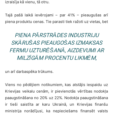
izraisīja kā vienu, tā otru.
Tajā pašā laikā ievērojami – par 41% – pieaugušas arī
piena produktu cenas. Tie parasti tiek ražoti uz vietas, bet
PIENA PĀRSTRĀDES INDUSTRIJU
SKĀRUŠAS PIEAUGOŠAS IZMAKSAS
FERMU UZTURĒŠANĀ, AIZDEVUMI AR
MILZĪGĀM PROCENTU LIKMĒM,
un arī darbaspēka trūkums.
Viens no pēdējiem notikumiem, kas atstājis iespaidu uz
Krievijas veikalu cenām, ir pievienotās vērtības nodokļa
paaugstināšana no 20% uz 22%. Nodokļa paaugstināšana
ir tieši saistīta ar karu Ukrainā, un Krievijas finanšu
ministrija norādījusi, ka nepieciešams finansēt valsts