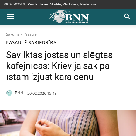
08.08.2026
EN
Vārda diena:
Mudīte, Vladislavs, Vladislava
Sākums
Pasaulē
PASAULĒ
SABIEDRĪBA
Savilktas jostas un slēgtas
kafejnīcas: Krievija sāk pa
īstam izjust kara cenu
BNN
20.02.2026 15:48