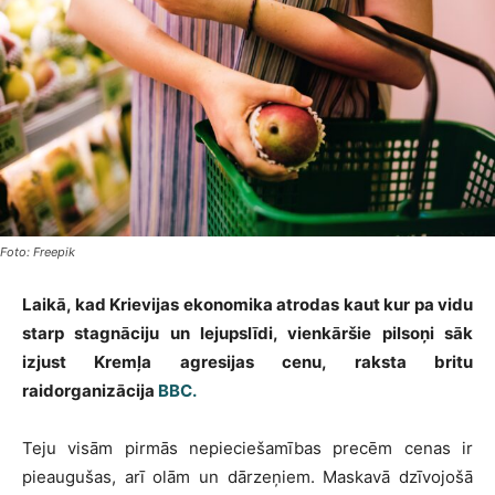
Foto: Freepik
Laikā, kad Krievijas ekonomika atrodas kaut kur pa vidu
starp stagnāciju un lejupslīdi, vienkāršie pilsoņi sāk
izjust Kremļa agresijas cenu, raksta britu
raidorganizācija
BBC.
Teju visām pirmās nepieciešamības precēm cenas ir
pieaugušas, arī olām un dārzeņiem. Maskavā dzīvojošā