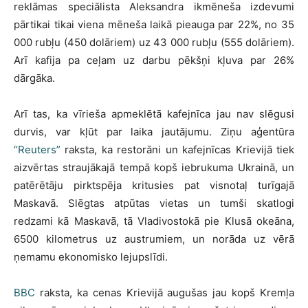
reklāmas speciālista Aleksandra ikmēneša izdevumi
pārtikai tikai viena mēneša laikā pieauga par 22%, no 35
000 rubļu (450 dolāriem) uz 43 000 rubļu (555 dolāriem).
Arī kafija pa ceļam uz darbu pēkšņi kļuva par 26%
dārgāka.
Arī tas, ka vīrieša apmeklētā kafejnīca jau nav slēgusi
durvis, var kļūt par laika jautājumu. Ziņu aģentūra
“Reuters”
raksta, ka restorāni un kafejnīcas Krievijā tiek
aizvērtas straujākajā tempā kopš iebrukuma Ukrainā, un
patērētāju pirktspēja kritusies pat visnotaļ turīgajā
Maskavā. Slēgtas atpūtas vietas un tumši skatlogi
redzami kā Maskavā, tā Vladivostokā pie Klusā okeāna,
6500 kilometrus uz austrumiem, un norāda uz vērā
ņemamu ekonomisko lejupslīdi.
BBC
raksta, ka cenas Krievijā augušas jau kopš Kremļa