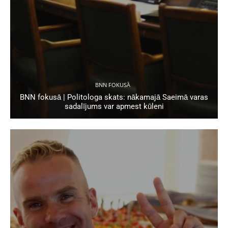
BNN FOKUSĀ
BNN fokusā | Politologa skats: nākamajā Saeimā varas
sadalījums var apmest kūleni