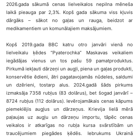
2026.gada sākumā cenas lielveikalos nepilna mēneša
laikā pieauga par 2,3%. Kopš gada sākuma viss kļuvis
dārgāks – sākot no gaļas un rauga, beidzot ar
medikamentiem un komunālajiem maksājumiem.
Kopš 2019.gada BBC katru otro janvāri vienā no
lielveikalu ķēdes “Pyaterochka” Maskavas veikaliem
iegādājas vienus un tos pašu 59 pamatproduktus.
Pirkumā iekļauti dārzeņi un augļi, piena un gaļas produkti,
konservētie ēdieni, ātri pagatavojamās nūdeles, saldumi
un dzērieni, tostarp alus. 2024.gadā šāds pirkums
izmaksāja 7358 rubļus (83 dolārus), bet šogad janvārī –
8724 rubļus (112 dolārus). Ievērojamākais cenas kāpums
piemeklējis augļus un dārzeņus. Krievija lielā mērā
paļaujas uz augļu un dārzeņu importu, tāpēc cenas
veikalos ir atkarīgas no rubļa kursa svārstībām un
traucējumiem piegādes ķēdēs. Iebrukums Ukrainā