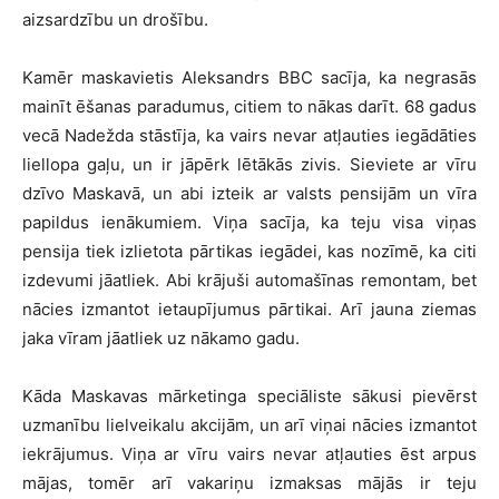
aizsardzību un drošību.
Kamēr maskavietis Aleksandrs BBC sacīja, ka negrasās
mainīt ēšanas paradumus, citiem to nākas darīt. 68 gadus
vecā Nadežda stāstīja, ka vairs nevar atļauties iegādāties
liellopa gaļu, un ir jāpērk lētākās zivis. Sieviete ar vīru
dzīvo Maskavā, un abi izteik ar valsts pensijām un vīra
papildus ienākumiem. Viņa sacīja, ka teju visa viņas
pensija tiek izlietota pārtikas iegādei, kas nozīmē, ka citi
izdevumi jāatliek. Abi krājuši automašīnas remontam, bet
nācies izmantot ietaupījumus pārtikai. Arī jauna ziemas
jaka vīram jāatliek uz nākamo gadu.
Kāda Maskavas mārketinga speciāliste sākusi pievērst
uzmanību lielveikalu akcijām, un arī viņai nācies izmantot
iekrājumus. Viņa ar vīru vairs nevar atļauties ēst arpus
mājas, tomēr arī vakariņu izmaksas mājās ir teju