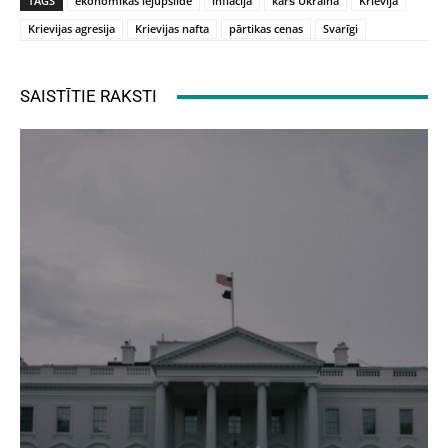
TAGS
ekonomikas lejupslīde
inflācija
karš Ukrainā
Krievija
Krievijas agresija
Krievijas nafta
pārtikas cenas
Svarīgi
SAISTĪTIE RAKSTI