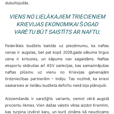
dubultojušās.
VIENS NO LIELĀKAJIEM TRIECIENIEM
KRIEVIJAS EKONOMIKAI ŠOGAD
VARĒTU BŪT SAISTĪTS AR NAFTU.
Federālais budžets balstās uz pieņēmumu, ka naftas
cenas ir augstas, bet pat kopš 2026.gada sākuma tirgus
cena ir kritusies, un kāpums nav sagaidāms. Naftas
eksportu skārušas arī ASV sankcijas, kas samazinājušas
naftas plūsmu uz vienu no Krievijas galvenajām
tirdzniecības partnerēm – Indiju. Tas nozīmē, ka krievi
saskarsies ar lielāku budžeta deficītu nekā bija plānojuši.
Aizņemšanās ir sarežģīts variants, ņemot vērā augstā
procentu likmes. Vien dažas valstis vēlas aizdot Kremlim,
kas turpina izvērst karu, un kurš zināms kā neuzticams