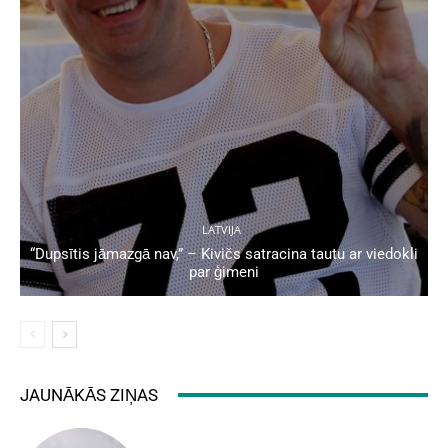
LATVIJA
“Dupsītis jāmazgā nav,” – Kivičs satracina tautu ar viedokli
par ģimeni
JAUNĀKĀS ZIŅAS