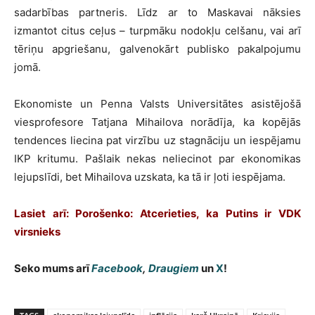
sadarbības partneris. Līdz ar to Maskavai nāksies
izmantot citus ceļus – turpmāku nodokļu celšanu, vai arī
tēriņu apgriešanu, galvenokārt publisko pakalpojumu
jomā.
Ekonomiste un Penna Valsts Universitātes asistējošā
viesprofesore Tatjana Mihailova norādīja, ka kopējās
tendences liecina pat virzību uz stagnāciju un iespējamu
IKP kritumu. Pašlaik nekas neliecinot par ekonomikas
lejupslīdi, bet Mihailova uzskata, ka tā ir ļoti iespējama.
Lasiet arī: Porošenko: Atcerieties, ka Putins ir VDK
virsnieks
Seko mums arī
Facebook
,
Draugiem
un
X
!