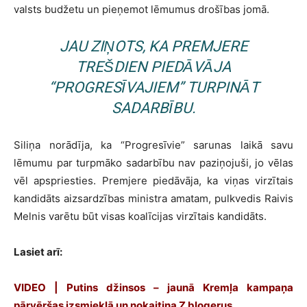
valsts budžetu un pieņemot lēmumus drošības jomā.
JAU ZIŅOTS, KA PREMJERE
TREŠDIEN PIEDĀVĀJA
“PROGRESĪVAJIEM” TURPINĀT
SADARBĪBU.
Siliņa norādīja, ka “Progresīvie” sarunas laikā savu
lēmumu par turpmāko sadarbību nav paziņojuši, jo vēlas
vēl apspriesties. Premjere piedāvāja, ka viņas virzītais
kandidāts aizsardzības ministra amatam, pulkvedis Raivis
Melnis varētu būt visas koalīcijas virzītais kandidāts.
Lasiet arī:
VIDEO | Putins džinsos – jaunā Kremļa kampaņa
pārvēršas izsmieklā un nokaitina Z blogerus