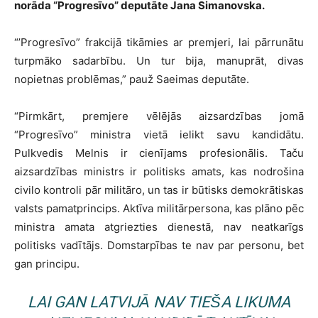
norāda “Progresīvo” deputāte Jana Simanovska.
“’Progresīvo” frakcijā tikāmies ar premjeri, lai pārrunātu
turpmāko sadarbību. Un tur bija, manuprāt, divas
nopietnas problēmas,” pauž Saeimas deputāte.
“Pirmkārt, premjere vēlējās aizsardzības jomā
“Progresīvo” ministra vietā ielikt savu kandidātu.
Pulkvedis Melnis ir cienījams profesionālis. Taču
aizsardzības ministrs ir politisks amats, kas nodrošina
civilo kontroli pār militāro, un tas ir būtisks demokrātiskas
valsts pamatprincips. Aktīva militārpersona, kas plāno pēc
ministra amata atgriezties dienestā, nav neatkarīgs
politisks vadītājs. Domstarpības te nav par personu, bet
gan principu.
LAI GAN LATVIJĀ NAV TIEŠA LIKUMA