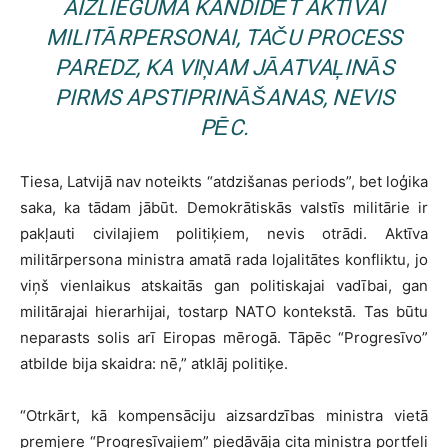
AIZLIEGUMA KANDIDĒT AKTĪVAI
MILITĀRPERSONAI, TAČU PROCESS
PAREDZ, KA VIŅAM JĀATVAĻINĀS
PIRMS APSTIPRINĀŠANAS, NEVIS
PĒC.
Tiesa, Latvijā nav noteikts “atdzišanas periods”, bet loģika
saka, ka tādam jābūt. Demokrātiskās valstīs militārie ir
pakļauti civilajiem politiķiem, nevis otrādi. Aktīva
militārpersona ministra amatā rada lojalitātes konfliktu, jo
viņš vienlaikus atskaitās gan politiskajai vadībai, gan
militārajai hierarhijai, tostarp NATO kontekstā. Tas būtu
neparasts solis arī Eiropas mērogā. Tāpēc “Progresīvo”
atbilde bija skaidra: nē,” atklāj politiķe.
“Otrkārt, kā kompensāciju aizsardzības ministra vietā
premjere “Progresīvajiem” piedāvāja cita ministra portfeli