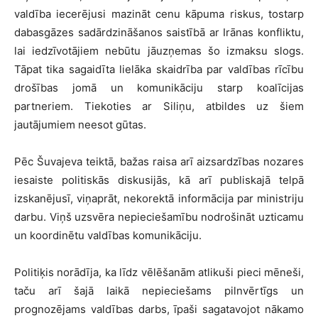
valdība iecerējusi mazināt cenu kāpuma riskus, tostarp
dabasgāzes sadārdzināšanos saistībā ar Irānas konfliktu,
lai iedzīvotājiem nebūtu jāuzņemas šo izmaksu slogs.
Tāpat tika sagaidīta lielāka skaidrība par valdības rīcību
drošības jomā un komunikāciju starp koalīcijas
partneriem. Tiekoties ar Siliņu, atbildes uz šiem
jautājumiem neesot gūtas.
Pēc Šuvajeva teiktā, bažas raisa arī aizsardzības nozares
iesaiste politiskās diskusijās, kā arī publiskajā telpā
izskanējusī, viņaprāt, nekorektā informācija par ministriju
darbu. Viņš uzsvēra nepieciešamību nodrošināt uzticamu
un koordinētu valdības komunikāciju.
Politiķis norādīja, ka līdz vēlēšanām atlikuši pieci mēneši,
taču arī šajā laikā nepieciešams pilnvērtīgs un
prognozējams valdības darbs, īpaši sagatavojot nākamo