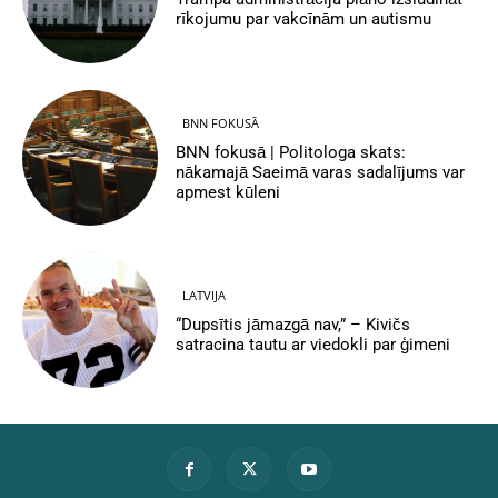
rīkojumu par vakcīnām un autismu
BNN FOKUSĀ
BNN fokusā | Politologa skats:
nākamajā Saeimā varas sadalījums var
apmest kūleni
LATVIJA
“Dupsītis jāmazgā nav,” – Kivičs
satracina tautu ar viedokli par ģimeni