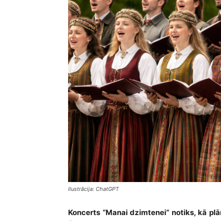
Ilustrācija: ChatGPT
Koncerts “Manai dzimtenei” notiks, kā plān