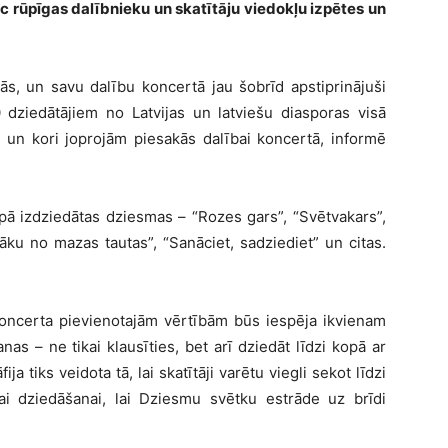
 rūpīgas dalībnieku un skatītāju viedokļu izpētes un
nās, un savu dalību koncertā jau šobrīd apstiprinājuši
 dziedātājiem no Latvijas un latviešu diasporas visā
, un kori joprojām piesakās dalībai koncertā, informē
pā izdziedātas dziesmas – “Rozes gars”, “Svētvakars”,
āku no mazas tautas”, “Sanāciet, sadziediet” un citas.
koncerta pievienotajām vērtībām būs iespēja ikvienam
s – ne tikai klausīties, bet arī dziedāt līdzi kopā ar
a tiks veidota tā, lai skatītāji varētu viegli sekot līdzi
i dziedāšanai, lai Dziesmu svētku estrāde uz brīdi