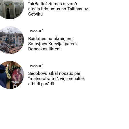
“airBaltic” ziemas sezonā
atcels lidojumus no Tallinas uz
Getviku
PASAULĒ
Baidoties no ukraiņiem,
Solovjovs Krievijai paredz
Doņeckas likteni
PASAULĒ
Sedokovu atkal nosauc par
“melno atraitni”, viņa nepaliek
atbildi parādā