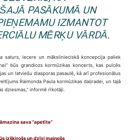
S ŠAJĀ PASĀKUMĀ UN
EPIEŅEMAMU IZMANTOT
ERCIĀLU MĒRĶU VĀRDĀ.
a saturs, iecere un mākslinieciskā koncepcija paliek
nei” būs grandiozs kormūzikas koncerts, kas pulcēs
jas un latviešu diasporas pasaulē, kā arī profesionālus
veltījums Raimonda Paula kormūzikas daiļradei, un tajā
s dziesmas,” informē rīkotāji.
 jāmazina sava “apetīte”
s izšķirošs un dzīvi mainošs