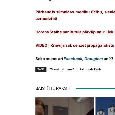
Pārbaudīs slimnīcas mediķu rīcību, sievi
uzraudzībā
Horens Stalbe par Rutuļa pārkāpumu: Lielu 
VIDEO | Krievijā sāk cenzēt propagandistu 
Seko mums arī
Facebook
,
Draugiem
un
X
!
TAGS
"Manai dzimtenei"
Raimonds Pauls
SAISTĪTIE RAKSTI