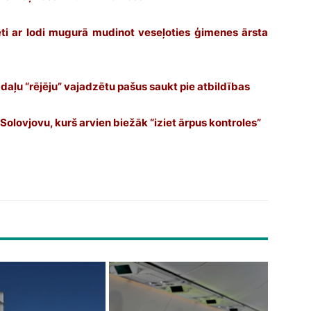
eti ar lodi mugurā mudinot veseļoties ģimenes ārsta
daļu “rējēju” vajadzētu pašus saukt pie atbildības
Solovjovu, kurš arvien biežāk “iziet ārpus kontroles”