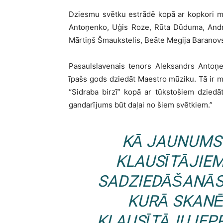
Dziesmu svētku estrādē kopā ar kopkori mu
Antoņenko, Uģis Roze, Rūta Dūduma, Andris
Mārtiņš Šmaukstelis, Beāte Megija Baranovska
Pasaulslavenais tenors Aleksandrs Antoņe
īpašs gods dziedāt Maestro mūziku. Tā ir me
“Sidraba birzī” kopā ar tūkstošiem dziedā
gandarījums būt daļai no šiem svētkiem.”
KĀ JAUNUMS
KLAUSĪTĀJIE
SADZIEDĀŠANĀS
KURĀ SKANĒ
KLAUSĪTĀJU IE