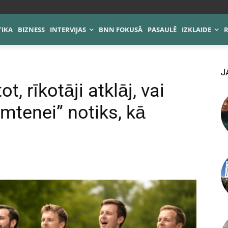
TIKA
BIZNESS
INTERVIJAS
BNN FOKUSĀ
PASAULĒ
IZKLAIDE
J
 rīkotāji atklāj, vai
mtenei” notiks, kā