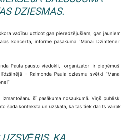
AS DZIESMAS.
opkora vadību uzticot gan pieredzējušiem, gan jauniem
edalās koncertā, informē pasākuma “Manai Dzimtenei”
onda Paula pausto viedokli, organizatori ir pieņēmuši
īdzšinējā – Raimonda Paula dziesmu svētki “Manai
nei”.
da izmantošanu šī pasākuma nosaukumā. Viņš publiski
nto šādā kontekstā un uzskata, ka tas tiek darīts vairāk
 UZSVĒRIS, KA