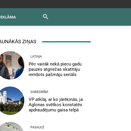
REKLĀMA
AUNĀKĀS ZIŅAS
LATVIJA
Pēc vairāk nekā piecu gadu
pauzes atgriežas skatītāju
iemīļots pašmāju seriāls
SABIEDRĪBA
VP atklāj, ar ko jārēķinās, ja
Aglonas svētkos konstatēs
apdraudējumu gaisa telpā
PASAULĒ