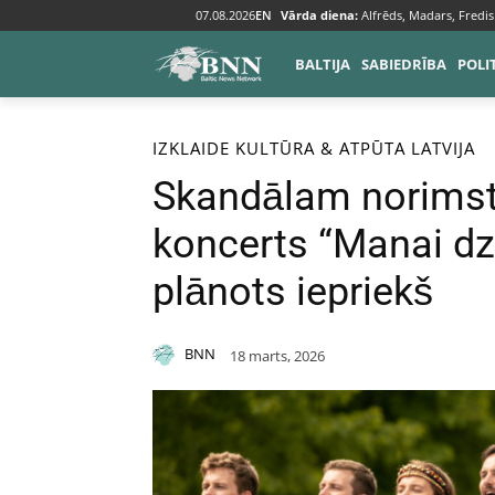
07.08.2026
EN
Vārda diena:
Alfrēds, Madars, Fredis
BALTIJA
SABIEDRĪBA
POLI
Sākums
Izklaide
IZKLAIDE
KULTŪRA & ATPŪTA
LATVIJA
Skandālam norimstot,
koncerts “Manai dz
plānots iepriekš
BNN
18 marts, 2026