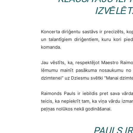
IZVĒLĒT
Koncerta diriģentu sastāvs ir precizēts, k
un talantīgiem diriģentiem, kuru kori pi
komanda.
Jau vēstīts, ka, respektējot Maestro Raim
lēmumu mainīt pasākuma nosaukumu no l
dzimtenei” uz Dziesmu svētki “Manai dzimte
Raimonds Pauls ir iebildis pret sava vār
teicis, ka nepiekrīt tam, ka viņa vārdu izma
peļņas nolūkos nekā godināšanai.
PAULS IR