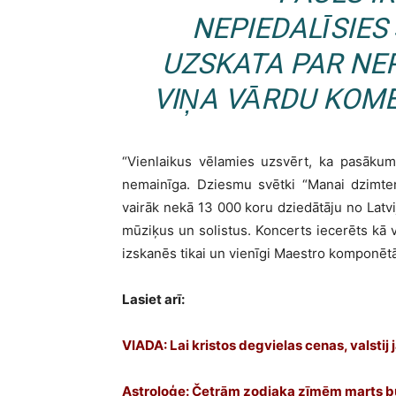
NEPIEDALĪSIE
UZSKATA PAR N
VIŅA VĀRDU KOM
“Vienlaikus vēlamies uzsvērt, ka pasākum
nemainīga. Dziesmu svētki “Manai dzimte
vairāk nekā 13 000 koru dziedātāju no Latvi
mūziķus un solistus. Koncerts iecerēts kā 
izskanēs tikai un vienīgi Maestro komponētā
Lasiet arī:
VIADA: Lai kristos degvielas cenas, valstij
Astroloģe: Četrām zodiaka zīmēm marts bū