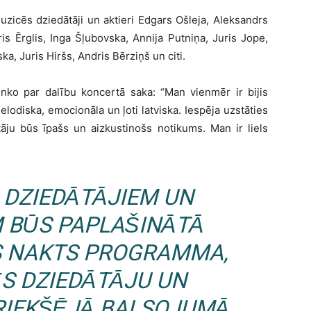
zicēs dziedātāji un aktieri Edgars Ošleja, Aleksandrs
 Ērglis, Inga Šļubovska, Annija Putniņa, Juris Jope,
, Juris Hiršs, Andris Bērziņš un citi.
nko par dalību koncertā saka: “Man vienmēr ir bijis
lodiska, emocionāla un ļoti latviska. Iespēja uzstāties
tāju būs īpašs un aizkustinošs notikums. Man ir liels
 DZIEDĀTĀJIEM UN
M BŪS PAPLAŠINĀTĀ
 NAKTS PROGRAMMA,
S DZIEDĀTĀJU UN
PRIEKŠĒJĀ BALSOJUMĀ