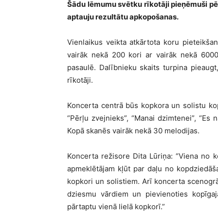
Šādu lēmumu svētku rīkotāji pieņēmuši pēc
aptauju rezultātu apkopošanas.
Vienlaikus veikta atkārtota koru pieteikša
vairāk nekā 200 kori ar vairāk nekā 6000
pasaulē. Dalībnieku skaits turpina pieaugt
rīkotāji.
Koncerta centrā būs kopkora un solistu ko
“Pērļu zvejnieks”, “Manai dzimtenei”, “Es n
Kopā skanēs vairāk nekā 30 melodijas.
Koncerta režisore Dita Lūriņa: “Viena no 
apmeklētājam kļūt par daļu no kopdziedāšana
kopkori un solistiem. Arī koncerta scenogrāfij
dziesmu vārdiem un pievienoties kopīgaja
pārtaptu vienā lielā kopkorī.”