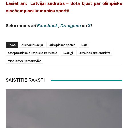
Lasiet arī:
Latvijai sudrabs – Bota kļūst par olimpisko
vicečempioni kamaniņu sportā
Seko mums arī
Facebook
,
Draugiem
un
X
!
TAGS
diskvalifikācija
Olimpiskās spēles
SOK
Starptautiskā olimpiskā komiteja
Svarīgi
Ukrainas skeletonists
Vladislavs Heraskevičs
SAISTĪTIE RAKSTI