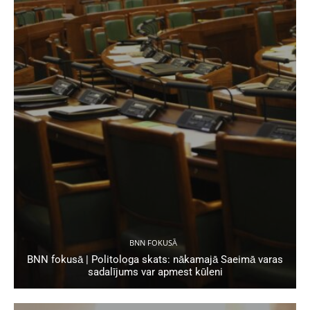
BNN FOKUSĀ
BNN fokusā | Politologa skats: nākamajā Saeimā varas
sadalījums var apmest kūleni