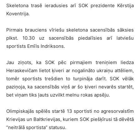
Skeletona trasē ieradusies arī SOK prezidente Kērstija
Koventrija.
Pirmais brauciens vīriešu skeletona sacensībās sāksies
plkst. 10.30 uz sacensībās piedalīsies arī latviešu
sportists Emīls Indriksons.
Jau ziņots, ka SOK pēc pirmajiem treniņiem liedza
Heraskevičam lietot ķiveri ar nogalināto ukraiņu attēliem,
tomēr sportists trešdien to turpināja darīt. SOK vēlāk
paziņoja, ka sacensībās viņš ar šo ķiveri nevarēs startēt,
bet viņam tiks ļauts uzvilkt melnu rokas apsēju.
Olimpiskajās spēlēs startē 13 sportisti no agresorvalstīm
Krievijas un Baltkrievijas, kuriem SOK piešķīrusi tā dēvētā
“neitrālā sportista” statusu.