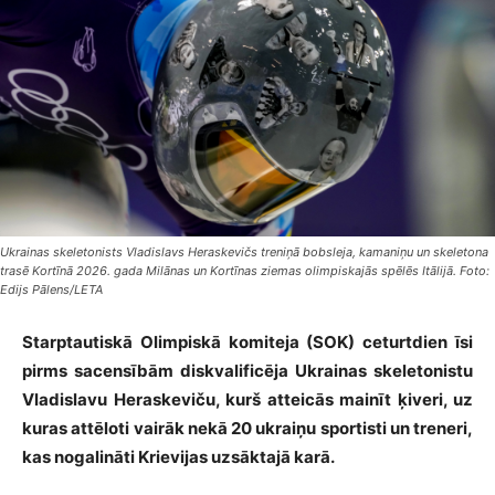
Ukrainas skeletonists Vladislavs Heraskevičs treniņā bobsleja, kamaniņu un skeletona
trasē Kortīnā 2026. gada Milānas un Kortīnas ziemas olimpiskajās spēlēs Itālijā. Foto:
Edijs Pālens/LETA
Starptautiskā Olimpiskā komiteja (SOK) ceturtdien īsi
pirms sacensībām diskvalificēja Ukrainas skeletonistu
Vladislavu Heraskeviču, kurš atteicās mainīt ķiveri, uz
kuras attēloti vairāk nekā 20 ukraiņu sportisti un treneri,
kas nogalināti Krievijas uzsāktajā karā.