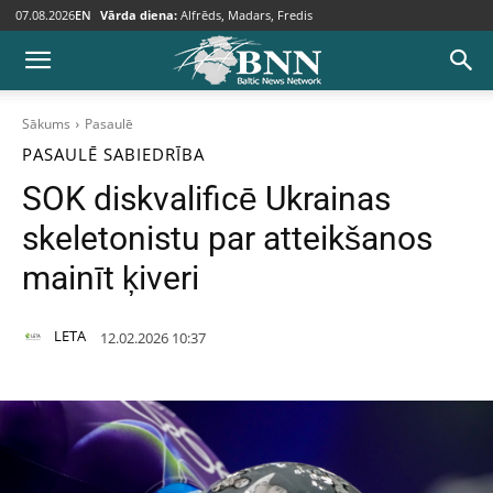
07.08.2026
EN
Vārda diena:
Alfrēds, Madars, Fredis
Sākums
Pasaulē
PASAULĒ
SABIEDRĪBA
SOK diskvalificē Ukrainas
skeletonistu par atteikšanos
mainīt ķiveri
LETA
12.02.2026 10:37