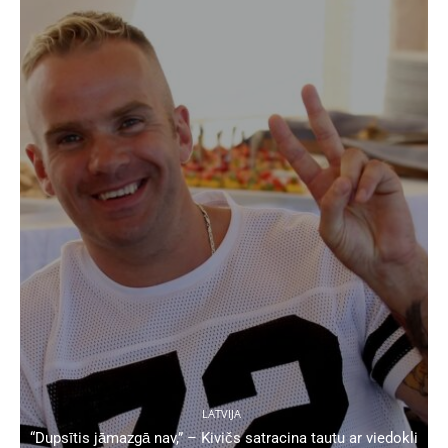
LATVIJA
“Dupsītis jāmazgā nav,” – Kivičs satracina tautu ar viedokli