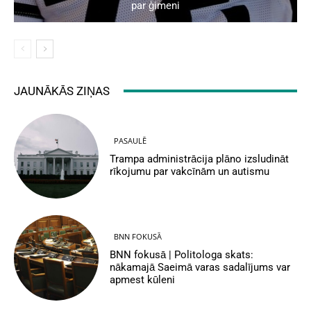
par ģimeni
JAUNĀKĀS ZIŅAS
PASAULĒ
Trampa administrācija plāno izsludināt
rīkojumu par vakcīnām un autismu
BNN FOKUSĀ
BNN fokusā | Politologa skats:
nākamajā Saeimā varas sadalījums var
apmest kūleni