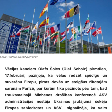
Foto: Gintarė Kairaitytė/Flickr
Vācijas kanclers Olafs Šolcs (Olaf Scholz) pirmdien,
17.februārī, paziņoja, ka vēlas redzēt spēcīgu un
suverēnu Eiropu, pirms devās uz steigšus rīkotajām
sarunām Parīzē, par kurām tika paziņots pēc tam, kad
trauksmainajā Minhenes drošības konferencē ASV
administrācijas nostāja Ukrainas jautājumā šokēja
Eiropas sabiedrotos un ASV signalizēja, ka vairs