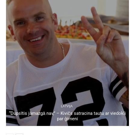
LATVIJA
“Dupsītis jāmazgā nav,” – Kivičs satracina tautu ar viedokli
par ģimeni