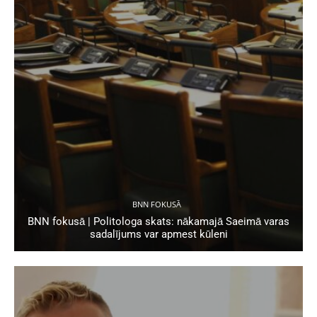
BNN FOKUSĀ
BNN fokusā | Politologa skats: nākamajā Saeimā varas
sadalījums var apmest kūleni