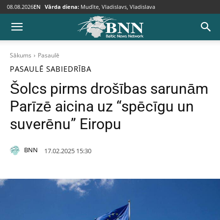
08.08.2026
EN
Vārda diena:
Mudīte, Vladislavs, Vladislava
Sākums
Pasaulē
PASAULĒ
SABIEDRĪBA
Šolcs pirms drošības sarunām
Parīzē aicina uz “spēcīgu un
suverēnu” Eiropu
BNN
17.02.2025 15:30