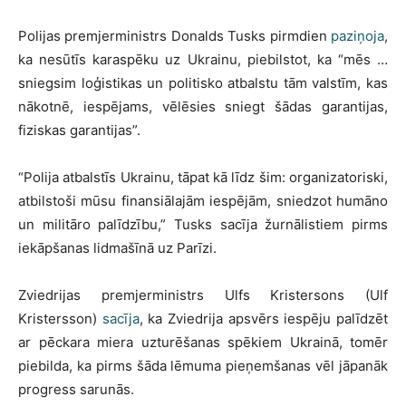
Polijas premjerministrs Donalds Tusks pirmdien
paziņoja
,
ka nesūtīs karaspēku uz Ukrainu, piebilstot, ka “mēs …
sniegsim loģistikas un politisko atbalstu tām valstīm, kas
nākotnē, iespējams, vēlēsies sniegt šādas garantijas,
fiziskas garantijas”.
“Polija atbalstīs Ukrainu, tāpat kā līdz šim: organizatoriski,
atbilstoši mūsu finansiālajām iespējām, sniedzot humāno
un militāro palīdzību,” Tusks sacīja žurnālistiem pirms
iekāpšanas lidmašīnā uz Parīzi.
Zviedrijas premjerministrs Ulfs Kristersons (Ulf
Kristersson)
sacīja
, ka Zviedrija apsvērs iespēju palīdzēt
ar pēckara miera uzturēšanas spēkiem Ukrainā, tomēr
piebilda, ka pirms šāda lēmuma pieņemšanas vēl jāpanāk
progress sarunās.