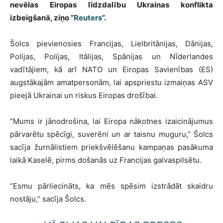
nevēlas Eiropas līdzdalību Ukrainas konflikta
izbeigšanā, ziņo “
Reuters
”.
Šolcs pievienosies Francijas, Lielbritānijas, Dānijas,
Polijas, Polijas, Itālijas, Spānijas un Nīderlandes
vadītājiem, kā arī NATO un Eiropas Savienības (ES)
augstākajām amatpersonām, lai apspriestu izmaiņas ASV
pieejā Ukrainai un riskus Eiropas drošībai.
“Mums ir jānodrošina, lai Eiropa nākotnes izaicinājumus
pārvarētu spēcīgi, suverēni un ar taisnu muguru,” Šolcs
sacīja žurnālistiem priekšvēlēšanu kampaņas pasākuma
laikā Kaselē, pirms došanās uz Francijas galvaspilsētu.
“Esmu pārliecināts, ka mēs spēsim izstrādāt skaidru
nostāju,” sacīja Šolcs.