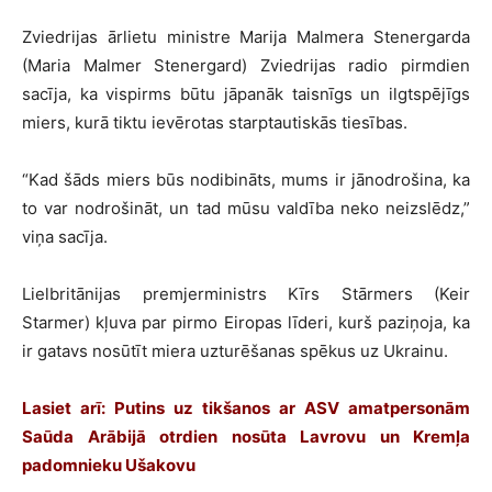
Zviedrijas ārlietu ministre Marija Malmera Stenergarda
(Maria Malmer Stenergard) Zviedrijas radio pirmdien
sacīja, ka vispirms būtu jāpanāk taisnīgs un ilgtspējīgs
miers, kurā tiktu ievērotas starptautiskās tiesības.
“Kad šāds miers būs nodibināts, mums ir jānodrošina, ka
to var nodrošināt, un tad mūsu valdība neko neizslēdz,”
viņa sacīja.
Lielbritānijas premjerministrs Kīrs Stārmers (Keir
Starmer) kļuva par pirmo Eiropas līderi, kurš paziņoja, ka
ir gatavs nosūtīt miera uzturēšanas spēkus uz Ukrainu.
Lasiet arī:
Putins uz tikšanos ar ASV amatpersonām
Saūda Arābijā otrdien nosūta Lavrovu un Kremļa
padomnieku Ušakovu