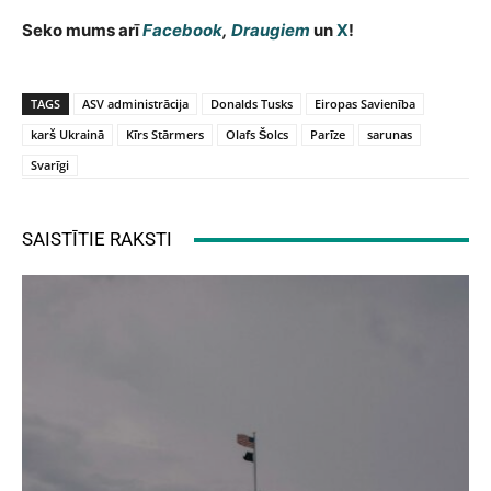
Seko mums arī
Facebook
,
Draugiem
un
X
!
TAGS
ASV administrācija
Donalds Tusks
Eiropas Savienība
karš Ukrainā
Kīrs Stārmers
Olafs Šolcs
Parīze
sarunas
Svarīgi
SAISTĪTIE RAKSTI