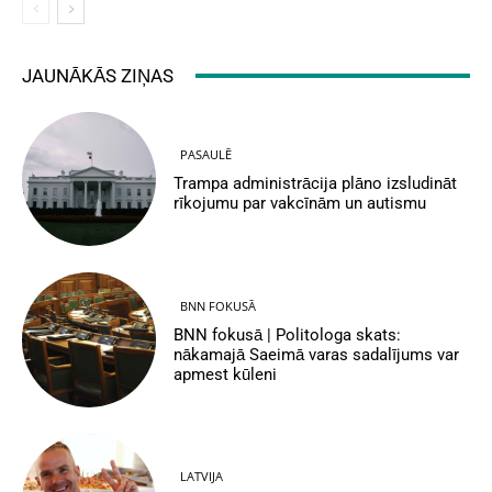
JAUNĀKĀS ZIŅAS
PASAULĒ
Trampa administrācija plāno izsludināt
rīkojumu par vakcīnām un autismu
BNN FOKUSĀ
BNN fokusā | Politologa skats:
nākamajā Saeimā varas sadalījums var
apmest kūleni
LATVIJA