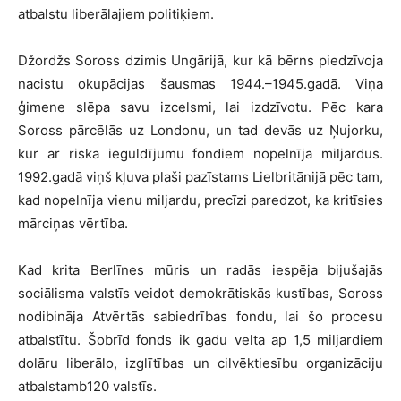
atbalstu liberālajiem politiķiem.
Džordžs Soross dzimis Ungārijā, kur kā bērns piedzīvoja
nacistu okupācijas šausmas 1944.–1945.gadā. Viņa
ģimene slēpa savu izcelsmi, lai izdzīvotu. Pēc kara
Soross pārcēlās uz Londonu, un tad devās uz Ņujorku,
kur ar riska ieguldījumu fondiem nopelnīja miljardus.
1992.gadā viņš kļuva plaši pazīstams Lielbritānijā pēc tam,
kad nopelnīja vienu miljardu, precīzi paredzot, ka kritīsies
mārciņas vērtība.
Kad krita Berlīnes mūris un radās iespēja bijušajās
sociālisma valstīs veidot demokrātiskās kustības, Soross
nodibināja Atvērtās sabiedrības fondu, lai šo procesu
atbalstītu. Šobrīd fonds ik gadu velta ap 1,5 miljardiem
dolāru liberālo, izglītības un cilvēktiesību organizāciju
atbalstamb120 valstīs.