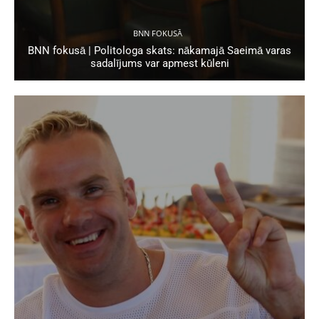
BNN FOKUSĀ
BNN fokusā | Politologa skats: nākamajā Saeimā varas
sadalījums var apmest kūleni