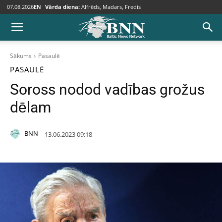
07.08.2026
EN
Vārda diena:
Alfrēds, Madars, Fredis
Sākums
Pasaulē
PASAULĒ
Soross nodod vadības grožus
dēlam
BNN
13.06.2023 09:18