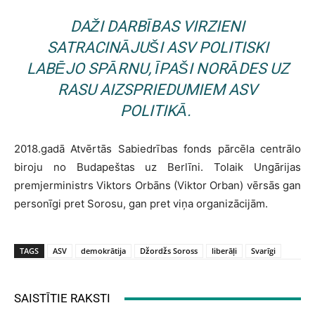
DAŽI DARBĪBAS VIRZIENI
SATRACINĀJUŠI ASV POLITISKI
LABĒJO SPĀRNU, ĪPAŠI NORĀDES UZ
RASU AIZSPRIEDUMIEM ASV
POLITIKĀ.
2018.gadā Atvērtās Sabiedrības fonds pārcēla centrālo
biroju no Budapeštas uz Berlīni. Tolaik Ungārijas
premjerministrs Viktors Orbāns (Viktor Orban) vērsās gan
personīgi pret Sorosu, gan pret viņa organizācijām.
TAGS
ASV
demokrātija
Džordžs Soross
liberāļi
Svarīgi
SAISTĪTIE RAKSTI