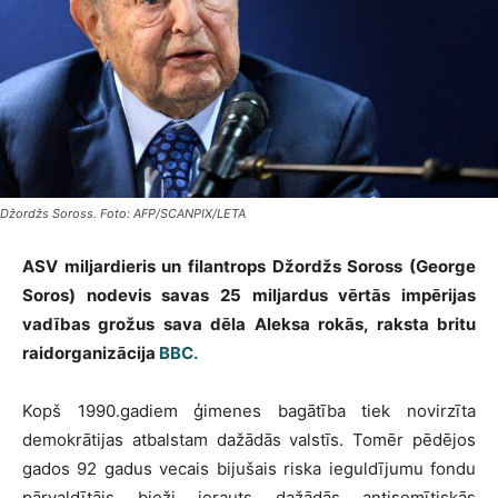
Džordžs Soross. Foto: AFP/SCANPIX/LETA
ASV miljardieris un filantrops Džordžs Soross (George
Soros) nodevis savas 25 miljardus vērtās impērijas
vadības grožus sava dēla Aleksa rokās, raksta britu
raidorganizācija
BBC.
Kopš 1990.gadiem ģimenes bagātība tiek novirzīta
demokrātijas atbalstam dažādās valstīs. Tomēr pēdējos
gados 92 gadus vecais bijušais riska ieguldījumu fondu
pārvaldītājs bieži ierauts dažādās antisemītiskās