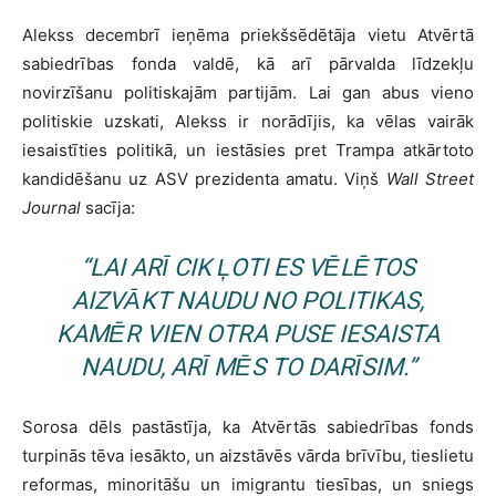
Alekss decembrī ieņēma priekšsēdētāja vietu Atvērtā
sabiedrības fonda valdē, kā arī pārvalda līdzekļu
novirzīšanu politiskajām partijām. Lai gan abus vieno
politiskie uzskati, Alekss ir norādījis, ka vēlas vairāk
iesaistīties politikā, un iestāsies pret Trampa atkārtoto
kandidēšanu uz ASV prezidenta amatu. Viņš
Wall Street
Journal
sacīja:
“LAI ARĪ CIK ĻOTI ES VĒLĒTOS
AIZVĀKT NAUDU NO POLITIKAS,
KAMĒR VIEN OTRA PUSE IESAISTA
NAUDU, ARĪ MĒS TO DARĪSIM.”
Sorosa dēls pastāstīja, ka Atvērtās sabiedrības fonds
turpinās tēva iesākto, un aizstāvēs vārda brīvību, tieslietu
reformas, minoritāšu un imigrantu tiesības, un sniegs