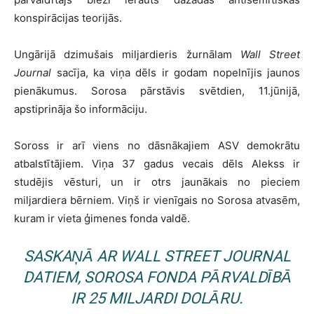
konspirācijas teorijās.
Ungārijā dzimušais miljardieris žurnālam
Wall Street
Journal
sacīja, ka viņa dēls ir godam nopelnījis jaunos
pienākumus. Sorosa pārstāvis svētdien, 11.jūnijā,
apstiprināja šo informāciju.
Soross ir arī viens no dāsnākajiem ASV demokrātu
atbalstītājiem. Viņa 37 gadus vecais dēls Alekss ir
studējis vēsturi, un ir otrs jaunākais no pieciem
miljardiera bērniem. Viņš ir vienīgais no Sorosa atvasēm,
kuram ir vieta ģimenes fonda valdē.
SASKAŅĀ AR WALL STREET JOURNAL
DATIEM, SOROSA FONDA PĀRVALDĪBĀ
IR 25 MILJARDI DOLĀRU.