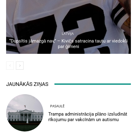
LATVIJA
“Dupsītis jāmazgā nav,” – Kivičs satracina tautu ar viedokli
par ģimeni
JAUNĀKĀS ZIŅAS
PASAULĒ
Trampa administrācija plāno izsludināt
rīkojumu par vakcīnām un autismu