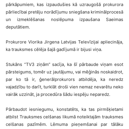
pārkāpumiem, kas izpaudušies kā uzraugošā prokurora
pārliecībai pretēju norādījumu sniegšana kriminālprocesā
un izmeklēšanas noslēpuma izpaušana Saeimas
deputātiem.
Prokurore Viorika Jirgena Latvijas Televīzijai apliecināja,
ka trauksmes cēlēja šajā gadījumā ir bijusi viņa.
Stukāns “TV3 ziņām” sacīja, ka šī pārbaude viņam esot
pārsteigums, tomēr uz jautājumu, vai mēģinās noskaidrot,
par ko tā ir, ģenerālprokurors atbildēja, ka neredz
vajadzību to darīt, turklāt droši vien nemaz nevarētu neko
vairāk uzzināt, ja procedūra šādu iespēju neparedz.
Pārbaudot iesniegumu, konstatēts, ka tas pirmšķietami
atbilst Trauksmes celšanas likumā noteiktajām trauksmes
celšanas pazīmēm. Lēmuma pieņemšanai par tālāku