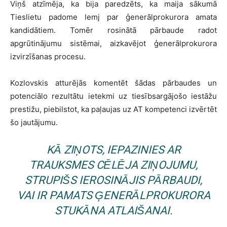
Viņš atzīmēja, ka bija paredzēts, ka maija sākumā
Tieslietu padome lemj par ģenerālprokurora amata
kandidātiem. Tomēr rosinātā pārbaude radot
apgrūtinājumu sistēmai, aizkavējot ģenerālprokurora
izvirzīšanas procesu.
Kozlovskis atturējās komentēt šādas pārbaudes un
potenciālo rezultātu ietekmi uz tiesībsargājošo iestāžu
prestižu, piebilstot, ka paļaujas uz AT kompetenci izvērtēt
šo jautājumu.
KĀ ZIŅOTS, IEPAZINIES AR
TRAUKSMES CĒLĒJA ZIŅOJUMU,
STRUPIŠS IEROSINĀJIS PĀRBAUDI,
VAI IR PAMATS ĢENERĀLPROKURORA
STUKĀNA ATLAIŠANAI.