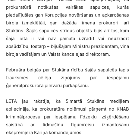
prokuratūrā notikušas vairākas sapulces, kurās
piedalījušies gan Korupcijas novēršanas un apkarošanas
biroja izmeklētāji, gan dažāda līmeņa prokurori, arī
Stukāns. Šajās sapulcēs strīdus objekts bijis arī tas, kam
šajā lietā ir vai nav pamata uzrādīt vai neuzrādīt
apsūdzību, tostarp – bijušajam Ministru prezidentam, viņa
biroja vadītājam un Valsts kancelejas direktoram.
Februāra beigās par Stukāna rīcību šajās sapulcēs tapis
trauksmes cēlēja ziņojums par iespējamu
ģenerālprokurora pilnvaru pārkāpšanu.
LETA jau rakstīja, ka 5.martā Stukāns medijiem
apliecināja, ka prokuratūra nolēmusi pārņemt no KNAB
kriminālprocesu par iespējamu līdzekļu izšķērdēšanu
saistībā ar lidmašīnu līgumreisu izmantošanu
ekspremjera Kariņa komandējumos.