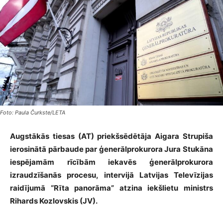
Foto: Paula Čurkste/LETA
Augstākās tiesas (AT) priekšsēdētāja Aigara Strupiša
ierosinātā pārbaude par ģenerālprokurora Jura Stukāna
iespējamām rīcībām iekavēs ģenerālprokurora
izraudzīšanās procesu, intervijā Latvijas Televīzijas
raidījumā “Rīta panorāma” atzina iekšlietu ministrs
Rihards Kozlovskis (JV).