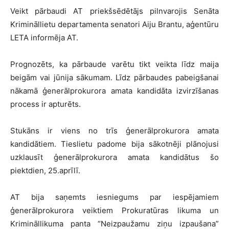
Veikt pārbaudi AT priekšsēdētājs pilnvarojis Senāta
Krimināllietu departamenta senatori Aiju Brantu, aģentūru
LETA informēja AT.
Prognozēts, ka pārbaude varētu tikt veikta līdz maija
beigām vai jūnija sākumam. Līdz pārbaudes pabeigšanai
nākamā ģenerālprokurora amata kandidāta izvirzīšanas
process ir apturēts.
Stukāns ir viens no trīs ģenerālprokurora amata
kandidātiem. Tieslietu padome bija sākotnēji plānojusi
uzklausīt ģenerālprokurora amata kandidātus šo
piektdien, 25.aprīlī.
AT bija saņemts iesniegums par iespējamiem
ģenerālprokurora veiktiem Prokuratūras likuma un
Krimināllikuma panta “Neizpaužamu ziņu izpaušana”