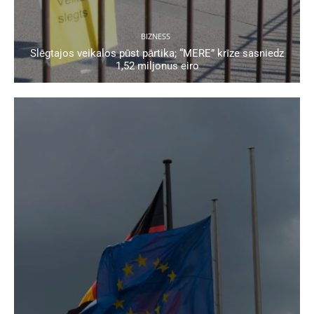
BIZNESS
Slēgtajos veikalos pūst pārtika; “MERE” krīze sasniedz
1,52 miljonus eiro