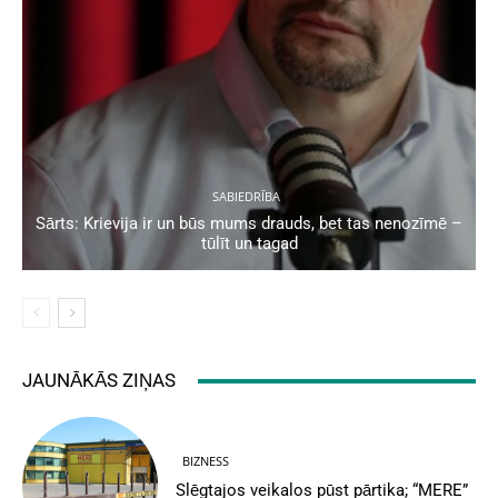
SABIEDRĪBA
Sārts: Krievija ir un būs mums drauds, bet tas nenozīmē –
tūlīt un tagad
JAUNĀKĀS ZIŅAS
BIZNESS
Slēgtajos veikalos pūst pārtika; “MERE”