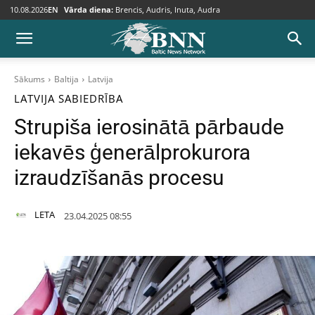
10.08.2026
EN
Vārda diena:
Brencis, Audris, Inuta, Audra
Sākums
Baltija
Latvija
LATVIJA
SABIEDRĪBA
Strupiša ierosinātā pārbaude
iekavēs ģenerālprokurora
izraudzīšanās procesu
LETA
23.04.2025 08:55