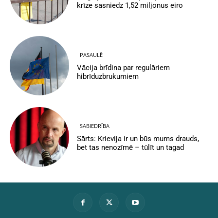
krīze sasniedz 1,52 miljonus eiro
PASAULĒ
Vācija brīdina par regulāriem
hibrīduzbrukumiem
SABIEDRĪBA
Sārts: Krievija ir un būs mums drauds,
bet tas nenozīmē – tūlīt un tagad