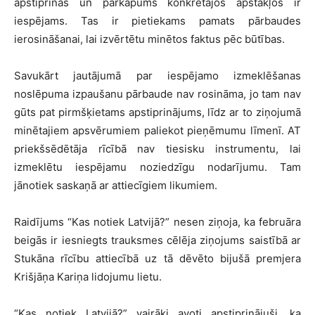
apstiprinās un pārkāpums konkrētajos apstākļos ir
iespējams. Tas ir pietiekams pamats pārbaudes
ierosināšanai, lai izvērtētu minētos faktus pēc būtības.
Savukārt jautājumā par iespējamo izmeklēšanas
noslēpuma izpaušanu pārbaude nav rosināma, jo tam nav
gūts pat pirmšķietams apstiprinājums, līdz ar to ziņojumā
minētajiem apsvērumiem paliekot pieņēmumu līmenī. AT
priekšsēdētāja rīcībā nav tiesisku instrumentu, lai
izmeklētu iespējamu noziedzīgu nodarījumu. Tam
jānotiek saskaņā ar attiecīgiem likumiem.
Raidījums “Kas notiek Latvijā?” nesen ziņoja, ka februāra
beigās ir iesniegts trauksmes cēlēja ziņojums saistībā ar
Stukāna rīcību attiecībā uz tā dēvēto bijušā premjera
Krišjāņa Kariņa lidojumu lietu.
“Kas notiek Latvijā?” vairāki avoti apstiprinājuši, ka