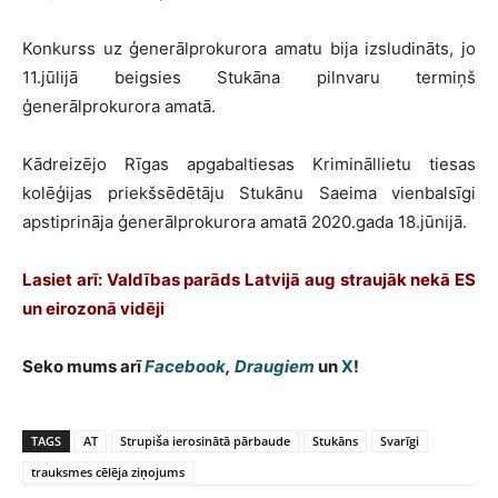
Konkurss uz ģenerālprokurora amatu bija izsludināts, jo
11.jūlijā beigsies Stukāna pilnvaru termiņš
ģenerālprokurora amatā.
Kādreizējo Rīgas apgabaltiesas Krimināllietu tiesas
kolēģijas priekšsēdētāju Stukānu Saeima vienbalsīgi
apstiprināja ģenerālprokurora amatā 2020.gada 18.jūnijā.
Lasiet arī: Valdības parāds Latvijā aug straujāk nekā ES
un eirozonā vidēji
Seko mums arī
Facebook
,
Draugiem
un
X
!
TAGS
AT
Strupiša ierosinātā pārbaude
Stukāns
Svarīgi
trauksmes cēlēja ziņojums