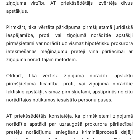
ziņojuma virzību AT priekšsēdētājs izvērtēja divus
apstākļus.
Pirmkārt, tika vērtēta pārkāpuma pirmšķietamā juridiskā
iespējamība, proti, vai ziņojumā norādītie apstākļi
pirmšķietami var norādīt uz vismaz hipotētisku prokurora
ietekmēšanas mēģinājumu pretēji viņa pārliecībai ar
ziņojumā norādītajām metodēm.
Otrkārt, tika vērtēta ziņojumā norādīto apstākļu
pirmšķietamā ticamība, proti, vai ziņojumā norādītie
faktiskie apstākļi, vismaz pirmšķietami, apstiprinās no citu
norādītajos notikumos iesaistīto personu puses.
AT priekšsēdētājs konstatēja, ka pirmšķietami ziņojumā
norādītie apstākļi par uzraugošā prokurora pārliecībai
pretēju norādījumu sniegšanu kriminālprocesā daļēji