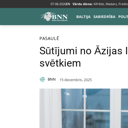
07.08.2026
EN
Vārda diena:
Alfrēds, Madars, Fredis
BALTIJA
SABIEDRĪBA
POLI
Sākums
Pasaulē
PASAULĒ
Sūtījumi no Āzijas 
svētkiem
BNN
15 decembris, 2025