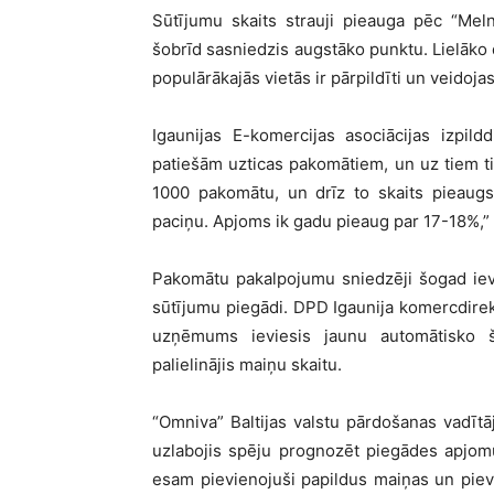
Sūtījumu skaits strauji pieauga pēc “Me
šobrīd sasniedzis augstāko punktu. Lielāko
populārākajās vietās ir pārpildīti un veidojas
Igaunijas E-komercijas asociācijas izpil
patiešām uzticas pakomātiem, un uz tiem ti
1000 pakomātu, un drīz to skaits pieaugs
paciņu. Apjoms ik gadu pieaug par 17-18%,” 
Pakomātu pakalpojumu sniedzēji šogad iev
sūtījumu piegādi. DPD Igaunija komercdirek
uzņēmums ieviesis jaunu automātisko šķ
palielinājis maiņu skaitu.
“Omniva” Baltijas valstu pārdošanas vadīt
uzlabojis spēju prognozēt piegādes apjom
esam pievienojuši papildus maiņas un pievi