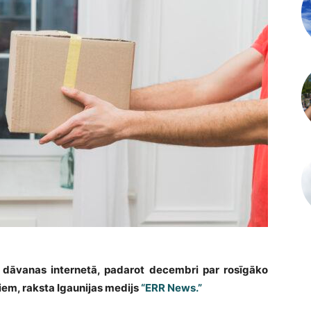
 dāvanas internetā, padarot decembri par rosīgāko
em, raksta Igaunijas medijs
“ERR News.”