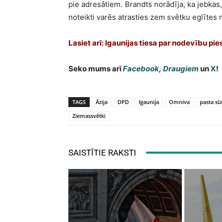
pie adresātiem. Brandts norādīja, ka jebkas
noteikti varēs atrasties zem svētku eglītes 
Lasiet arī: Igaunijas tiesa par nodevību pi
Seko mums arī
Facebook
,
Draugiem
un
X
!
TAGS
Āzija
DPD
Igaunija
Omniva
pasta sū
Ziemassvētki
SAISTĪTIE RAKSTI