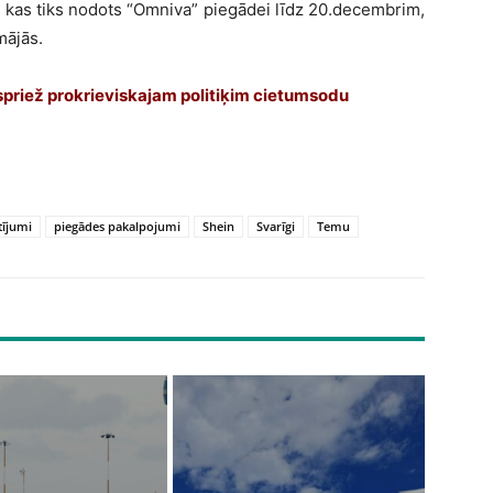
, kas tiks nodots “Omniva” piegādei līdz 20.decembrim,
mājās.
espriež prokrieviskajam politiķim cietumsodu
tījumi
piegādes pakalpojumi
Shein
Svarīgi
Temu