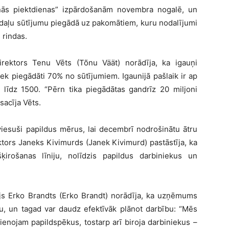
lnās piektdienas” izpārdošanām novembra nogalē, un
 daļu sūtījumu piegādā uz pakomātiem, kuru nodalījumi
 rindas.
ddirektors Tenu Vēts (Tõnu Väät) norādīja, ka igauņi
ek piegādāti 70% no sūtījumiem. Igaunijā pašlaik ir ap
 līdz 1500. “Pērn tika piegādātas gandrīz 20 miljoni
sacīja Vēts.
iesuši papildus mērus, lai decembrī nodrošinātu ātru
tors Janeks Kivimurds (Janek Kivimurd) pastāstīja, ka
irošanas līniju, nolīdzis papildus darbiniekus un
ājs Erko Brandts (Erko Brandt) norādīja, ka uzņēmums
u, un tagad var daudz efektīvāk plānot darbību: “Mēs
enojam papildspēkus, tostarp arī biroja darbiniekus –