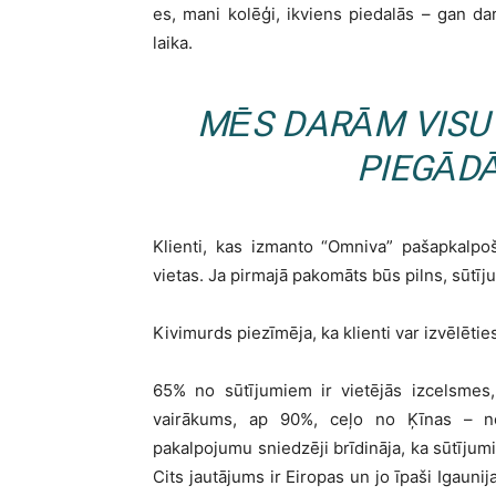
es, mani kolēģi, ikviens piedalās – gan d
laika.
MĒS DARĀM VISU 
PIEGĀDĀ
Klienti, kas izmanto “Omniva” pašapkalpo
vietas. Ja pirmajā pakomāts būs pilns, sūtīju
Kivimurds piezīmēja, ka klienti var izvēlētie
65% no sūtījumiem ir vietējās izcelsmes
vairākums, ap 90%, ceļo no Ķīnas – n
pakalpojumu sniedzēji brīdināja, ka sūtījum
Cits jautājums ir Eiropas un jo īpaši Igauni