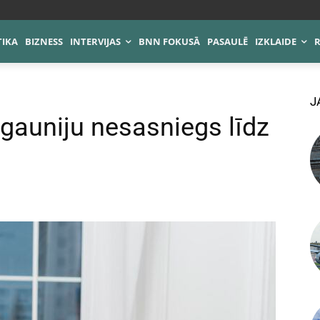
TIKA
BIZNESS
INTERVIJAS
BNN FOKUSĀ
PASAULĒ
IZKLAIDE
J
Igauniju nesasniegs līdz