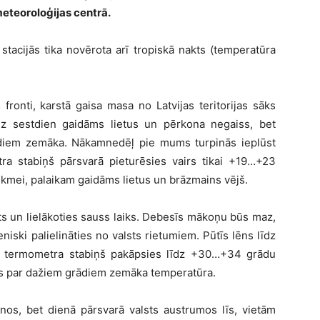
meteoroloģijas centrā.
stacijās tika novērota arī tropiskā nakts (temperatūra
fronti, karstā gaisa masa no Latvijas teritorijas sāks
uz sestdien gaidāms lietus un pērkona negaiss, bet
ādiem zemāka. Nākamnedēļ pie mums turpinās ieplūst
tra stabiņš pārsvarā pieturēsies vairs tikai +19…+23
tekmei, palaikam gaidāms lietus un brāzmains vējš.
ts un lielākoties sauss laiks. Debesīs mākoņu būs maz,
ski palielināties no valsts rietumiem. Pūtīs lēns līdz
ā termometra stabiņš pakāpsies līdz +30…+34 grādu
ūs par dažiem grādiem zemāka temperatūra.
onos, bet dienā pārsvarā valsts austrumos līs, vietām