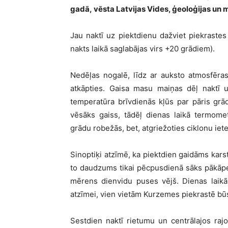
gadā,
vēsta Latvijas Vides, ģeoloģijas un 
Jau naktī uz piektdienu dažviet piekrastes 
nakts laikā saglabājas virs +20 grādiem).
Nedēļas nogalē, līdz ar auksto atmosfēras 
atkāpties. Gaisa masu maiņas dēļ naktī 
temperatūra brīvdienās kļūs par pāris gr
vēsāks gaiss, tādēļ dienas laikā termome
grādu robežās, bet, atgriežoties ciklonu ie
Sinoptiķi atzīmē, ka piektdien gaidāms kars
to daudzums tikai pēcpusdienā sāks pākāpeni
mērens dienvidu puses vējš. Dienas laik
atzīmei, vien vietām Kurzemes piekrastē b
Sestdien naktī rietumu un centrālajos raj