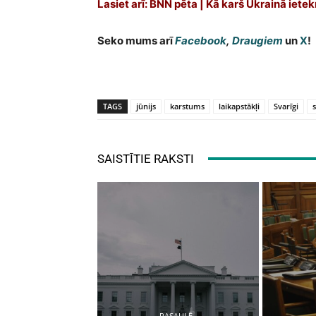
Lasiet arī: BNN pēta | Kā karš Ukrainā iet
Seko mums arī
Facebook
,
Draugiem
un
X
!
TAGS
jūnijs
karstums
laikapstākļi
Svarīgi
SAISTĪTIE RAKSTI
PASAULĒ