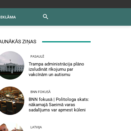
REKLĀMA
AUNĀKĀS ZIŅAS
PASAULĒ
Trampa administrācija plāno
izsludināt rīkojumu par
vakcīnām un autismu
BNN FOKUSĀ
BNN fokusā | Politologa skats:
nākamajā Saeimā varas
sadalījums var apmest kūleni
LATVIJA