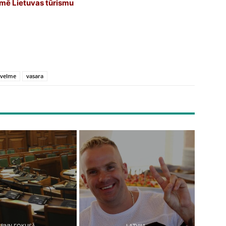
ekmē Lietuvas tūrismu
svelme
vasara
BNN FOKUSĀ
LATVIJA