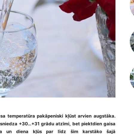
gaisa temperatūra pakāpeniski kļūst arvien augstāka.
sniedza +30…+31 grādu atzīmi, bet piektdien gaisa
ka un diena kļūs par līdz šim karstāko šajā