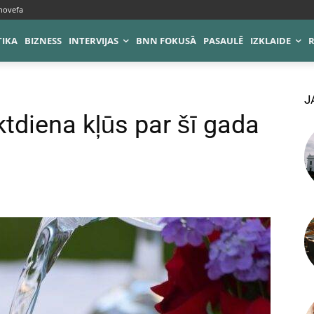
novefa
TIKA
BIZNESS
INTERVIJAS
BNN FOKUSĀ
PASAULĒ
IZKLAIDE
J
ktdiena kļūs par šī gada