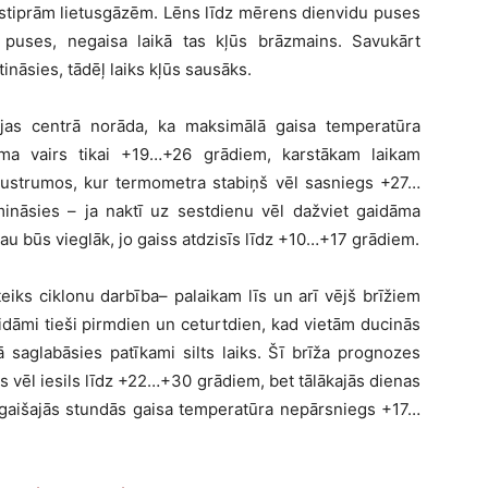
 stiprām lietusgāzēm. Lēns līdz mērens dienvidu puses
 puses, negaisa laikā tas kļūs brāzmains. Savukārt
nāsies, tādēļ laiks kļūs sausāks.
ijas centrā norāda, ka maksimālā gaisa temperatūra
idāma vairs tikai +19…+26 grādiem, karstākam laikam
daustrumos, kur termometra stabiņš vēl sasniegs +27…
ināsies – ja naktī uz sestdienu vēl dažviet gaidāma
jau būs vieglāk, jo gaiss atdzisīs līdz +10…+17 grādiem.
iks ciklonu darbība– palaikam līs un arī vējš brīžiem
idāmi tieši pirmdien un ceturtdien, kad vietām ducinās
ā saglabāsies patīkami silts laiks. Šī brīža prognozes
iss vēl iesils līdz +22…+30 grādiem, bet tālākajās dienas
gaišajās stundās gaisa temperatūra nepārsniegs +17…