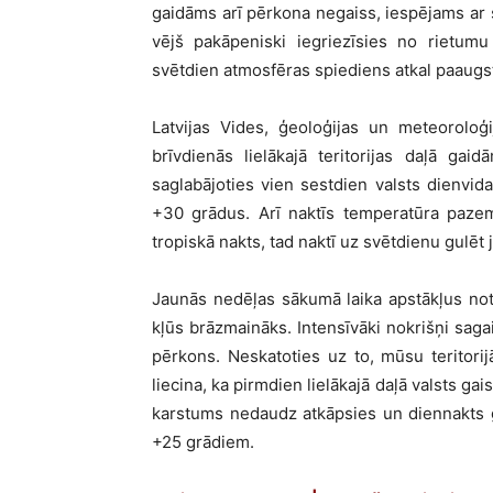
gaidāms arī pērkona negaiss, iespējams ar
vējš pakāpeniski iegriezīsies no rietumu
svētdien atmosfēras spiediens atkal paaugsti
Latvijas Vides, ģeoloģijas un meteoroloģ
brīvdienās lielākajā teritorijas daļā ga
saglabājoties vien sestdien valsts dienvi
+30 grādus. Arī naktīs temperatūra pazem
tropiskā nakts, tad naktī uz svētdienu gulēt 
Jaunās nedēļas sākumā laika apstākļus note
kļūs brāzmaināks. Intensīvāki nokrišņi saga
pērkons. Neskatoties uz to, mūsu teritorij
liecina, ka pirmdien lielākajā daļā valsts ga
karstums nedaudz atkāpsies un diennakts 
+25 grādiem.