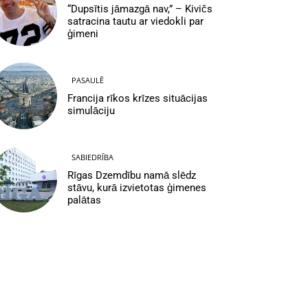
“Dupsītis jāmazgā nav,” – Kivičs
satracina tautu ar viedokli par
ģimeni
PASAULĒ
Francija rīkos krīzes situācijas
simulāciju
SABIEDRĪBA
Rīgas Dzemdību namā slēdz
stāvu, kurā izvietotas ģimenes
palātas