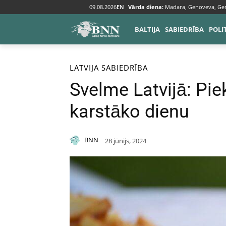
09.08.2026
EN
Vārda diena:
Madara, Genoveva, Ge
BALTIJA
SABIEDRĪBA
POLI
Sākums
Baltija
Latvija
LATVIJA
SABIEDRĪBA
Svelme Latvijā: Pie
karstāko dienu
BNN
28 jūnijs, 2024