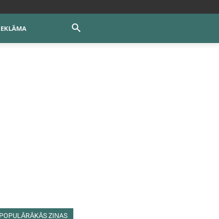
REKLĀMA
POPULĀRĀKĀS ZIŅAS