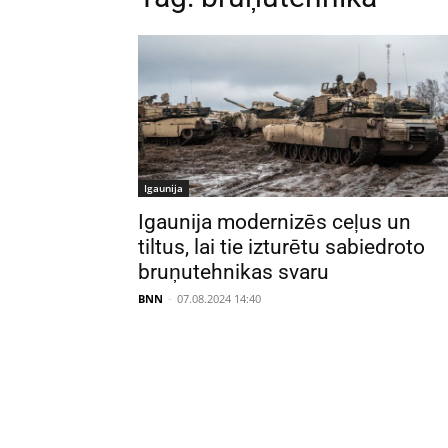
Igaunija
Igaunija modernizēs ceļus un
tiltus, lai tie izturētu sabiedroto
bruņutehnikas svaru
BNN
-
07.08.2024 14:40