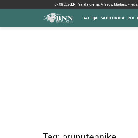
07.08.2026
EN
Vārda diena:
Alfrēds, Madars, Fredis
Tags
Bruņutehnika
BALTIJA
SABIEDRĪBA
POLI
Tag:
bruņutehnika