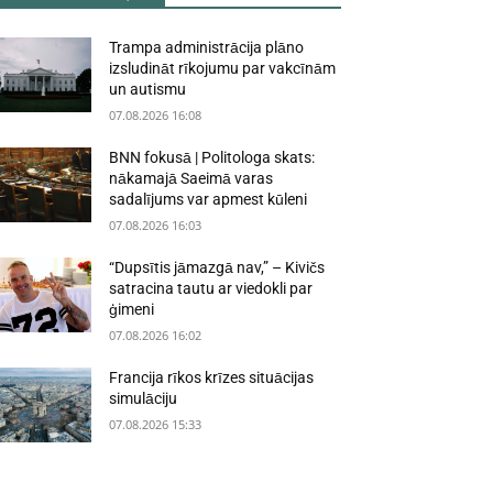
Trampa administrācija plāno
izsludināt rīkojumu par vakcīnām
un autismu
07.08.2026 16:08
BNN fokusā | Politologa skats:
nākamajā Saeimā varas
sadalījums var apmest kūleni
07.08.2026 16:03
“Dupsītis jāmazgā nav,” – Kivičs
satracina tautu ar viedokli par
ģimeni
07.08.2026 16:02
Francija rīkos krīzes situācijas
simulāciju
07.08.2026 15:33