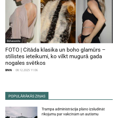
Dzīvesstils
FOTO | Citāda klasika un boho glamūrs –
stilistes ieteikumi, ko vilkt mugurā gada
nogales svētkos
BNN
-
08.12.2025 11:06
POPULĀRĀKĀS ZIŅAS
Trampa administrācija plāno izsludināt
rīkojumu par vakcīnām un autismu