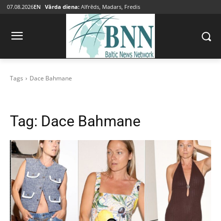
07.08.2026
EN
Vārda diena:
Alfrēds, Madars, Fredis
Tags
Dace Bahmane
Tag:
Dace Bahmane