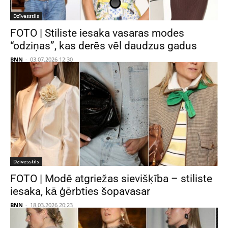
Dzīvesstils
FOTO | Stiliste iesaka vasaras modes
“odziņas”, kas derēs vēl daudzus gadus
BNN
-
03.07.2026 12:30
Dzīvesstils
FOTO | Modē atgriežas sievišķība – stiliste
iesaka, kā ģērbties šopavasar
BNN
-
18.03.2026 20:23