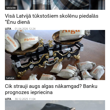
Izklaide
Visā Latvijā tūkstošiem skolēnu piedalās
“Ēnu dienā
LETA
-
01.04.2026 12:24
Latvija
Cik strauji augs algas nākamgad? Banku
prognozes iepriecina
LETA
-
30.12.2025 11:04