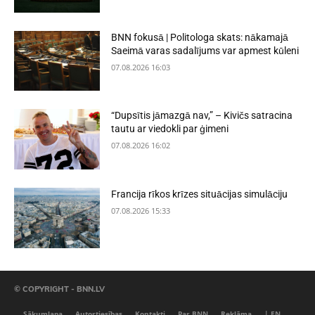
BNN fokusā | Politologa skats: nākamajā
Saeimā varas sadalījums var apmest kūleni
07.08.2026 16:03
“Dupsītis jāmazgā nav,” – Kivičs satracina
tautu ar viedokli par ģimeni
07.08.2026 16:02
Francija rīkos krīzes situācijas simulāciju
07.08.2026 15:33
© COPYRIGHT - BNN.LV
Sākumlapa
Autortiesības
Kontakti
Par BNN
Reklāma
| EN