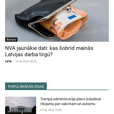
Bizness
NVA jaunākie dati: kas šobrīd mainās
Latvijas darba tirgū?
LETA
-
10.06.2025 08:25
POPULĀRĀKĀS ZIŅAS
Trampa administrācija plāno izsludināt
rīkojumu par vakcīnām un autismu
07.08.2026 16:08