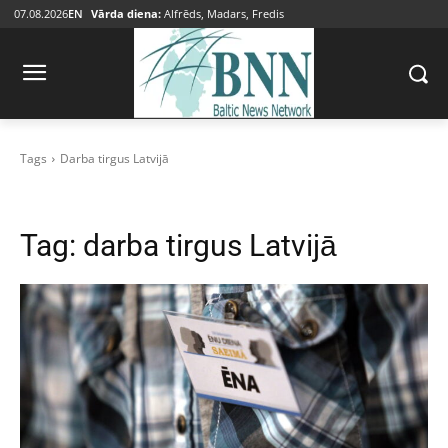
07.08.2026
EN
Vārda diena:
Alfrēds, Madars, Fredis
Tags
Darba tirgus Latvijā
Tag:
darba tirgus Latvijā